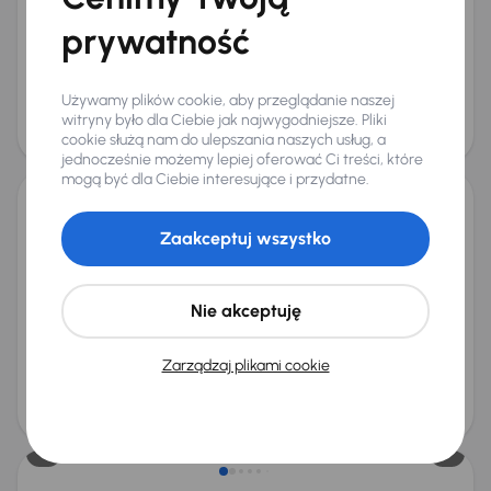
+2 kolejnych
prywatność
Miesięczna rata
Cena promocyjna
od 244 zł
38 000 zł
Najniższa cena z 30 dni przed
Cena po obniżce
Używamy plików cookie, aby przeglądanie naszej
obniżką
41 000 zł
witryny było dla Ciebie jak najwygodniejsze. Pliki
42 000 zł
cookie służą nam do ulepszania naszych usług, a
jednocześnie możemy lepiej oferować Ci treści, które
mogą być dla Ciebie interesujące i przydatne.
Opel Astra
Zaakceptuj wszystko
2019
97 746 km
Diesel
1.5 CDTI
90 kW
Książka serwisowa
Auta krajowe
1.5 CDTI
Salon Polska
+4 kolejnych
Nie akceptuję
Miesięczna rata
Cena promocyjna
od 226 zł
36 000 zł
Zarządzaj plikami cookie
Cena
38 000 zł