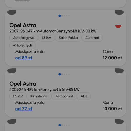
30 000 zł
Opel Astra
2007
196 047 km
Automat
Benzyna
1.8 16V
103 kW
Auta krajowe
1.8 16V
Salon Polska
Automat
+1 kolejnych
Miesięczna rata
Cena
od 89 zł
12 000 zł
Opel Astra
2009
266 489 km
Benzyna
1.6 16V
85 kW
1.6 16V
Klimatronic
Tempomat
ALU
Miesięczna rata
Cena
od 77 zł
13 000 zł
Taniej o 500 zł