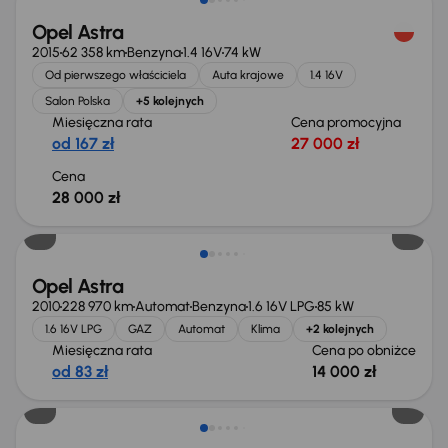
Opel Astra
2015
62 358 km
Benzyna
1.4 16V
74 kW
Od pierwszego właściciela
Auta krajowe
1.4 16V
Salon Polska
+5 kolejnych
Miesięczna rata
Cena promocyjna
od 167 zł
27 000 zł
Cena
28 000 zł
Taniej o 1 000 zł
Opel Astra
2010
228 970 km
Automat
Benzyna
1.6 16V LPG
85 kW
1.6 16V LPG
GAZ
Automat
Klima
+2 kolejnych
Miesięczna rata
Cena po obniżce
od 83 zł
14 000 zł
Taniej o 1 500 zł