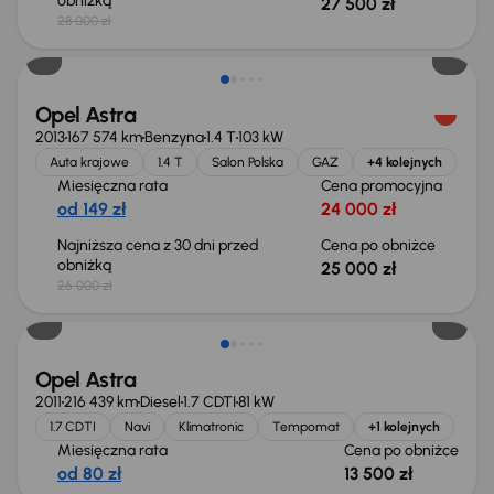
obniżką
27 500 zł
28 000 zł
Taniej o 1 000 zł
Opel Astra
2013
167 574 km
Benzyna
1.4 T
103 kW
Auta krajowe
1.4 T
Salon Polska
GAZ
+4 kolejnych
Miesięczna rata
Cena promocyjna
od 149 zł
24 000 zł
Najniższa cena z 30 dni przed
Cena po obniżce
obniżką
25 000 zł
26 000 zł
Taniej o 500 zł
Opel Astra
2011
216 439 km
Diesel
1.7 CDTI
81 kW
1.7 CDTI
Navi
Klimatronic
Tempomat
+1 kolejnych
Miesięczna rata
Cena po obniżce
od 80 zł
13 500 zł
Możliwość odliczenia VAT