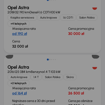
Opel Astra
2018
132 190 km
Diesel
1.6 CDTI
100 kW
Książka serwisowa
Auta krajowe
1.6 CDTI
Salon Polska
+4 kolejnych
Miesięczna rata
Cena promocyjna
od 190 zł
30 000 zł
Cena
32 000 zł
Taniej o 500 zł
Opel Astra
2016
125 084 km
Benzyna
1.4 T
103 kW
Auta krajowe
1.4 T
Salon Polska
Skóra
+2 kolejnych
Miesięczna rata
Cena promocyjna
od 164 zł
26 500 zł
Najniższa cena z 30 dni przed
Cena po obniżce