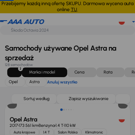
Opel
Astra
Anuluj wszystko
Przebijemy każdą inną ofertę SKUPU. Darmowa wycena auta
online
TU
.
Samochody używane Opel Astra na
sprzedaż
128 samochodów
2
Marka i model
Cena
Rata
R
Opel
Astra
Anuluj wszystko
Taniej o 500 zł
Sortuj według
Zapisz wyszukiwanie
Opel Astra
2017
173 561 km
Benzyna
1.4 T
110 kW
Auta krajowe
1.4 T
Salon Polska
Klimatronic