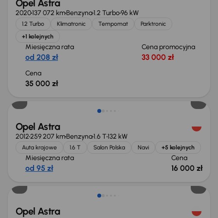
Opel Astra
2020
137 072 km
Benzyna
1.2 Turbo
96 kW
1.2 Turbo
Klimatronic
Tempomat
Parktronic
+1 kolejnych
Miesięczna rata
Cena promocyjna
od 208 zł
33 000 zł
Cena
35 000 zł
Świeżo skupione
Opel Astra
2012
259 207 km
Benzyna
1.6 T
132 kW
Auta krajowe
1.6 T
Salon Polska
Navi
+5 kolejnych
Miesięczna rata
Cena
od 95 zł
16 000 zł
Opel Astra