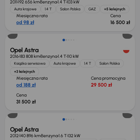
2011
192 656 km
Benzyna
1.4 T
103 kW
Auta krajowe
1.4 T
Salon Polska
GAZ
+5 kolejnych
Miesięczna rata
Cena
od 98 zł
16 500 zł
Opel Astra
2016
183 808 km
Benzyna
1.4 T
110 kW
Książka serwisowa
Auta krajowe
1.4 T
Salon Polska
+3 kolejnych
Miesięczna rata
Cena promocyjna
od 188 zł
29 500 zł
Cena
31 500 zł
Taniej o 500 zł
Opel Astra
2012
140 896 km
Benzyna
1.6 T
132 kW