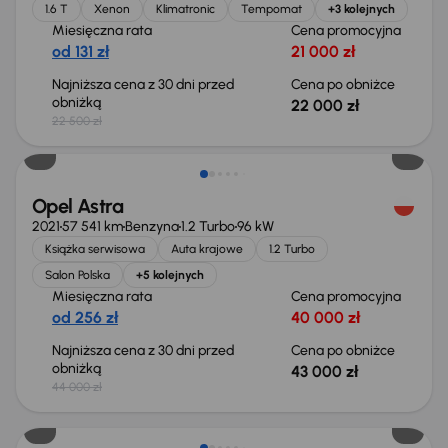
1.6 T
Xenon
Klimatronic
Tempomat
+3 kolejnych
Miesięczna rata
Cena promocyjna
od 131 zł
21 000 zł
Najniższa cena z 30 dni przed
Cena po obniżce
obniżką
22 000 zł
22 500 zł
Taniej o 1 000 zł
Opel Astra
2021
57 541 km
Benzyna
1.2 Turbo
96 kW
Książka serwisowa
Auta krajowe
1.2 Turbo
Salon Polska
+5 kolejnych
Miesięczna rata
Cena promocyjna
od 256 zł
40 000 zł
Najniższa cena z 30 dni przed
Cena po obniżce
obniżką
43 000 zł
44 000 zł