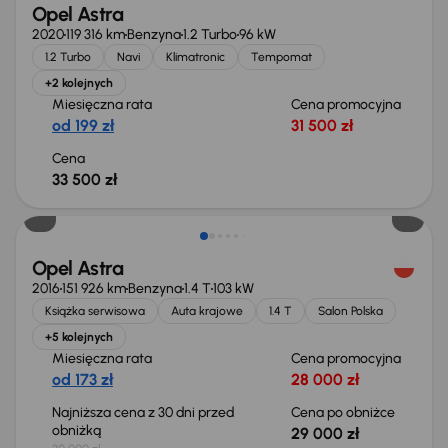
Opel Astra
2020
119 316 km
Benzyna
1.2 Turbo
96 kW
1.2 Turbo
Navi
Klimatronic
Tempomat
+2 kolejnych
Miesięczna rata
Cena promocyjna
od 199 zł
31 500 zł
Cena
33 500 zł
Taniej o 1 000 zł
Opel Astra
2016
151 926 km
Benzyna
1.4 T
103 kW
Książka serwisowa
Auta krajowe
1.4 T
Salon Polska
+5 kolejnych
Miesięczna rata
Cena promocyjna
od 173 zł
28 000 zł
Najniższa cena z 30 dni przed
Cena po obniżce
obniżką
29 000 zł