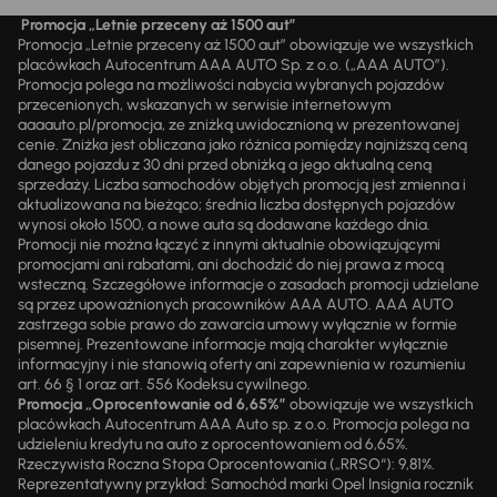
Promocja „Letnie przeceny aż 1500 aut”
Promocja „Letnie przeceny aż 1500 aut” obowiązuje we wszystkich
placówkach Autocentrum AAA AUTO Sp. z o.o. („AAA AUTO”).
Promocja polega na możliwości nabycia wybranych pojazdów
przecenionych, wskazanych w serwisie internetowym
aaaauto.pl/promocja, ze zniżką uwidocznioną w prezentowanej
cenie. Zniżka jest obliczana jako różnica pomiędzy najniższą ceną
danego pojazdu z 30 dni przed obniżką a jego aktualną ceną
sprzedaży. Liczba samochodów objętych promocją jest zmienna i
aktualizowana na bieżąco; średnia liczba dostępnych pojazdów
wynosi około 1500, a nowe auta są dodawane każdego dnia.
Promocji nie można łączyć z innymi aktualnie obowiązującymi
promocjami ani rabatami, ani dochodzić do niej prawa z mocą
wsteczną. Szczegółowe informacje o zasadach promocji udzielane
są przez upoważnionych pracowników AAA AUTO. AAA AUTO
zastrzega sobie prawo do zawarcia umowy wyłącznie w formie
pisemnej. Prezentowane informacje mają charakter wyłącznie
informacyjny i nie stanowią oferty ani zapewnienia w rozumieniu
art. 66 § 1 oraz art. 556 Kodeksu cywilnego.
Promocja „Oprocentowanie od 6,65%”
obowiązuje we wszystkich
placówkach Autocentrum AAA Auto sp. z o.o. Promocja polega na
udzieleniu kredytu na auto z oprocentowaniem od 6,65%.
Rzeczywista Roczna Stopa Oprocentowania („RRSO“): 9,81%.
Reprezentatywny przykład: Samochód marki Opel Insignia rocznik