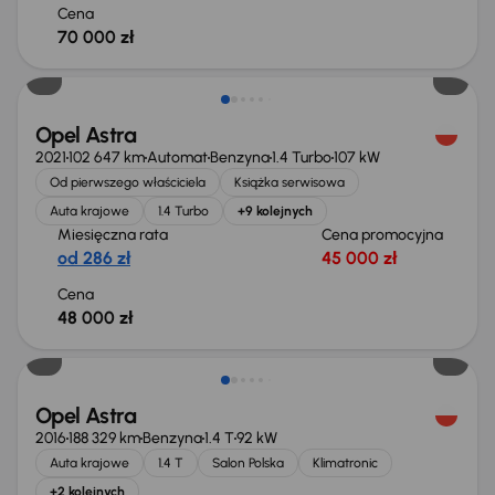
Cena
70 000 zł
Możliwość odliczenia VAT
Opel Astra
2021
102 647 km
Automat
Benzyna
1.4 Turbo
107 kW
Od pierwszego właściciela
Książka serwisowa
Auta krajowe
1.4 Turbo
+9 kolejnych
Miesięczna rata
Cena promocyjna
od 286 zł
45 000 zł
Cena
48 000 zł
Opel Astra
2016
188 329 km
Benzyna
1.4 T
92 kW
Auta krajowe
1.4 T
Salon Polska
Klimatronic
+2 kolejnych