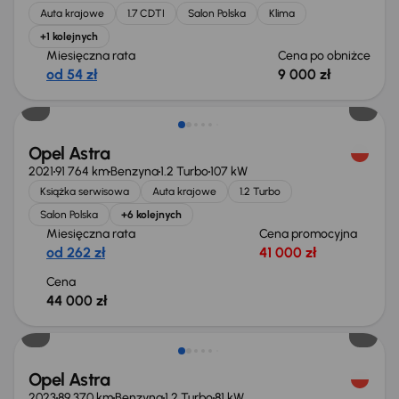
Auta krajowe
1.7 CDTI
Salon Polska
Klima
+1 kolejnych
Miesięczna rata
Cena po obniżce
od 54 zł
9 000 zł
Możliwość odliczenia VAT
Opel Astra
2021
91 764 km
Benzyna
1.2 Turbo
107 kW
Książka serwisowa
Auta krajowe
1.2 Turbo
Salon Polska
+6 kolejnych
Miesięczna rata
Cena promocyjna
od 262 zł
41 000 zł
Cena
44 000 zł
Świeżo skupione
Opel Astra
2023
89 370 km
Benzyna
1.2 Turbo
81 kW