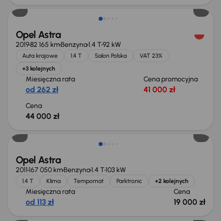
Opel Astra
2019
82 165 km
Benzyna
1.4 T
92 kW
Auta krajowe
1.4 T
Salon Polska
VAT 23%
+3 kolejnych
Miesięczna rata
Cena promocyjna
od 262 zł
41 000 zł
Cena
44 000 zł
Opel Astra
2011
167 050 km
Benzyna
1.4 T
103 kW
1.4 T
Klima
Tempomat
Parktronic
+2 kolejnych
Miesięczna rata
Cena
od 113 zł
19 000 zł
Taniej o 1 500 zł