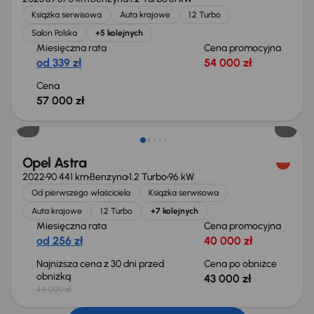
Książka serwisowa
Auta krajowe
1.2 Turbo
Salon Polska
+5 kolejnych
Miesięczna rata
Cena promocyjna
od 339 zł
54 000 zł
Cena
57 000 zł
Taniej o 1 000 zł
Opel Astra
2022
90 441 km
Benzyna
1.2 Turbo
96 kW
Od pierwszego właściciela
Książka serwisowa
Auta krajowe
1.2 Turbo
+7 kolejnych
Miesięczna rata
Cena promocyjna
od 256 zł
40 000 zł
Najniższa cena z 30 dni przed
Cena po obniżce
obniżką
43 000 zł
44 000 zł