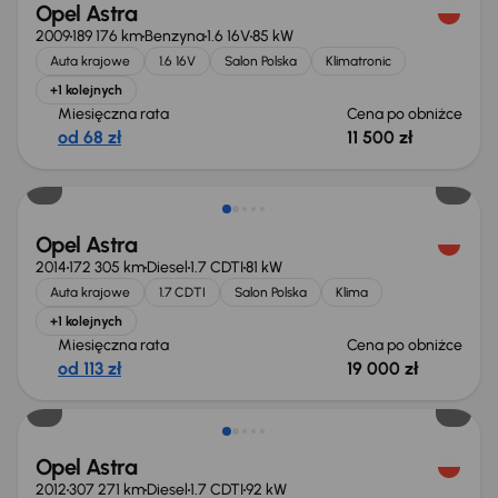
Opel Astra
2009
189 176 km
Benzyna
1.6 16V
85 kW
Auta krajowe
1.6 16V
Salon Polska
Klimatronic
+1 kolejnych
Miesięczna rata
Cena po obniżce
od 68 zł
11 500 zł
Taniej o 1 000 zł
Opel Astra
2014
172 305 km
Diesel
1.7 CDTI
81 kW
Auta krajowe
1.7 CDTI
Salon Polska
Klima
+1 kolejnych
Miesięczna rata
Cena po obniżce
od 113 zł
19 000 zł
Taniej o 1 000 zł
Opel Astra
2012
307 271 km
Diesel
1.7 CDTI
92 kW