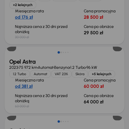
+2 kolejnych
Miesięczna rata
Cena promocyjna
od 176 zł
28 500 zł
Najniższa cena z 30 dni przed
Cena po obniżce
obniżką
29 500 zł
30 000 zł
Możliwość odliczenia VAT
Opel Astra
2023
75 972 km
Automat
Benzyna
1.2 Turbo
96 kW
1.2 Turbo
Automat
VAT 23%
Skóra
+5 kolejnych
Miesięczna rata
Cena promocyjna
od 381 zł
60 000 zł
Najniższa cena z 30 dni przed
Cena po obniżce
obniżką
64 000 zł
63 000 zł
Extra zniżka 2 200 zł