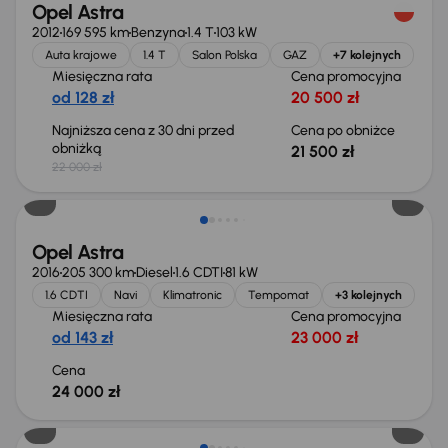
Opel Astra
2012
169 595 km
Benzyna
1.4 T
103 kW
Auta krajowe
1.4 T
Salon Polska
GAZ
+7 kolejnych
Miesięczna rata
Cena promocyjna
od 128 zł
20 500 zł
Najniższa cena z 30 dni przed
Cena po obniżce
obniżką
21 500 zł
22 000 zł
Opel Astra
2016
205 300 km
Diesel
1.6 CDTI
81 kW
1.6 CDTI
Navi
Klimatronic
Tempomat
+3 kolejnych
Miesięczna rata
Cena promocyjna
od 143 zł
23 000 zł
Cena
24 000 zł