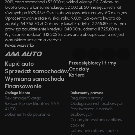
2019, cena samochodu 52 000 zł, wkład własny 0%. Całkowita
kwota kredytu konsumenckiego 52 000 zł, 60 miesięcznych rat
równych po 1079,43zł. Okres obowiązywania umowy: 60 miesięcy.
Oprocentowanie stałe w skali roku: 9,00%. Całkowita kwota do
zapłaty: 64 765,80 zł. Całkowity koszt kredytu: 12 765,80 zł (w tym
prowizja za udzielenie kredytu 1 040,00 zł, odsetki 11 725,80 zł).
Wyliczenie na dzień 11.12.2025 r. Zawarcie ubezpieczenia nie jest
warunkiem udzielenia kredytu.
Pokaż wszystko
Kupić auto
Przedsiębiorcy i firmy
Oddziały
Sprzedaż samochodów
Kariera
Wymiana samochodu
Finansowanie
Obsługa klienta
Dokumenty prawne
Reklamacje/Skarga
Regulamin strony
Rzecznik praw klientów AAA
Obsługa danych osobowych
AUTO
Przetwarzanie danych
Dokumenty do pobrania
osobowych
Zasady korzystania z plików
cookies
Ustawienia plików cookie