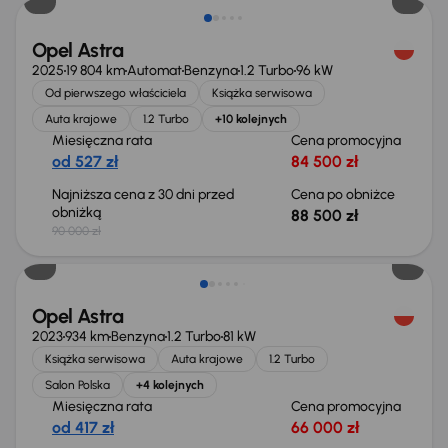
Opel Astra
2025
19 804 km
Automat
Benzyna
1.2 Turbo
96 kW
Od pierwszego właściciela
Książka serwisowa
Auta krajowe
1.2 Turbo
+10 kolejnych
Miesięczna rata
Cena promocyjna
od 527 zł
84 500 zł
Najniższa cena z 30 dni przed
Cena po obniżce
obniżką
88 500 zł
90 000 zł
Opel Astra
2023
934 km
Benzyna
1.2 Turbo
81 kW
Książka serwisowa
Auta krajowe
1.2 Turbo
Salon Polska
+4 kolejnych
Miesięczna rata
Cena promocyjna
od 417 zł
66 000 zł