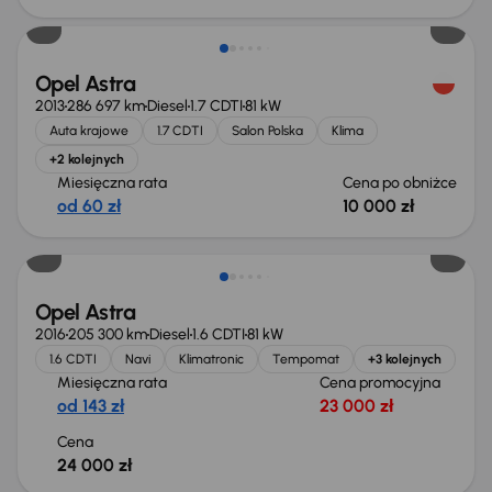
Opel Astra
2013
286 697 km
Diesel
1.7 CDTI
81 kW
Auta krajowe
1.7 CDTI
Salon Polska
Klima
+2 kolejnych
Miesięczna rata
Cena po obniżce
od 60 zł
10 000 zł
Opel Astra
2016
205 300 km
Diesel
1.6 CDTI
81 kW
1.6 CDTI
Navi
Klimatronic
Tempomat
+3 kolejnych
Miesięczna rata
Cena promocyjna
od 143 zł
23 000 zł
Cena
24 000 zł
Możliwość odliczenia VAT