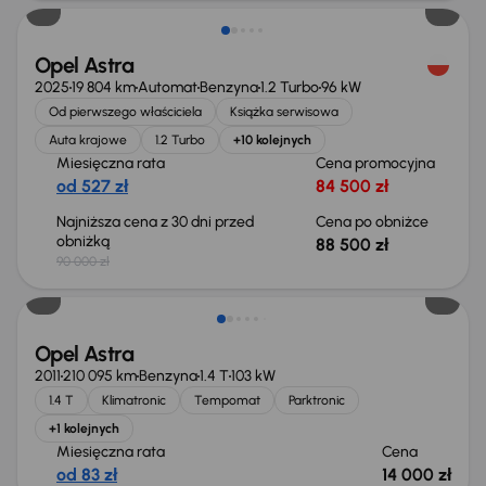
Opel Astra
2025
19 804 km
Automat
Benzyna
1.2 Turbo
96 kW
Od pierwszego właściciela
Książka serwisowa
Auta krajowe
1.2 Turbo
+10 kolejnych
Miesięczna rata
Cena promocyjna
od 527 zł
84 500 zł
Najniższa cena z 30 dni przed
Cena po obniżce
obniżką
88 500 zł
90 000 zł
Świeżo skupione
Opel Astra
2011
210 095 km
Benzyna
1.4 T
103 kW
1.4 T
Klimatronic
Tempomat
Parktronic
+1 kolejnych
Miesięczna rata
Cena
od 83 zł
14 000 zł