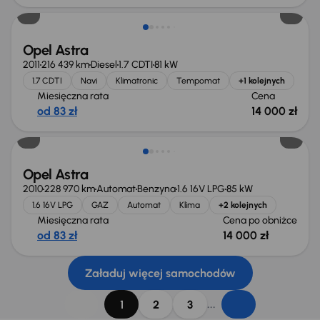
Opel Astra
2011
216 439 km
Diesel
1.7 CDTI
81 kW
1.7 CDTI
Navi
Klimatronic
Tempomat
+1 kolejnych
Miesięczna rata
Cena
od 83 zł
14 000 zł
Taniej o 1 000 zł
Opel Astra
2010
228 970 km
Automat
Benzyna
1.6 16V LPG
85 kW
1.6 16V LPG
GAZ
Automat
Klima
+2 kolejnych
Miesięczna rata
Cena po obniżce
od 83 zł
14 000 zł
Załaduj więcej samochodów
...
1
2
3