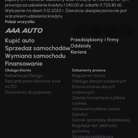
prowizja za udzielenie kredytu 1 040,00 zł, odsetki 11 725,80 zł).
Wyliczenie na dzień 11.12.2025 r. Zawarcie ubezpieczenia nie jest
warunkiem udzielenia kredytu.
Pokaż wszystko
Kupić auto
Przedsiębiorcy i firmy
Oddziały
Sprzedaż samochodów
Kariera
Wymiana samochodu
Finansowanie
Obsługa klienta
Dokumenty prawne
Reklamacje/Skarga
Regulamin strony
Rzecznik praw klientów AAA
Obsługa danych osobowych
AUTO
Przetwarzanie danych
Dokumenty do pobrania
osobowych
Zasady korzystania z plików
cookies
Ustawienia plików cookie
DataAct
Cennik sprzedaży dodatkowej
Regulacje dot. płatności
gotówką
Strategia podatkowa