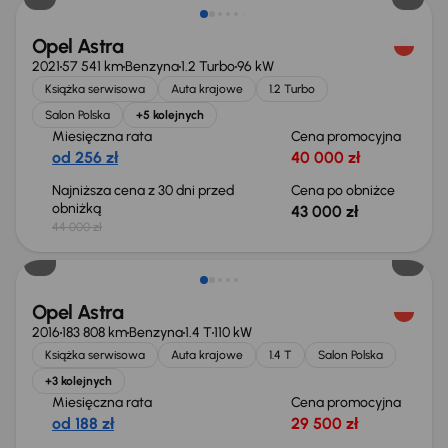
Opel Astra
2021
57 541 km
Benzyna
1.2 Turbo
96 kW
Książka serwisowa
Auta krajowe
1.2 Turbo
Salon Polska
+5 kolejnych
Miesięczna rata
Cena promocyjna
od 256 zł
40 000 zł
Najniższa cena z 30 dni przed
Cena po obniżce
obniżką
43 000 zł
44 000 zł
Opel Astra
2016
183 808 km
Benzyna
1.4 T
110 kW
Książka serwisowa
Auta krajowe
1.4 T
Salon Polska
+3 kolejnych
Miesięczna rata
Cena promocyjna
od 188 zł
29 500 zł