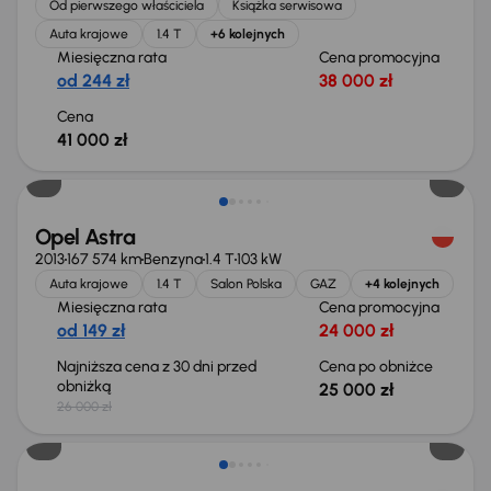
Od pierwszego właściciela
Książka serwisowa
Auta krajowe
1.4 T
+6 kolejnych
Miesięczna rata
Cena promocyjna
od 244 zł
38 000 zł
Cena
41 000 zł
Taniej o 1 000 zł
Opel Astra
2013
167 574 km
Benzyna
1.4 T
103 kW
Auta krajowe
1.4 T
Salon Polska
GAZ
+4 kolejnych
Miesięczna rata
Cena promocyjna
od 149 zł
24 000 zł
Najniższa cena z 30 dni przed
Cena po obniżce
obniżką
25 000 zł
26 000 zł
Taniej o 500 zł