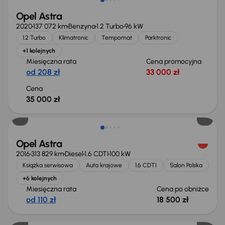
Opel Astra
2020
137 072 km
Benzyna
1.2 Turbo
96 kW
1.2 Turbo
Klimatronic
Tempomat
Parktronic
+1 kolejnych
Miesięczna rata
Cena promocyjna
od 208 zł
33 000 zł
Cena
35 000 zł
Taniej o 1 000 zł
Opel Astra
2016
313 829 km
Diesel
1.6 CDTI
100 kW
Książka serwisowa
Auta krajowe
1.6 CDTI
Salon Polska
+6 kolejnych
Miesięczna rata
Cena po obniżce
od 110 zł
18 500 zł
Taniej o 1 000 zł