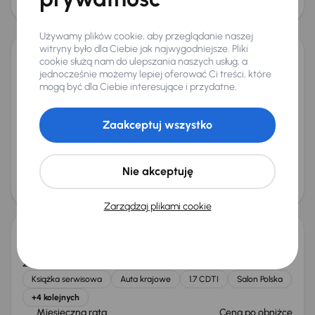
25 000 zł
Świeżo skupione
Używamy plików cookie, aby przeglądanie naszej
witryny było dla Ciebie jak najwygodniejsze. Pliki
cookie służą nam do ulepszania naszych usług, a
Opel Astra
jednocześnie możemy lepiej oferować Ci treści, które
2019
51 902 km
Benzyna
1.2 Turbo
81 kW
mogą być dla Ciebie interesujące i przydatne.
Książka serwisowa
Auta krajowe
1.2 Turbo
Salon Polska
+4 kolejnych
Zaakceptuj wszystko
Miesięczna rata
Cena promocyjna
od 238 zł
38 000 zł
Nie akceptuję
Cena
40 000 zł
Taniej o 500 zł
Zarządzaj plikami cookie
Opel Astra
2014
288 401 km
Diesel
1.7 CDTI
96 kW
Książka serwisowa
Auta krajowe
1.7 CDTI
Salon Polska
+4 kolejnych
Miesięczna rata
Cena po obniżce