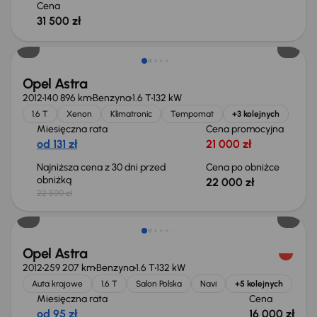
Cena
31 500 zł
Taniej o 500 zł
Opel Astra
2012
140 896 km
Benzyna
1.6 T
132 kW
1.6 T
Xenon
Klimatronic
Tempomat
+3 kolejnych
Miesięczna rata
Cena promocyjna
od 131 zł
21 000 zł
Najniższa cena z 30 dni przed
Cena po obniżce
obniżką
22 000 zł
22 500 zł
Świeżo skupione
Opel Astra
2012
259 207 km
Benzyna
1.6 T
132 kW
Auta krajowe
1.6 T
Salon Polska
Navi
+5 kolejnych
Miesięczna rata
Cena
od 95 zł
16 000 zł