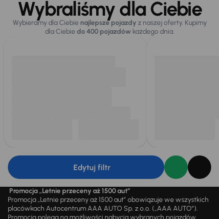
Wybraliśmy dla Ciebie
Wybieramy dla Ciebie
najlepsze pojazdy
z naszej oferty. Kupimy
dla Ciebie
do 400 pojazdów
każdego dnia.
Edytuj filtr
Promocja „Letnie przeceny aż 1500 aut”
Promocja „Letnie przeceny aż 1500 aut” obowiązuje we wszystkich
placówkach Autocentrum AAA AUTO Sp. z o.o. („AAA AUTO”).
Promocja polega na możliwości nabycia wybranych pojazdów