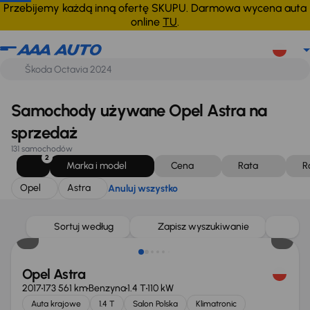
Opel
Astra
Anuluj wszystko
Przebijemy każdą inną ofertę SKUPU. Darmowa wycena auta
online
TU
.
Samochody używane Opel Astra na
sprzedaż
131 samochodów
2
Marka i model
Cena
Rata
R
Opel
Astra
Anuluj wszystko
Taniej o 500 zł
Sortuj według
Zapisz wyszukiwanie
Opel Astra
2017
173 561 km
Benzyna
1.4 T
110 kW
Auta krajowe
1.4 T
Salon Polska
Klimatronic