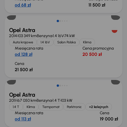
od 68 zł
11 500 zł
Opel Astra
2014
103 349 km
Benzyna
1.4 16V
74 kW
Auta krajowe
1.4 16V
Salon Polska
Klima
Miesięczna rata
Cena promocyjna
od 128 zł
20 500 zł
Cena
21 500 zł
Opel Astra
2011
167 050 km
Benzyna
1.4 T
103 kW
1.4 T
Klima
Tempomat
Parktronic
+2 kolejnych
Miesięczna rata
Cena
od 113 zł
19 000 zł
Taniej o 1 500 zł