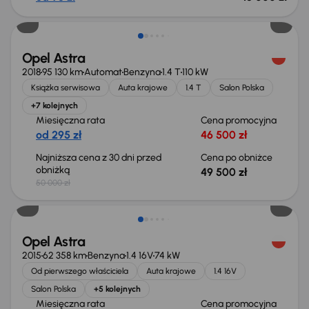
Taniej o 500 zł
Opel Astra
2018
95 130 km
Automat
Benzyna
1.4 T
110 kW
Książka serwisowa
Auta krajowe
1.4 T
Salon Polska
+7 kolejnych
Miesięczna rata
Cena promocyjna
od 295 zł
46 500 zł
Najniższa cena z 30 dni przed
Cena po obniżce
obniżką
49 500 zł
50 000 zł
Opel Astra
2015
62 358 km
Benzyna
1.4 16V
74 kW
Od pierwszego właściciela
Auta krajowe
1.4 16V
Salon Polska
+5 kolejnych
Miesięczna rata
Cena promocyjna