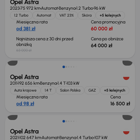
Opel Astra
2023
75 972 km
Automat
Benzyna
1.2 Turbo
96 kW
1.2 Turbo
Automat
VAT 23%
Skóra
+5 kolejnych
Miesięczna rata
Cena promocyjna
od 381 zł
60 000 zł
Najniższa cena z 30 dni przed
Cena po obniżce
obniżką
64 000 zł
63 000 zł
Extra zniżka 1 300 zł
Opel Astra
2011
192 656 km
Benzyna
1.4 T
103 kW
Auta krajowe
1.4 T
Salon Polska
GAZ
+5 kolejnych
Miesięczna rata
Cena
od 98 zł
16 500 zł
Możliwość odliczenia VAT
Opel Astra
2021
102 647 km
Automat
Benzyna
1.4 Turbo
107 kW