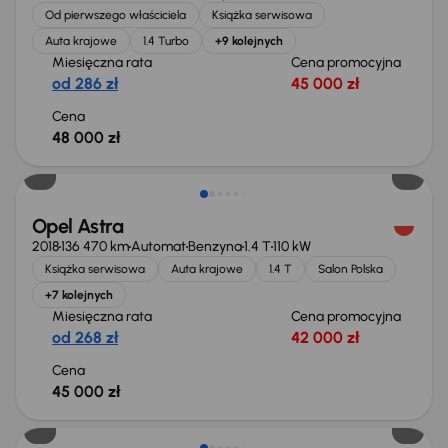
Od pierwszego właściciela
Książka serwisowa
Auta krajowe
1.4 Turbo
+9 kolejnych
Miesięczna rata
Cena promocyjna
od 286 zł
45 000 zł
Cena
48 000 zł
Możliwość odliczenia VAT
Opel Astra
2018
136 470 km
Automat
Benzyna
1.4 T
110 kW
Książka serwisowa
Auta krajowe
1.4 T
Salon Polska
+7 kolejnych
Miesięczna rata
Cena promocyjna
od 268 zł
42 000 zł
Cena
45 000 zł
Extra zniżka 2 200 zł