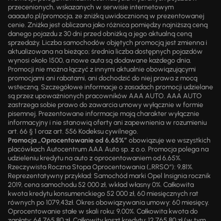
przecenionych, wskazanych w serwisie internetowym
aaaauto.pl/promocja, ze zniżką uwidocznioną w prezentowanej
cenie. Zniżka jest obliczana jako różnica pomiędzy najniższą ceną
danego pojazdu z 30 dni przed obniżką a jego aktualną ceną
sprzedaży. Liczba samochodów objętych promocją jest zmienna i
aktualizowana na bieżąco; średnia liczba dostępnych pojazdów
wynosi około 1500, a nowe auta są dodawane każdego dnia.
Promocji nie można łączyć z innymi aktualnie obowiązującymi
promocjami ani rabatami, ani dochodzić do niej prawa z mocą
wsteczną. Szczegółowe informacje o zasadach promocji udzielane
są przez upoważnionych pracowników AAA AUTO. AAA AUTO
zastrzega sobie prawo do zawarcia umowy wyłącznie w formie
pisemnej. Prezentowane informacje mają charakter wyłącznie
informacyjny i nie stanowią oferty ani zapewnienia w rozumieniu
art. 66 § 1 oraz art. 556 Kodeksu cywilnego.
Promocja „Oprocentowanie od 6,65%”
obowiązuje we wszystkich
placówkach Autocentrum AAA Auto sp. z o.o. Promocja polega na
udzieleniu kredytu na auto z oprocentowaniem od 6,65%.
Rzeczywista Roczna Stopa Oprocentowania („RRSO“): 9,81%.
Reprezentatywny przykład: Samochód marki Opel Insignia rocznik
2019, cena samochodu 52 000 zł, wkład własny 0%. Całkowita
kwota kredytu konsumenckiego 52 000 zł, 60 miesięcznych rat
równych po 1079,43zł. Okres obowiązywania umowy: 60 miesięcy.
Oprocentowanie stałe w skali roku: 9,00%. Całkowita kwota do
zapłaty: 64 765,80 zł. Całkowity koszt kredytu: 12 765,80 zł (w tym