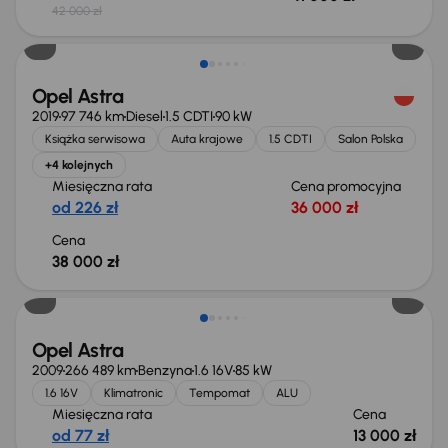
42 000 zł
Opel Astra
2019
97 746 km
Diesel
1.5 CDTI
90 kW
Książka serwisowa
Auta krajowe
1.5 CDTI
Salon Polska
+4 kolejnych
Miesięczna rata
Cena promocyjna
od 226 zł
36 000 zł
Cena
38 000 zł
Opel Astra
2009
266 489 km
Benzyna
1.6 16V
85 kW
1.6 16V
Klimatronic
Tempomat
ALU
Miesięczna rata
Cena
od 77 zł
13 000 zł
Taniej o 500 zł