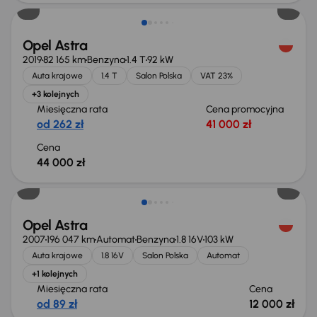
Opel Astra
2019
82 165 km
Benzyna
1.4 T
92 kW
Auta krajowe
1.4 T
Salon Polska
VAT 23%
+3 kolejnych
Miesięczna rata
Cena promocyjna
od 262 zł
41 000 zł
Cena
44 000 zł
Opel Astra
2007
196 047 km
Automat
Benzyna
1.8 16V
103 kW
Auta krajowe
1.8 16V
Salon Polska
Automat
+1 kolejnych
Miesięczna rata
Cena
od 89 zł
12 000 zł