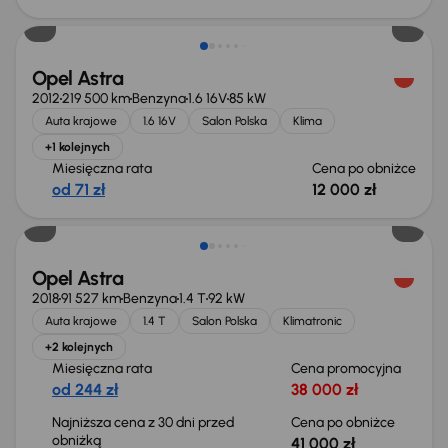
Taniej o 500 zł
Opel Astra
2012
219 500 km
Benzyna
1.6 16V
85 kW
Auta krajowe
1.6 16V
Salon Polska
Klima
+1 kolejnych
Miesięczna rata
Cena po obniżce
od 71 zł
12 000 zł
Taniej o 1 000 zł
Opel Astra
2018
91 527 km
Benzyna
1.4 T
92 kW
Auta krajowe
1.4 T
Salon Polska
Klimatronic
+2 kolejnych
Miesięczna rata
Cena promocyjna
od 244 zł
38 000 zł
Najniższa cena z 30 dni przed
Cena po obniżce
obniżką
41 000 zł