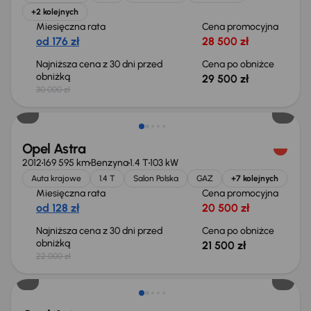
+2 kolejnych
Miesięczna rata
Cena promocyjna
od 176 zł
28 500 zł
Najniższa cena z 30 dni przed
Cena po obniżce
obniżką
29 500 zł
30 000 zł
Taniej o 500 zł
Opel Astra
2012
169 595 km
Benzyna
1.4 T
103 kW
Auta krajowe
1.4 T
Salon Polska
GAZ
+7 kolejnych
Miesięczna rata
Cena promocyjna
od 128 zł
20 500 zł
Najniższa cena z 30 dni przed
Cena po obniżce
obniżką
21 500 zł
22 000 zł
Możliwość odliczenia VAT