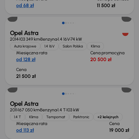
od 68 zł
11 500 zł
Opel Astra
2014
103 349 km
Benzyna
1.4 16V
74 kW
Auta krajowe
1.4 16V
Salon Polska
Klima
Miesięczna rata
Cena promocyjna
od 128 zł
20 500 zł
Cena
21 500 zł
Opel Astra
2011
167 050 km
Benzyna
1.4 T
103 kW
1.4 T
Klima
Tempomat
Parktronic
+2 kolejnych
Miesięczna rata
Cena
od 113 zł
19 000 zł
Taniej o 1 500 zł