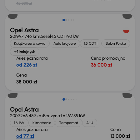
42 000 zł
Opel Astra
2019
97 746 km
Diesel
1.5 CDTI
90 kW
Książka serwisowa
Auta krajowe
1.5 CDTI
Salon Polska
+4 kolejnych
Miesięczna rata
Cena promocyjna
od 226 zł
36 000 zł
Cena
38 000 zł
Opel Astra
2009
266 489 km
Benzyna
1.6 16V
85 kW
1.6 16V
Klimatronic
Tempomat
ALU
Miesięczna rata
Cena
od 77 zł
13 000 zł
Taniej o 500 zł