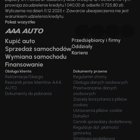
prowizja za udzielenie kredytu 1 040,00 zł, odsetki 11 725,80 zł).
Wyliczenie na dzień 11.12.2025 r. Zawarcie ubezpieczenia nie jest
warunkiem udzielenia kredytu.
Pokaż wszystko
Kupić auto
Przedsiębiorcy i firmy
Oddziały
Sprzedaż samochodów
Kariera
Wymiana samochodu
Finansowanie
Obsługa klienta
Dokumenty prawne
Reklamacje/Skarga
Regulamin strony
Rzecznik praw klientów AAA
Obsługa danych osobowych
AUTO
Przetwarzanie danych
Dokumenty do pobrania
osobowych
Zasady korzystania z plików
cookies
Ustawienia plików cookie
DataAct
Cennik sprzedaży dodatkowej
Regulacje dot. płatności
gotówką
Strategia podatkowa