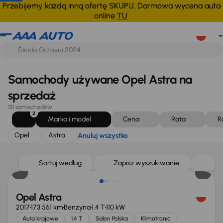
Opel
Astra
Anuluj wszystko
Przebijemy każdą inną ofertę SKUPU. Darmowa wycena auta
online
TU
.
Samochody używane Opel Astra na
sprzedaż
131 samochodów
2
Marka i model
Cena
Rata
R
Opel
Astra
Anuluj wszystko
Taniej o 500 zł
Sortuj według
Zapisz wyszukiwanie
Opel Astra
2017
173 561 km
Benzyna
1.4 T
110 kW
Auta krajowe
1.4 T
Salon Polska
Klimatronic