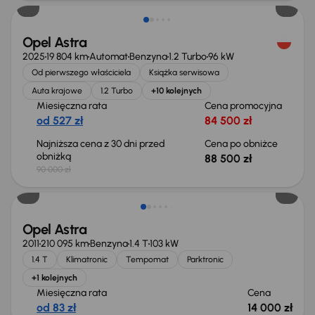
Opel Astra
2025
19 804 km
Automat
Benzyna
1.2 Turbo
96 kW
Od pierwszego właściciela
Książka serwisowa
Auta krajowe
1.2 Turbo
+10 kolejnych
Miesięczna rata
Cena promocyjna
od 527 zł
84 500 zł
Najniższa cena z 30 dni przed
Cena po obniżce
obniżką
88 500 zł
90 000 zł
Świeżo skupione
Opel Astra
2011
210 095 km
Benzyna
1.4 T
103 kW
1.4 T
Klimatronic
Tempomat
Parktronic
+1 kolejnych
Miesięczna rata
Cena
od 83 zł
14 000 zł