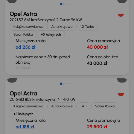
Opel Astra
2021
57 541 km
Benzyna
1.2 Turbo
96 kW
Książka serwisowa
Auta krajowe
1.2 Turbo
Salon Polska
+5 kolejnych
Miesięczna rata
Cena promocyjna
od 256 zł
40 000 zł
Najniższa cena z 30 dni przed
Cena po obniżce
obniżką
43 000 zł
44 000 zł
Opel Astra
2016
183 808 km
Benzyna
1.4 T
110 kW
Książka serwisowa
Auta krajowe
1.4 T
Salon Polska
+3 kolejnych
Miesięczna rata
Cena promocyjna
od 188 zł
29 500 zł