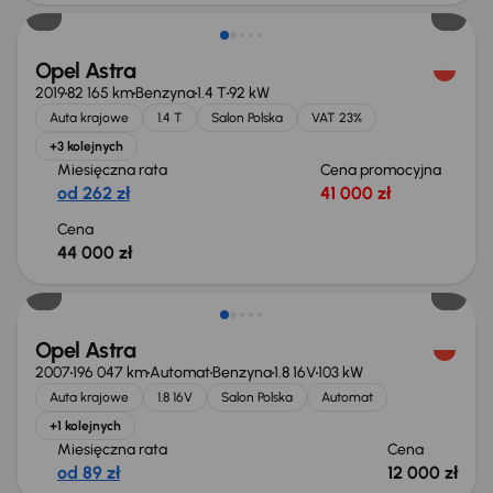
Opel Astra
2019
82 165 km
Benzyna
1.4 T
92 kW
Auta krajowe
1.4 T
Salon Polska
VAT 23%
+3 kolejnych
Miesięczna rata
Cena promocyjna
od 262 zł
41 000 zł
Cena
44 000 zł
Opel Astra
2007
196 047 km
Automat
Benzyna
1.8 16V
103 kW
Auta krajowe
1.8 16V
Salon Polska
Automat
+1 kolejnych
Miesięczna rata
Cena
od 89 zł
12 000 zł