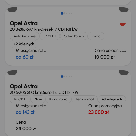
Opel Astra
2013
286 697 km
Diesel
1.7 CDTI
81 kW
Auta krajowe
1.7 CDTI
Salon Polska
Klima
+2 kolejnych
Miesięczna rata
Cena po obniżce
od 60 zł
10 000 zł
Opel Astra
2016
205 300 km
Diesel
1.6 CDTI
81 kW
1.6 CDTI
Navi
Klimatronic
Tempomat
+3 kolejnych
Miesięczna rata
Cena promocyjna
od 143 zł
23 000 zł
Cena
24 000 zł
Możliwość odliczenia VAT