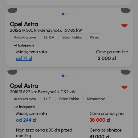
Taniej o 500 zł
Opel Astra
2012
219 500 km
Benzyna
1.6 16V
85 kW
Auta krajowe
1.6 16V
Salon Polska
Klima
+1 kolejnych
Miesięczna rata
Cena po obniżce
od 71 zł
12 000 zł
Taniej o 1 000 zł
Opel Astra
2018
91 527 km
Benzyna
1.4 T
92 kW
Auta krajowe
1.4 T
Salon Polska
Klimatronic
+2 kolejnych
Miesięczna rata
Cena promocyjna
od 244 zł
38 000 zł
Najniższa cena z 30 dni przed
Cena po obniżce
obniżką
41 000 zł