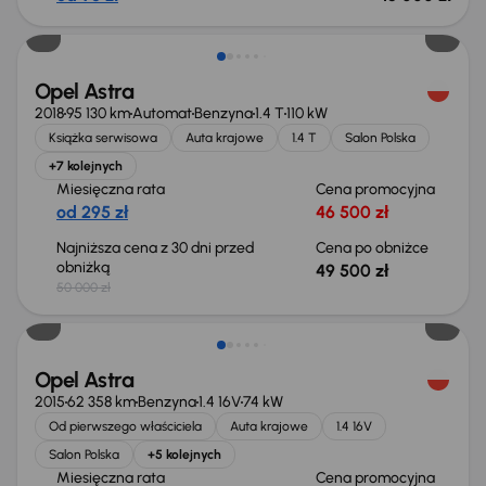
Taniej o 500 zł
Opel Astra
2018
95 130 km
Automat
Benzyna
1.4 T
110 kW
Książka serwisowa
Auta krajowe
1.4 T
Salon Polska
+7 kolejnych
Miesięczna rata
Cena promocyjna
od 295 zł
46 500 zł
Najniższa cena z 30 dni przed
Cena po obniżce
obniżką
49 500 zł
50 000 zł
Opel Astra
2015
62 358 km
Benzyna
1.4 16V
74 kW
Od pierwszego właściciela
Auta krajowe
1.4 16V
Salon Polska
+5 kolejnych
Miesięczna rata
Cena promocyjna