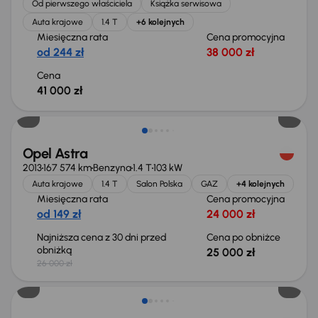
Od pierwszego właściciela
Książka serwisowa
Auta krajowe
1.4 T
+6 kolejnych
Miesięczna rata
Cena promocyjna
od 244 zł
38 000 zł
Cena
41 000 zł
Taniej o 1 000 zł
Opel Astra
2013
167 574 km
Benzyna
1.4 T
103 kW
Auta krajowe
1.4 T
Salon Polska
GAZ
+4 kolejnych
Miesięczna rata
Cena promocyjna
od 149 zł
24 000 zł
Najniższa cena z 30 dni przed
Cena po obniżce
obniżką
25 000 zł
26 000 zł
Taniej o 500 zł