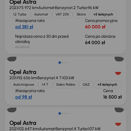
Opel Astra
2023
75 972 km
Automat
Benzyna
1.2 Turbo
96 kW
1.2 Turbo
Automat
VAT 23%
Skóra
+5 kolejnych
Miesięczna rata
Cena promocyjna
od 381 zł
60 000 zł
Najniższa cena z 30 dni przed
Cena po obniżce
obniżką
64 000 zł
63 000 zł
Extra zniżka 1 300 zł
Opel Astra
2011
192 656 km
Benzyna
1.4 T
103 kW
Auta krajowe
1.4 T
Salon Polska
GAZ
+5 kolejnych
Miesięczna rata
Cena
od 98 zł
16 500 zł
Możliwość odliczenia VAT
Opel Astra
2021
102 647 km
Automat
Benzyna
1.4 Turbo
107 kW