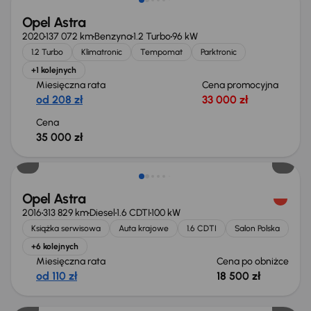
Opel Astra
2020
137 072 km
Benzyna
1.2 Turbo
96 kW
1.2 Turbo
Klimatronic
Tempomat
Parktronic
+1 kolejnych
Miesięczna rata
Cena promocyjna
od 208 zł
33 000 zł
Cena
35 000 zł
Taniej o 1 000 zł
Opel Astra
2016
313 829 km
Diesel
1.6 CDTI
100 kW
Książka serwisowa
Auta krajowe
1.6 CDTI
Salon Polska
+6 kolejnych
Miesięczna rata
Cena po obniżce
od 110 zł
18 500 zł
Taniej o 1 000 zł