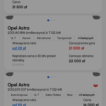
Cena
31 500 zł
Taniej o 500 zł
Opel Astra
2012
140 896 km
Benzyna
1.6 T
132 kW
1.6 T
Xenon
Klimatronic
Tempomat
+3 kolejnych
Miesięczna rata
Cena promocyjna
od 131 zł
21 000 zł
Najniższa cena z 30 dni przed
Cena po obniżce
obniżką
22 000 zł
22 500 zł
Świeżo skupione
Opel Astra
2012
259 207 km
Benzyna
1.6 T
132 kW
Auta krajowe
1.6 T
Salon Polska
Navi
+5 kolejnych
Miesięczna rata
Cena
od 95 zł
16 000 zł