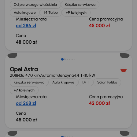
Od pierwszego właściciela
Książka serwisowa
Auta krajowe
1.4 Turbo
+9 kolejnych
Miesięczna rata
Cena promocyjna
od 286 zł
45 000 zł
Cena
48 000 zł
Możliwość odliczenia VAT
Opel Astra
2018
136 470 km
Automat
Benzyna
1.4 T
110 kW
Książka serwisowa
Auta krajowe
1.4 T
Salon Polska
+7 kolejnych
Miesięczna rata
Cena promocyjna
od 268 zł
42 000 zł
Cena
45 000 zł
Extra zniżka 2 200 zł