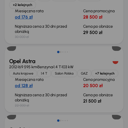
+2 kolejnych
Miesięczna rata
Cena promocyjna
od 176 zł
28 500 zł
Najniższa cena z 30 dni przed
Cena po obniżce
obniżką
29 500 zł
30 000 zł
Taniej o 500 zł
Opel Astra
2012
169 595 km
Benzyna
1.4 T
103 kW
Auta krajowe
1.4 T
Salon Polska
GAZ
+7 kolejnych
Miesięczna rata
Cena promocyjna
od 128 zł
20 500 zł
Najniższa cena z 30 dni przed
Cena po obniżce
obniżką
21 500 zł
22 000 zł
Możliwość odliczenia VAT