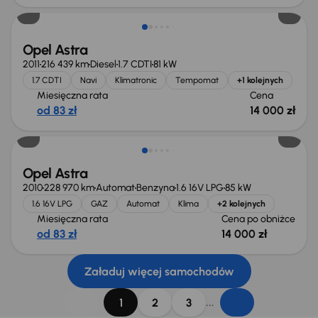
Opel Astra
2011
216 439 km
Diesel
1.7 CDTI
81 kW
1.7 CDTI
Navi
Klimatronic
Tempomat
+1 kolejnych
Miesięczna rata
Cena
od 83 zł
14 000 zł
Taniej o 1 000 zł
Opel Astra
2010
228 970 km
Automat
Benzyna
1.6 16V LPG
85 kW
1.6 16V LPG
GAZ
Automat
Klima
+2 kolejnych
Miesięczna rata
Cena po obniżce
od 83 zł
14 000 zł
Załaduj więcej samochodów
...
1
2
3