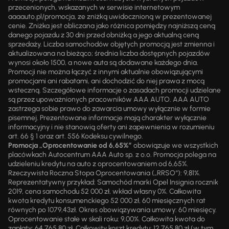
przecenionych, wskazanych w serwisie internetowym
aaaauto.pl/promocja, ze zniżką uwidocznioną w prezentowanej
cenie. Zniżka jest obliczana jako różnica pomiędzy najniższą ceną
danego pojazdu z 30 dni przed obniżką a jego aktualną ceną
sprzedaży. Liczba samochodów objętych promocją jest zmienna i
aktualizowana na bieżąco; średnia liczba dostępnych pojazdów
wynosi około 1500, a nowe auta są dodawane każdego dnia.
Promocji nie można łączyć z innymi aktualnie obowiązującymi
promocjami ani rabatami, ani dochodzić do niej prawa z mocą
wsteczną. Szczegółowe informacje o zasadach promocji udzielane
są przez upoważnionych pracowników AAA AUTO. AAA AUTO
zastrzega sobie prawo do zawarcia umowy wyłącznie w formie
pisemnej. Prezentowane informacje mają charakter wyłącznie
informacyjny i nie stanowią oferty ani zapewnienia w rozumieniu
art. 66 § 1 oraz art. 556 Kodeksu cywilnego.
Promocja „Oprocentowanie od 6,65%”
obowiązuje we wszystkich
placówkach Autocentrum AAA Auto sp. z o.o. Promocja polega na
udzieleniu kredytu na auto z oprocentowaniem od 6,65%.
Rzeczywista Roczna Stopa Oprocentowania („RRSO“): 9,81%.
Reprezentatywny przykład: Samochód marki Opel Insignia rocznik
2019, cena samochodu 52 000 zł, wkład własny 0%. Całkowita
kwota kredytu konsumenckiego 52 000 zł, 60 miesięcznych rat
równych po 1079,43zł. Okres obowiązywania umowy: 60 miesięcy.
Oprocentowanie stałe w skali roku: 9,00%. Całkowita kwota do
zapłaty: 64 765,80 zł. Całkowity koszt kredytu: 12 765,80 zł (w tym