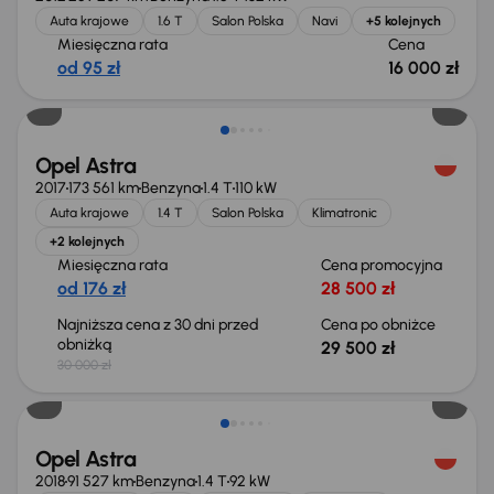
Auta krajowe
1.6 T
Salon Polska
Navi
+5 kolejnych
Miesięczna rata
Cena
od 95 zł
16 000 zł
Taniej o 500 zł
Opel Astra
2017
173 561 km
Benzyna
1.4 T
110 kW
Auta krajowe
1.4 T
Salon Polska
Klimatronic
+2 kolejnych
Miesięczna rata
Cena promocyjna
od 176 zł
28 500 zł
Najniższa cena z 30 dni przed
Cena po obniżce
obniżką
29 500 zł
30 000 zł
Taniej o 1 000 zł
Opel Astra
2018
91 527 km
Benzyna
1.4 T
92 kW