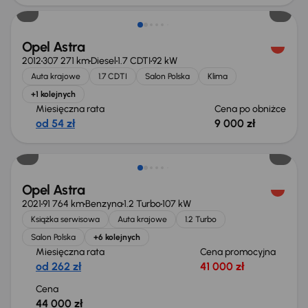
Opel Astra
2012
307 271 km
Diesel
1.7 CDTI
92 kW
Auta krajowe
1.7 CDTI
Salon Polska
Klima
+1 kolejnych
Miesięczna rata
Cena po obniżce
od 54 zł
9 000 zł
Możliwość odliczenia VAT
Opel Astra
2021
91 764 km
Benzyna
1.2 Turbo
107 kW
Książka serwisowa
Auta krajowe
1.2 Turbo
Salon Polska
+6 kolejnych
Miesięczna rata
Cena promocyjna
od 262 zł
41 000 zł
Cena
44 000 zł