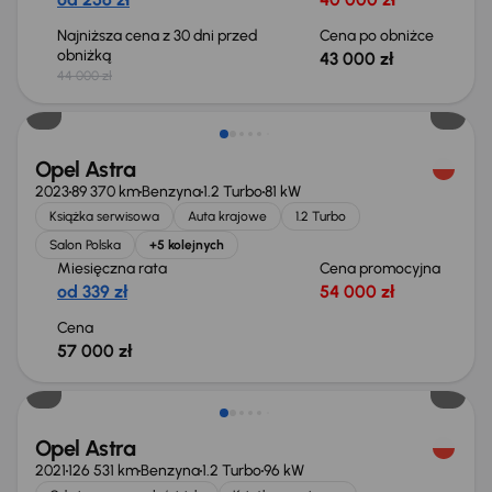
Najniższa cena z 30 dni przed
Cena po obniżce
obniżką
43 000 zł
44 000 zł
Świeżo skupione
Opel Astra
2023
89 370 km
Benzyna
1.2 Turbo
81 kW
Książka serwisowa
Auta krajowe
1.2 Turbo
Salon Polska
+5 kolejnych
Miesięczna rata
Cena promocyjna
od 339 zł
54 000 zł
Cena
57 000 zł
Możliwość odliczenia VAT
Opel Astra
2021
126 531 km
Benzyna
1.2 Turbo
96 kW