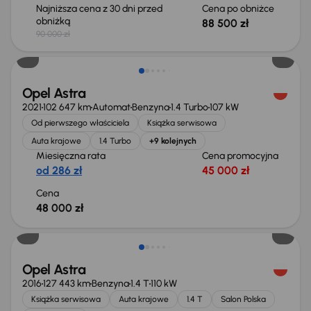
Najniższa cena z 30 dni przed
Cena po obniżce
obniżką
88 500 zł
90 000 zł
Możliwość odliczenia VAT
Opel Astra
2021
102 647 km
Automat
Benzyna
1.4 Turbo
107 kW
Od pierwszego właściciela
Książka serwisowa
Auta krajowe
1.4 Turbo
+9 kolejnych
Miesięczna rata
Cena promocyjna
od 286 zł
45 000 zł
Cena
48 000 zł
Taniej o 500 zł
Opel Astra
2016
127 443 km
Benzyna
1.4 T
110 kW
Książka serwisowa
Auta krajowe
1.4 T
Salon Polska