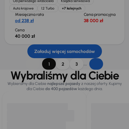
Od pierwszego właściciela
Książka serwisowa
Auta krajowe
1.2 Turbo
+7 kolejnych
Miesięczna rata
Cena promocyjna
od 238 zł
38 000 zł
Cena
40 000 zł
Załaduj więcej samochodów
...
1
2
3
Wybraliśmy dla Ciebie
Wybieramy dla Ciebie
najlepsze pojazdy
z naszej oferty. Kupimy
dla Ciebie
do 400 pojazdów
każdego dnia.