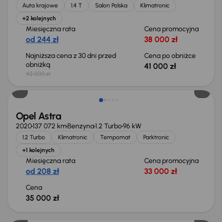
Auta krajowe
1.4 T
Salon Polska
Klimatronic
+2 kolejnych
Miesięczna rata
Cena promocyjna
od 244 zł
38 000 zł
Najniższa cena z 30 dni przed
Cena po obniżce
obniżką
41 000 zł
42 000 zł
Extra zniżka 2 200 zł
Opel Astra
2020
137 072 km
Benzyna
1.2 Turbo
96 kW
1.2 Turbo
Klimatronic
Tempomat
Parktronic
+1 kolejnych
Miesięczna rata
Cena promocyjna
od 208 zł
33 000 zł
Cena
35 000 zł