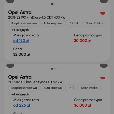
Opel Astra
2018
132 190 km
Diesel
1.6 CDTI
100 kW
Książka serwisowa
Auta krajowe
1.6 CDTI
Salon Polska
+4 kolejnych
Miesięczna rata
Cena promocyjna
od 190 zł
30 000 zł
Cena
32 000 zł
Opel Astra
2017
112 481 km
Benzyna
1.4 T
92 kW
Książka serwisowa
Auta krajowe
1.4 T
Salon Polska
+4 kolejnych
Miesięczna rata
Cena promocyjna
od 226 zł
36 000 zł
Cena