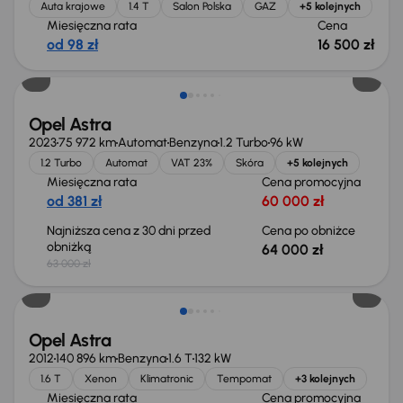
Auta krajowe
1.4 T
Salon Polska
GAZ
+5 kolejnych
Miesięczna rata
Cena
od 98 zł
16 500 zł
Świeżo skupione
Opel Astra
2023
75 972 km
Automat
Benzyna
1.2 Turbo
96 kW
1.2 Turbo
Automat
VAT 23%
Skóra
+5 kolejnych
Miesięczna rata
Cena promocyjna
od 381 zł
60 000 zł
Najniższa cena z 30 dni przed
Cena po obniżce
obniżką
64 000 zł
63 000 zł
Taniej o 500 zł
Opel Astra
2012
140 896 km
Benzyna
1.6 T
132 kW
1.6 T
Xenon
Klimatronic
Tempomat
+3 kolejnych
Miesięczna rata
Cena promocyjna