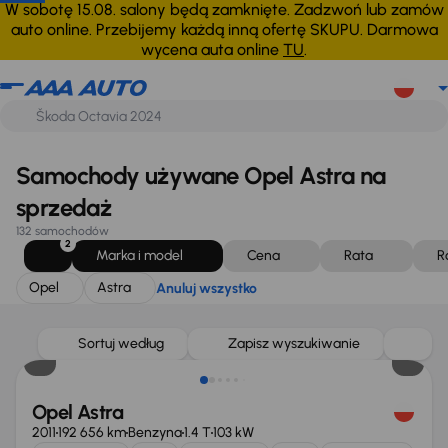
Opel
Astra
Anuluj wszystko
W sobotę 15.08. salony będą zamknięte. Zadzwoń lub zamów
auto online. Przebijemy każdą inną ofertę SKUPU. Darmowa
wycena auta online
TU
.
Samochody używane Opel Astra na
sprzedaż
132 samochodów
2
Marka i model
Cena
Rata
R
Opel
Astra
Anuluj wszystko
Sortuj według
Zapisz wyszukiwanie
Opel Astra
2011
192 656 km
Benzyna
1.4 T
103 kW