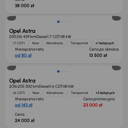
38 000 zł
Taniej o 500 zł
Opel Astra
2011
216 439 km
Diesel
1.7 CDTI
81 kW
1.7 CDTI
Navi
Klimatronic
Tempomat
+1 kolejnych
Miesięczna rata
Cena po obniżce
od 80 zł
13 500 zł
Opel Astra
2016
205 300 km
Diesel
1.6 CDTI
81 kW
1.6 CDTI
Navi
Klimatronic
Tempomat
+3 kolejnych
Miesięczna rata
Cena promocyjna
od 143 zł
23 000 zł
Cena
24 000 zł
Możliwość odliczenia VAT