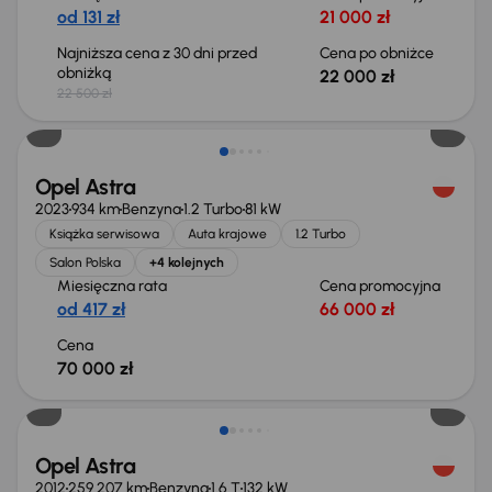
od 131 zł
21 000 zł
Najniższa cena z 30 dni przed
Cena po obniżce
obniżką
22 000 zł
22 500 zł
Opel Astra
2023
934 km
Benzyna
1.2 Turbo
81 kW
Książka serwisowa
Auta krajowe
1.2 Turbo
Salon Polska
+4 kolejnych
Miesięczna rata
Cena promocyjna
od 417 zł
66 000 zł
Cena
70 000 zł
Opel Astra
2012
259 207 km
Benzyna
1.6 T
132 kW