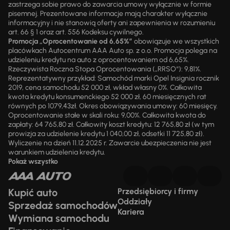
zastrzega sobie prawo do zawarcia umowy wyłącznie w formie
pisemnej. Prezentowane informacje mają charakter wyłącznie
informacyjny i nie stanowią oferty ani zapewnienia w rozumieniu
art. 66 § 1 oraz art. 556 Kodeksu cywilnego.
Promocja „Oprocentowanie od 6,65%”
obowiązuje we wszystkich
placówkach Autocentrum AAA Auto sp. z o.o. Promocja polega na
udzieleniu kredytu na auto z oprocentowaniem od 6,65%.
Rzeczywista Roczna Stopa Oprocentowania („RRSO“): 9,81%.
Reprezentatywny przykład: Samochód marki Opel Insignia rocznik
2019, cena samochodu 52 000 zł, wkład własny 0%. Całkowita
kwota kredytu konsumenckiego 52 000 zł, 60 miesięcznych rat
równych po 1079,43zł. Okres obowiązywania umowy: 60 miesięcy.
Oprocentowanie stałe w skali roku: 9,00%. Całkowita kwota do
zapłaty: 64 765,80 zł. Całkowity koszt kredytu: 12 765,80 zł (w tym
prowizja za udzielenie kredytu 1 040,00 zł, odsetki 11 725,80 zł).
Wyliczenie na dzień 11.12.2025 r. Zawarcie ubezpieczenia nie jest
warunkiem udzielenia kredytu.
Pokaż wszystko
Kupić auto
Przedsiębiorcy i firmy
Oddziały
Sprzedaż samochodów
Kariera
Wymiana samochodu