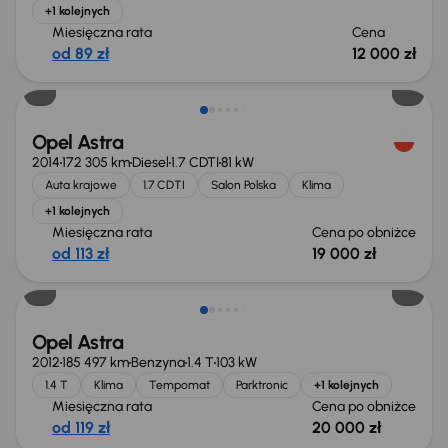
+1 kolejnych
Miesięczna rata
Cena
od 89 zł
12 000 zł
Taniej o 1 000 zł
Opel Astra
2014
172 305 km
Diesel
1.7 CDTI
81 kW
Auta krajowe
1.7 CDTI
Salon Polska
Klima
+1 kolejnych
Miesięczna rata
Cena po obniżce
od 113 zł
19 000 zł
Taniej o 500 zł
Opel Astra
2012
185 497 km
Benzyna
1.4 T
103 kW
1.4 T
Klima
Tempomat
Parktronic
+1 kolejnych
Miesięczna rata
Cena po obniżce
od 119 zł
20 000 zł
Taniej o 1 000 zł