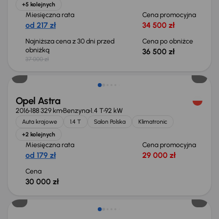
+5 kolejnych
Miesięczna rata
Cena promocyjna
od 217 zł
34 500 zł
Najniższa cena z 30 dni przed
Cena po obniżce
obniżką
36 500 zł
37 000 zł
Świeżo skupione
Opel Astra
2016
188 329 km
Benzyna
1.4 T
92 kW
Auta krajowe
1.4 T
Salon Polska
Klimatronic
+2 kolejnych
Miesięczna rata
Cena promocyjna
od 179 zł
29 000 zł
Cena
30 000 zł