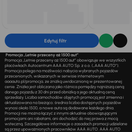
Edytuj filtr
Promocja „Letnie przeceny aż 1500 aut”
Promocja „Letnie przeceny aż 1500 aut” obowiązuje we wszystkich
placówkach Autocentrum AAA AUTO Sp. z o.o. („AAA AUTO”).
Promocja polega na możliwości nabycia wybranych pojazdów
przecenionych, wskazanych w serwisie internetowym
aaaauto.pl/promocja, ze zniżką uwidocznioną w prezentowanej
cenie. Zniżka jest obliczana jako różnica pomiędzy najniższą ceną
danego pojazdu z 30 dni przed obniżką a jego aktualną ceną
sprzedaży. Liczba samochodów objętych promocją jest zmienna i
aktualizowana na bieżąco; średnia liczba dostępnych pojazdów
wynosi około 1500, a nowe auta są dodawane każdego dnia.
Promocji nie można łączyć z innymi aktualnie obowiązującymi
promocjami ani rabatami, ani dochodzić do niej prawa z mocą
wsteczną. Szczegółowe informacje o zasadach promocji udzielane
są przez upoważnionych pracowników AAA AUTO. AAA AUTO