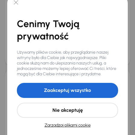
Opel Astra
2019
97 746 km
Diesel
1.5 CDTI
90 kW
Cenimy Twoją
Książka serwisowa
Auta krajowe
1.5 CDTI
Salon Polska
+4 kolejnych
prywatność
Miesięczna rata
Cena promocyjna
od 226 zł
36 000 zł
Cena
Używamy plików cookie, aby przeglądanie naszej
38 000 zł
witryny było dla Ciebie jak najwygodniejsze. Pliki
Świeżo skupione
cookie służą nam do ulepszania naszych usług, a
jednocześnie możemy lepiej oferować Ci treści, które
mogą być dla Ciebie interesujące i przydatne.
Opel Astra
Zaakceptuj wszystko
2020
119 316 km
Benzyna
1.2 Turbo
96 kW
1.2 Turbo
Navi
Klimatronic
Tempomat
+2 kolejnych
Nie akceptuję
Miesięczna rata
Cena promocyjna
od 199 zł
31 500 zł
Zarządzaj plikami cookie
Cena
33 500 zł