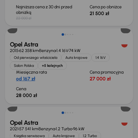
Najniższa cena z 30 dni przed
Cena po obniżce
obniżką
21 500 zł
22 000 zł
Opel Astra
2015
62 358 km
Benzyna
1.4 16V
74 kW
Od pierwszego właściciela
Auta krajowe
1.4 16V
Salon Polska
+5 kolejnych
Miesięczna rata
Cena promocyjna
od 167 zł
27 000 zł
Cena
28 000 zł
Taniej o 1 000 zł
Opel Astra
2021
57 541 km
Benzyna
1.2 Turbo
96 kW
Książka serwisowa
Auta krajowe
1.2 Turbo