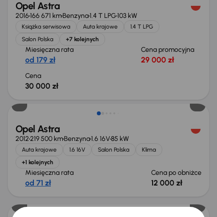
Opel Astra
2016
166 671 km
Benzyna
1.4 T LPG
103 kW
Książka serwisowa
Auta krajowe
1.4 T LPG
Salon Polska
+7 kolejnych
Miesięczna rata
Cena promocyjna
od 179 zł
29 000 zł
Cena
30 000 zł
Taniej o 500 zł
Opel Astra
2012
219 500 km
Benzyna
1.6 16V
85 kW
Auta krajowe
1.6 16V
Salon Polska
Klima
+1 kolejnych
Miesięczna rata
Cena po obniżce
od 71 zł
12 000 zł