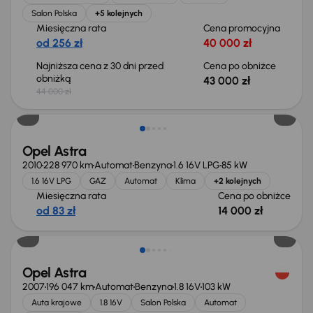
Salon Polska
+5 kolejnych
Miesięczna rata
Cena promocyjna
od 256 zł
40 000 zł
Najniższa cena z 30 dni przed
Cena po obniżce
obniżką
43 000 zł
44 000 zł
Taniej o 1 000 zł
Opel Astra
2010
228 970 km
Automat
Benzyna
1.6 16V LPG
85 kW
1.6 16V LPG
GAZ
Automat
Klima
+2 kolejnych
Miesięczna rata
Cena po obniżce
od 83 zł
14 000 zł
Opel Astra
2007
196 047 km
Automat
Benzyna
1.8 16V
103 kW
Auta krajowe
1.8 16V
Salon Polska
Automat