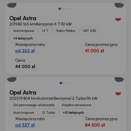
Opel Astra
2019
82 165 km
Benzyna
1.4 T
92 kW
Auta krajowe
1.4 T
Salon Polska
VAT 23%
+3 kolejnych
Miesięczna rata
Cena promocyjna
od 262 zł
41 000 zł
Cena
44 000 zł
Taniej o 1 500 zł
Opel Astra
2025
19 804 km
Automat
Benzyna
1.2 Turbo
96 kW
Od pierwszego właściciela
Książka serwisowa
Auta krajowe
1.2 Turbo
+10 kolejnych
Miesięczna rata
Cena promocyjna
od 527 zł
84 500 zł