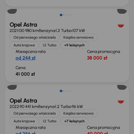
Możliwość odliczenia VAT
Opel Astra
2021
130 980 km
Benzyna
1.2 Turbo
107 kW
Od pierwszego właściciela
Książka serwisowa
Auta krajowe
1.2 Turbo
+9 kolejnych
Miesięczna rata
Cena promocyjna
od 244 zł
38 000 zł
Cena
41 000 zł
Taniej o 1 000 zł
Opel Astra
2022
90 441 km
Benzyna
1.2 Turbo
96 kW
Od pierwszego właściciela
Książka serwisowa
Auta krajowe
1.2 Turbo
+7 kolejnych
Miesięczna rata
Cena promocyjna
od 256 zł
40 000 zł