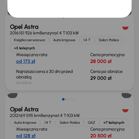
Taniej o 1 000 zł
Opel Astra
2016
151 926 km
Benzyna
1.4 T
103 kW
Książka serwisowa
Auta krajowe
1.4 T
Salon Polska
+5 kolejnych
Miesięczna rata
Cena promocyjna
od 173 zł
28 000 zł
Najniższa cena z 30 dni przed
Cena po obniżce
obniżką
29 000 zł
30 000 zł
Taniej o 500 zł
Opel Astra
2012
169 595 km
Benzyna
1.4 T
103 kW
Auta krajowe
1.4 T
Salon Polska
GAZ
+7 kolejnych
Miesięczna rata
Cena promocyjna
od 128 zł
20 500 zł