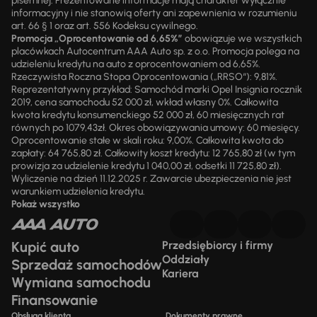
pisemnej. Prezentowane informacje mają charakter wyłącznie
informacyjny i nie stanowią oferty ani zapewnienia w rozumieniu
art. 66 § 1 oraz art. 556 Kodeksu cywilnego.
Promocja „Oprocentowanie od 6,65%”
obowiązuje we wszystkich
placówkach Autocentrum AAA Auto sp. z o.o. Promocja polega na
udzieleniu kredytu na auto z oprocentowaniem od 6,65%.
Rzeczywista Roczna Stopa Oprocentowania („RRSO“): 9,81%.
Reprezentatywny przykład: Samochód marki Opel Insignia rocznik
2019, cena samochodu 52 000 zł, wkład własny 0%. Całkowita
kwota kredytu konsumenckiego 52 000 zł, 60 miesięcznych rat
równych po 1079,43zł. Okres obowiązywania umowy: 60 miesięcy.
Oprocentowanie stałe w skali roku: 9,00%. Całkowita kwota do
zapłaty: 64 765,80 zł. Całkowity koszt kredytu: 12 765,80 zł (w tym
prowizja za udzielenie kredytu 1 040,00 zł, odsetki 11 725,80 zł).
Wyliczenie na dzień 11.12.2025 r. Zawarcie ubezpieczenia nie jest
warunkiem udzielenia kredytu.
Pokaż wszystko
Kupić auto
Przedsiębiorcy i firmy
Oddziały
Sprzedaż samochodów
Kariera
Wymiana samochodu
Finansowanie
Obsługa klienta
Dokumenty prawne