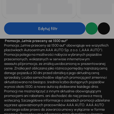
Edytuj filtr
Promocja „Letnie przeceny aż 1500 aut”
Promocja „Letnie przeceny aż 1500 aut” obowiązuje we wszystkich
placówkach Autocentrum AAA AUTO Sp. z o.o. („AAA AUTO”).
Promocja polega na możliwości nabycia wybranych pojazdów
przecenionych, wskazanych w serwisie internetowym
aaaauto.pl/promocja, ze zniżką uwidocznioną w prezentowanej
cenie. Zniżka jest obliczana jako różnica pomiędzy najniższą ceną
danego pojazdu z 30 dni przed obniżką a jego aktualną ceną
sprzedaży. Liczba samochodów objętych promocją jest zmienna i
aktualizowana na bieżąco; średnia liczba dostępnych pojazdów
wynosi około 1500, a nowe auta są dodawane każdego dnia.
Promocji nie można łączyć z innymi aktualnie obowiązującymi
promocjami ani rabatami, ani dochodzić do niej prawa z mocą
wsteczną. Szczegółowe informacje o zasadach promocji udzielane
są przez upoważnionych pracowników AAA AUTO. AAA AUTO
zastrzega sobie prawo do zawarcia umowy wyłącznie w formie