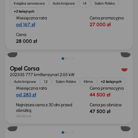
Książka serwisowa
Auta krajowe
1.4
Salon Polska
+3 kolejnych
Miesięczna rata
Cena promocyjna
od 167 zł
27 000 zł
Cena
28 000 zł
Taniej o 500 zł
Opel Corsa
2023
35 777 km
Benzyna
1.2
55 kW
Auta krajowe
1.2
Salon Polska
Klima
+2 kolejnych
Miesięczna rata
Cena promocyjna
od 283 zł
44 500 zł
Najniższa cena z 30 dni przed
Cena po obniżce
obniżką
47 500 zł
48 000 zł