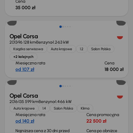
Cena
35 000 zł
Opel Corsa
2013
96 128 km
Benzyna
1.2
63 kW
Książka serwisowa
Auta krajowe
1.2
Salon Polska
+2 kolejnych
Miesięczna rata
Cena
od 107 zł
18 000 zł
Taniej o 500 zł
Opel Corsa
2016
135 599 km
Benzyna
1.4
66 kW
Auta krajowe
1.4
Salon Polska
Klima
Miesięczna rata
Cena promocyjna
od 140 zł
22 500 zł
Najniższa cena z 30 dni przed
Cena po obniżce