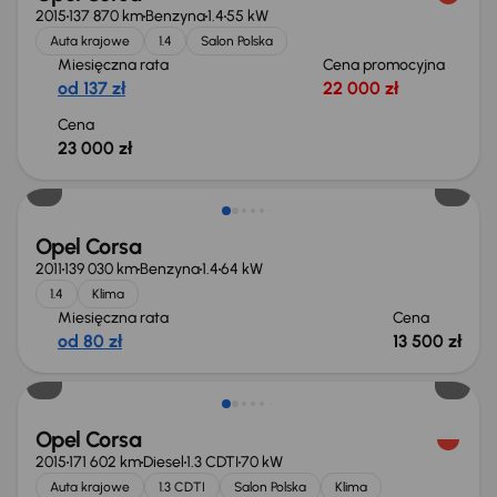
2015
137 870 km
Benzyna
1.4
55 kW
Auta krajowe
1.4
Salon Polska
Miesięczna rata
Cena promocyjna
od 137 zł
22 000 zł
Cena
23 000 zł
Opel Corsa
2011
139 030 km
Benzyna
1.4
64 kW
1.4
Klima
Miesięczna rata
Cena
od 80 zł
13 500 zł
Opel Corsa
2015
171 602 km
Diesel
1.3 CDTI
70 kW
Auta krajowe
1.3 CDTI
Salon Polska
Klima