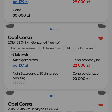
od 179 zł
29 000 zł
Cena
30 000 zł
Taniej o 500 zł
Opel Corsa
2016
153 041 km
Benzyna
1.4
66 kW
Książka serwisowa
Auta krajowe
1.4
Salon Polska
+3 kolejnych
Miesięczna rata
Cena promocyjna
od 137 zł
22 000 zł
Najniższa cena z 30 dni przed
Cena po obniżce
obniżką
23 000 zł
23 500 zł
Opel Corsa
2015
116 316 km
Benzyna
1.4
66 kW