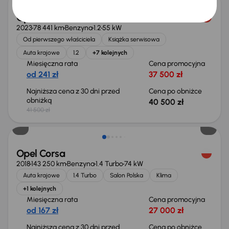
Opel Corsa
2023
78 441 km
Benzyna
1.2
55 kW
Od pierwszego właściciela
Książka serwisowa
Auta krajowe
1.2
+7 kolejnych
Miesięczna rata
Cena promocyjna
od 241 zł
37 500 zł
Najniższa cena z 30 dni przed
Cena po obniżce
obniżką
40 500 zł
41 500 zł
Taniej o 1 000 zł
Opel Corsa
2018
143 250 km
Benzyna
1.4 Turbo
74 kW
Auta krajowe
1.4 Turbo
Salon Polska
Klima
+1 kolejnych
Miesięczna rata
Cena promocyjna
od 167 zł
27 000 zł
Najniższa cena z 30 dni przed
Cena po obniżce