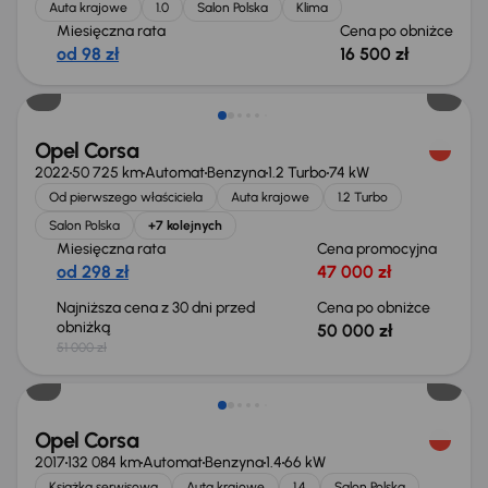
Auta krajowe
1.0
Salon Polska
Klima
Miesięczna rata
Cena po obniżce
od 98 zł
16 500 zł
Taniej o 1 000 zł
Opel Corsa
2022
50 725 km
Automat
Benzyna
1.2 Turbo
74 kW
Od pierwszego właściciela
Auta krajowe
1.2 Turbo
Salon Polska
+7 kolejnych
Miesięczna rata
Cena promocyjna
od 298 zł
47 000 zł
Najniższa cena z 30 dni przed
Cena po obniżce
obniżką
50 000 zł
51 000 zł
Opel Corsa
2017
132 084 km
Automat
Benzyna
1.4
66 kW
Książka serwisowa
Auta krajowe
1.4
Salon Polska