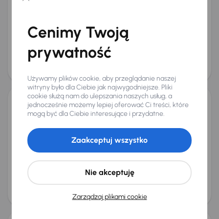
Książka serwisowa
Auta krajowe
1.2 Turbo
Salon Polska
+7 kolejnych
Miesięczna rata
Cena promocyjna
Cenimy Twoją
od 292 zł
46 000 zł
prywatność
Najniższa cena z 30 dni przed
Cena po obniżce
obniżką
49 000 zł
50 000 zł
Możliwość odliczenia VAT
Używamy plików cookie, aby przeglądanie naszej
witryny było dla Ciebie jak najwygodniejsze. Pliki
cookie służą nam do ulepszania naszych usług, a
jednocześnie możemy lepiej oferować Ci treści, które
Opel Corsa
mogą być dla Ciebie interesujące i przydatne.
2022
76 821 km
Automat
Benzyna
1.2 Turbo
74 kW
Auta krajowe
1.2 Turbo
Salon Polska
Automat
Zaakceptuj wszystko
+5 kolejnych
Miesięczna rata
Cena promocyjna
od 286 zł
45 000 zł
Nie akceptuję
Cena
48 000 zł
Zarządzaj plikami cookie
Taniej o 1 000 zł