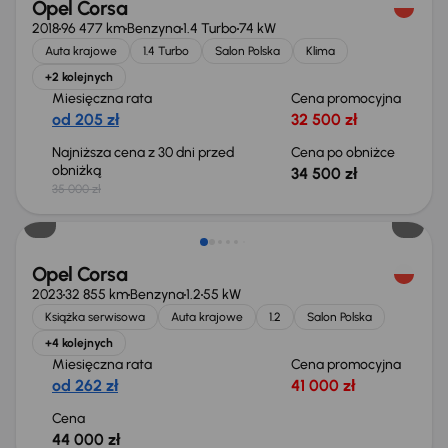
Opel Corsa
2018
96 477 km
Benzyna
1.4 Turbo
74 kW
Auta krajowe
1.4 Turbo
Salon Polska
Klima
+2 kolejnych
Miesięczna rata
Cena promocyjna
od 205 zł
32 500 zł
Najniższa cena z 30 dni przed
Cena po obniżce
obniżką
34 500 zł
35 000 zł
Opel Corsa
2023
32 855 km
Benzyna
1.2
55 kW
Książka serwisowa
Auta krajowe
1.2
Salon Polska
+4 kolejnych
Miesięczna rata
Cena promocyjna
od 262 zł
41 000 zł
Cena
44 000 zł