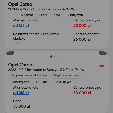
Opel Corsa
2013
49 426 km
Automat
Benzyna
1.4
74 kW
1.4
Automat
Skóra
Navi
+3 kolejnych
Miesięczna rata
Cena promocyjna
od 155 zł
25 000 zł
Najniższa cena z 30 dni przed
Cena po obniżce
obniżką
26 000 zł
28 000 zł
Możliwość odliczenia VAT
Opel Corsa
2022
47 012 km
Automat
Benzyna
1.2 Turbo
74 kW
Od pierwszego właściciela
Książka serwisowa
Auta krajowe
1.2 Turbo
+9 kolejnych
Miesięczna rata
Cena promocyjna
od 315 zł
50 000 zł
Cena
53 000 zł