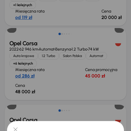
+1 kolejnych
Miesięczna rata
Cena
od 119 zł
20 000 zł
Możliwość odliczenia VAT
Opel Corsa
2022
62 946 km
Automat
Benzyna
1.2 Turbo
74 kW
Auta krajowe
1.2 Turbo
Salon Polska
Automat
+6 kolejnych
Miesięczna rata
Cena promocyjna
od 286 zł
45 000 zł
Cena
48 000 zł
Taniej o 1 000 zł
Opel Corsa
2021
66 641 km
Automat
Benzyna
1.2 Turbo
74 kW