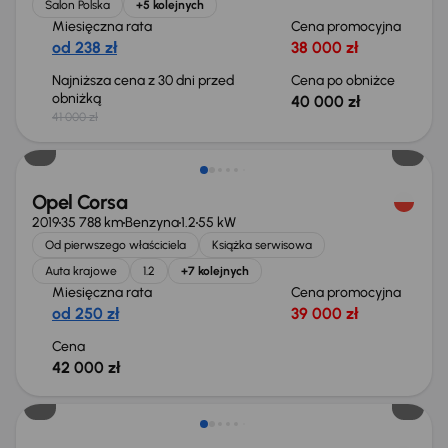
Salon Polska
+5 kolejnych
Miesięczna rata
Cena promocyjna
od 238 zł
38 000 zł
Najniższa cena z 30 dni przed
Cena po obniżce
obniżką
40 000 zł
41 000 zł
Opel Corsa
2019
35 788 km
Benzyna
1.2
55 kW
Od pierwszego właściciela
Książka serwisowa
Auta krajowe
1.2
+7 kolejnych
Miesięczna rata
Cena promocyjna
od 250 zł
39 000 zł
Cena
42 000 zł
Taniej o 500 zł