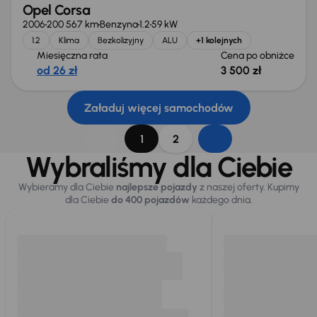
Opel Corsa
2006
200 567 km
Benzyna
1.2
59 kW
1.2
Klima
Bezkolizyjny
ALU
+1 kolejnych
Miesięczna rata
Cena po obniżce
od 26 zł
3 500 zł
Załaduj więcej samochodów
1
2
Wybraliśmy dla Ciebie
Wybieramy dla Ciebie
najlepsze pojazdy
z naszej oferty. Kupimy
dla Ciebie
do 400 pojazdów
każdego dnia.