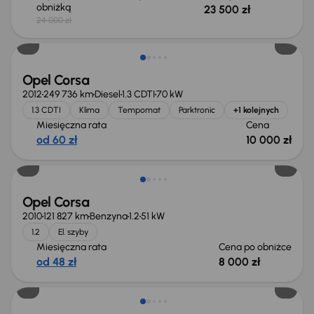
obniżką
23 500 zł
24 000 zł
Opel Corsa
2012
249 736 km
Diesel
1.3 CDTI
70 kW
1.3 CDTI
Klima
Tempomat
Parktronic
+1 kolejnych
Miesięczna rata
Cena
od 60 zł
10 000 zł
Taniej o 500 zł
Opel Corsa
2010
121 827 km
Benzyna
1.2
51 kW
1.2
El. szyby
Miesięczna rata
Cena po obniżce
od 48 zł
8 000 zł
Taniej o 500 zł