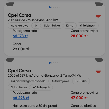
Opel Corsa
2016
143 291 km
Benzyna
1.4
66 kW
Auta krajowe
1.4
Salon Polska
Klima
+1 kolejnych
Miesięczna rata
Cena promocyjna
od 173 zł
28 000 zł
Cena
29 000 zł
Taniej o 1 000 zł
Opel Corsa
2022
61 637 km
Automat
Benzyna
1.2 Turbo
74 kW
Od pierwszego właściciela
Auta krajowe
1.2 Turbo
Salon Polska
+6 kolejnych
Miesięczna rata
Cena promocyjna
od 298 zł
47 000 zł
Najniższa cena z 30 dni przed
Cena po obniżce