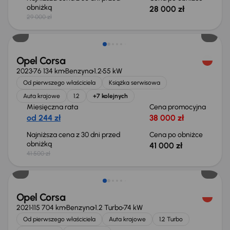
obniżką
28 000 zł
29 000 zł
Taniej o 500 zł
Opel Corsa
2023
76 134 km
Benzyna
1.2
55 kW
Od pierwszego właściciela
Książka serwisowa
Auta krajowe
1.2
+7 kolejnych
Miesięczna rata
Cena promocyjna
od 244 zł
38 000 zł
Najniższa cena z 30 dni przed
Cena po obniżce
obniżką
41 000 zł
41 500 zł
Taniej o 1 000 zł
Opel Corsa
2021
115 704 km
Benzyna
1.2 Turbo
74 kW
Od pierwszego właściciela
Auta krajowe
1.2 Turbo