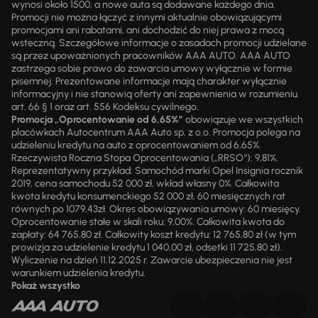
wynosi około 1500, a nowe auta są dodawane każdego dnia.
Promocji nie można łączyć z innymi aktualnie obowiązującymi
promocjami ani rabatami, ani dochodzić do niej prawa z mocą
wsteczną. Szczegółowe informacje o zasadach promocji udzielane
są przez upoważnionych pracowników AAA AUTO. AAA AUTO
zastrzega sobie prawo do zawarcia umowy wyłącznie w formie
pisemnej. Prezentowane informacje mają charakter wyłącznie
informacyjny i nie stanowią oferty ani zapewnienia w rozumieniu
art. 66 § 1 oraz art. 556 Kodeksu cywilnego.
Promocja „Oprocentowanie od 6,65%”
obowiązuje we wszystkich
placówkach Autocentrum AAA Auto sp. z o.o. Promocja polega na
udzieleniu kredytu na auto z oprocentowaniem od 6,65%.
Rzeczywista Roczna Stopa Oprocentowania („RRSO“): 9,81%.
Reprezentatywny przykład: Samochód marki Opel Insignia rocznik
2019, cena samochodu 52 000 zł, wkład własny 0%. Całkowita
kwota kredytu konsumenckiego 52 000 zł, 60 miesięcznych rat
równych po 1079,43zł. Okres obowiązywania umowy: 60 miesięcy.
Oprocentowanie stałe w skali roku: 9,00%. Całkowita kwota do
zapłaty: 64 765,80 zł. Całkowity koszt kredytu: 12 765,80 zł (w tym
prowizja za udzielenie kredytu 1 040,00 zł, odsetki 11 725,80 zł).
Wyliczenie na dzień 11.12.2025 r. Zawarcie ubezpieczenia nie jest
warunkiem udzielenia kredytu.
Pokaż wszystko