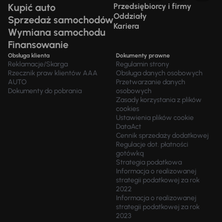
Kupić auto
Przedsiębiorcy i firmy
Oddziały
Sprzedaż samochodów
Kariera
Wymiana samochodu
Finansowanie
Obsługa klienta
Dokumenty prawne
Reklamacje/Skarga
Regulamin strony
Rzecznik praw klientów AAA
Obsługa danych osobowych
AUTO
Przetwarzanie danych
Dokumenty do pobrania
osobowych
Zasady korzystania z plików
cookies
Ustawienia plików cookie
DataAct
Cennik sprzedaży dodatkowej
Regulacje dot. płatności
gotówką
Strategia podatkowa
Informacja o realizowanej
strategii podatkowej za rok
2022
Informacja o realizowanej
strategii podatkowej za rok
2023