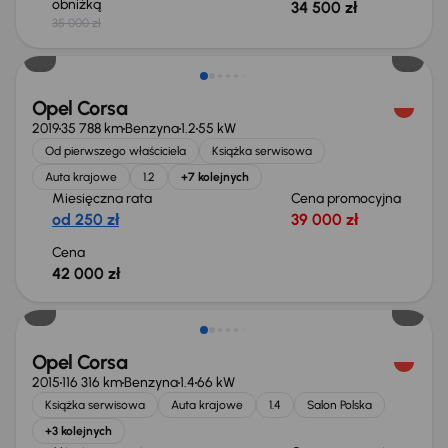
obniżką
34 500 zł
35 000 zł
Opel Corsa
2019
35 788 km
Benzyna
1.2
55 kW
Od pierwszego właściciela
Książka serwisowa
Auta krajowe
1.2
+7 kolejnych
Miesięczna rata
Cena promocyjna
od 250 zł
39 000 zł
Cena
42 000 zł
Opel Corsa
2015
116 316 km
Benzyna
1.4
66 kW
Książka serwisowa
Auta krajowe
1.4
Salon Polska
+3 kolejnych