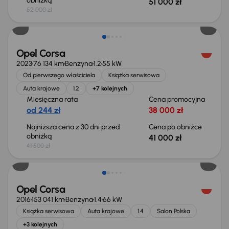
obniżką
51 000 zł
52 000 zł
Taniej o 500 zł
Opel Corsa
2023
76 134 km
Benzyna
1.2
55 kW
Od pierwszego właściciela
Książka serwisowa
Auta krajowe
1.2
+7 kolejnych
Miesięczna rata
Cena promocyjna
od 244 zł
38 000 zł
Najniższa cena z 30 dni przed
Cena po obniżce
obniżką
41 000 zł
41 500 zł
Taniej o 500 zł
Opel Corsa
2016
153 041 km
Benzyna
1.4
66 kW
Książka serwisowa
Auta krajowe
1.4
Salon Polska
+3 kolejnych