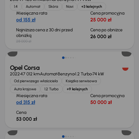
1.4
Automat
Skóra
Navi
+3 kolejnych
Miesięczna rata
Cena promocyjna
od 155 zł
25 000 zł
Najniższa cena z 30 dni przed
Cena po obniżce
obniżką
26 000 zł
28 000 zł
Świeżo skupione
Opel Corsa
2022
47 012 km
Automat
Benzyna
1.2 Turbo
74 kW
Od pierwszego właściciela
Książka serwisowa
Auta krajowe
1.2 Turbo
+9 kolejnych
Miesięczna rata
Cena promocyjna
od 315 zł
50 000 zł
Cena
53 000 zł
Taniej o 1 000 zł