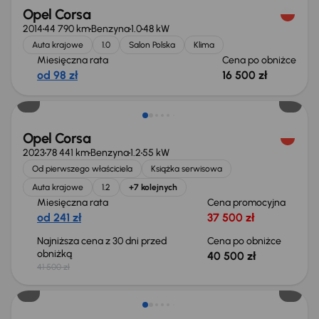
Opel Corsa
2014
44 790 km
Benzyna
1.0
48 kW
Auta krajowe
1.0
Salon Polska
Klima
Miesięczna rata
Cena po obniżce
od 98 zł
16 500 zł
Taniej o 1 000 zł
Opel Corsa
2023
78 441 km
Benzyna
1.2
55 kW
Od pierwszego właściciela
Książka serwisowa
Auta krajowe
1.2
+7 kolejnych
Miesięczna rata
Cena promocyjna
od 241 zł
37 500 zł
Najniższa cena z 30 dni przed
Cena po obniżce
obniżką
40 500 zł
41 500 zł