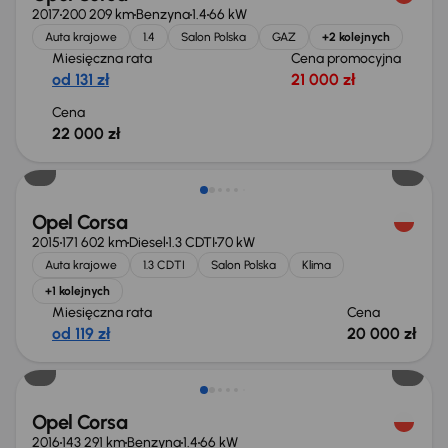
2017
200 209 km
Benzyna
1.4
66 kW
Auta krajowe
1.4
Salon Polska
GAZ
+2 kolejnych
Miesięczna rata
Cena promocyjna
od 131 zł
21 000 zł
Cena
22 000 zł
Opel Corsa
2015
171 602 km
Diesel
1.3 CDTI
70 kW
Auta krajowe
1.3 CDTI
Salon Polska
Klima
+1 kolejnych
Miesięczna rata
Cena
od 119 zł
20 000 zł
Opel Corsa
2016
143 291 km
Benzyna
1.4
66 kW