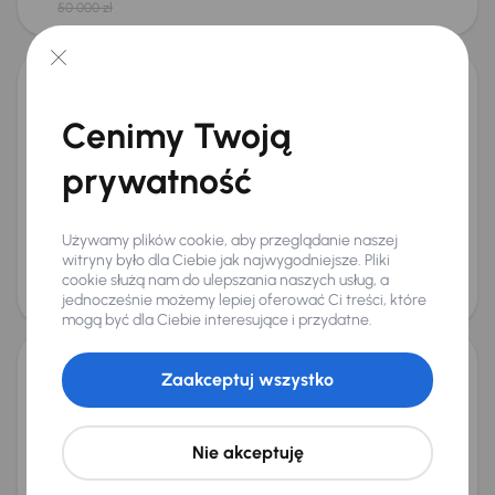
50 000 zł
Możliwość odliczenia VAT
Opel Corsa
Cenimy Twoją
2022
76 821 km
Automat
Benzyna
1.2 Turbo
74 kW
Auta krajowe
1.2 Turbo
Salon Polska
Automat
prywatność
+5 kolejnych
Miesięczna rata
Cena promocyjna
od 286 zł
45 000 zł
Używamy plików cookie, aby przeglądanie naszej
witryny było dla Ciebie jak najwygodniejsze. Pliki
Cena
cookie służą nam do ulepszania naszych usług, a
48 000 zł
jednocześnie możemy lepiej oferować Ci treści, które
Taniej o 1 000 zł
mogą być dla Ciebie interesujące i przydatne.
Zaakceptuj wszystko
Opel Corsa
2018
143 250 km
Benzyna
1.4 Turbo
74 kW
Auta krajowe
1.4 Turbo
Salon Polska
Klima
Nie akceptuję
+1 kolejnych
Miesięczna rata
Cena promocyjna