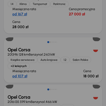
1.4
Klima
Tempomat
Parktronic
Miesięczna rata
Cena promocyjna
od 167 zł
27 000 zł
Cena
28 000 zł
Extra zniżka 1 400 zł
Opel Corsa
2013
96 128 km
Benzyna
1.2
63 kW
Książka serwisowa
Auta krajowe
1.2
Salon Polska
+2 kolejnych
Miesięczna rata
Cena
od 107 zł
18 000 zł
Taniej o 500 zł
Opel Corsa
2016
135 599 km
Benzyna
1.4
66 kW