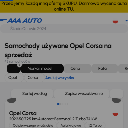
Opel
Corsa
Anuluj wszystko
Przebijemy każdą inną ofertę SKUPU. Darmowa wycena auta
online
TU
.
Samochody używane Opel Corsa na
sprzedaż
43 samochodów
2
Marka i model
Cena
Rata
R
Opel
Corsa
Anuluj wszystko
Taniej o 1 000 zł
Sortuj według
Zapisz wyszukiwanie
Opel Corsa
2022
50 725 km
Automat
Benzyna
1.2 Turbo
74 kW
Od pierwszego właściciela
Auta krajowe
1.2 Turbo