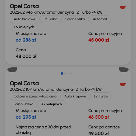
Opel Corsa
2022
62 946 km
Automat
Benzyna
1.2 Turbo
74 kW
Auta krajowe
1.2 Turbo
Salon Polska
Automat
+6 kolejnych
Miesięczna rata
Cena promocyjna
od 286 zł
45 000 zł
Cena
48 000 zł
Taniej o 500 zł
Opel Corsa
2022
62 107 km
Automat
Benzyna
1.2 Turbo
74 kW
Od pierwszego właściciela
Auta krajowe
1.2 Turbo
Salon Polska
+7 kolejnych
Miesięczna rata
Cena promocyjna
od 295 zł
46 500 zł
Najniższa cena z 30 dni przed
Cena po obniżce
obniżką
49 500 zł