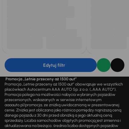
Edytuj filtr
Promocja „Letnie przeceny aż 1500 aut”
Promocja „Letnie przeceny aż 1500 aut” obowiązuje we wszystkich
placówkach Autocentrum AAA AUTO Sp. z o.o. („AAA AUTO”).
Promocja polega na możliwości nabycia wybranych pojazdów
przecenionych, wskazanych w serwisie internetowym
aaaauto.pl/promocja, ze zniżką uwidocznioną w prezentowanej
cenie. Zniżka jest obliczana jako różnica pomiędzy najniższą ceną
danego pojazdu z 30 dni przed obniżką a jego aktualną ceną
sprzedaży. Liczba samochodów objętych promocją jest zmienna i
aktualizowana na bieżąco; średnia liczba dostępnych pojazdów