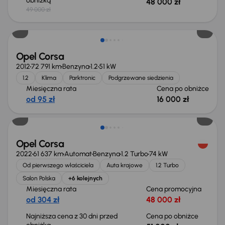
obniżką
48 000 zł
49 000 zł
Taniej o 500 zł
Opel Corsa
2012
72 791 km
Benzyna
1.2
51 kW
1.2
Klima
Parktronic
Podgrzewane siedzienia
Miesięczna rata
Cena po obniżce
od 95 zł
16 000 zł
Taniej o 1 000 zł
Opel Corsa
2022
61 637 km
Automat
Benzyna
1.2 Turbo
74 kW
Od pierwszego właściciela
Auta krajowe
1.2 Turbo
Salon Polska
+6 kolejnych
Miesięczna rata
Cena promocyjna
od 304 zł
48 000 zł
Najniższa cena z 30 dni przed
Cena po obniżce