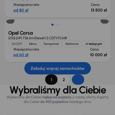
Miesięczna rata
Cena
od 80 zł
13 500 zł
Opel Corsa
2012
249 736 km
Diesel
1.3 CDTI
70 kW
1.3 CDTI
Klima
Tempomat
Parktronic
+1 kolejnych
Miesięczna rata
Cena
od 60 zł
10 000 zł
Załaduj więcej samochodów
1
2
Wybraliśmy dla Ciebie
Wybieramy dla Ciebie
najlepsze pojazdy
z naszej oferty. Kupimy
dla Ciebie
do 400 pojazdów
każdego dnia.