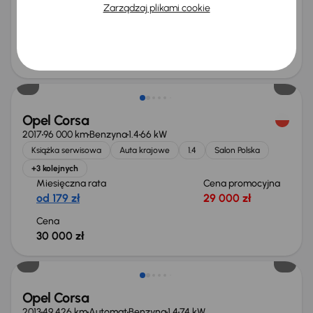
Zarządzaj plikami cookie
od 167 zł
27 000 zł
Najniższa cena z 30 dni przed
Cena po obniżce
obniżką
28 000 zł
29 000 zł
Opel Corsa
2017
96 000 km
Benzyna
1.4
66 kW
Książka serwisowa
Auta krajowe
1.4
Salon Polska
+3 kolejnych
Miesięczna rata
Cena promocyjna
od 179 zł
29 000 zł
Cena
30 000 zł
Taniej o 2 000 zł
Opel Corsa
2013
49 426 km
Automat
Benzyna
1.4
74 kW