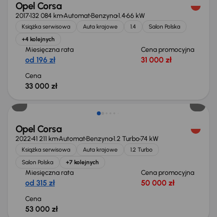
Opel Corsa
2017
132 084 km
Automat
Benzyna
1.4
66 kW
Książka serwisowa
Auta krajowe
1.4
Salon Polska
+4 kolejnych
Miesięczna rata
Cena promocyjna
od 196 zł
31 000 zł
Cena
33 000 zł
Możliwość odliczenia VAT
Opel Corsa
2022
41 211 km
Automat
Benzyna
1.2 Turbo
74 kW
Książka serwisowa
Auta krajowe
1.2 Turbo
Salon Polska
+7 kolejnych
Miesięczna rata
Cena promocyjna
od 315 zł
50 000 zł
Cena
53 000 zł
Taniej o 500 zł