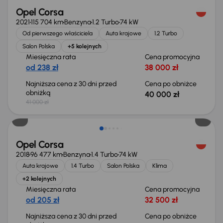
Opel Corsa
2021
115 704 km
Benzyna
1.2 Turbo
74 kW
Od pierwszego właściciela
Auta krajowe
1.2 Turbo
Salon Polska
+5 kolejnych
Miesięczna rata
Cena promocyjna
od 238 zł
38 000 zł
Najniższa cena z 30 dni przed
Cena po obniżce
obniżką
40 000 zł
41 000 zł
Taniej o 500 zł
Opel Corsa
2018
96 477 km
Benzyna
1.4 Turbo
74 kW
Auta krajowe
1.4 Turbo
Salon Polska
Klima
+2 kolejnych
Miesięczna rata
Cena promocyjna
od 205 zł
32 500 zł
Najniższa cena z 30 dni przed
Cena po obniżce