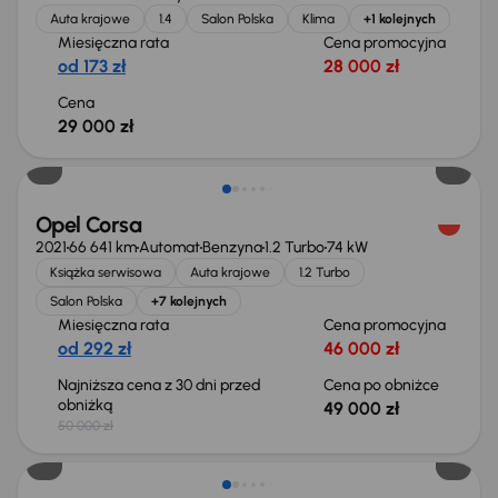
Auta krajowe
1.4
Salon Polska
Klima
+1 kolejnych
Miesięczna rata
Cena promocyjna
od 173 zł
28 000 zł
Cena
29 000 zł
Taniej o 1 000 zł
Opel Corsa
2021
66 641 km
Automat
Benzyna
1.2 Turbo
74 kW
Książka serwisowa
Auta krajowe
1.2 Turbo
Salon Polska
+7 kolejnych
Miesięczna rata
Cena promocyjna
od 292 zł
46 000 zł
Najniższa cena z 30 dni przed
Cena po obniżce
obniżką
49 000 zł
50 000 zł
Możliwość odliczenia VAT