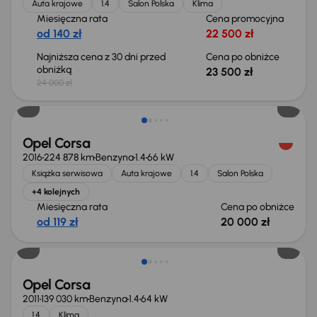
Auta krajowe
1.4
Salon Polska
Klima
Miesięczna rata
Cena promocyjna
od 140 zł
22 500 zł
Najniższa cena z 30 dni przed
Cena po obniżce
obniżką
23 500 zł
24 000 zł
Taniej o 1 000 zł
Opel Corsa
2016
224 878 km
Benzyna
1.4
66 kW
Książka serwisowa
Auta krajowe
1.4
Salon Polska
+4 kolejnych
Miesięczna rata
Cena po obniżce
od 119 zł
20 000 zł
Opel Corsa
2011
139 030 km
Benzyna
1.4
64 kW
1.4
Klima