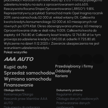
placówkach Autocentrum AAA Auto sp. z o.o. Promocja polega na
udzieleniu kredytu na auto z oprocentowaniem od 6,65%.
Rzeczywista Roczna Stopa Oprocentowania („RRSO“): 9,81%.
Reprezentatywny przykład: Samochód marki Opel Insignia rocznik
2019, cena samochodu 52 000 zł, wkład własny 0%. Całkowita
kwota kredytu konsumenckiego 52 000 zł, 60 miesięcznych rat
równych po 1079,43zł. Okres obowiązywania umowy: 60 miesięcy.
Oprocentowanie stałe w skali roku: 9,00%. Całkowita kwota do
zapłaty: 64 765,80 zł. Całkowity koszt kredytu: 12 765,80 zł (w tym
prowizja za udzielenie kredytu 1 040,00 zł, odsetki 11 725,80 zł).
Wyliczenie na dzień 11.12.2025 r. Zawarcie ubezpieczenia nie jest
warunkiem udzielenia kredytu.
Pokaż wszystko
Kupić auto
Przedsiębiorcy i firmy
Oddziały
Sprzedaż samochodów
Kariera
Wymiana samochodu
Finansowanie
Obsługa klienta
Dokumenty prawne
Reklamacje/Skarga
Regulamin strony
Rzecznik praw klientów AAA
Obsługa danych osobowych
AUTO
Przetwarzanie danych
Dokumenty do pobrania
osobowych