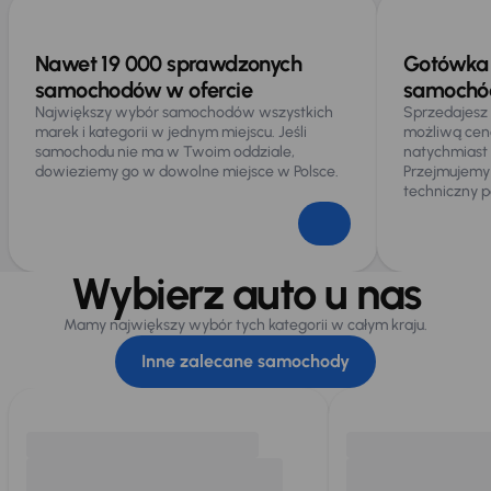
Nawet 19 000 sprawdzonych
Gotówka 
samochodów w ofercie
samochód
Największy wybór samochodów wszystkich
Sprzedajesz
marek i kategorii w jednym miejscu. Jeśli
możliwą cen
samochodu nie ma w Twoim oddziale,
natychmiast
dowieziemy go w dowolne miejsce w Polsce.
Przejmujemy
techniczny p
Wybierz auto u nas
Mamy największy wybór tych kategorii w całym kraju.
Inne zalecane samochody