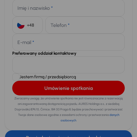
Imię i nazwisko
*
Telefon
*
+48
E-mail
*
Preferowany oddział kontaktowy
Jestem firmą / przedsiębiorcą
Umówienie spotkania
Zwracamy uwagę, że umówienie spotkania nie jest równoznaczne z rezerwacją
ani zagwarantowaną dostępnością pojazdu. AURES Holdings a.s., z siedzibą
Dopraváků 874/15, Čimice, 184 00 Praga 8, będzie przechowywać i przetwarzać
Twoje dane osobowe zgodnie z zasadami ochrony i przetwarzania
danych
osobowych
.