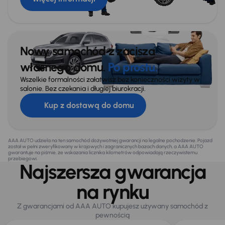
Nowy samochód z zacisza
własnego domu.
Po prostu.
Wszelkie formalności załatwisz bez konieczności wizyty w
salonie. Bez czekania i długiej biurokracji.
Kup z dostawą do domu
AAA AUTO udziela na ten samochód dożywotniej gwarancji na legalne pochodzenie. Pojazd
został w pełni zweryfikowany w krajowych i zagranicznych bazach danych, a AAA AUTO
gwarantuje na piśmie, że wskazania licznika kilometrów odpowiadają rzeczywistemu
przebiegowi.
Najszersza gwarancja
na rynku
Z gwarancjami od AAA AUTO kupujesz używany samochód z
pewnością