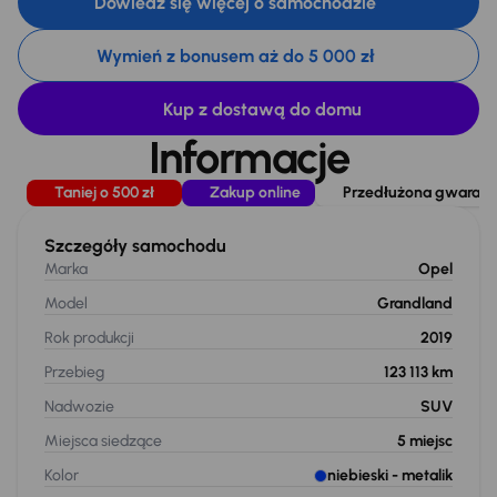
Dowiedz się więcej o samochodzie
Wymień z bonusem aż do 5 000 zł
Kup z dostawą do domu
Informacje
Taniej o 500 zł
Zakup online
Przedłużona gwarancj
Szczegóły samochodu
Marka
Opel
Model
Grandland
Rok produkcji
2019
Przebieg
123 113 km
Nadwozie
SUV
Miejsca siedzące
5
miejsc
Kolor
niebieski
- metalik