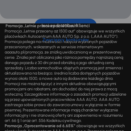
Inni zadowoleni klienci
Promocja „Letnie przeceny aż 1500 aut”
Promocja „Letnie przeceny aż 1500 aut” obowiązuje we wszystkich
placówkach Autocentrum AAA AUTO Sp. z o.o. („AAA AUTO”).
Zwycięzcy konkursów
Promocja polega na możliwości nabycia wybranych pojazdów
przecenionych, wskazanych w serwisie internetowym
aaaauto.pl/promocja, ze zniżką uwidocznioną w prezentowanej
cenie. Zniżka jest obliczana jako różnica pomiędzy najniższą ceną
danego pojazdu z 30 dni przed obniżką a jego aktualną ceną
sprzedaży. Liczba samochodów objętych promocją jest zmienna i
aktualizowana na bieżąco; średnia liczba dostępnych pojazdów
wynosi około 1500, a nowe auta są dodawane każdego dnia.
Promocji nie można łączyć z innymi aktualnie obowiązującymi
promocjami ani rabatami, ani dochodzić do niej prawa z mocą
wsteczną. Szczegółowe informacje o zasadach promocji udzielane
są przez upoważnionych pracowników AAA AUTO. AAA AUTO
zastrzega sobie prawo do zawarcia umowy wyłącznie w formie
pisemnej. Prezentowane informacje mają charakter wyłącznie
informacyjny i nie stanowią oferty ani zapewnienia w rozumieniu
art. 66 § 1 oraz art. 556 Kodeksu cywilnego.
Promocja „Oprocentowanie od 6,65%”
obowiązuje we wszystkich