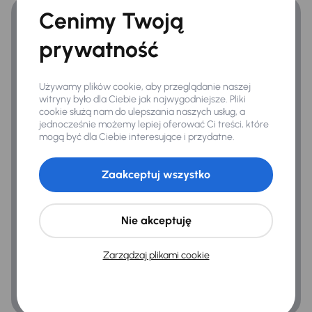
Cenimy Twoją
prywatność
Bezpieczeństwo
ABS
Używamy plików cookie, aby przeglądanie naszej
Airbag
witryny było dla Ciebie jak najwygodniejsze. Pliki
cookie służą nam do ulepszania naszych usług, a
Alarm
jednocześnie możemy lepiej oferować Ci treści, które
mogą być dla Ciebie interesujące i przydatne.
ASR
Asystent podjazdu
Zaakceptuj wszystko
Asystent zjazdu
ESP
Nie akceptuję
Kontrola tlaku v pneumatikách
Zarządzaj plikami cookie
System stabilizacji toru jazdy