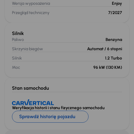
Wersja wyposażenia
Enjoy
Przegląd techniczny
7/2027
Silnik
Paliwo
Benzyna
Skrzynia biegów
Automat
/ 6 stopni
Silnik
1.2 Turbo
Moc
96 kW
(130 KM)
Stan samochodu
Weryfikacja historii i stanu fizycznego samochodu
Sprawdź historię pojazdu