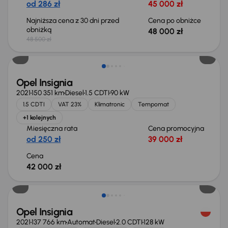
od 286 zł
45 000 zł
Najniższa cena z 30 dni przed
Cena po obniżce
obniżką
48 000 zł
48 500 zł
Możliwość odliczenia VAT
Opel Insignia
2021
150 351 km
Diesel
1.5 CDTI
90 kW
1.5 CDTI
VAT 23%
Klimatronic
Tempomat
+1 kolejnych
Miesięczna rata
Cena promocyjna
od 250 zł
39 000 zł
Cena
42 000 zł
Możliwość odliczenia VAT
Opel Insignia
2021
137 766 km
Automat
Diesel
2.0 CDTI
128 kW