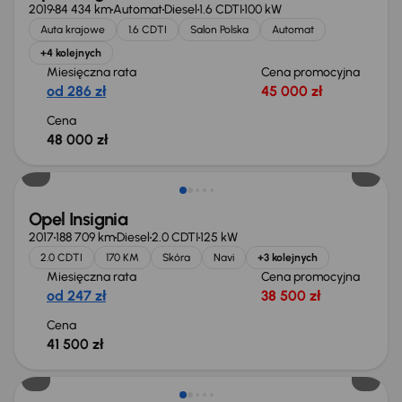
2019
84 434 km
Automat
Diesel
1.6 CDTI
100 kW
Auta krajowe
1.6 CDTI
Salon Polska
Automat
+4 kolejnych
Miesięczna rata
Cena promocyjna
od 286 zł
45 000 zł
Cena
48 000 zł
Opel Insignia
2017
188 709 km
Diesel
2.0 CDTI
125 kW
2.0 CDTI
170 KM
Skóra
Navi
+3 kolejnych
Miesięczna rata
Cena promocyjna
od 247 zł
38 500 zł
Cena
41 500 zł