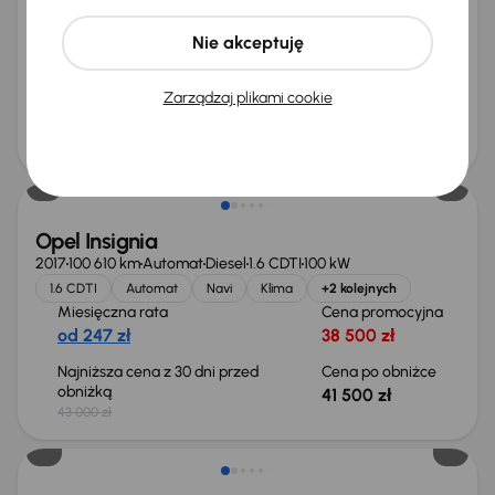
Od pierwszego właściciela
Auta krajowe
1.5 Turbo
Salon Polska
+9 kolejnych
Nie akceptuję
Miesięczna rata
Cena promocyjna
od 292 zł
46 000 zł
Zarządzaj plikami cookie
Cena
49 000 zł
Taniej o 1 500 zł
Opel Insignia
2017
100 610 km
Automat
Diesel
1.6 CDTI
100 kW
1.6 CDTI
Automat
Navi
Klima
+2 kolejnych
Miesięczna rata
Cena promocyjna
od 247 zł
38 500 zł
Najniższa cena z 30 dni przed
Cena po obniżce
obniżką
41 500 zł
43 000 zł