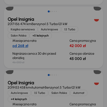
Taniej o 1 000 zł
Opel Insignia
2017
156 474 km
Benzyna
1.5 Turbo
121 kW
Książka serwisowa
Auta krajowe
1.5 Turbo
Salon Polska
+5 kolejnych
Miesięczna rata
Cena promocyjna
od 268 zł
42 000 zł
Najniższa cena z 30 dni przed
Cena po obniżce
obniżką
45 000 zł
46 000 zł
Taniej o 1 000 zł
Opel Insignia
2019
153 458 km
Automat
Benzyna
1.5 Turbo
121 kW
Auta krajowe
1.5 Turbo
Salon Polska
Automat
+4 kolejnych
Miesięczna rata
Cena promocyjna