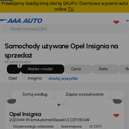
Opel
Insignia
Anuluj wszystko
Przebijemy każdą inną ofertę SKUPU. Darmowa wycena auta
online
TU
.
Samochody używane Opel Insignia na
sprzedaż
54 samochodów
2
Marka i model
Cena
Rata
R
Opel
Insignia
Anuluj wszystko
Możliwość odliczenia VAT
Sortuj według
Zapisz wyszukiwanie
Opel Insignia
2020
144 911 km
Automat
Diesel
1.5 CDTI
90 kW
Od pierwszego właściciela
Auta krajowe
1.5 CDTI