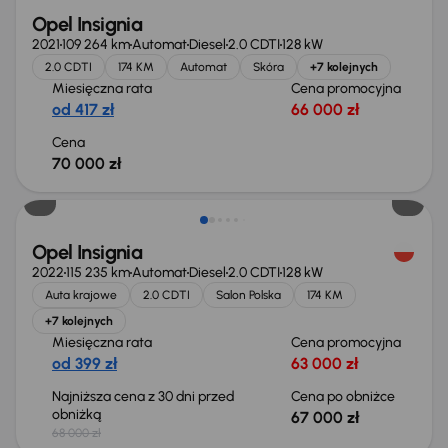
Opel Insignia
2021
109 264 km
Automat
Diesel
2.0 CDTI
128 kW
2.0 CDTI
174 KM
Automat
Skóra
+7 kolejnych
Miesięczna rata
Cena promocyjna
od 417 zł
66 000 zł
Cena
70 000 zł
Taniej o 1 000 zł
Opel Insignia
2022
115 235 km
Automat
Diesel
2.0 CDTI
128 kW
Auta krajowe
2.0 CDTI
Salon Polska
174 KM
+7 kolejnych
Miesięczna rata
Cena promocyjna
od 399 zł
63 000 zł
Najniższa cena z 30 dni przed
Cena po obniżce
obniżką
67 000 zł
68 000 zł