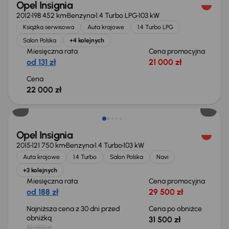
Opel Insignia
2012
198 452 km
Benzyna
1.4 Turbo LPG
103 kW
Książka serwisowa
Auta krajowe
1.4 Turbo LPG
Salon Polska
+4 kolejnych
Miesięczna rata
Cena promocyjna
od 131 zł
21 000 zł
Cena
22 000 zł
Taniej o 500 zł
Opel Insignia
2015
121 750 km
Benzyna
1.4 Turbo
103 kW
Auta krajowe
1.4 Turbo
Salon Polska
Navi
+3 kolejnych
Miesięczna rata
Cena promocyjna
od 188 zł
29 500 zł
Najniższa cena z 30 dni przed
Cena po obniżce
obniżką
31 500 zł
32 000 zł