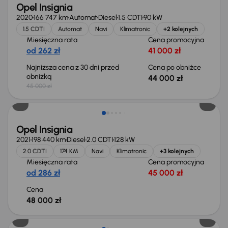
Opel Insignia
2020
166 747 km
Automat
Diesel
1.5 CDTI
90 kW
1.5 CDTI
Automat
Navi
Klimatronic
+2 kolejnych
Miesięczna rata
Cena promocyjna
od 262 zł
41 000 zł
Najniższa cena z 30 dni przed
Cena po obniżce
obniżką
44 000 zł
45 000 zł
Opel Insignia
2021
198 440 km
Diesel
2.0 CDTI
128 kW
2.0 CDTI
174 KM
Navi
Klimatronic
+3 kolejnych
Miesięczna rata
Cena promocyjna
od 286 zł
45 000 zł
Cena
48 000 zł