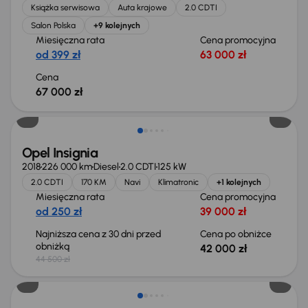
Książka serwisowa
Auta krajowe
2.0 CDTI
Salon Polska
+9 kolejnych
Miesięczna rata
Cena promocyjna
od 399 zł
63 000 zł
Cena
67 000 zł
Taniej o 2 500 zł
Opel Insignia
2018
226 000 km
Diesel
2.0 CDTI
125 kW
2.0 CDTI
170 KM
Navi
Klimatronic
+1 kolejnych
Miesięczna rata
Cena promocyjna
od 250 zł
39 000 zł
Najniższa cena z 30 dni przed
Cena po obniżce
obniżką
42 000 zł
44 500 zł
Taniej o 1 000 zł