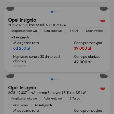
Taniej o 1 000 zł
Opel Insignia
2021
207 593 km
Diesel
1.5 CDTI
90 kW
Książka serwisowa
Auta krajowe
1.5 CDTI
Salon Polska
+5 kolejnych
Miesięczna rata
Cena promocyjna
od 250 zł
39 000 zł
Najniższa cena z 30 dni przed
Cena po obniżce
obniżką
42 000 zł
43 000 zł
Taniej o 500 zł
Opel Insignia
2018
149 307 km
Automat
Benzyna
1.5 Turbo
121 kW
Książka serwisowa
Auta krajowe
1.5 Turbo
Salon Polska
+6 kolejnych
Miesięczna rata
Cena promocyjna