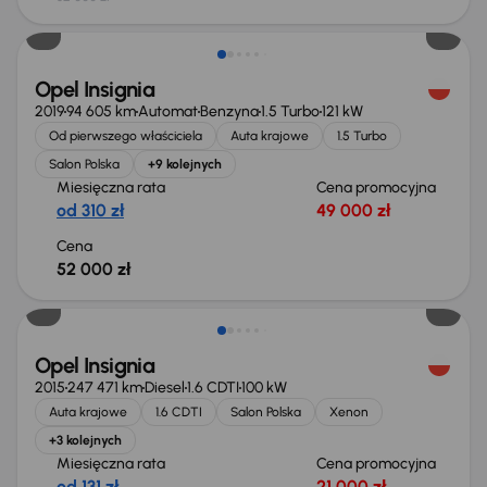
Możliwość odliczenia VAT
Opel Insignia
2019
94 605 km
Automat
Benzyna
1.5 Turbo
121 kW
Od pierwszego właściciela
Auta krajowe
1.5 Turbo
Salon Polska
+9 kolejnych
Miesięczna rata
Cena promocyjna
od 310 zł
49 000 zł
Cena
52 000 zł
Opel Insignia
2015
247 471 km
Diesel
1.6 CDTI
100 kW
Auta krajowe
1.6 CDTI
Salon Polska
Xenon
+3 kolejnych
Miesięczna rata
Cena promocyjna
od 131 zł
21 000 zł