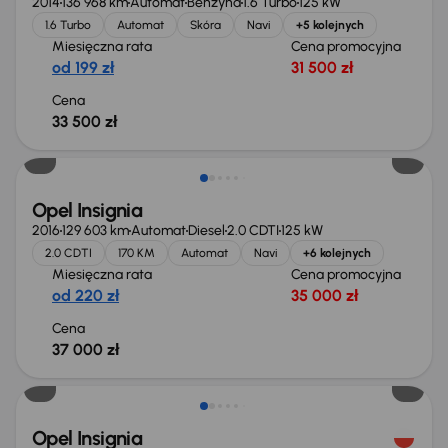
2014
136 968 km
Automat
Benzyna
1.6 Turbo
125 kW
1.6 Turbo
Automat
Skóra
Navi
+5 kolejnych
Miesięczna rata
Cena promocyjna
od 199 zł
31 500 zł
Cena
33 500 zł
Opel Insignia
2016
129 603 km
Automat
Diesel
2.0 CDTI
125 kW
2.0 CDTI
170 KM
Automat
Navi
+6 kolejnych
Miesięczna rata
Cena promocyjna
od 220 zł
35 000 zł
Cena
37 000 zł
Opel Insignia