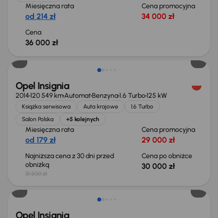
Miesięczna rata
Cena promocyjna
od 214 zł
34 000 zł
Cena
36 000 zł
Taniej o 1 500 zł
Opel Insignia
2014
120 549 km
Automat
Benzyna
1.6 Turbo
125 kW
Książka serwisowa
Auta krajowe
1.6 Turbo
Salon Polska
+5 kolejnych
Miesięczna rata
Cena promocyjna
od 179 zł
29 000 zł
Najniższa cena z 30 dni przed
Cena po obniżce
obniżką
30 000 zł
31 500 zł
Taniej o 500 zł
Opel Insignia