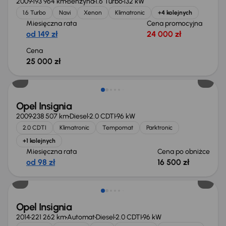
2009
193 964 km
Benzyna
1.6 Turbo
132 kW
1.6 Turbo
Navi
Xenon
Klimatronic
+4 kolejnych
Miesięczna rata
Cena promocyjna
od 149 zł
24 000 zł
Cena
25 000 zł
Taniej o 500 zł
Opel Insignia
2009
238 507 km
Diesel
2.0 CDTI
96 kW
2.0 CDTI
Klimatronic
Tempomat
Parktronic
+1 kolejnych
Miesięczna rata
Cena po obniżce
od 98 zł
16 500 zł
Opel Insignia
2014
221 262 km
Automat
Diesel
2.0 CDTI
96 kW