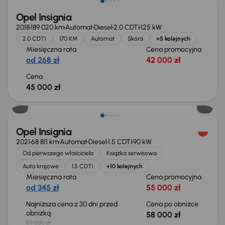
Opel Insignia
2018
189 020 km
Automat
Diesel
2.0 CDTI
125 kW
2.0 CDTI
170 KM
Automat
Skóra
+5 kolejnych
Miesięczna rata
Cena promocyjna
od 268 zł
42 000 zł
Cena
45 000 zł
Taniej o 1 000 zł
Opel Insignia
2021
68 811 km
Automat
Diesel
1.5 CDTI
90 kW
Od pierwszego właściciela
Książka serwisowa
Auta krajowe
1.5 CDTI
+10 kolejnych
Miesięczna rata
Cena promocyjna
od 345 zł
55 000 zł
Najniższa cena z 30 dni przed
Cena po obniżce
obniżką
58 000 zł
59 000 zł