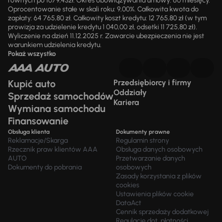
równych po 1079,43zł. Okres obowiązywania umowy: 60 miesięcy.
Oprocentowanie stałe w skali roku: 9,00%. Całkowita kwota do
zapłaty: 64 765,80 zł. Całkowity koszt kredytu: 12 765,80 zł (w tym
prowizja za udzielenie kredytu 1 040,00 zł, odsetki 11 725,80 zł).
Wyliczenie na dzień 11.12.2025 r. Zawarcie ubezpieczenia nie jest
warunkiem udzielenia kredytu.
Pokaż wszystko
Kupić auto
Przedsiębiorcy i firmy
Oddziały
Sprzedaż samochodów
Kariera
Wymiana samochodu
Finansowanie
Obsługa klienta
Dokumenty prawne
Reklamacje/Skarga
Regulamin strony
Rzecznik praw klientów AAA
Obsługa danych osobowych
AUTO
Przetwarzanie danych
Dokumenty do pobrania
osobowych
Zasady korzystania z plików
cookies
Ustawienia plików cookie
DataAct
Cennik sprzedaży dodatkowej
Regulacje dot. płatności