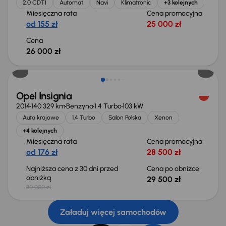
2.0 CDTI
Automat
Navi
Klimatronic
+3 kolejnych
Miesięczna rata
Cena promocyjna
od 155 zł
25 000 zł
Cena
26 000 zł
Taniej o 500 zł
Opel Insignia
2014
140 329 km
Benzyna
1.4 Turbo
103 kW
Auta krajowe
1.4 Turbo
Salon Polska
Xenon
+4 kolejnych
Miesięczna rata
Cena promocyjna
od 176 zł
28 500 zł
Najniższa cena z 30 dni przed
Cena po obniżce
obniżką
29 500 zł
30 000 zł
Załaduj więcej samochodów