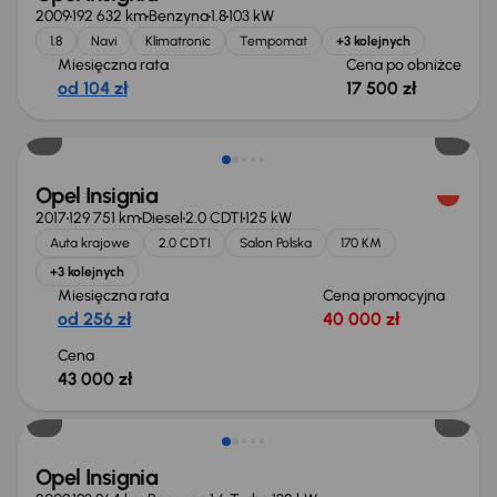
2009
192 632 km
Benzyna
1.8
103 kW
1.8
Navi
Klimatronic
Tempomat
+3 kolejnych
Miesięczna rata
Cena po obniżce
od 104 zł
17 500 zł
Opel Insignia
2017
129 751 km
Diesel
2.0 CDTI
125 kW
Auta krajowe
2.0 CDTI
Salon Polska
170 KM
+3 kolejnych
Miesięczna rata
Cena promocyjna
od 256 zł
40 000 zł
Cena
43 000 zł
Opel Insignia