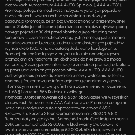
placówkach Autocentrum AAA AUTO Sp. z o.o. („AAA AUTO”).
Promocja polega na możliwości nabycia wybranych pojazdów
przecenionych, wskazanych w serwisie internetowym
aaaauto.pl/promocja, ze zniżką uwidocznioną w prezentowanej
cenie. Zniżka jest obliczana jako różnica pomiędzy najniższą ceną
danego pojazdu z 30 dni przed obniżką a jego aktualną ceną
sprzedaży. Liczba samochodów objętych promocją jest zmienna i
aktualizowana na bieżąco; średnia liczba dostępnych pojazdów
wynosi około 1500, a nowe auta są dodawane każdego dnia.
Promocji nie można łączyć z innymi aktualnie obowiązującymi
promocjami ani rabatami, ani dochodzić do niej prawa z mocą
wsteczną. Szczegółowe informacje o zasadach promocji udzielane
są przez upoważnionych pracowników AAA AUTO. AAA AUTO
zastrzega sobie prawo do zawarcia umowy wyłącznie w formie
pisemnej. Prezentowane informacje mają charakter wyłącznie
informacyjny i nie stanowią oferty ani zapewnienia w rozumieniu
art. 66 § 1 oraz art. 556 Kodeksu cywilnego.
Promocja „Oprocentowanie od 6,65%”
obowiązuje we wszystkich
placówkach Autocentrum AAA Auto sp. z o.o. Promocja polega na
udzieleniu kredytu na auto z oprocentowaniem od 6,65%.
Rzeczywista Roczna Stopa Oprocentowania („RRSO“): 9,81%.
Reprezentatywny przykład: Samochód marki Opel Insignia rocznik
2019, cena samochodu 52 000 zł, wkład własny 0%. Całkowita
kwota kredytu konsumenckiego 52 000 zł, 60 miesięcznych rat