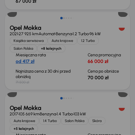
67 000 zł
Taniej o 1 500 zł
Opel Mokka
2021
27 925 km
Automat
Benzyna
1.2 Turbo
96 kW
Książka serwisowa
Auta krajowe
1.2 Turbo
Salon Polska
+8 kolejnych
Miesięczna rata
Cena promocyjna
od 417 zł
66 000 zł
Najniższa cena z 30 dni przed
Cena po obniżce
obniżką
70 000 zł
71 500 zł
Opel Mokka
2017
105 669 km
Benzyna
1.4 Turbo
103 kW
Auta krajowe
1.4 Turbo
Salon Polska
Skóra
+5 kolejnych