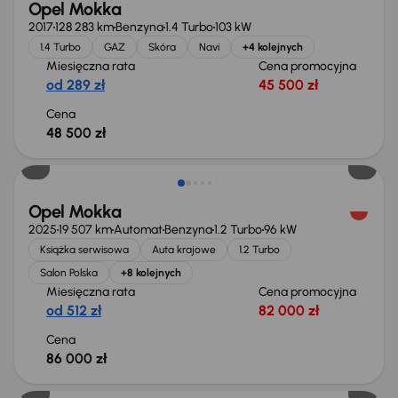
Opel Mokka
2017
128 283 km
Benzyna
1.4 Turbo
103 kW
1.4 Turbo
GAZ
Skóra
Navi
+4 kolejnych
Miesięczna rata
Cena promocyjna
od 289 zł
45 500 zł
Cena
48 500 zł
Od nowego taniej o 9 999 zł
Opel Mokka
2025
19 507 km
Automat
Benzyna
1.2 Turbo
96 kW
Książka serwisowa
Auta krajowe
1.2 Turbo
Salon Polska
+8 kolejnych
Miesięczna rata
Cena promocyjna
od 512 zł
82 000 zł
Cena
86 000 zł