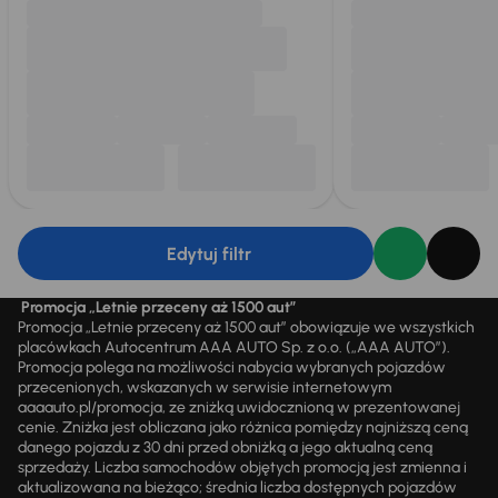
Edytuj filtr
Promocja „Letnie przeceny aż 1500 aut”
Promocja „Letnie przeceny aż 1500 aut” obowiązuje we wszystkich
placówkach Autocentrum AAA AUTO Sp. z o.o. („AAA AUTO”).
Promocja polega na możliwości nabycia wybranych pojazdów
przecenionych, wskazanych w serwisie internetowym
aaaauto.pl/promocja, ze zniżką uwidocznioną w prezentowanej
cenie. Zniżka jest obliczana jako różnica pomiędzy najniższą ceną
danego pojazdu z 30 dni przed obniżką a jego aktualną ceną
sprzedaży. Liczba samochodów objętych promocją jest zmienna i
aktualizowana na bieżąco; średnia liczba dostępnych pojazdów