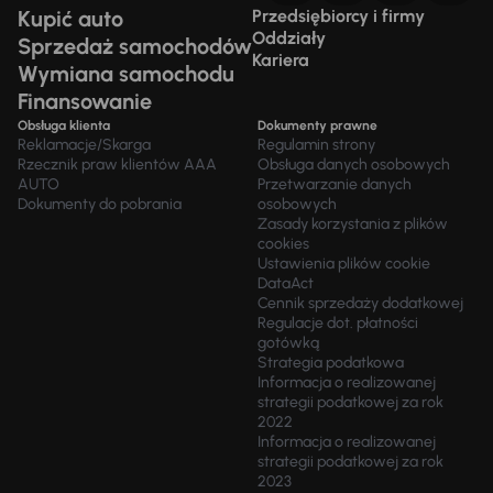
Kupić auto
Przedsiębiorcy i firmy
Oddziały
Sprzedaż samochodów
Kariera
Wymiana samochodu
Finansowanie
Obsługa klienta
Dokumenty prawne
Reklamacje/Skarga
Regulamin strony
Rzecznik praw klientów AAA
Obsługa danych osobowych
AUTO
Przetwarzanie danych
Dokumenty do pobrania
osobowych
Zasady korzystania z plików
cookies
Ustawienia plików cookie
DataAct
Cennik sprzedaży dodatkowej
Regulacje dot. płatności
gotówką
Strategia podatkowa
Informacja o realizowanej
strategii podatkowej za rok
2022
Informacja o realizowanej
strategii podatkowej za rok
2023