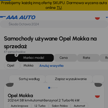
Opel
Mokka
Anuluj wszystko
Przebijemy każdą inną ofertę SKUPU. Darmowa wycena auta
online
TU
.
Samochody używane Opel Mokka na
sprzedaż
47 samochodów
2
Marka i model
Cena
Rata
R
Opel
Mokka
Anuluj wszystko
Taniej o 2 000 zł
Sortuj według
Zapisz wyszukiwanie
Opel Mokka
2021
64 581 km
Automat
Benzyna
1.2 Turbo
96 kW
Auta krajowe
1.2 Turbo
Salon Polska
Automat