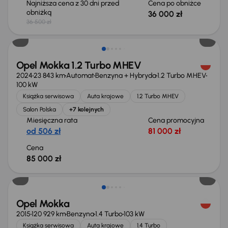
Najniższa cena z 30 dni przed
Cena po obniżce
obniżką
36 000 zł
36 500 zł
Świeżo skupione
Opel Mokka 1.2 Turbo MHEV
2024
23 843 km
Automat
Benzyna + Hybryda
1.2 Turbo MHEV
100 kW
Książka serwisowa
Auta krajowe
1.2 Turbo MHEV
Salon Polska
+7 kolejnych
Miesięczna rata
Cena promocyjna
od 506 zł
81 000 zł
Cena
85 000 zł
Taniej o 700 zł
Opel Mokka
2015
120 929 km
Benzyna
1.4 Turbo
103 kW
Książka serwisowa
Auta krajowe
1.4 Turbo