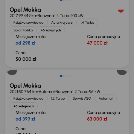
Opel Mokka
2017
99 449 km
Benzyna
1.4 Turbo
103 kW
Książka serwisowa
Auta krajowe
1.4 Turbo
Salon Polska
+5 kolejnych
Miesięczna rata
Cena promocyjna
od 298 zł
47 000 zł
Cena
50 000 zł
Opel Mokka
2021
50 764 km
Automat
Benzyna
1.2 Turbo
96 kW
Książka serwisowa
1.2 Turbo
Serwis ASO
Automat
+6 kolejnych
Miesięczna rata
Cena promocyjna
od 399 zł
63 000 zł
Cena