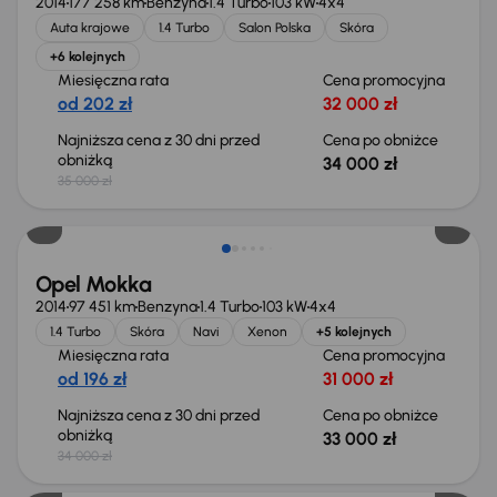
2014
177 258 km
Benzyna
1.4 Turbo
103 kW
4x4
Auta krajowe
1.4 Turbo
Salon Polska
Skóra
+6 kolejnych
Miesięczna rata
Cena promocyjna
od 202 zł
32 000 zł
Najniższa cena z 30 dni przed
Cena po obniżce
obniżką
34 000 zł
35 000 zł
Taniej o 1 000 zł
Opel Mokka
2014
97 451 km
Benzyna
1.4 Turbo
103 kW
4x4
1.4 Turbo
Skóra
Navi
Xenon
+5 kolejnych
Miesięczna rata
Cena promocyjna
od 196 zł
31 000 zł
Najniższa cena z 30 dni przed
Cena po obniżce
obniżką
33 000 zł
34 000 zł
Od nowego taniej o 19 999 zł