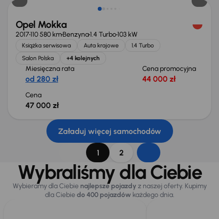
Opel Mokka
2017
110 580 km
Benzyna
1.4 Turbo
103 kW
Książka serwisowa
Auta krajowe
1.4 Turbo
Salon Polska
+4 kolejnych
Miesięczna rata
Cena promocyjna
od 280 zł
44 000 zł
Cena
47 000 zł
Załaduj więcej samochodów
1
2
Wybraliśmy dla Ciebie
Wybieramy dla Ciebie
najlepsze pojazdy
z naszej oferty. Kupimy
dla Ciebie
do 400 pojazdów
każdego dnia.