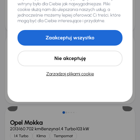
od 274 zł
43 000 zł
witryny było dla Ciebie jak najwygodniejsze. Pliki
cookie służą nam do ulepszania naszych usług, a
Najniższa cena z 30 dni przed
Cena po obniżce
jednocześnie możemy lepiej oferować Ci treści, które
obniżką
46 000 zł
mogą być dla Ciebie interesujące i przydatne.
48 000 zł
Zaakceptuj wszystko
Opel Mokka
2014
130 670 km
Benzyna
1.4 Turbo
103 kW
Nie akceptuję
1.4 Turbo
Klima
Tempomat
Parktronic
Miesięczna rata
Cena promocyjna
Zarządzaj plikami cookie
od 211 zł
33 500 zł
Cena
35 500 zł
Opel Mokka
2013
160 702 km
Benzyna
1.4 Turbo
103 kW
1.4 Turbo
Klima
Tempomat