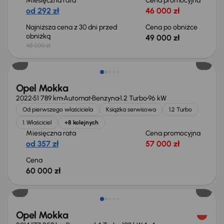
Miesięczna rata
Cena promocyjna
od 292 zł
46 000 zł
Najniższa cena z 30 dni przed
Cena po obniżce
obniżką
49 000 zł
48 000 zł
Opel Mokka
2022
51 789 km
Automat
Benzyna
1.2 Turbo
96 kW
Od pierwszego właściciela
Książka serwisowa
1.2 Turbo
1. Właściciel
+8 kolejnych
Miesięczna rata
Cena promocyjna
od 357 zł
57 000 zł
Cena
60 000 zł
Taniej o 1 000 zł
Opel Mokka