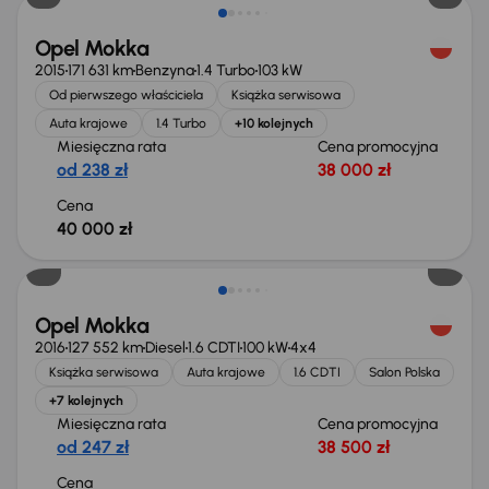
Opel Mokka
2015
171 631 km
Benzyna
1.4 Turbo
103 kW
Od pierwszego właściciela
Książka serwisowa
Auta krajowe
1.4 Turbo
+10 kolejnych
Miesięczna rata
Cena promocyjna
od 238 zł
38 000 zł
Cena
40 000 zł
Opel Mokka
2016
127 552 km
Diesel
1.6 CDTI
100 kW
4x4
Książka serwisowa
Auta krajowe
1.6 CDTI
Salon Polska
+7 kolejnych
Miesięczna rata
Cena promocyjna
od 247 zł
38 500 zł
Cena