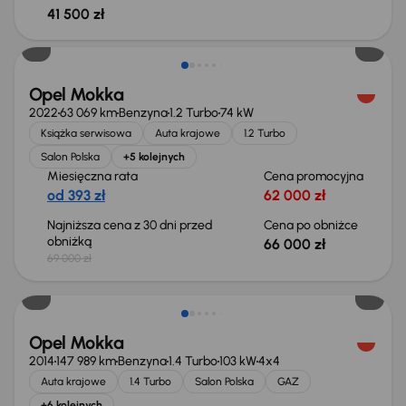
41 500 zł
Taniej o 3 000 zł
Opel Mokka
2022
63 069 km
Benzyna
1.2 Turbo
74 kW
Książka serwisowa
Auta krajowe
1.2 Turbo
Salon Polska
+5 kolejnych
Miesięczna rata
Cena promocyjna
od 393 zł
62 000 zł
Najniższa cena z 30 dni przed
Cena po obniżce
obniżką
66 000 zł
69 000 zł
Opel Mokka
2014
147 989 km
Benzyna
1.4 Turbo
103 kW
4x4
Auta krajowe
1.4 Turbo
Salon Polska
GAZ
+6 kolejnych