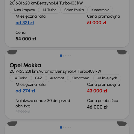
2016
81 620 km
Benzyna
1.4 Turbo
103 kW
Auta krajowe
1.4 Turbo
Salon Polska
Klimatronic
Miesięczna rata
Cena promocyjna
od 321 zł
51 000 zł
Cena
54 000 zł
Taniej o 1 000 zł
Opel Mokka
2017
165 231 km
Automat
Benzyna
1.4 Turbo
103 kW
1.4 Turbo
GAZ
Automat
Klimatronic
+3 kolejnych
Miesięczna rata
Cena promocyjna
od 274 zł
43 000 zł
Najniższa cena z 30 dni przed
Cena po obniżce
obniżką
46 000 zł
47 000 zł