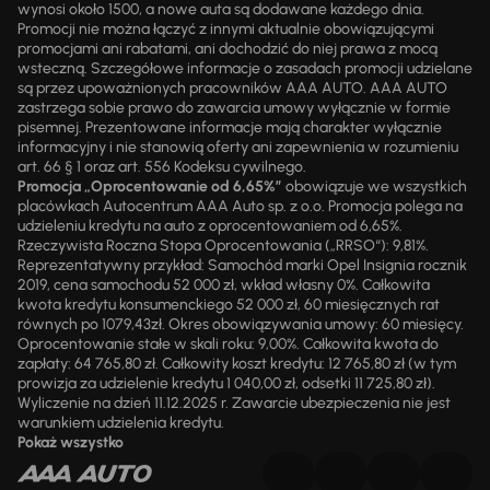
wynosi około 1500, a nowe auta są dodawane każdego dnia.
Promocji nie można łączyć z innymi aktualnie obowiązującymi
promocjami ani rabatami, ani dochodzić do niej prawa z mocą
wsteczną. Szczegółowe informacje o zasadach promocji udzielane
są przez upoważnionych pracowników AAA AUTO. AAA AUTO
zastrzega sobie prawo do zawarcia umowy wyłącznie w formie
pisemnej. Prezentowane informacje mają charakter wyłącznie
informacyjny i nie stanowią oferty ani zapewnienia w rozumieniu
art. 66 § 1 oraz art. 556 Kodeksu cywilnego.
Promocja „Oprocentowanie od 6,65%”
obowiązuje we wszystkich
placówkach Autocentrum AAA Auto sp. z o.o. Promocja polega na
udzieleniu kredytu na auto z oprocentowaniem od 6,65%.
Rzeczywista Roczna Stopa Oprocentowania („RRSO“): 9,81%.
Reprezentatywny przykład: Samochód marki Opel Insignia rocznik
2019, cena samochodu 52 000 zł, wkład własny 0%. Całkowita
kwota kredytu konsumenckiego 52 000 zł, 60 miesięcznych rat
równych po 1079,43zł. Okres obowiązywania umowy: 60 miesięcy.
Oprocentowanie stałe w skali roku: 9,00%. Całkowita kwota do
zapłaty: 64 765,80 zł. Całkowity koszt kredytu: 12 765,80 zł (w tym
prowizja za udzielenie kredytu 1 040,00 zł, odsetki 11 725,80 zł).
Wyliczenie na dzień 11.12.2025 r. Zawarcie ubezpieczenia nie jest
warunkiem udzielenia kredytu.
Pokaż wszystko