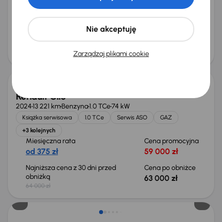
+6 kolejnych
Miesięczna rata
Cena promocyjna
od 381 zł
60 000 zł
Nie akceptuję
Cena
64 000 zł
Zarządzaj plikami cookie
Taniej o 1 000 zł
Renault Clio
2024
13 221 km
Benzyna
1.0 TCe
74 kW
Książka serwisowa
1.0 TCe
Serwis ASO
GAZ
+3 kolejnych
Miesięczna rata
Cena promocyjna
od 375 zł
59 000 zł
Najniższa cena z 30 dni przed
Cena po obniżce
obniżką
63 000 zł
64 000 zł
Taniej o 2 000 zł