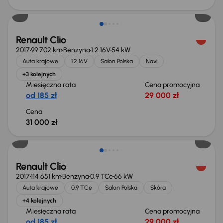
Extra zniżka 2 050 zł
Renault Clio
2017
99 702 km
Benzyna
1.2 16V
54 kW
Auta krajowe
1.2 16V
Salon Polska
Navi
+3 kolejnych
Miesięczna rata
Cena promocyjna
od 185 zł
29 000 zł
Cena
31 000 zł
Renault Clio
2017
114 651 km
Benzyna
0.9 TCe
66 kW
Auta krajowe
0.9 TCe
Salon Polska
Skóra
+4 kolejnych
Miesięczna rata
Cena promocyjna
od 185 zł
29 000 zł