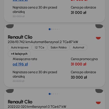
Najniższa cena z 30 dni przed
Cena po obniżce
obniżką
31 000 zł
30 000 zł
Taniej o 500 zł
Renault Clio
2016
93 742 km
Automat
Benzyna
1.2 TCe
87 kW
Auta krajowe
1.2 TCe
Salon Polska
Automat
+4 kolejnych
Miesięczna rata
Cena promocyjna
od 196 zł
31 000 zł
Najniższa cena z 30 dni przed
Cena po obniżce
obniżką
33 000 zł
33 500 zł
Renault Clio
2022
22 020 km
Benzyna
1.0 TCe
67 kW