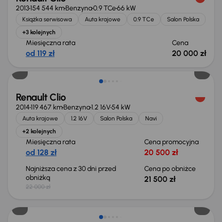
2013
154 544 km
Benzyna
0.9 TCe
66 kW
Książka serwisowa
Auta krajowe
0.9 TCe
Salon Polska
+3 kolejnych
Miesięczna rata
Cena
od 119 zł
20 000 zł
Taniej o 500 zł
Renault Clio
2014
119 467 km
Benzyna
1.2 16V
54 kW
Auta krajowe
1.2 16V
Salon Polska
Navi
+2 kolejnych
Miesięczna rata
Cena promocyjna
od 128 zł
20 500 zł
Najniższa cena z 30 dni przed
Cena po obniżce
obniżką
21 500 zł
22 000 zł
Taniej o 500 zł