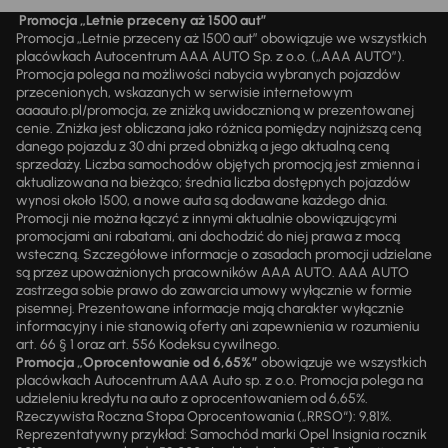
Promocja „Letnie przeceny aż 1500 aut”
Promocja „Letnie przeceny aż 1500 aut” obowiązuje we wszystkich
placówkach Autocentrum AAA AUTO Sp. z o.o. („AAA AUTO”).
Promocja polega na możliwości nabycia wybranych pojazdów
przecenionych, wskazanych w serwisie internetowym
aaaauto.pl/promocja, ze zniżką uwidocznioną w prezentowanej
cenie. Zniżka jest obliczana jako różnica pomiędzy najniższą ceną
danego pojazdu z 30 dni przed obniżką a jego aktualną ceną
sprzedaży. Liczba samochodów objętych promocją jest zmienna i
aktualizowana na bieżąco; średnia liczba dostępnych pojazdów
wynosi około 1500, a nowe auta są dodawane każdego dnia.
Promocji nie można łączyć z innymi aktualnie obowiązującymi
promocjami ani rabatami, ani dochodzić do niej prawa z mocą
wsteczną. Szczegółowe informacje o zasadach promocji udzielane
są przez upoważnionych pracowników AAA AUTO. AAA AUTO
zastrzega sobie prawo do zawarcia umowy wyłącznie w formie
pisemnej. Prezentowane informacje mają charakter wyłącznie
informacyjny i nie stanowią oferty ani zapewnienia w rozumieniu
art. 66 § 1 oraz art. 556 Kodeksu cywilnego.
Promocja „Oprocentowanie od 6,65%”
obowiązuje we wszystkich
placówkach Autocentrum AAA Auto sp. z o.o. Promocja polega na
udzieleniu kredytu na auto z oprocentowaniem od 6,65%.
Rzeczywista Roczna Stopa Oprocentowania („RRSO“): 9,81%.
Reprezentatywny przykład: Samochód marki Opel Insignia rocznik