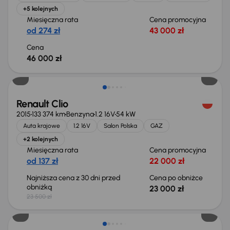
+5 kolejnych
Miesięczna rata
Cena promocyjna
od 274 zł
43 000 zł
Cena
46 000 zł
Taniej o 500 zł
Renault Clio
2015
133 374 km
Benzyna
1.2 16V
54 kW
Auta krajowe
1.2 16V
Salon Polska
GAZ
+2 kolejnych
Miesięczna rata
Cena promocyjna
od 137 zł
22 000 zł
Najniższa cena z 30 dni przed
Cena po obniżce
obniżką
23 000 zł
23 500 zł
Możliwość odliczenia VAT