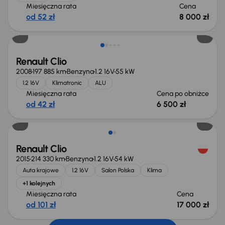
Miesięczna rata
Cena
od 52 zł
8 000 zł
Taniej o 500 zł
Renault Clio
2008
197 885 km
Benzyna
1.2 16V
55 kW
1.2 16V
Klimatronic
ALU
Miesięczna rata
Cena po obniżce
od 42 zł
6 500 zł
Renault Clio
2015
214 330 km
Benzyna
1.2 16V
54 kW
Auta krajowe
1.2 16V
Salon Polska
Klima
+1 kolejnych
Miesięczna rata
Cena
od 101 zł
17 000 zł