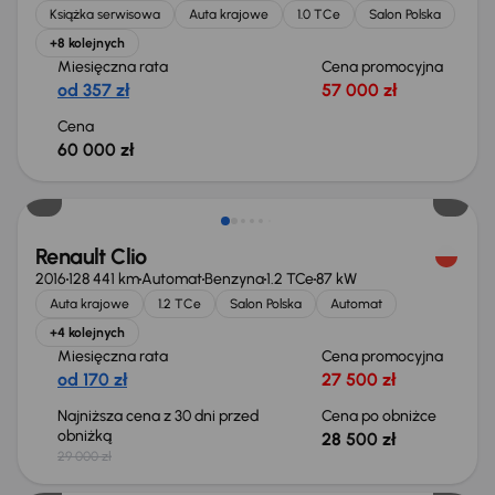
Książka serwisowa
Auta krajowe
1.0 TCe
Salon Polska
+8 kolejnych
Miesięczna rata
Cena promocyjna
od 357 zł
57 000 zł
Cena
60 000 zł
Taniej o 500 zł
Renault Clio
2016
128 441 km
Automat
Benzyna
1.2 TCe
87 kW
Auta krajowe
1.2 TCe
Salon Polska
Automat
+4 kolejnych
Miesięczna rata
Cena promocyjna
od 170 zł
27 500 zł
Najniższa cena z 30 dni przed
Cena po obniżce
obniżką
28 500 zł
29 000 zł
Taniej o 1 000 zł