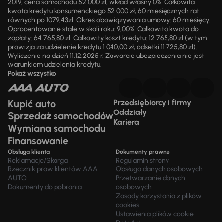
2019, cena samochodu 52 000 zł, wkład własny 0%. Całkowita
kwota kredytu konsumenckiego 52 000 zł, 60 miesięcznych rat
równych po 1079,43zł. Okres obowiązywania umowy: 60 miesięcy.
Oprocentowanie stałe w skali roku: 9,00%. Całkowita kwota do
zapłaty: 64 765,80 zł. Całkowity koszt kredytu: 12 765,80 zł (w tym
prowizja za udzielenie kredytu 1 040,00 zł, odsetki 11 725,80 zł).
Wyliczenie na dzień 11.12.2025 r. Zawarcie ubezpieczenia nie jest
warunkiem udzielenia kredytu.
Pokaż wszystko
Kupić auto
Przedsiębiorcy i firmy
Oddziały
Sprzedaż samochodów
Kariera
Wymiana samochodu
Finansowanie
Obsługa klienta
Dokumenty prawne
Reklamacje/Skarga
Regulamin strony
Rzecznik praw klientów AAA
Obsługa danych osobowych
AUTO
Przetwarzanie danych
Dokumenty do pobrania
osobowych
Zasady korzystania z plików
cookies
Ustawienia plików cookie