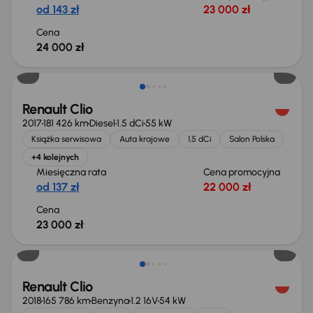
od 143 zł
23 000 zł
Cena
24 000 zł
Renault Clio
2017
181 426 km
Diesel
1.5 dCi
55 kW
Książka serwisowa
Auta krajowe
1.5 dCi
Salon Polska
+4 kolejnych
Miesięczna rata
Cena promocyjna
od 137 zł
22 000 zł
Cena
23 000 zł
Renault Clio
2018
165 786 km
Benzyna
1.2 16V
54 kW