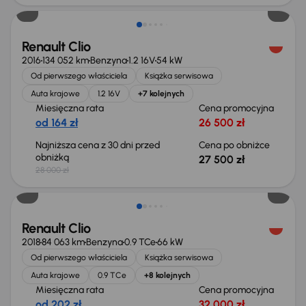
Renault Clio
2016
134 052 km
Benzyna
1.2 16V
54 kW
Od pierwszego właściciela
Książka serwisowa
Auta krajowe
1.2 16V
+7 kolejnych
Miesięczna rata
Cena promocyjna
od 164 zł
26 500 zł
Najniższa cena z 30 dni przed
Cena po obniżce
obniżką
27 500 zł
28 000 zł
Renault Clio
2018
84 063 km
Benzyna
0.9 TCe
66 kW
Od pierwszego właściciela
Książka serwisowa
Auta krajowe
0.9 TCe
+8 kolejnych
Miesięczna rata
Cena promocyjna
od 202 zł
32 000 zł