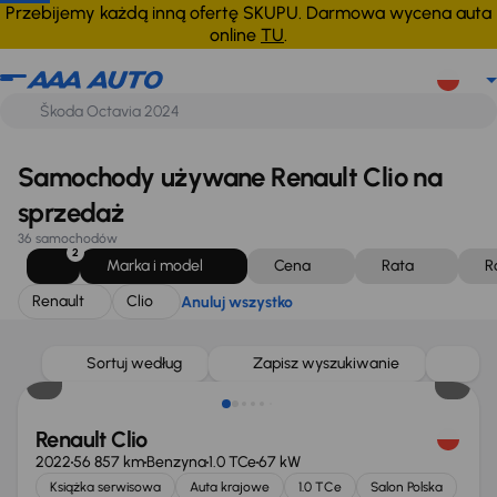
Renault
Clio
Anuluj wszystko
Przebijemy każdą inną ofertę SKUPU. Darmowa wycena auta
online
TU
.
Samochody używane Renault Clio na
sprzedaż
36 samochodów
2
Marka i model
Cena
Rata
R
Renault
Clio
Anuluj wszystko
Sortuj według
Zapisz wyszukiwanie
Renault Clio
2022
56 857 km
Benzyna
1.0 TCe
67 kW
Książka serwisowa
Auta krajowe
1.0 TCe
Salon Polska