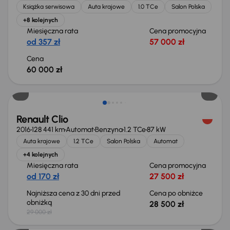
Książka serwisowa
Auta krajowe
1.0 TCe
Salon Polska
+8 kolejnych
Miesięczna rata
Cena promocyjna
od 357 zł
57 000 zł
Cena
60 000 zł
Taniej o 500 zł
Renault Clio
2016
128 441 km
Automat
Benzyna
1.2 TCe
87 kW
Auta krajowe
1.2 TCe
Salon Polska
Automat
+4 kolejnych
Miesięczna rata
Cena promocyjna
od 170 zł
27 500 zł
Najniższa cena z 30 dni przed
Cena po obniżce
obniżką
28 500 zł
29 000 zł
Taniej o 1 000 zł