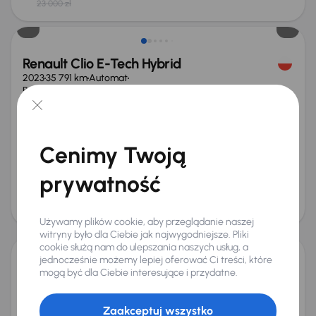
23 000 zł
Możliwość odliczenia VAT
Renault Clio E-Tech Hybrid
2023
35 791 km
Automat
Benzyna Full-Hybrid EV (FHEV) (Full-Hybrid)
E-Tech Hybrid
103 kW
Od pierwszego właściciela
Książka serwisowa
Auta krajowe
E-Tech Hybrid
+11 kolejnych
Cenimy Twoją
Miesięczna rata
Cena promocyjna
od 446 zł
71 000 zł
prywatność
Cena
75 000 zł
Od nowego taniej o 33 999 zł
Używamy plików cookie, aby przeglądanie naszej
witryny było dla Ciebie jak najwygodniejsze. Pliki
cookie służą nam do ulepszania naszych usług, a
jednocześnie możemy lepiej oferować Ci treści, które
Renault Clio
mogą być dla Ciebie interesujące i przydatne.
2023
38 624 km
Benzyna
1.0 TCe
67 kW
Książka serwisowa
Auta krajowe
1.0 TCe
Salon Polska
Zaakceptuj wszystko