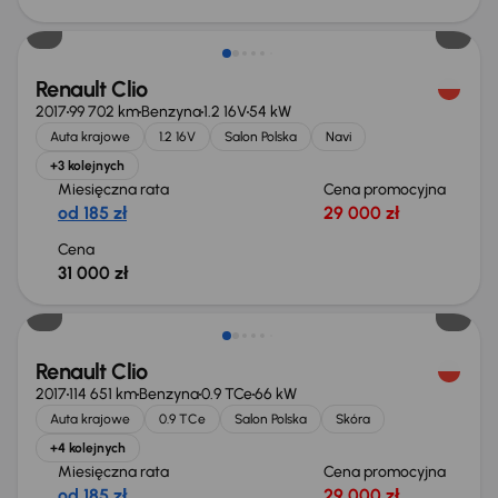
Extra zniżka 2 050 zł
Renault Clio
2017
99 702 km
Benzyna
1.2 16V
54 kW
Auta krajowe
1.2 16V
Salon Polska
Navi
+3 kolejnych
Miesięczna rata
Cena promocyjna
od 185 zł
29 000 zł
Cena
31 000 zł
Renault Clio
2017
114 651 km
Benzyna
0.9 TCe
66 kW
Auta krajowe
0.9 TCe
Salon Polska
Skóra
+4 kolejnych
Miesięczna rata
Cena promocyjna
od 185 zł
29 000 zł