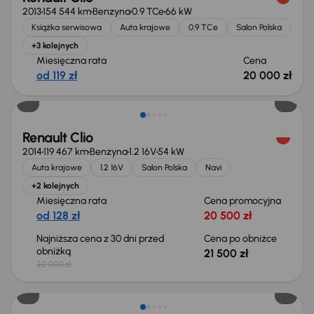
2013
154 544 km
Benzyna
0.9 TCe
66 kW
Książka serwisowa
Auta krajowe
0.9 TCe
Salon Polska
+3 kolejnych
Miesięczna rata
Cena
od 119 zł
20 000 zł
Taniej o 500 zł
Renault Clio
2014
119 467 km
Benzyna
1.2 16V
54 kW
Auta krajowe
1.2 16V
Salon Polska
Navi
+2 kolejnych
Miesięczna rata
Cena promocyjna
od 128 zł
20 500 zł
Najniższa cena z 30 dni przed
Cena po obniżce
obniżką
21 500 zł
22 000 zł
Taniej o 500 zł