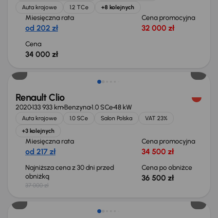
Auta krajowe
1.2 TCe
+8 kolejnych
Miesięczna rata
Cena promocyjna
od 202 zł
32 000 zł
Cena
34 000 zł
Taniej o 500 zł
Renault Clio
2020
133 933 km
Benzyna
1.0 SCe
48 kW
Auta krajowe
1.0 SCe
Salon Polska
VAT 23%
+3 kolejnych
Miesięczna rata
Cena promocyjna
od 217 zł
34 500 zł
Najniższa cena z 30 dni przed
Cena po obniżce
obniżką
36 500 zł
37 000 zł
Od nowego taniej o 20 000 zł