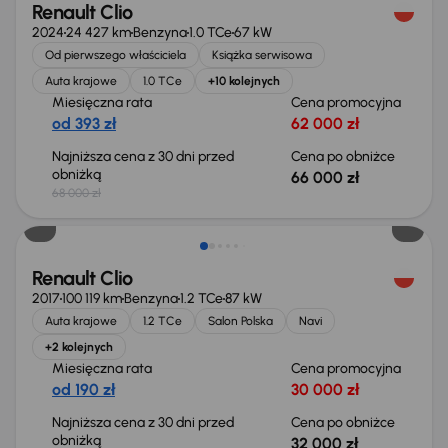
Renault Clio
2024
24 427 km
Benzyna
1.0 TCe
67 kW
Od pierwszego właściciela
Książka serwisowa
Auta krajowe
1.0 TCe
+10 kolejnych
Miesięczna rata
Cena promocyjna
od 393 zł
62 000 zł
Najniższa cena z 30 dni przed
Cena po obniżce
obniżką
66 000 zł
68 000 zł
Taniej o 1 000 zł
Renault Clio
2017
100 119 km
Benzyna
1.2 TCe
87 kW
Auta krajowe
1.2 TCe
Salon Polska
Navi
+2 kolejnych
Miesięczna rata
Cena promocyjna
od 190 zł
30 000 zł
Najniższa cena z 30 dni przed
Cena po obniżce
obniżką
32 000 zł