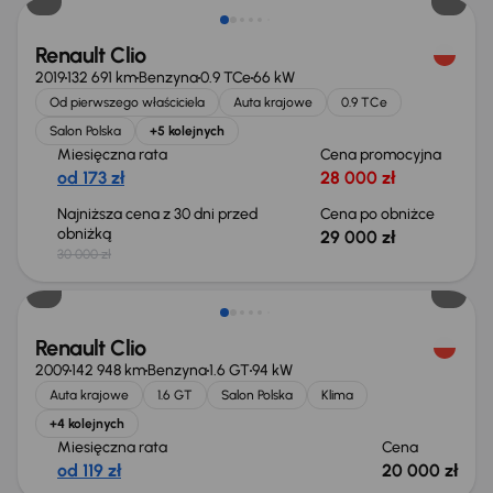
Renault Clio
2019
132 691 km
Benzyna
0.9 TCe
66 kW
Od pierwszego właściciela
Auta krajowe
0.9 TCe
Salon Polska
+5 kolejnych
Miesięczna rata
Cena promocyjna
od 173 zł
28 000 zł
Najniższa cena z 30 dni przed
Cena po obniżce
obniżką
29 000 zł
30 000 zł
Renault Clio
2009
142 948 km
Benzyna
1.6 GT
94 kW
Auta krajowe
1.6 GT
Salon Polska
Klima
+4 kolejnych
Miesięczna rata
Cena
od 119 zł
20 000 zł
Taniej o 500 zł