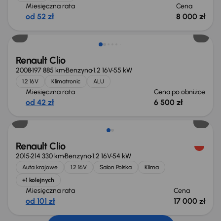
Miesięczna rata
Cena
od 52 zł
8 000 zł
Taniej o 500 zł
Renault Clio
2008
197 885 km
Benzyna
1.2 16V
55 kW
1.2 16V
Klimatronic
ALU
Miesięczna rata
Cena po obniżce
od 42 zł
6 500 zł
Renault Clio
2015
214 330 km
Benzyna
1.2 16V
54 kW
Auta krajowe
1.2 16V
Salon Polska
Klima
+1 kolejnych
Miesięczna rata
Cena
od 101 zł
17 000 zł