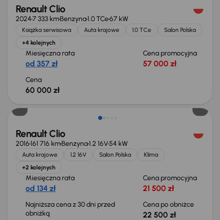
Renault Clio
2024
7 333 km
Benzyna
1.0 TCe
67 kW
Książka serwisowa
Auta krajowe
1.0 TCe
Salon Polska
+4 kolejnych
Miesięczna rata
Cena promocyjna
od 357 zł
57 000 zł
Cena
60 000 zł
Taniej o 500 zł
Renault Clio
2016
161 716 km
Benzyna
1.2 16V
54 kW
Auta krajowe
1.2 16V
Salon Polska
Klima
+2 kolejnych
Miesięczna rata
Cena promocyjna
od 134 zł
21 500 zł
Najniższa cena z 30 dni przed
Cena po obniżce
obniżką
22 500 zł