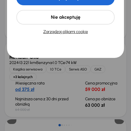
+6 kolejnych
Miesięczna rata
Cena promocyjna
od 381 zł
60 000 zł
Nie akceptuję
Cena
64 000 zł
Zarządzaj plikami cookie
Taniej o 1 000 zł
Renault Clio
2024
13 221 km
Benzyna
1.0 TCe
74 kW
Książka serwisowa
1.0 TCe
Serwis ASO
GAZ
+3 kolejnych
Miesięczna rata
Cena promocyjna
od 375 zł
59 000 zł
Najniższa cena z 30 dni przed
Cena po obniżce
obniżką
63 000 zł
64 000 zł
Taniej o 2 000 zł