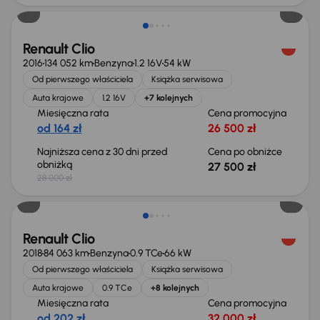
Renault Clio
2016
134 052 km
Benzyna
1.2 16V
54 kW
Od pierwszego właściciela
Książka serwisowa
Auta krajowe
1.2 16V
+7 kolejnych
Miesięczna rata
Cena promocyjna
od 164 zł
26 500 zł
Najniższa cena z 30 dni przed
Cena po obniżce
obniżką
27 500 zł
28 000 zł
Renault Clio
2018
84 063 km
Benzyna
0.9 TCe
66 kW
Od pierwszego właściciela
Książka serwisowa
Auta krajowe
0.9 TCe
+8 kolejnych
Miesięczna rata
Cena promocyjna
od 202 zł
32 000 zł