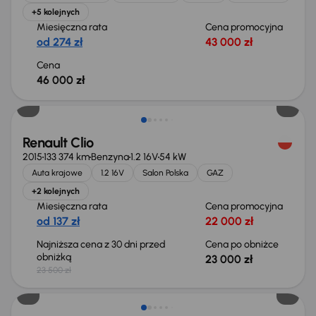
+5 kolejnych
Miesięczna rata
Cena promocyjna
od 274 zł
43 000 zł
Cena
46 000 zł
Taniej o 500 zł
Renault Clio
2015
133 374 km
Benzyna
1.2 16V
54 kW
Auta krajowe
1.2 16V
Salon Polska
GAZ
+2 kolejnych
Miesięczna rata
Cena promocyjna
od 137 zł
22 000 zł
Najniższa cena z 30 dni przed
Cena po obniżce
obniżką
23 000 zł
23 500 zł
Możliwość odliczenia VAT