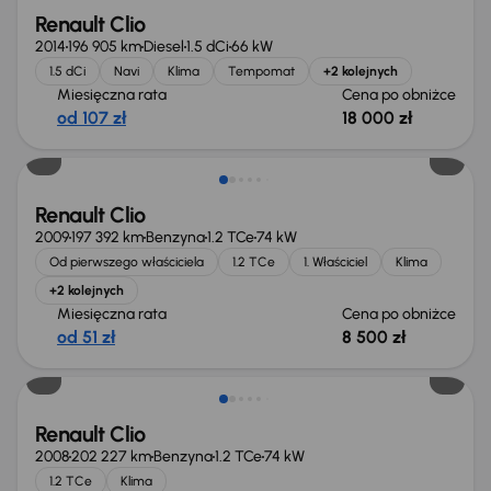
Renault Clio
2014
196 905 km
Diesel
1.5 dCi
66 kW
1.5 dCi
Navi
Klima
Tempomat
+2 kolejnych
Miesięczna rata
Cena po obniżce
od 107 zł
18 000 zł
Taniej o 500 zł
Renault Clio
2009
197 392 km
Benzyna
1.2 TCe
74 kW
Od pierwszego właściciela
1.2 TCe
1. Właściciel
Klima
+2 kolejnych
Miesięczna rata
Cena po obniżce
od 51 zł
8 500 zł
Renault Clio
2008
202 227 km
Benzyna
1.2 TCe
74 kW
1.2 TCe
Klima