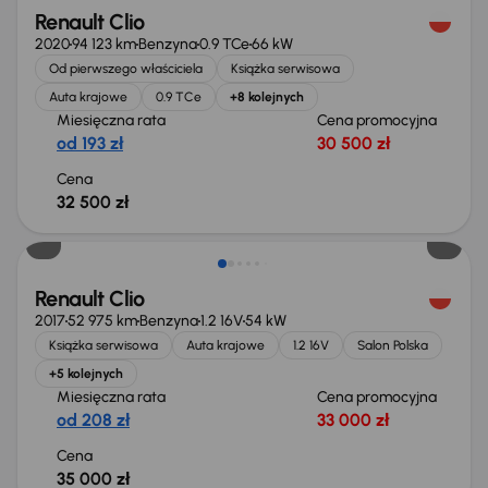
Renault Clio
2020
94 123 km
Benzyna
0.9 TCe
66 kW
Od pierwszego właściciela
Książka serwisowa
Auta krajowe
0.9 TCe
+8 kolejnych
Miesięczna rata
Cena promocyjna
od 193 zł
30 500 zł
Cena
32 500 zł
Świeżo skupione
Renault Clio
2017
52 975 km
Benzyna
1.2 16V
54 kW
Książka serwisowa
Auta krajowe
1.2 16V
Salon Polska
+5 kolejnych
Miesięczna rata
Cena promocyjna
od 208 zł
33 000 zł
Cena
35 000 zł