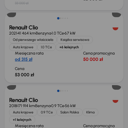
33 000 zł
Renault Clio
2021
41 464 km
Benzyna
1.0 TCe
67 kW
Od pierwszego właściciela
Książka serwisowa
Auta krajowe
1.0 TCe
+6 kolejnych
Miesięczna rata
Cena promocyjna
od 315 zł
50 000 zł
Cena
53 000 zł
Renault Clio
2018
171 914 km
Benzyna
0.9 TCe
56 kW
Auta krajowe
0.9 TCe
Salon Polska
Klima
+1 kolejnych
Miesięczna rata
Cena promocyjna