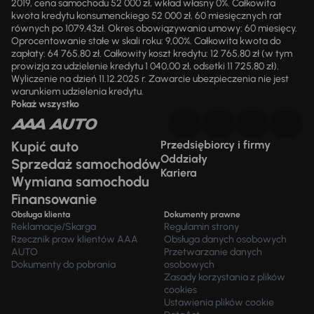
2019, cena samochodu 52 000 zł, wkład własny 0%. Całkowita
kwota kredytu konsumenckiego 52 000 zł, 60 miesięcznych rat
równych po 1079,43zł. Okres obowiązywania umowy: 60 miesięcy.
Oprocentowanie stałe w skali roku: 9,00%. Całkowita kwota do
zapłaty: 64 765,80 zł. Całkowity koszt kredytu: 12 765,80 zł (w tym
prowizja za udzielenie kredytu 1 040,00 zł, odsetki 11 725,80 zł).
Wyliczenie na dzień 11.12.2025 r. Zawarcie ubezpieczenia nie jest
warunkiem udzielenia kredytu.
Pokaż wszystko
Kupić auto
Przedsiębiorcy i firmy
Oddziały
Sprzedaż samochodów
Kariera
Wymiana samochodu
Finansowanie
Obsługa klienta
Dokumenty prawne
Reklamacje/Skarga
Regulamin strony
Rzecznik praw klientów AAA
Obsługa danych osobowych
AUTO
Przetwarzanie danych
Dokumenty do pobrania
osobowych
Zasady korzystania z plików
cookies
Ustawienia plików cookie