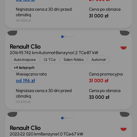
Najniższa cena z 30 dni przed
Cena po obniżce
obniżką
31 000 zł
30 000 zł
Taniej o 500 zł
Renault Clio
2016
93 742 km
Automat
Benzyna
1.2 TCe
87 kW
Auta krajowe
1.2 TCe
Salon Polska
Automat
+4 kolejnych
Miesięczna rata
Cena promocyjna
od 196 zł
31 000 zł
Najniższa cena z 30 dni przed
Cena po obniżce
obniżką
33 000 zł
33 500 zł
Renault Clio
2022
22 020 km
Benzyna
1.0 TCe
67 kW