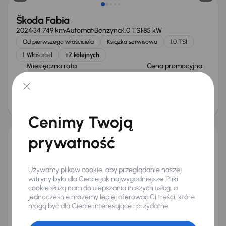
Škoda Fabia
2024
34 749 km
Automat
Benzyna
1.0 TSI
85 kW
Od pierwszego właściciela
Książka serwisowa
1.0 TSI
1. Właściciel
+7 kolejnych
Miesięczna rata
Cena promocyjna
od 464 zł
74 000 zł
Cena
78 000 zł
Taniej o 1 000 zł
Cenimy Twoją
prywatność
Škoda Fabia
2023
33 426 km
Automat
Benzyna
1.0 TSI
81 kW
Używamy plików cookie, aby przeglądanie naszej
Auta krajowe
1.0 TSI
Salon Polska
Automat
witryny było dla Ciebie jak najwygodniejsze. Pliki
+4 kolejnych
cookie służą nam do ulepszania naszych usług, a
Miesięczna rata
Cena promocyjna
jednocześnie możemy lepiej oferować Ci treści, które
od 405 zł
64 000 zł
mogą być dla Ciebie interesujące i przydatne.
Najniższa cena z 30 dni przed
Cena po obniżce