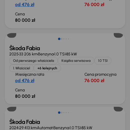
od 476 zł
76 000 zł
Cena
80 000 zł
Możliwość odliczenia VAT
Škoda Fabia
2025
33 206 km
Benzyna
1.0 TSI
85 kW
Od pierwszego właściciela
Książka serwisowa
1.0 TSI
1. Właściciel
+6 kolejnych
Miesięczna rata
Cena promocyjna
od 476 zł
76 000 zł
Cena
80 000 zł
Od nowego taniej o 10 800 zł
Škoda Fabia
2024
29 413 km
Automat
Benzyna
1.0 TSI
85 kW