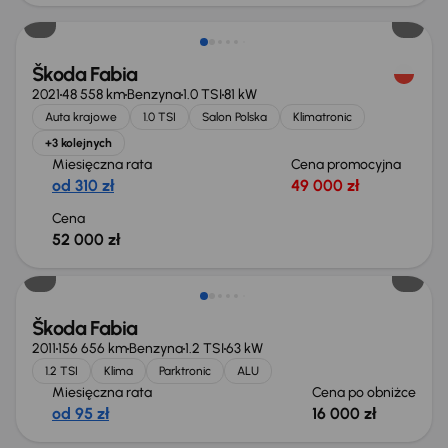
Škoda Fabia
2021
48 558 km
Benzyna
1.0 TSI
81 kW
Auta krajowe
1.0 TSI
Salon Polska
Klimatronic
+3 kolejnych
Miesięczna rata
Cena promocyjna
od 310 zł
49 000 zł
Cena
52 000 zł
Taniej o 1 000 zł
Škoda Fabia
2011
156 656 km
Benzyna
1.2 TSI
63 kW
1.2 TSI
Klima
Parktronic
ALU
Miesięczna rata
Cena po obniżce
od 95 zł
16 000 zł
Taniej o 1 000 zł