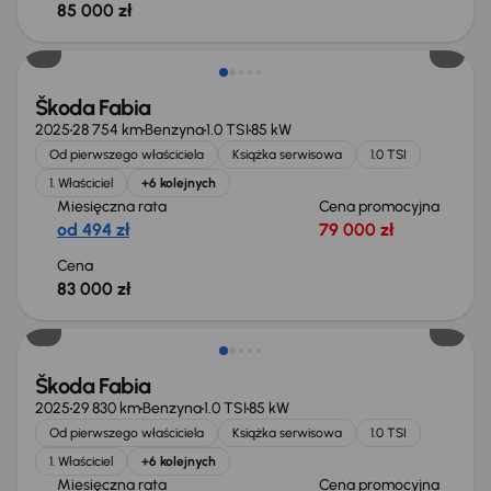
85 000 zł
Świeżo skupione
Škoda Fabia
2025
28 754 km
Benzyna
1.0 TSI
85 kW
Od pierwszego właściciela
Książka serwisowa
1.0 TSI
1. Właściciel
+6 kolejnych
Miesięczna rata
Cena promocyjna
od 494 zł
79 000 zł
Cena
83 000 zł
Od nowego taniej o 13 600 zł
Škoda Fabia
2025
29 830 km
Benzyna
1.0 TSI
85 kW
Od pierwszego właściciela
Książka serwisowa
1.0 TSI
1. Właściciel
+6 kolejnych
Miesięczna rata
Cena promocyjna