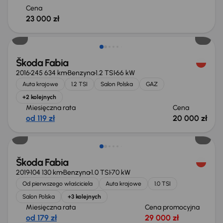
Cena
23 000 zł
Škoda Fabia
2016
245 634 km
Benzyna
1.2 TSI
66 kW
Auta krajowe
1.2 TSI
Salon Polska
GAZ
+2 kolejnych
Miesięczna rata
Cena
od 119 zł
20 000 zł
Škoda Fabia
2019
104 130 km
Benzyna
1.0 TSI
70 kW
Od pierwszego właściciela
Auta krajowe
1.0 TSI
Salon Polska
+3 kolejnych
Miesięczna rata
Cena promocyjna
od 179 zł
29 000 zł