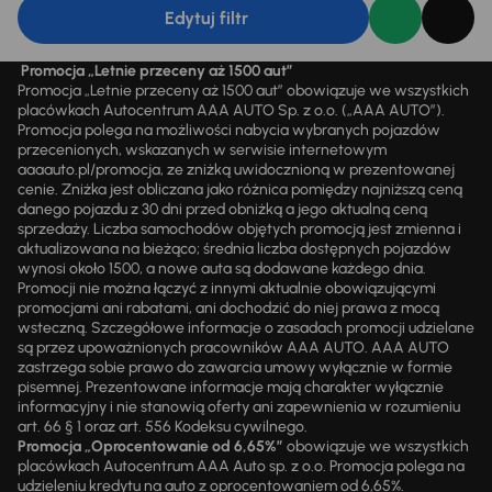
Edytuj filtr
Promocja „Letnie przeceny aż 1500 aut”
Promocja „Letnie przeceny aż 1500 aut” obowiązuje we wszystkich
placówkach Autocentrum AAA AUTO Sp. z o.o. („AAA AUTO”).
Promocja polega na możliwości nabycia wybranych pojazdów
przecenionych, wskazanych w serwisie internetowym
aaaauto.pl/promocja, ze zniżką uwidocznioną w prezentowanej
cenie. Zniżka jest obliczana jako różnica pomiędzy najniższą ceną
danego pojazdu z 30 dni przed obniżką a jego aktualną ceną
sprzedaży. Liczba samochodów objętych promocją jest zmienna i
aktualizowana na bieżąco; średnia liczba dostępnych pojazdów
wynosi około 1500, a nowe auta są dodawane każdego dnia.
Promocji nie można łączyć z innymi aktualnie obowiązującymi
promocjami ani rabatami, ani dochodzić do niej prawa z mocą
wsteczną. Szczegółowe informacje o zasadach promocji udzielane
są przez upoważnionych pracowników AAA AUTO. AAA AUTO
zastrzega sobie prawo do zawarcia umowy wyłącznie w formie
pisemnej. Prezentowane informacje mają charakter wyłącznie
informacyjny i nie stanowią oferty ani zapewnienia w rozumieniu
art. 66 § 1 oraz art. 556 Kodeksu cywilnego.
Promocja „Oprocentowanie od 6,65%”
obowiązuje we wszystkich
placówkach Autocentrum AAA Auto sp. z o.o. Promocja polega na
udzieleniu kredytu na auto z oprocentowaniem od 6,65%.