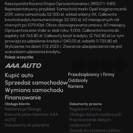
Rzeczywista Roczna Stopa Oprocentowania („RRSO“): 9,81%.
Reprezentatywny przykład: Samochód marki Opel Insignia rocznik
2019, cena samochodu 52 000 zł, wkład własny 0%. Całkowita
kwota kredytu konsumenckiego 52 000 zł, 60 miesięcznych rat
równych po 1079,43zł. Okres obowiązywania umowy: 60 miesięcy.
Oprocentowanie stałe w skali roku: 9,00%. Całkowita kwota do
zapłaty: 64 765,80 zł. Całkowity koszt kredytu: 12 765,80 zł (w tym
prowizja za udzielenie kredytu 1 040,00 zł, odsetki 11 725,80 zł).
Wyliczenie na dzień 11.12.2025 r. Zawarcie ubezpieczenia nie jest
warunkiem udzielenia kredytu.
Pokaż wszystko
Kupić auto
Przedsiębiorcy i firmy
Oddziały
Sprzedaż samochodów
Kariera
Wymiana samochodu
Finansowanie
Obsługa klienta
Dokumenty prawne
Reklamacje/Skarga
Regulamin strony
Rzecznik praw klientów AAA
Obsługa danych osobowych
AUTO
Przetwarzanie danych
Dokumenty do pobrania
osobowych
Zasady korzystania z plików