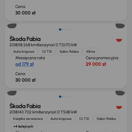
Cena
30 000 zł
Škoda Fabia
2018
118 268 km
Benzyna
1.0 TSI
70 kW
Auta krajowe
1.0 TSI
Salon Polska
Klima
Miesięczna rata
Cena promocyjna
od 179 zł
29 000 zł
Cena
30 000 zł
Škoda Fabia
2018
143 702 km
Benzyna
1.0 TSI
81 kW
Książka serwisowa
Auta krajowe
1.0 TSI
Salon Polska
+4 kolejnych