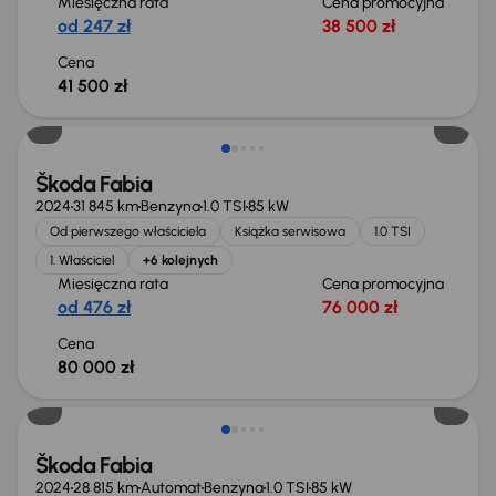
Miesięczna rata
Cena promocyjna
od 247 zł
38 500 zł
Cena
41 500 zł
Możliwość odliczenia VAT
Škoda Fabia
2024
31 845 km
Benzyna
1.0 TSI
85 kW
Od pierwszego właściciela
Książka serwisowa
1.0 TSI
1. Właściciel
+6 kolejnych
Miesięczna rata
Cena promocyjna
od 476 zł
76 000 zł
Cena
80 000 zł
Od nowego taniej o 13 800 zł
Škoda Fabia
2024
28 815 km
Automat
Benzyna
1.0 TSI
85 kW