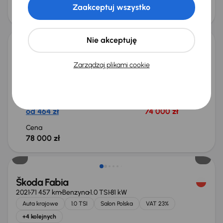
obniżką
68 000 zł
Zaakceptuj wszystko
69 000 zł
Od nowego taniej o 15 800 zł
Nie akceptuję
Škoda Fabia
Zarządzaj plikami cookie
2024
37 327 km
Automat
Benzyna
1.0 TSI
85 kW
Od pierwszego właściciela
Książka serwisowa
1.0 TSI
1. Właściciel
+7 kolejnych
Miesięczna rata
Cena promocyjna
od 464 zł
74 000 zł
Cena
78 000 zł
Możliwość odliczenia VAT
Škoda Fabia
2021
71 457 km
Benzyna
1.0 TSI
81 kW
Auta krajowe
1.0 TSI
Salon Polska
VAT 23%
+4 kolejnych