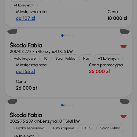
+1 kolejnych
Miesięczna rata
Cena
od 107 zł
18 000 zł
Škoda Fabia
2017
118 273 km
Benzyna
1.0
55 kW
Auta krajowe
1.0
Salon Polska
Navi
+3 kolejnych
Miesięczna rata
Cena promocyjna
od 155 zł
25 000 zł
Cena
26 000 zł
Możliwość odliczenia VAT
Škoda Fabia
2022
75 289 km
Benzyna
1.0 TSI
81 kW
Książka serwisowa
Auta krajowe
1.0 TSI
Salon Polska
+6 kolejnych