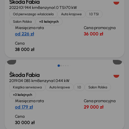
Škoda Fabia
2022
101 944 km
Benzyna
1.0 TSI
70 kW
Od pierwszego właściciela
Auta krajowe
1.0 TSI
Salon Polska
+5 kolejnych
Miesięczna rata
Cena promocyjna
od 226 zł
36 000 zł
Cena
38 000 zł
Škoda Fabia
2019
134 085 km
Benzyna
1.0
44 kW
Książka serwisowa
Auta krajowe
1.0
Salon Polska
+3 kolejnych
Miesięczna rata
Cena promocyjna
od 179 zł
29 000 zł
Cena
30 000 zł