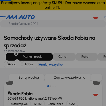
Škoda
Fabia
Anuluj wszystko
Przebijemy każdą inną ofertę SKUPU. Darmowa wycena auta
online
TU
.
Samochody używane Škoda Fabia na
sprzedaż
67 samochodów
2
Marka i model
Cena
Rata
R
Škoda
Fabia
Anuluj wszystko
Sortuj według
Zapisz wyszukiwanie
Škoda Fabia
2016
94 950 km
Benzyna
1.2 TSI
66 kW
Auta krajowe
1.2 TSI
Salon Polska
GAZ