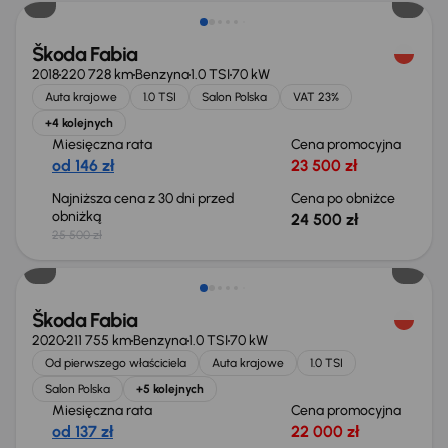
Škoda Fabia
2018
220 728 km
Benzyna
1.0 TSI
70 kW
Auta krajowe
1.0 TSI
Salon Polska
VAT 23%
+4 kolejnych
Miesięczna rata
Cena promocyjna
od 146 zł
23 500 zł
Najniższa cena z 30 dni przed
Cena po obniżce
obniżką
24 500 zł
25 500 zł
Możliwość odliczenia VAT
Škoda Fabia
2020
211 755 km
Benzyna
1.0 TSI
70 kW
Od pierwszego właściciela
Auta krajowe
1.0 TSI
Salon Polska
+5 kolejnych
Miesięczna rata
Cena promocyjna
od 137 zł
22 000 zł