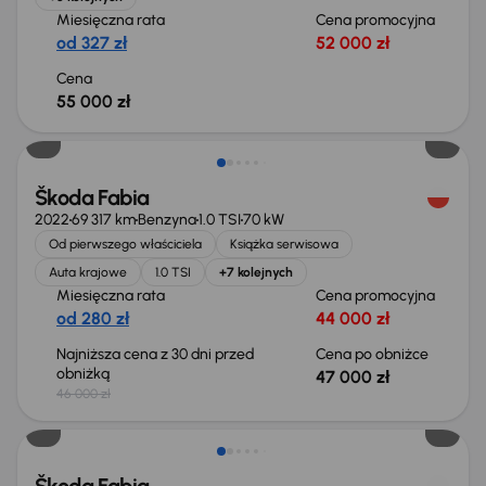
Miesięczna rata
Cena promocyjna
od 327 zł
52 000 zł
Cena
55 000 zł
Możliwość odliczenia VAT
Škoda Fabia
2022
69 317 km
Benzyna
1.0 TSI
70 kW
Od pierwszego właściciela
Książka serwisowa
Auta krajowe
1.0 TSI
+7 kolejnych
Miesięczna rata
Cena promocyjna
od 280 zł
44 000 zł
Najniższa cena z 30 dni przed
Cena po obniżce
obniżką
47 000 zł
46 000 zł
Taniej o 500 zł