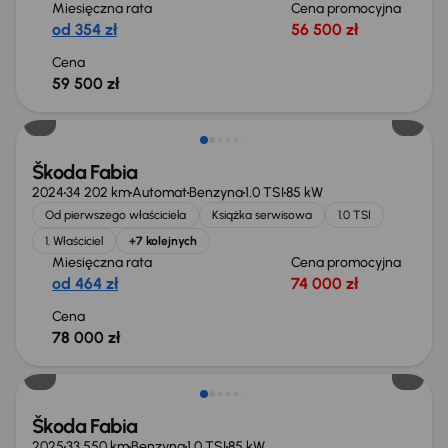
Miesięczna rata
Cena promocyjna
od 354 zł
56 500 zł
Cena
59 500 zł
Od nowego taniej o 15 800 zł
Škoda Fabia
2024
34 202 km
Automat
Benzyna
1.0 TSI
85 kW
Od pierwszego właściciela
Książka serwisowa
1.0 TSI
1. Właściciel
+7 kolejnych
Miesięczna rata
Cena promocyjna
od 464 zł
74 000 zł
Cena
78 000 zł
Świeżo skupione
Škoda Fabia
2025
33 550 km
Benzyna
1.0 TSI
85 kW