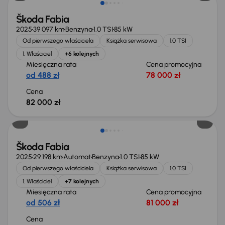
Škoda Fabia
2025
39 097 km
Benzyna
1.0 TSI
85 kW
Od pierwszego właściciela
Książka serwisowa
1.0 TSI
1. Właściciel
+6 kolejnych
Miesięczna rata
Cena promocyjna
od 488 zł
78 000 zł
Cena
82 000 zł
Od nowego taniej o 10 800 zł
Škoda Fabia
2025
29 198 km
Automat
Benzyna
1.0 TSI
85 kW
Od pierwszego właściciela
Książka serwisowa
1.0 TSI
1. Właściciel
+7 kolejnych
Miesięczna rata
Cena promocyjna
od 506 zł
81 000 zł
Cena