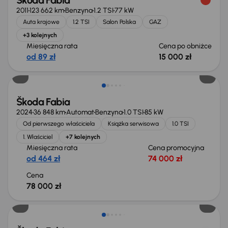
Škoda Fabia
2011
123 662 km
Benzyna
1.2 TSI
77 kW
Auta krajowe
1.2 TSI
Salon Polska
GAZ
+3 kolejnych
Miesięczna rata
Cena po obniżce
od 89 zł
15 000 zł
Od nowego taniej o 15 800 zł
Škoda Fabia
2024
36 848 km
Automat
Benzyna
1.0 TSI
85 kW
Od pierwszego właściciela
Książka serwisowa
1.0 TSI
1. Właściciel
+7 kolejnych
Miesięczna rata
Cena promocyjna
od 464 zł
74 000 zł
Cena
78 000 zł
Świeżo skupione