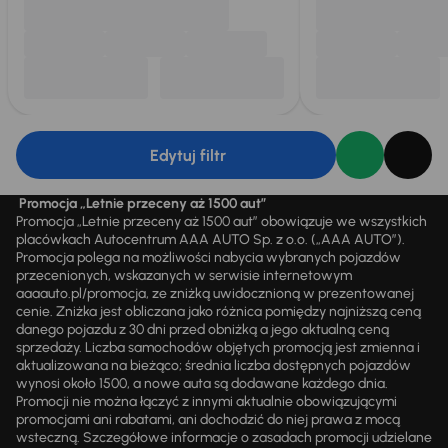
Edytuj filtr
Promocja „Letnie przeceny aż 1500 aut”
Promocja „Letnie przeceny aż 1500 aut” obowiązuje we wszystkich
placówkach Autocentrum AAA AUTO Sp. z o.o. („AAA AUTO”).
Promocja polega na możliwości nabycia wybranych pojazdów
przecenionych, wskazanych w serwisie internetowym
aaaauto.pl/promocja, ze zniżką uwidocznioną w prezentowanej
cenie. Zniżka jest obliczana jako różnica pomiędzy najniższą ceną
danego pojazdu z 30 dni przed obniżką a jego aktualną ceną
sprzedaży. Liczba samochodów objętych promocją jest zmienna i
aktualizowana na bieżąco; średnia liczba dostępnych pojazdów
wynosi około 1500, a nowe auta są dodawane każdego dnia.
Promocji nie można łączyć z innymi aktualnie obowiązującymi
promocjami ani rabatami, ani dochodzić do niej prawa z mocą
wsteczną. Szczegółowe informacje o zasadach promocji udzielane