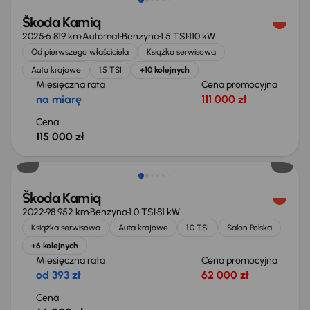
Škoda Kamiq
2025
6 819 km
Automat
Benzyna
1.5 TSI
110 kW
Od pierwszego właściciela
Książka serwisowa
Auta krajowe
1.5 TSI
+10 kolejnych
Miesięczna rata
Cena promocyjna
na miarę
111 000 zł
Cena
115 000 zł
Możliwość odliczenia VAT
Škoda Kamiq
2022
98 952 km
Benzyna
1.0 TSI
81 kW
Książka serwisowa
Auta krajowe
1.0 TSI
Salon Polska
+6 kolejnych
Miesięczna rata
Cena promocyjna
od 393 zł
62 000 zł
Cena