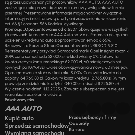
są przez upoważnionych pracowników AAA AUTO. AAA AUTO
zastrzega sobie prawo do zawarcia umowy wyłącznie w formie
pisemnej. Prezentowane informacje mają charakter wyłącznie
informacyjny i nie stanowią oferty ani zapewnienia w rozumieniu
art. 66 § 1 oraz art. 556 Kodeksu cywilnego.
Promocja „Oprocentowanie od 6,65%”
obowiązuje we wszystkich
placówkach Autocentrum AAA Auto sp. z o.o. Promocja polega na
udzieleniu kredytu na auto z oprocentowaniem od 6,65%.
Rzeczywista Roczna Stopa Oprocentowania („RRSO“): 9,81%.
Reprezentatywny przykład: Samochód marki Opel Insignia rocznik
2019, cena samochodu 52 000 zł, wkład własny 0%. Całkowita
kwota kredytu konsumenckiego 52 000 zł, 60 miesięcznych rat
równych po 1079,43zł. Okres obowiązywania umowy: 60 miesięcy.
Oprocentowanie stałe w skali roku: 9,00%. Całkowita kwota do
zapłaty: 64 765,80 zł. Całkowity koszt kredytu: 12 765,80 zł (w tym
prowizja za udzielenie kredytu 1 040,00 zł, odsetki 11 725,80 zł).
Wyliczenie na dzień 11.12.2025 r. Zawarcie ubezpieczenia nie jest
warunkiem udzielenia kredytu.
Pokaż wszystko
Kupić auto
Przedsiębiorcy i firmy
Oddziały
Sprzedaż samochodów
Kariera
Wymiana samochodu