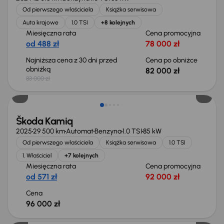
Od pierwszego właściciela
Książka serwisowa
Auta krajowe
1.0 TSI
+8 kolejnych
Miesięczna rata
Cena promocyjna
od 488 zł
78 000 zł
Najniższa cena z 30 dni przed
Cena po obniżce
obniżką
82 000 zł
83 000 zł
Od nowego taniej o 17 100 zł
Škoda Kamiq
2025
29 500 km
Automat
Benzyna
1.0 TSI
85 kW
Od pierwszego właściciela
Książka serwisowa
1.0 TSI
1. Właściciel
+7 kolejnych
Miesięczna rata
Cena promocyjna
od 571 zł
92 000 zł
Cena
96 000 zł
Od nowego taniej o 19 900 zł