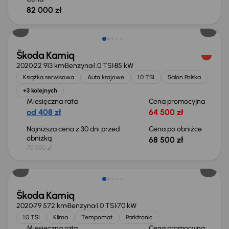
82 000 zł
Taniej o 1 500 zł
Škoda Kamiq
2020
22 913 km
Benzyna
1.0 TSI
85 kW
Książka serwisowa
Auta krajowe
1.0 TSI
Salon Polska
+3 kolejnych
Miesięczna rata
Cena promocyjna
od 408 zł
64 500 zł
Najniższa cena z 30 dni przed
Cena po obniżce
obniżką
68 500 zł
70 000 zł
Taniej o 1 000 zł
Škoda Kamiq
2020
79 572 km
Benzyna
1.0 TSI
70 kW
1.0 TSI
Klima
Tempomat
Parktronic
Miesięczna rata
Cena promocyjna