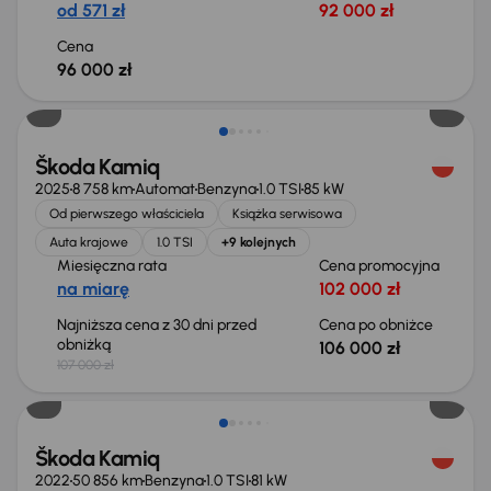
od 571 zł
92 000 zł
Cena
96 000 zł
Taniej o 1 000 zł
Škoda Kamiq
2025
8 758 km
Automat
Benzyna
1.0 TSI
85 kW
Od pierwszego właściciela
Książka serwisowa
Auta krajowe
1.0 TSI
+9 kolejnych
Miesięczna rata
Cena promocyjna
na miarę
102 000 zł
Najniższa cena z 30 dni przed
Cena po obniżce
obniżką
106 000 zł
107 000 zł
Škoda Kamiq
2022
50 856 km
Benzyna
1.0 TSI
81 kW