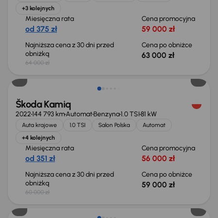
+3 kolejnych
Miesięczna rata
Cena promocyjna
od 375 zł
59 000 zł
Najniższa cena z 30 dni przed
Cena po obniżce
obniżką
63 000 zł
64 000 zł
Taniej o 1 000 zł
Škoda Kamiq
2022
144 793 km
Automat
Benzyna
1.0 TSI
81 kW
Auta krajowe
1.0 TSI
Salon Polska
Automat
+4 kolejnych
Miesięczna rata
Cena promocyjna
od 351 zł
56 000 zł
Najniższa cena z 30 dni przed
Cena po obniżce
obniżką
59 000 zł
60 000 zł
Świeżo skupione