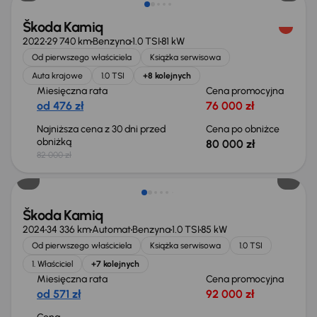
Škoda Kamiq
2022
29 740 km
Benzyna
1.0 TSI
81 kW
Od pierwszego właściciela
Książka serwisowa
Auta krajowe
1.0 TSI
+8 kolejnych
Miesięczna rata
Cena promocyjna
od 476 zł
76 000 zł
Najniższa cena z 30 dni przed
Cena po obniżce
obniżką
80 000 zł
82 000 zł
Od nowego taniej o 16 700 zł
Škoda Kamiq
2024
34 336 km
Automat
Benzyna
1.0 TSI
85 kW
Od pierwszego właściciela
Książka serwisowa
1.0 TSI
1. Właściciel
+7 kolejnych
Miesięczna rata
Cena promocyjna
od 571 zł
92 000 zł