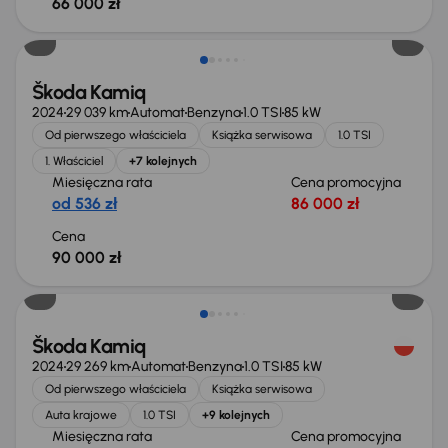
66 000 zł
Od nowego taniej o 24 800 zł
Škoda Kamiq
2024
29 039 km
Automat
Benzyna
1.0 TSI
85 kW
Od pierwszego właściciela
Książka serwisowa
1.0 TSI
1. Właściciel
+7 kolejnych
Miesięczna rata
Cena promocyjna
od 536 zł
86 000 zł
Cena
90 000 zł
Od nowego taniej o 18 800 zł
Škoda Kamiq
2024
29 269 km
Automat
Benzyna
1.0 TSI
85 kW
Od pierwszego właściciela
Książka serwisowa
Auta krajowe
1.0 TSI
+9 kolejnych
Miesięczna rata
Cena promocyjna