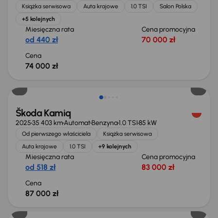
Książka serwisowa
Auta krajowe
1.0 TSI
Salon Polska
+5 kolejnych
Miesięczna rata
Cena promocyjna
od 440 zł
70 000 zł
Cena
74 000 zł
Od nowego taniej o 38 999 zł
Škoda Kamiq
2025
35 403 km
Automat
Benzyna
1.0 TSI
85 kW
Od pierwszego właściciela
Książka serwisowa
Auta krajowe
1.0 TSI
+9 kolejnych
Miesięczna rata
Cena promocyjna
od 518 zł
83 000 zł
Cena
87 000 zł
Taniej o 2 000 zł