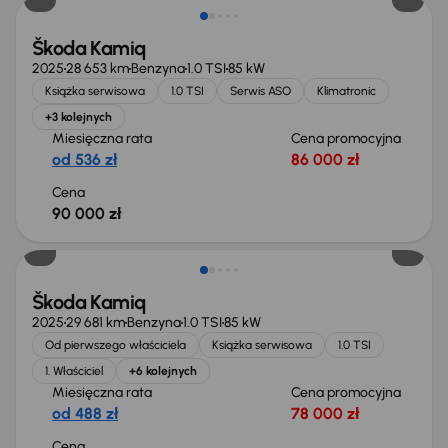
Škoda Kamiq
2025
28 653 km
Benzyna
1.0 TSI
85 kW
Książka serwisowa
1.0 TSI
Serwis ASO
Klimatronic
+3 kolejnych
Miesięczna rata
Cena promocyjna
od 536 zł
86 000 zł
Cena
90 000 zł
Od nowego taniej o 22 300 zł
Škoda Kamiq
2025
29 681 km
Benzyna
1.0 TSI
85 kW
Od pierwszego właściciela
Książka serwisowa
1.0 TSI
1. Właściciel
+6 kolejnych
Miesięczna rata
Cena promocyjna
od 488 zł
78 000 zł
Cena