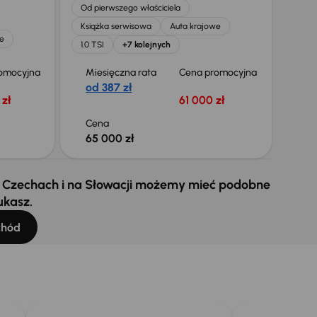
Od pierwszego właściciela
Książka serwisowa
Auta krajowe
e
1.0 TSI
+7 kolejnych
omocyjna
Miesięczna rata
Cena promocyjna
od 387 zł
zł
61 000 zł
Cena
65 000 zł
 w Czechach i na Słowacji możemy mieć podobne
ukasz.
chód