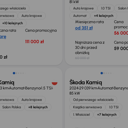
81 kW
zego właściciela
Auta krajowe
1.0 TSI
Salon 
serwisowa
Auta krajowe
Automat
+4 kolejnych
Miesięczna rata
Cena
+10 kolejnych
promoc
od 351 zł
czna rata
Cena promocyjna
56 000
arę
111 000 zł
Najniższa cena z
Cena po
30 dni przed
59 000
obniżką
0 zł
60 000 zł
 skupione
Od nowego taniej o 24 700 z
Kamiq
Škoda Kamiq
03 km
Automat
Benzyna
1.5 TSI
2024
29 039 km
Automat
Benzyn
85 kW
serwisowa
Auta krajowe
Od pierwszego właściciela
Salon Polska
+8 kolejnych
Książka serwisowa
1.0 TSI
1. Właściciel
+7 kolejnych