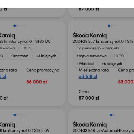
Cena
0 zł
87 000 zł
ego taniej o 19 900 zł
Od nowego taniej o 16 700 zł
Kamiq
Škoda Kamiq
53 km
Benzyna
1.0 TSI
85 kW
2024
28 357 km
Benzyna
1.0 TSI
8
serwisowa
1.0 TSI
Od pierwszego właściciela
SO
Klimatronic
+3 kolejnych
Książka serwisowa
1.0 TSI
1. Właściciel
+6 kolejnych
czna rata
Cena promocyjna
Miesięczna rata
Cena pr
 zł
od 518 zł
86 000 zł
83 000 
Cena
0 zł
87 000 zł
ego taniej o 22 200 zł
Od nowego taniej o 34 000 zł
Kamiq
Škoda Kamiq
81 km
Benzyna
1.0 TSI
85 kW
2024
32 868 km
Automat
Benzyn