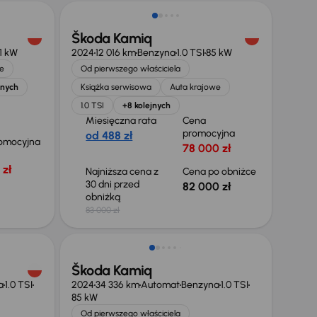
Škoda Kamiq
1 kW
2024
12 016 km
Benzyna
1.0 TSI
85 kW
e
Od pierwszego właściciela
jnych
Książka serwisowa
Auta krajowe
1.0 TSI
+8 kolejnych
Miesięczna rata
Cena
promocyjna
od 488 zł
omocyjna
78 000 zł
 zł
Najniższa cena z
Cena po obniżce
30 dni przed
82 000 zł
obniżką
83 000 zł
Od nowego taniej o 16 500 zł
Škoda Kamiq
a
1.0 TSI
2024
34 336 km
Automat
Benzyna
1.0 TSI
85 kW
Od pierwszego właściciela