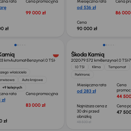
czna rata
Cena promocyjna
Miesięczna rata
Cena pr
arę
od 536 zł
99 000 zł
86 000 
Cena
0 zł
90 000 zł
ego taniej o 38 999 zł
Taniej o 1 000 zł
Kamiq
Škoda Kamiq
03 km
Automat
Benzyna
1.0 TSI
2020
79 572 km
Benzyna
1.0 TSI
7
1.0 TSI
Klima
Tempomat
zego właściciela
Parktronic
serwisowa
Auta krajowe
Miesięczna rata
Cena
+9 kolejnych
promoc
od 283 zł
czna rata
Cena promocyjna
44 500
 zł
83 000 zł
Najniższa cena z
Cena po
30 dni przed
47 500
obniżką
0 zł
48 500 zł
o 2 000 zł