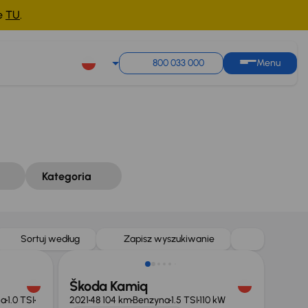
ne
TU
.
Sortuj według
Zapisz wyszukiwanie
800 033 000
Menu
Kategoria
Sortuj według
Zapisz wyszukiwanie
Škoda Kamiq
na
1.0 TSI
2021
48 104 km
Benzyna
1.5 TSI
110 kW