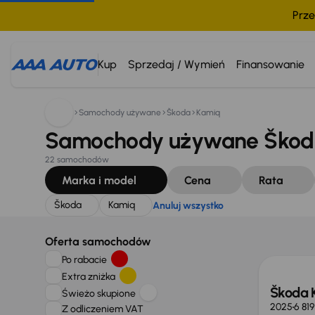
Prze
Szukam:
Škoda
Kamiq
Anuluj wszystko
Kup
Sprzedaj / Wymień
Finansowanie
Samochody używane
Škoda
Kamiq
Samochody używane Škoda
22 samochodów
Marka i model
Cena
Rata
Škoda
Kamiq
Anuluj wszystko
Świeżo
Oferta samochodów
Po rabacie
Extra zniżka
Škoda 
Świeżo skupione
2025
6 81
Z odliczeniem VAT