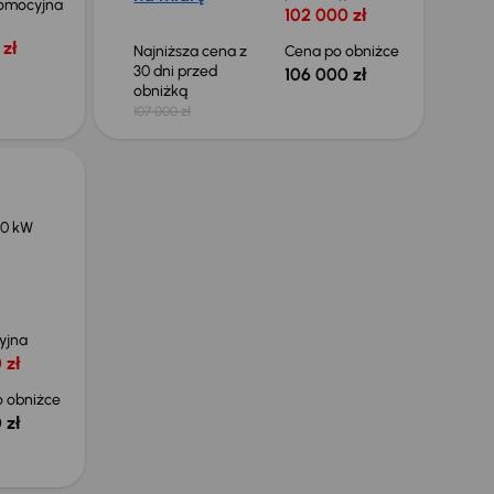
omocyjna
102 000 zł
zł
Najniższa cena z
Cena po obniżce
30 dni przed
106 000 zł
obniżką
107 000 zł
0 kW
yjna
 zł
 obniżce
 zł
Taniej o 1 000 zł