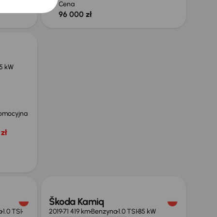
Cena
96 000 zł
5 kW
omocyjna
zł
Świeżo skupione
Škoda Kamiq
a
1.0 TSI
2019
71 419 km
Benzyna
1.0 TSI
85 kW