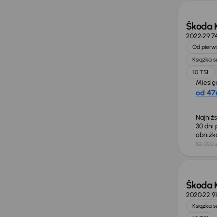
Škoda 
2022
29 7
Od pierws
Książka 
1.0 TSI
Miesię
od 476
Najniż
30 dni
obniż
82 000 z
Taniej 
Škoda 
2020
22 9
Książka 