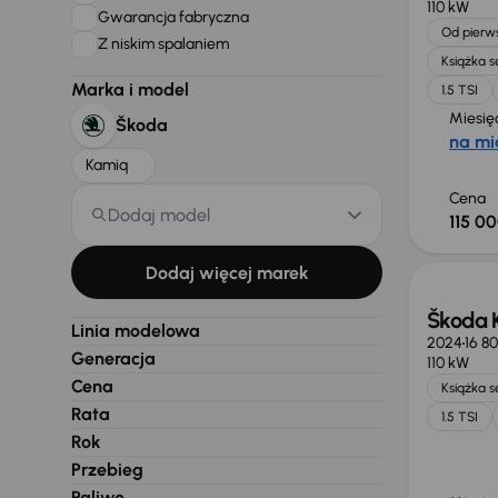
110 kW
Gwarancja fabryczna
Od pierws
Z niskim spalaniem
Książka 
Marka i model
1.5 TSI
Miesię
Škoda
na mi
Kamiq
Cena
Dodaj model
115 00
Świeżo
Dodaj więcej marek
Škoda 
Linia modelowa
2024
16 8
Generacja
110 kW
Cena
Książka 
Rata
1.5 TSI
Rok
Przebieg
Paliwo