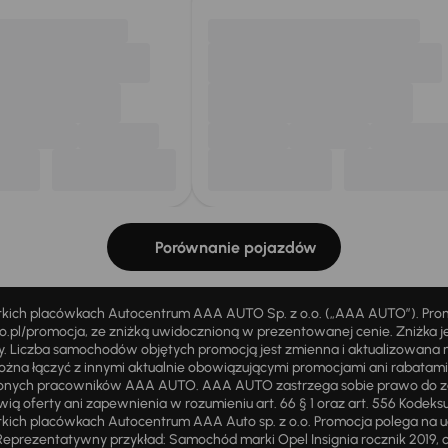
Porównanie pojazdów
stkich placówkach Autocentrum AAA AUTO Sp. z o.o. („AAA AUTO”). Pr
pl/promocja, ze zniżką uwidocznioną w prezentowanej cenie. Zniżka je
ży. Liczba samochodów objętych promocją jest zmienna i aktualizowana 
ożna łączyć z innymi aktualnie obowiązującymi promocjami ani rabatam
żnionych pracowników AAA AUTO. AAA AUTO zastrzega sobie prawo do 
ią oferty ani zapewnienia w rozumieniu art. 66 § 1 oraz art. 556 Kodeks
ich placówkach Autocentrum AAA Auto sp. z o.o. Promocja polega na ud
eprezentatywny przykład: Samochód marki Opel Insignia rocznik 2019, 