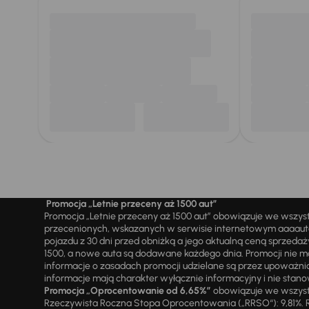
Promocja „Letnie przeceny aż 1500 aut”
Promocja „Letnie przeceny aż 1500 aut” obowiązuje we wszy
przecenionych, wskazanych w serwisie internetowym aaaauto.
pojazdu z 30 dni przed obniżką a jego aktualną ceną sprzeda
1500, a nowe auta są dodawane każdego dnia. Promocji nie m
informacje o zasadach promocji udzielane są przez upowa
informacje mają charakter wyłącznie informacyjny i nie stanow
Promocja „Oprocentowanie od 6,65%”
obowiązuje we wszystk
Rzeczywista Roczna Stopa Oprocentowania („RRSO“): 9,81%. R