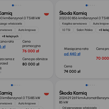
Kamiq
Škoda Kamiq
40 km
Benzyna
1.0 TSI
81 kW
2022
50 856 km
Benzyna
1.0 TSI
8
zego właściciela
Książka serwisowa
Auta krajow
serwisowa
Auta krajowe
1.0 TSI
Salon Polska
+5 kole
+8 kolejnych
czna rata
Cena
promocyjna
 zł
Miesięczna rata
Cena pr
76 000 zł
od 440 zł
70 000
sza cena z
Cena po obniżce
 przed
80 000 zł
Cena
ką
74 000 zł
ł
o 1 500 zł
Od nowego taniej o 18 700 zł
Kamiq
Škoda Kamiq
13 km
Benzyna
1.0 TSI
85 kW
2024
29 269 km
Automat
Benzyn
85 kW
serwisowa
Auta krajowe
Od pierwszego właściciela