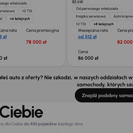
85 kW
zego właściciela
Od pierwszego właściciela
serwisowa
1.0 TSI
Książka serwisowa
Auta krajow
el
+6 kolejnych
1.0 TSI
+8 kolejnych
czna rata
Cena promocyjna
Miesięczna rata
Cena pr
 zł
od 512 zł
78 000 zł
82 000 
Cena
0 zł
86 000 zł
łeś auto z oferty? Nie szkodzi, w naszych oddziałach
samochody, których sz
Znajdź podobny samo
Ciebie
my dla Ciebie
do 400 pojazdów
każdego dnia.