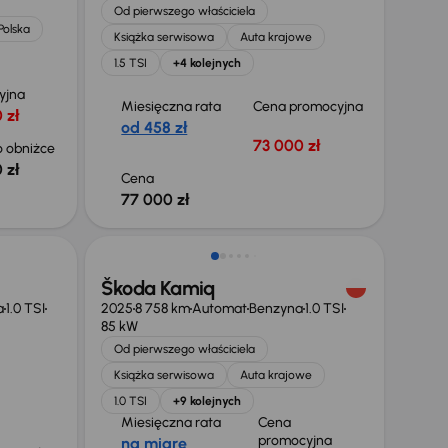
Od pierwszego właściciela
Polska
Książka serwisowa
Auta krajowe
1.5 TSI
+4 kolejnych
yjna
Miesięczna rata
Cena promocyjna
 zł
od 458 zł
73 000 zł
 obniżce
 zł
Cena
77 000 zł
ł
Taniej o 1 000 zł
Škoda Kamiq
a
1.0 TSI
2025
8 758 km
Automat
Benzyna
1.0 TSI
85 kW
Od pierwszego właściciela
Książka serwisowa
Auta krajowe
1.0 TSI
+9 kolejnych
Miesięczna rata
Cena
promocyjna
na miarę