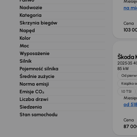
Miesię
Nadwozie
na mi
Kategoria
Skrzynia biegów
Cena
103 00
Napęd
Od now
Kolor
Moc
Wyposażenie
Škoda 
Silnik
2025
35 4
Pojemność silnika
85 kW
Średnie zużycie
Od pierws
Norma emisji
Książka 
Emisje CO₂
1.0 TSI
Miesię
Liczba drzwi
od 518
Siedzenia
Stan samochodu
Cena
87 00
Taniej 