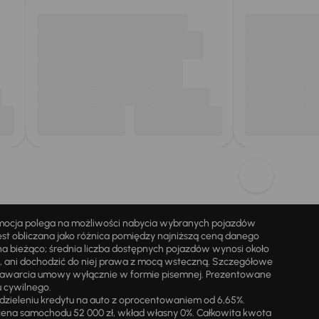
omocja polega na możliwości nabycia wybranych pojazdów
st obliczana jako różnica pomiędzy najniższą ceną danego
na bieżąco; średnia liczba dostępnych pojazdów wynosi około
i, ani dochodzić do niej prawa z mocą wsteczną. Szczegółowe
zawarcia umowy wyłącznie w formie pisemnej. Prezentowane
u cywilnego.
zieleniu kredytu na auto z oprocentowaniem od 6,65%.
cena samochodu 52 000 zł, wkład własny 0%. Całkowita kwota