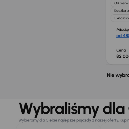
Od pierws
Książka 
1. Właścici
Miesię
od 488
Cena
82 00
Nie wybra
Wybraliśmy dla 
Wybieramy dla Ciebie
najlepsze pojazdy
z naszej oferty. Kupi