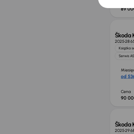
Cena
89 00
Od now
Škoda 
2025
28 6
Książka 
Serwis A
Miesię
od 536
Cena
90 00
Od now
Škoda 
2025
29 6