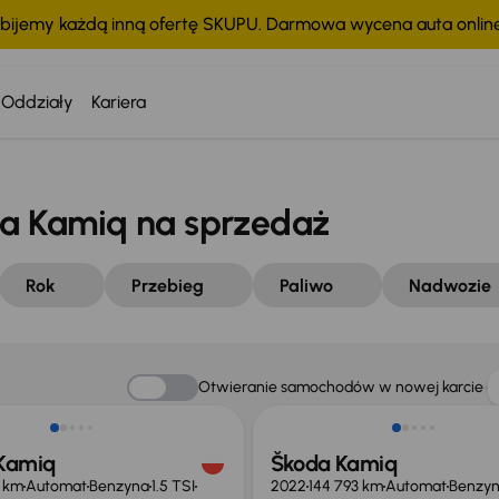
bijemy każdą inną ofertę SKUPU. Darmowa wycena auta onli
Oddziały
Kariera
 Kamiq na sprzedaż
Rok
Przebieg
Paliwo
Nadwozie
 skupione
Taniej o 1 000 zł
Otwieranie samochodów w nowej karcie
Kamiq
Škoda Kamiq
9 km
Automat
Benzyna
1.5 TSI
2022
144 793 km
Automat
Benzy