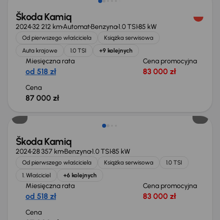
Škoda Kamiq
2024
32 212 km
Automat
Benzyna
1.0 TSI
85 kW
Od pierwszego właściciela
Książka serwisowa
Auta krajowe
1.0 TSI
+9 kolejnych
Miesięczna rata
Cena promocyjna
od 518 zł
83 000 zł
Cena
87 000 zł
Od nowego taniej o 16 700 zł
Škoda Kamiq
2024
28 357 km
Benzyna
1.0 TSI
85 kW
Od pierwszego właściciela
Książka serwisowa
1.0 TSI
1. Właściciel
+6 kolejnych
Miesięczna rata
Cena promocyjna
od 518 zł
83 000 zł
Cena