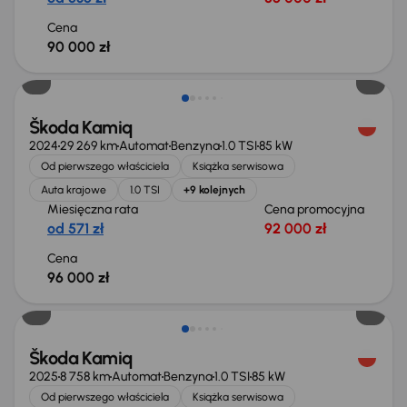
Cena
90 000 zł
Od nowego taniej o 18 700 zł
Škoda Kamiq
2024
29 269 km
Automat
Benzyna
1.0 TSI
85 kW
Od pierwszego właściciela
Książka serwisowa
Auta krajowe
1.0 TSI
+9 kolejnych
Miesięczna rata
Cena promocyjna
od 571 zł
92 000 zł
Cena
96 000 zł
Taniej o 1 000 zł
Škoda Kamiq
2025
8 758 km
Automat
Benzyna
1.0 TSI
85 kW
Od pierwszego właściciela
Książka serwisowa