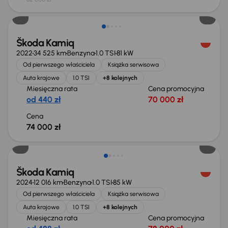
Możliwość odliczenia VAT
Škoda Kamiq
2022
34 525 km
Benzyna
1.0 TSI
81 kW
Od pierwszego właściciela
Książka serwisowa
Auta krajowe
1.0 TSI
+8 kolejnych
Miesięczna rata
Cena promocyjna
od 440 zł
70 000 zł
Cena
74 000 zł
Taniej o 1 000 zł
Škoda Kamiq
2024
12 016 km
Benzyna
1.0 TSI
85 kW
Od pierwszego właściciela
Książka serwisowa
Auta krajowe
1.0 TSI
+8 kolejnych
Miesięczna rata
Cena promocyjna