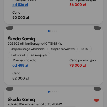
od 536 zł
86 000 zł
Cena
90 000 zł
Od nowego taniej o 22 200 zł
Škoda Kamiq
2025
29 681 km
Benzyna
1.0 TSI
85 kW
Od pierwszego właściciela
Książka serwisowa
1.0 TSI
1. Właściciel
+6 kolejnych
Miesięczna rata
Cena promocyjna
od 488 zł
78 000 zł
Cena
82 000 zł
Škoda Kamiq
2021
48 104 km
Benzyna
1.5 TSI
110 kW