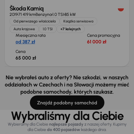
Škoda Kamiq
2019
71 419 km
Benzyna
1.0 TSI
85 kW
Od pierwszego właściciela
Książka serwisowa
Auta krajowe
1.0 TSI
+7 kolejnych
Miesięczna rata
Cena promocyjna
od 387 zł
61 000 zł
Cena
65 000 zł
Nie wybrałeś auto z oferty? Nie szkodzi, w naszych
oddziałach w Czechach i na Słowacji możemy mieć
podobne samochody, których szukasz.
Znajdź podobny samochód
Wybraliśmy dla Ciebie
Wybieramy dla Ciebie
najlepsze pojazdy
z naszej oferty. Kupimy
dla Ciebie
do 400 pojazdów
każdego dnia.