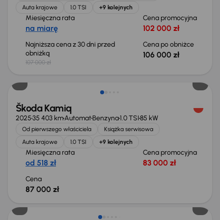
Auta krajowe
1.0 TSI
+9 kolejnych
Miesięczna rata
Cena promocyjna
na miarę
102 000 zł
Najniższa cena z 30 dni przed
Cena po obniżce
obniżką
106 000 zł
107 000 zł
Od nowego taniej o 38 999 zł
Škoda Kamiq
2025
35 403 km
Automat
Benzyna
1.0 TSI
85 kW
Od pierwszego właściciela
Książka serwisowa
Auta krajowe
1.0 TSI
+9 kolejnych
Miesięczna rata
Cena promocyjna
od 518 zł
83 000 zł
Cena
87 000 zł
Taniej o 1 000 zł