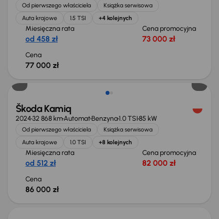
Od pierwszego właściciela
Książka serwisowa
Auta krajowe
1.5 TSI
+4 kolejnych
Miesięczna rata
Cena promocyjna
od 458 zł
73 000 zł
Cena
77 000 zł
Od nowego taniej o 34 000 zł
Škoda Kamiq
2024
32 868 km
Automat
Benzyna
1.0 TSI
85 kW
Od pierwszego właściciela
Książka serwisowa
Auta krajowe
1.0 TSI
+8 kolejnych
Miesięczna rata
Cena promocyjna
od 512 zł
82 000 zł
Cena
86 000 zł
Świeżo skupione