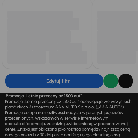
Edytuj filtr
Promocja „Letnie przeceny aż 1500 aut”
Promocja „Letnie przeceny aż 1500 aut” obowiązuje we wszystkich
placówkach Autocentrum AAA AUTO Sp. z o.o. („AAA AUTO”).
Promocja polega na możliwości nabycia wybranych pojazdów
przecenionych, wskazanych w serwisie internetowym
aaaauto.pl/promocja, ze zniżką uwidocznioną w prezentowanej
cenie. Zniżka jest obliczana jako różnica pomiędzy najniższą ceną
danego pojazdu z 30 dni przed obniżką a jego aktualną ceną