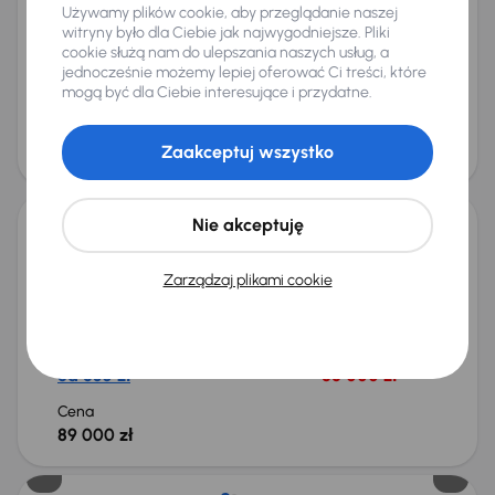
Używamy plików cookie, aby przeglądanie naszej
Od pierwszego właściciela
Książka serwisowa
1.0 TSI
witryny było dla Ciebie jak najwygodniejsze. Pliki
1. Właściciel
+7 kolejnych
cookie służą nam do ulepszania naszych usług, a
Miesięczna rata
Cena promocyjna
jednocześnie możemy lepiej oferować Ci treści, które
mogą być dla Ciebie interesujące i przydatne.
od 571 zł
92 000 zł
Cena
Zaakceptuj wszystko
96 000 zł
Świeżo skupione
Nie akceptuję
Škoda Kamiq
2024
30 641 km
Benzyna
1.0 TSI
85 kW
Zarządzaj plikami cookie
Od pierwszego właściciela
Książka serwisowa
1.0 TSI
1. Właściciel
+6 kolejnych
Miesięczna rata
Cena promocyjna
od 530 zł
85 000 zł
Cena
89 000 zł
Od nowego taniej o 26 000 zł