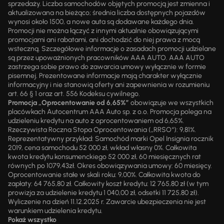
sprzedaży. Liczba samochodów objętych promocją jest zmienna i
aktualizowana na bieżąco; średnia liczba dostępnych pojazdów
wynosi około 1500, a nowe auta są dodawane każdego dnia.
Promocji nie można łączyć z innymi aktualnie obowiązującymi
promocjami ani rabatami, ani dochodzić do niej prawa z mocą
wsteczną. Szczegółowe informacje o zasadach promocji udzielane
są przez upoważnionych pracowników AAA AUTO. AAA AUTO
zastrzega sobie prawo do zawarcia umowy wyłącznie w formie
pisemnej. Prezentowane informacje mają charakter wyłącznie
informacyjny i nie stanowią oferty ani zapewnienia w rozumieniu
art. 66 § 1 oraz art. 556 Kodeksu cywilnego.
Promocja „Oprocentowanie od 6,65%”
obowiązuje we wszystkich
placówkach Autocentrum AAA Auto sp. z o.o. Promocja polega na
udzieleniu kredytu na auto z oprocentowaniem od 6,65%.
Rzeczywista Roczna Stopa Oprocentowania („RRSO“): 9,81%.
Reprezentatywny przykład: Samochód marki Opel Insignia rocznik
2019, cena samochodu 52 000 zł, wkład własny 0%. Całkowita
kwota kredytu konsumenckiego 52 000 zł, 60 miesięcznych rat
równych po 1079,43zł. Okres obowiązywania umowy: 60 miesięcy.
Oprocentowanie stałe w skali roku: 9,00%. Całkowita kwota do
zapłaty: 64 765,80 zł. Całkowity koszt kredytu: 12 765,80 zł (w tym
prowizja za udzielenie kredytu 1 040,00 zł, odsetki 11 725,80 zł).
Wyliczenie na dzień 11.12.2025 r. Zawarcie ubezpieczenia nie jest
warunkiem udzielenia kredytu.
Pokaż wszystko