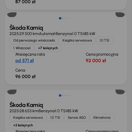
87 000 zł
Od nowego taniej o 17 000 zł
Škoda Kamiq
2025
29 500 km
Automat
Benzyna
1.0 TSI
85 kW
Od pierwszego właściciela
Książka serwisowa
1.0 TSI
1. Właściciel
+7 kolejnych
Miesięczna rata
Cena promocyjna
od 571 zł
92 000 zł
Cena
96 000 zł
Od nowego taniej o 19 900 zł
Škoda Kamiq
2025
28 653 km
Benzyna
1.0 TSI
85 kW
Książka serwisowa
1.0 TSI
Serwis ASO
Klimatronic
+3 kolejnych
Miesięczna rata
Cena promocyjna