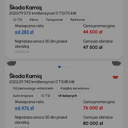
Škoda Kamiq
2020
79 572 km
Benzyna
1.0 TSI
70 kW
1.0 TSI
Klima
Tempomat
Parktronic
Miesięczna rata
Cena promocyjna
od 283 zł
44 500 zł
Najniższa cena z 30 dni przed
Cena po obniżce
obniżką
47 500 zł
48 500 zł
Taniej o 2 000 zł
Škoda Kamiq
2022
29 740 km
Benzyna
1.0 TSI
81 kW
Od pierwszego właściciela
Książka serwisowa
Auta krajowe
1.0 TSI
+8 kolejnych
Miesięczna rata
Cena promocyjna
od 476 zł
76 000 zł
Najniższa cena z 30 dni przed
Cena po obniżce
obniżką
80 000 zł
82 000 zł