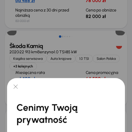
od 488 zł
78 000 zł
Najniższa cena z 30 dni przed
Cena po obniżce
obniżką
82 000 zł
83 000 zł
Taniej o 1 500 zł
Škoda Kamiq
2020
22 913 km
Benzyna
1.0 TSI
85 kW
Książka serwisowa
Auta krajowe
1.0 TSI
Salon Polska
+3 kolejnych
Miesięczna rata
Cena promocyjna
od 408 zł
64 500 zł
Najniższa cena z 30 dni przed
Cena po obniżce
obniżką
68 500 zł
70 000 zł
Od nowego taniej o 16 500 zł
Cenimy Twoją
prywatność
Škoda Kamiq
2024
34 336 km
Automat
Benzyna
1.0 TSI
85 kW