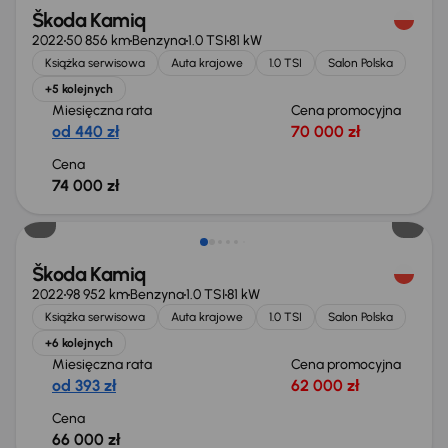
Škoda Kamiq
2022
50 856 km
Benzyna
1.0 TSI
81 kW
Książka serwisowa
Auta krajowe
1.0 TSI
Salon Polska
+5 kolejnych
Miesięczna rata
Cena promocyjna
od 440 zł
70 000 zł
Cena
74 000 zł
Możliwość odliczenia VAT
Škoda Kamiq
2022
98 952 km
Benzyna
1.0 TSI
81 kW
Książka serwisowa
Auta krajowe
1.0 TSI
Salon Polska
+6 kolejnych
Miesięczna rata
Cena promocyjna
od 393 zł
62 000 zł
Cena
66 000 zł