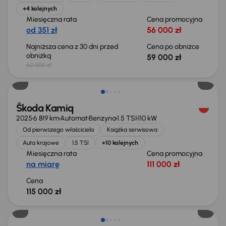
+4 kolejnych
Miesięczna rata
Cena promocyjna
od 351 zł
56 000 zł
Najniższa cena z 30 dni przed
Cena po obniżce
obniżką
59 000 zł
60 000 zł
Świeżo skupione
Škoda Kamiq
2025
6 819 km
Automat
Benzyna
1.5 TSI
110 kW
Od pierwszego właściciela
Książka serwisowa
Auta krajowe
1.5 TSI
+10 kolejnych
Miesięczna rata
Cena promocyjna
na miarę
111 000 zł
Cena
115 000 zł