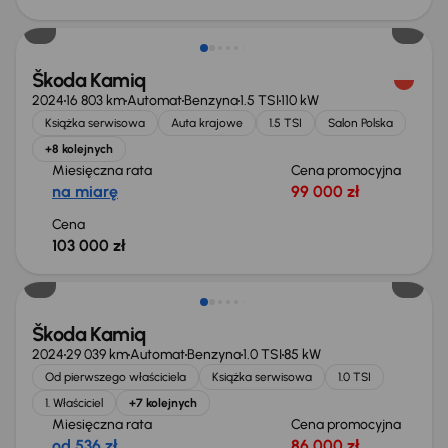
Świeżo skupione
Škoda Kamiq
2024
16 803 km
Automat
Benzyna
1.5 TSI
110 kW
Książka serwisowa
Auta krajowe
1.5 TSI
Salon Polska
+8 kolejnych
Miesięczna rata
Cena promocyjna
na miarę
99 000 zł
Cena
103 000 zł
Od nowego taniej o 24 700 zł
Škoda Kamiq
2024
29 039 km
Automat
Benzyna
1.0 TSI
85 kW
Od pierwszego właściciela
Książka serwisowa
1.0 TSI
1. Właściciel
+7 kolejnych
Miesięczna rata
Cena promocyjna
od 536 zł
86 000 zł