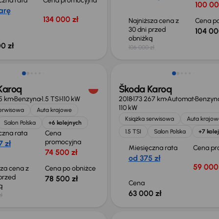
czna rata
Cena promocyjna
100 00
arę
134 000 zł
Najniższa cena z
Cena po
30 dni przed
104 00
obniżką
0 zł
106 000 zł
o 1 500 zł
Karoq
Škoda Karoq
5 km
Benzyna
1.5 TSI
110 kW
2018
173 267 km
Automat
Benzyn
110 kW
serwisowa
Auta krajowe
Książka serwisowa
Auta krajow
Salon Polska
+6 kolejnych
1.5 TSI
Salon Polska
+7 kole
czna rata
Cena
promocyjna
 zł
Miesięczna rata
Cena pr
74 500 zł
od 375 zł
59 000 
sza cena z
Cena po obniżce
 przed
78 500 zł
Cena
ką
63 000 zł
ł
o 2 000 zł