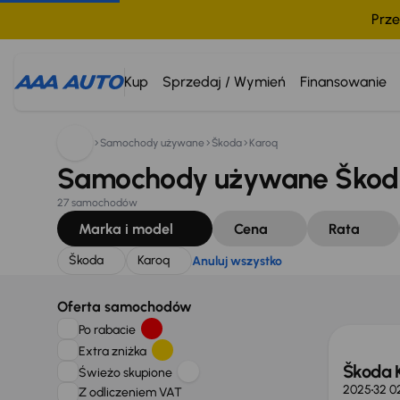
Prze
Szukam:
Škoda
Karoq
Anuluj wszystko
Kup
Sprzedaj / Wymień
Finansowanie
Samochody używane
Škoda
Karoq
Samochody używane Škoda
27 samochodów
Marka i model
Cena
Rata
Škoda
Karoq
Anuluj wszystko
Od now
Oferta samochodów
Po rabacie
Extra zniżka
Škoda 
Świeżo skupione
2025
32 0
Z odliczeniem VAT