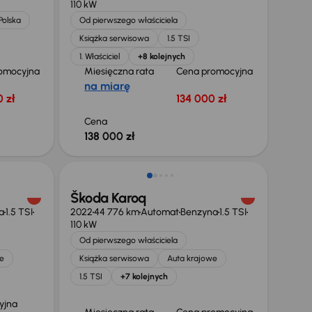
110 kW
Polska
Od pierwszego właściciela
Książka serwisowa
1.5 TSI
1. Właściciel
+8 kolejnych
omocyjna
Miesięczna rata
Cena promocyjna
na miarę
 zł
134 000 zł
Cena
138 000 zł
Škoda Karoq
a
1.5 TSI
2022
44 776 km
Automat
Benzyna
1.5 TSI
110 kW
Od pierwszego właściciela
e
Książka serwisowa
Auta krajowe
1.5 TSI
+7 kolejnych
yjna