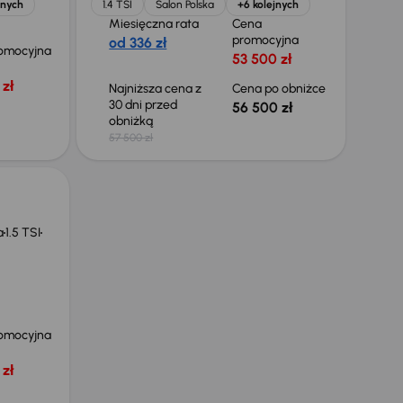
jnych
1.4 TSI
Salon Polska
+6 kolejnych
Miesięczna rata
Cena
promocyjna
od 336 zł
omocyjna
53 500 zł
zł
Najniższa cena z
Cena po obniżce
30 dni przed
56 500 zł
obniżką
57 500 zł
a
1.5 TSI
omocyjna
zł