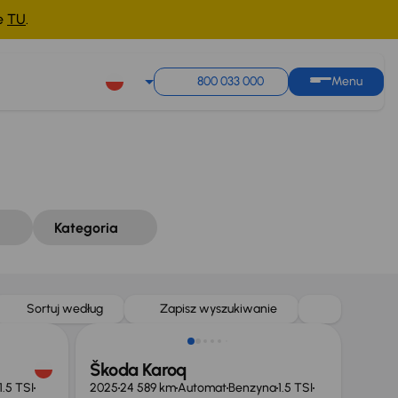
ne
TU
.
Sortuj według
Zapisz wyszukiwanie
800 033 000
Menu
Kategoria
Od nowego taniej o 22 600 zł
Sortuj według
Zapisz wyszukiwanie
Škoda Karoq
1.5 TSI
2025
24 589 km
Automat
Benzyna
1.5 TSI