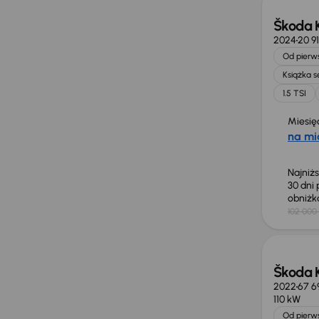
Škoda 
2024
20 9
Od pierws
Książka 
1.5 TSI
Miesię
na mi
Najniż
30 dni
obniż
102 000 
Taniej 
Škoda 
2022
67 6
110 kW
Od pierws