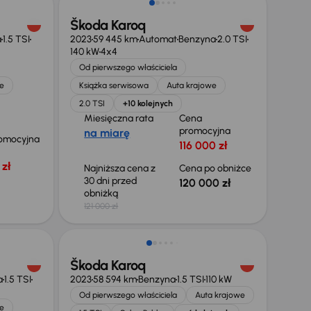
Škoda Karoq
a
1.5 TSI
2023
59 445 km
Automat
Benzyna
2.0 TSI
140 kW
4x4
Od pierwszego właściciela
e
Książka serwisowa
Auta krajowe
2.0 TSI
+10 kolejnych
Miesięczna rata
Cena
promocyjna
na miarę
omocyjna
116 000 zł
zł
Najniższa cena z
Cena po obniżce
30 dni przed
120 000 zł
obniżką
121 000 zł
Taniej o 3 000 zł
Škoda Karoq
a
1.5 TSI
2023
58 594 km
Benzyna
1.5 TSI
110 kW
Od pierwszego właściciela
Auta krajowe
e