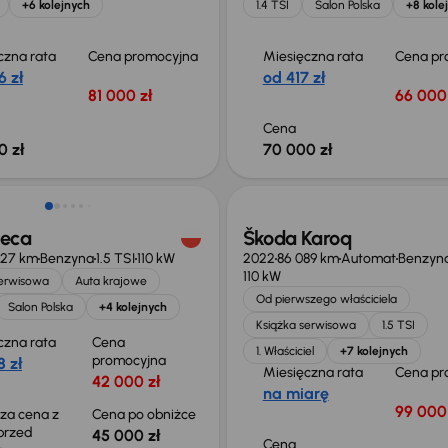
+6 kolejnych
1.4 TSI
Salon Polska
+8 kole
czna rata
Cena promocyjna
Miesięczna rata
Cena pr
6 zł
od 417 zł
81 000 zł
66 000 
Cena
0 zł
70 000 zł
o 1 000 zł
Świeżo skupione
teca
Škoda Karoq
527 km
Benzyna
1.5 TSI
110 kW
2022
86 089 km
Automat
Benzyn
110 kW
serwisowa
Auta krajowe
Od pierwszego właściciela
Salon Polska
+4 kolejnych
Książka serwisowa
1.5 TSI
czna rata
Cena
1. Właściciel
+7 kolejnych
promocyjna
 zł
Miesięczna rata
Cena pr
42 000 zł
na miarę
99 000 
sza cena z
Cena po obniżce
 przed
45 000 zł
Cena