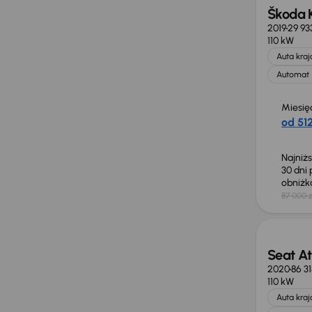
Škoda 
2019
29 93
110 kW
Auta kra
Automat
Miesię
od 512
Najniż
30 dni
obniż
87 000 z
Świeżo
Seat A
2020
86 3
110 kW
Auta kra