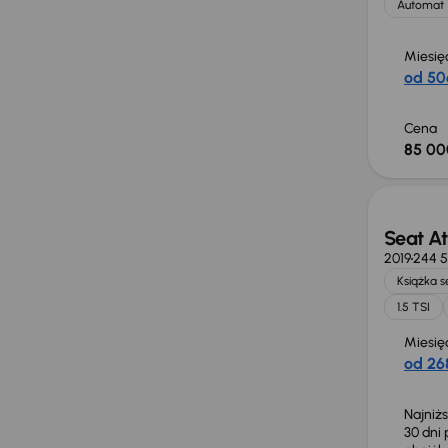
Automat
Miesię
od 50
Cena
85 00
Taniej 
Seat A
2019
244 
Książka 
1.5 TSI
Miesię
od 268
Najniż
30 dni