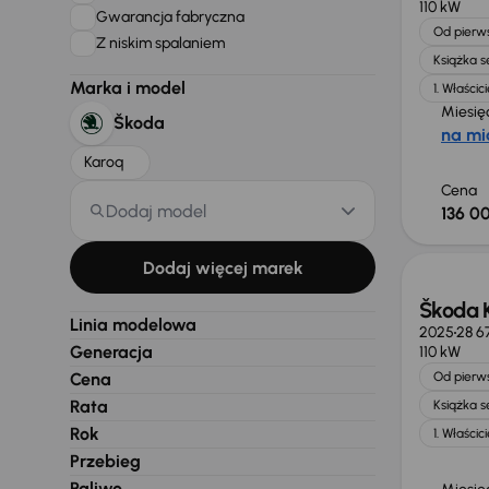
110 kW
Gwarancja fabryczna
Od pierws
Z niskim spalaniem
Książka 
Marka i model
1. Właścici
Miesię
Škoda
na mi
Karoq
Cena
Dodaj model
136 00
Od now
Dodaj więcej marek
Škoda 
Linia modelowa
2025
28 6
Generacja
110 kW
Cena
Od pierws
Rata
Książka 
Rok
1. Właścici
Przebieg
Paliwo