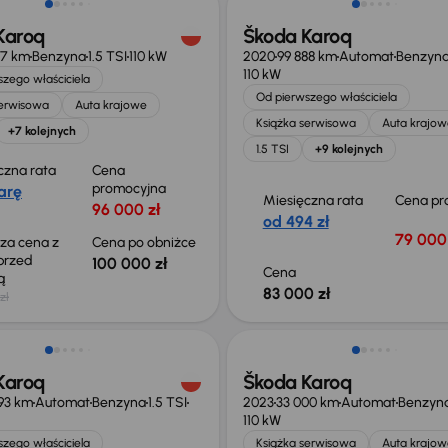
Karoq
Škoda Karoq
17 km
Benzyna
1.5 TSI
110 kW
2020
99 888 km
Automat
Benzyn
110 kW
zego właściciela
Od pierwszego właściciela
serwisowa
Auta krajowe
Książka serwisowa
Auta krajow
+7 kolejnych
1.5 TSI
+9 kolejnych
czna rata
Cena
promocyjna
arę
Miesięczna rata
Cena pr
96 000 zł
od 494 zł
79 000 
sza cena z
Cena po obniżce
 przed
100 000 zł
Cena
ką
83 000 zł
zł
o 1 000 zł
Karoq
Škoda Karoq
93 km
Automat
Benzyna
1.5 TSI
2023
33 000 km
Automat
Benzyn
110 kW
zego właściciela
Książka serwisowa
Auta krajow