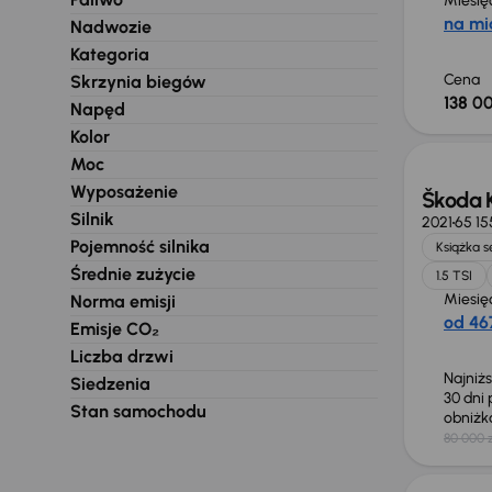
Miesię
na mi
Nadwozie
Kategoria
Cena
Skrzynia biegów
138 00
Napęd
Taniej 
Kolor
Moc
Wyposażenie
Škoda 
Silnik
2021
65 15
Pojemność silnika
Książka 
Średnie zużycie
1.5 TSI
Miesię
Norma emisji
od 467
Emisje CO₂
Liczba drzwi
Najniż
Siedzenia
30 dni
Stan samochodu
obniż
80 000 z
Taniej 