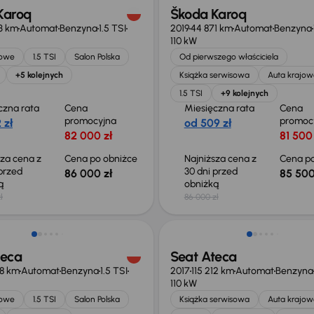
Karoq
Škoda Karoq
3 km
Automat
Benzyna
1.5 TSI
2019
44 871 km
Automat
Benzyna
110 kW
jowe
1.5 TSI
Salon Polska
Od pierwszego właściciela
+5 kolejnych
Książka serwisowa
Auta krajow
1.5 TSI
+9 kolejnych
czna rata
Cena
Miesięczna rata
Cena
promocyjna
promoc
 zł
od 509 zł
82 000 zł
81 500 
sza cena z
Cena po obniżce
Najniższa cena z
Cena po
 przed
30 dni przed
86 000 zł
85 500
ką
obniżką
ł
86 000 zł
 skupione
teca
Seat Ateca
18 km
Automat
Benzyna
1.5 TSI
2017
115 212 km
Automat
Benzyna
110 kW
jowe
1.5 TSI
Salon Polska
Książka serwisowa
Auta krajow