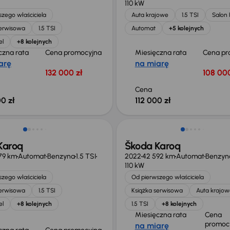
110 kW
zego właściciela
Auta krajowe
1.5 TSI
Salon 
serwisowa
1.5 TSI
Automat
+5 kolejnych
el
+8 kolejnych
czna rata
Cena promocyjna
Miesięczna rata
Cena pr
arę
na miarę
132 000 zł
108 000
Cena
0 zł
112 000 zł
ego taniej o 24 400 zł
Taniej o 2 000 zł
Karoq
Škoda Karoq
79 km
Automat
Benzyna
1.5 TSI
2022
42 592 km
Automat
Benzyn
110 kW
zego właściciela
Od pierwszego właściciela
serwisowa
1.5 TSI
Książka serwisowa
Auta krajow
el
+8 kolejnych
1.5 TSI
+8 kolejnych
Miesięczna rata
Cena
promoc
na miarę