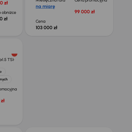
Miesięczna rata
Cena promocyjna
0 zł
na miarę
99 000 zł
 obniżce
0 zł
Cena
103 000 zł
a
1.5 TSI
e
jnych
omocyjna
zł
Taniej o 1 000 zł