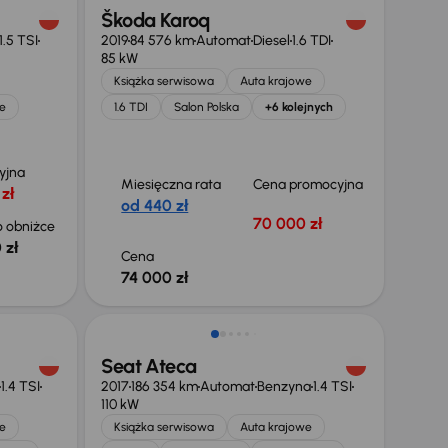
Škoda Karoq
1.5 TSI
2019
84 576 km
Automat
Diesel
1.6 TDI
85 kW
Książka serwisowa
Auta krajowe
e
1.6 TDI
Salon Polska
+6 kolejnych
yjna
Miesięczna rata
Cena promocyjna
zł
od 440 zł
70 000 zł
 obniżce
 zł
Cena
74 000 zł
Taniej o 1 000 zł
Seat Ateca
1.4 TSI
2017
186 354 km
Automat
Benzyna
1.4 TSI
110 kW
e
Książka serwisowa
Auta krajowe