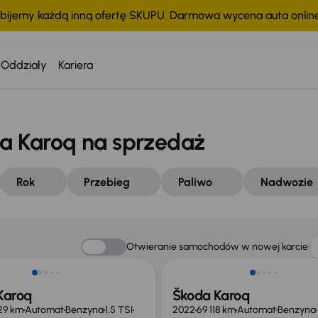
bijemy każdą inną ofertę SKUPU. Darmowa wycena auta onli
Oddziały
Kariera
 Karoq na sprzedaż
Rok
Przebieg
Paliwo
Nadwozie
ego taniej o 28 200 zł
Możliwość odliczenia VAT
Otwieranie samochodów w nowej karcie
Karoq
Škoda Karoq
29 km
Automat
Benzyna
1.5 TSI
2022
69 118 km
Automat
Benzyna