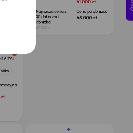
61 000 zł
 zł
Najniższa cena z
Cena po obniżce
30 dni przed
65 000 zł
obniżką
67 000 zł
a
1.5 TSI
Polska
omocyjna
zł