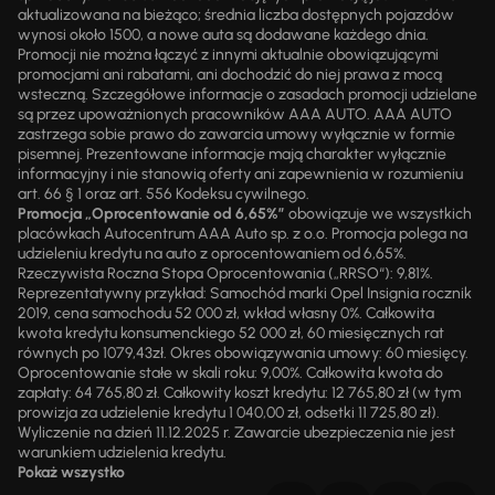
aktualizowana na bieżąco; średnia liczba dostępnych pojazdów
wynosi około 1500, a nowe auta są dodawane każdego dnia.
Promocji nie można łączyć z innymi aktualnie obowiązującymi
promocjami ani rabatami, ani dochodzić do niej prawa z mocą
wsteczną. Szczegółowe informacje o zasadach promocji udzielane
są przez upoważnionych pracowników AAA AUTO. AAA AUTO
zastrzega sobie prawo do zawarcia umowy wyłącznie w formie
pisemnej. Prezentowane informacje mają charakter wyłącznie
informacyjny i nie stanowią oferty ani zapewnienia w rozumieniu
art. 66 § 1 oraz art. 556 Kodeksu cywilnego.
Promocja „Oprocentowanie od 6,65%”
obowiązuje we wszystkich
placówkach Autocentrum AAA Auto sp. z o.o. Promocja polega na
udzieleniu kredytu na auto z oprocentowaniem od 6,65%.
Rzeczywista Roczna Stopa Oprocentowania („RRSO“): 9,81%.
Reprezentatywny przykład: Samochód marki Opel Insignia rocznik
2019, cena samochodu 52 000 zł, wkład własny 0%. Całkowita
kwota kredytu konsumenckiego 52 000 zł, 60 miesięcznych rat
równych po 1079,43zł. Okres obowiązywania umowy: 60 miesięcy.
Oprocentowanie stałe w skali roku: 9,00%. Całkowita kwota do
zapłaty: 64 765,80 zł. Całkowity koszt kredytu: 12 765,80 zł (w tym
prowizja za udzielenie kredytu 1 040,00 zł, odsetki 11 725,80 zł).
Wyliczenie na dzień 11.12.2025 r. Zawarcie ubezpieczenia nie jest
warunkiem udzielenia kredytu.
Pokaż wszystko