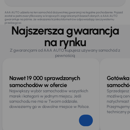
AAA AUTO udziela na ten samochód dożywotniej gwarancji na legalne pochodzenie. Pojazd
został w pełni zweryfikowany w krajowych i zagranicznych bazach danych, a AAA AUTO
gwarantuje na piśmie, że wskazania licznika kilometrów odpowiadają rzeczywistemu
przebiegowi.
Najszersza gwarancja
na rynku
Z gwarancjami od AAA AUTO kupujesz używany samochód z
pewnością
Nawet 19 000 sprawdzonych
Gotówka 
samochodów w ofercie
samochód
Największy wybór samochodów wszystkich
Sprzedajesz
marek i kategorii w jednym miejscu. Jeśli
możliwą cen
samochodu nie ma w Twoim oddziale,
natychmiast
dowieziemy go w dowolne miejsce w Polsce.
Przejmujemy
techniczny p