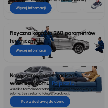
Więcej informacji
Fizyczna kontrola 260 parametrów
technicznych
Więcej informacji
Nowy samochód z zacisza
własnego domu.
Po prostu.
Wszelkie formalności załatwisz bez konieczności wizyty w
salonie. Bez czekania i długiej biurokracji.
Kup z dostawą do domu