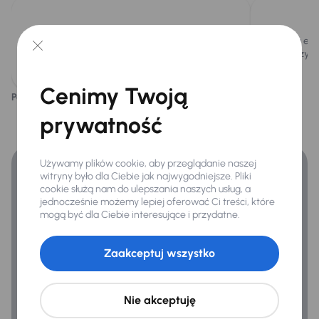
Extra
Pojazd wyposażony jest w efektywny silnik
Posiada ele
benzynowy 1.5 TSI o mocy 149KM.
świadczy o
Czujnik deszczu
Kamera cofania
Cenimy Twoją
Podoba ci się ten opis?
Tak
Nie
Kompresor -zestaw naprawczy
Finansowanie
prywatność
Zyskaj lepsze warunki finansowania niż v banku.
Infotainment
Używamy plików cookie, aby przeglądanie naszej
Android Auto
witryny było dla Ciebie jak najwygodniejsze. Pliki
cookie służą nam do ulepszania naszych usług, a
Apple CarPlay
jednocześnie możemy lepiej oferować Ci treści, które
mogą być dla Ciebie interesujące i przydatne.
Bluetooth
Nawigacja
Zaakceptuj wszystko
Nie akceptuję
Bezpieczeństwo