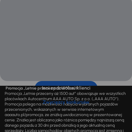
Inni zadowoleni klienci
Promocja „Letnie przeceny aż 1500 aut”
Promocja „Letnie przeceny aż 1500 aut” obowiązuje we wszystkich
placówkach Autocentrum AAA AUTO Sp. z o.o. („AAA AUTO”).
Zwycięzcy konkursów
Promocja polega na możliwości nabycia wybranych pojazdów
przecenionych, wskazanych w serwisie internetowym
aaaauto.pl/promocja, ze zniżką uwidocznioną w prezentowanej
cenie. Zniżka jest obliczana jako różnica pomiędzy najniższą ceną
danego pojazdu z 30 dni przed obniżką a jego aktualną ceną
sprzedaży. Liczba samochodów objętych promocją jest zmienna i