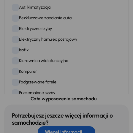
Aut. klimatyzacja
Bezkluczowe zapalanie auta
Elektryczne szyby
Elektryczny hamulec postojowy
Isofix
Kierownica wielofunkcyjna
Komputer
Podgrzewane fotele
Przciemniane szyby
Całe wyposażenie samochodu
Skórzana kierownica
Stereo
Potrzebujesz jeszcze więcej informacji o
samochodzie?
Stop Start systém
Więcej informacji