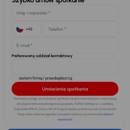
Imię i nazwisko
*
Telefon
*
+48
E-mail
*
Preferowany oddział kontaktowy
Jestem firmą / przedsiębiorcą
Umówienie spotkania
Zwracamy uwagę, że umówienie spotkania nie jest równoznaczne z rezerwacją
ani zagwarantowaną dostępnością pojazdu. AURES Holdings a.s., z siedzibą
Dopraváků 874/15, Čimice, 184 00 Praga 8, będzie przechowywać i przetwarzać
Twoje dane osobowe zgodnie z zasadami ochrony i przetwarzania
danych
osobowych
.