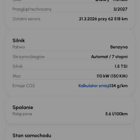
Przegląd techniczny
3/2027
Ostatni serwis
21.3.2026 przy 62 518 km
Silnik
Paliwo
Benzyna
Skrzynia biegów
Automat
/ 7 stopni
Silnik
1.5 TSI
Moc
110 kW
(150 KM)
Emisje CO2
Kalkulator emisji
134 g/km
Spalanie
Połączone
5.6 l/100km
Stan samochodu