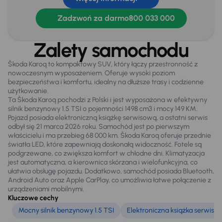
WSP. KIEROWNICY
Zadzwoń za darmo
800 033 000
Zamek centralny
Zalety samochodu
Na zewnątrz
Škoda Karoq to kompaktowy SUV, który łączy przestronność z
Automatyczne światła drogowe
nowoczesnym wyposażeniem. Oferuje wysoki poziom
bezpieczeństwa i komfortu, idealny na dłuższe trasy i codzienne
Bezkluczowe otwieranie auta
użytkowanie.
Ta Škoda Karoq pochodzi z Polski i jest wyposażona w efektywny
Czujniki parkowania prz. i tył
silnik benzynowy 1.5 TSI o pojemności 1498 cm3 i mocy 149 KM.
Pojazd posiada elektroniczną książkę serwisową, a ostatni serwis
El. otwierany bagażnik
odbył się 21 marca 2026 roku. Samochód jest po pierwszym
właścicielu i ma przebieg 68 000 km. Škoda Karoq oferuje przednie
Elektr. składane lusterka
światła LED, które zapewniają doskonałą widoczność. Fotele są
podgrzewane, co zwiększa komfort w chłodne dni. Klimatyzacja
Oryginalne Alufelgi
jest automatyczna, a kierownica skórzana i wielofunkcyjna, co
ułatwia obsługę pojazdu. Dodatkowo, samochód posiada Bluetooth,
Przednie światła LED
Android Auto oraz Apple CarPlay, co umożliwia łatwe połączenie z
urządzeniami mobilnymi.
Relingi dachowe
Kluczowe cechy
Mocny silnik benzynowy 1.5 TSI
Elektroniczna książka serwiso
Światła przeciwmgielne