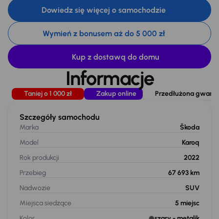
Dowiedz się więcej o samochodzie
Wymień z bonusem aż do 5 000 zł
Kup z dostawą do domu
Informacje
Taniej o 1 000 zł
Zakup online
Przedłużona gwaranc
Szczegóły samochodu
Marka
Škoda
Model
Karoq
Rok produkcji
2022
Przebieg
67 693 km
Nadwozie
SUV
Miejsca siedzące
5
miejsc
Kolor
szary
- metalik