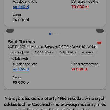
Miesięczna rata
Cena promocyjna
od 440 zł
70 000 zł
Cena
74 000 zł
Możliwość odliczenia VAT
Seat Tarraco
2019
131 297 km
Automat
Benzyna
2.0 TSI 4Drive
140 kW
4x4
Auta krajowe
2.0 TSI 4Drive
Salon Polska
Automat
+7 kolejnych
Miesięczna rata
Cena promocyjna
od 565 zł
91 000 zł
Cena
95 000 zł
Nie wybrałeś auto z oferty? Nie szkodzi, w naszych
oddziałach w Czechach i na Słowacji możemy mieć