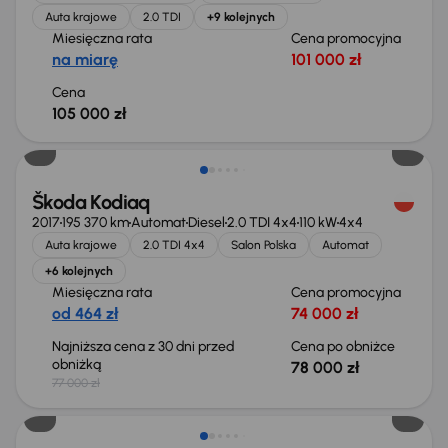
Auta krajowe
2.0 TDI
+9 kolejnych
Miesięczna rata
Cena promocyjna
na miarę
101 000 zł
Cena
105 000 zł
Świeżo skupione
Škoda Kodiaq
2017
195 370 km
Automat
Diesel
2.0 TDI 4x4
110 kW
4x4
Auta krajowe
2.0 TDI 4x4
Salon Polska
Automat
+6 kolejnych
Miesięczna rata
Cena promocyjna
od 464 zł
74 000 zł
Najniższa cena z 30 dni przed
Cena po obniżce
obniżką
78 000 zł
77 000 zł
Taniej o 1 500 zł