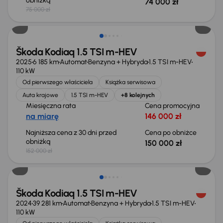
obniżką
74 000 zł
75 000 zł
Taniej o 2 000 zł
Škoda Kodiaq 1.5 TSI m-HEV
2025
6 185 km
Automat
Benzyna + Hybryda
1.5 TSI m-HEV
110 kW
Od pierwszego właściciela
Książka serwisowa
Auta krajowe
1.5 TSI m-HEV
+8 kolejnych
Miesięczna rata
Cena promocyjna
na miarę
146 000 zł
Najniższa cena z 30 dni przed
Cena po obniżce
obniżką
150 000 zł
152 000 zł
Taniej o 3 000 zł
Škoda Kodiaq 1.5 TSI m-HEV
2024
39 281 km
Automat
Benzyna + Hybryda
1.5 TSI m-HEV
110 kW