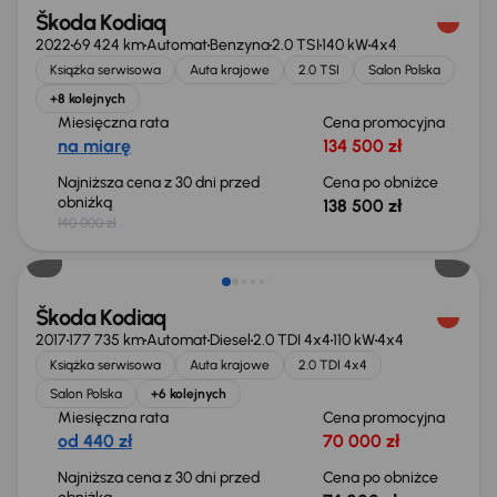
Škoda Kodiaq
2022
69 424 km
Automat
Benzyna
2.0 TSI
140 kW
4x4
Książka serwisowa
Auta krajowe
2.0 TSI
Salon Polska
+8 kolejnych
Miesięczna rata
Cena promocyjna
na miarę
134 500 zł
Najniższa cena z 30 dni przed
Cena po obniżce
obniżką
138 500 zł
140 000 zł
Taniej o 1 000 zł
Škoda Kodiaq
2017
177 735 km
Automat
Diesel
2.0 TDI 4x4
110 kW
4x4
Książka serwisowa
Auta krajowe
2.0 TDI 4x4
Salon Polska
+6 kolejnych
Miesięczna rata
Cena promocyjna
od 440 zł
70 000 zł
Najniższa cena z 30 dni przed
Cena po obniżce