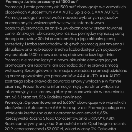
Promocja „Letnie przeceny aż 1500 aut”
Promocja „Letnie przeceny aż 1500 aut” obowiązuje we wszystkich
placówkach Autocentrum AAA AUTO Sp. z o.o. („AAA AUTO”).
Promocja polega na możliwości nabycia wybranych pojazdów
przecenionych, wskazanych w serwisie internetowym
aaaauto.pl/promocja, ze zniżką uwidocznioną w prezentowanej
cenie. Zniżka jest obliczana jako różnica pomiędzy najniższą ceną
danego pojazdu z 30 dni przed obniżką a jego aktualną ceną
sprzedaży. Liczba samochodów objętych promocją jest zmienna i
aktualizowana na bieżąco; średnia liczba dostępnych pojazdów
wynosi około 1500, a nowe auta są dodawane każdego dnia.
Promocji nie można łączyć z innymi aktualnie obowiązującymi
promocjami ani rabatami, ani dochodzić do niej prawa z mocą
wsteczną. Szczegółowe informacje o zasadach promocji udzielane
są przez upoważnionych pracowników AAA AUTO. AAA AUTO
zastrzega sobie prawo do zawarcia umowy wyłącznie w formie
pisemnej. Prezentowane informacje mają charakter wyłącznie
informacyjny i nie stanowią oferty ani zapewnienia w rozumieniu
art. 66 § 1 oraz art. 556 Kodeksu cywilnego.
Promocja „Oprocentowanie od 6,65%”
obowiązuje we wszystkich
placówkach Autocentrum AAA Auto sp. z o.o. Promocja polega na
udzieleniu kredytu na auto z oprocentowaniem od 6,65%.
Rzeczywista Roczna Stopa Oprocentowania („RRSO“): 9,81%.
Reprezentatywny przykład: Samochód marki Opel Insignia rocznik
2019, cena samochodu 52 000 zł, wkład własny 0%. Całkowita