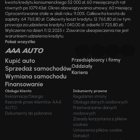
kwota kredytu konsumenckiego 52 000 zł, 60 miesięcznych rat
równych po 1079,43zł. Okres obowiązywania umowy: 60 miesięcy.
Oprocentowanie stałe w skali roku: 9,00%. Całkowita kwota do
zapłaty: 64 765,80 zł. Całkowity koszt kredytu: 12 765,80 zł (w tym
prowizja za udzielenie kredytu 1 040,00 zł, odsetki 11 725,80 zł).
Wyliczenie na dzień 11.12.2025 r. Zawarcie ubezpieczenia nie jest
warunkiem udzielenia kredytu.
Pokaż wszystko
Kupić auto
Przedsiębiorcy i firmy
Oddziały
Sprzedaż samochodów
Kariera
Wymiana samochodu
Finansowanie
Obsługa klienta
Dokumenty prawne
Reklamacje/Skarga
Regulamin strony
Rzecznik praw klientów AAA
Obsługa danych osobowych
AUTO
Przetwarzanie danych
Dokumenty do pobrania
osobowych
Zasady korzystania z plików
cookies
Ustawienia plików cookie
DataAct