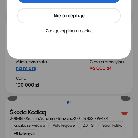
Cena
70 000 zł
Możliwość odliczenia VAT
Nie akceptuję
Zarządzaj plikami cookie
Škoda Kodiaq
2022
121 575 km
Automat
Benzyna
1.5 TSI
110 kW
Auta krajowe
1.5 TSI
Salon Polska
Automat
+7 kolejnych
Miesięczna rata
Cena promocyjna
na miarę
96 000 zł
Cena
100 000 zł
Škoda Kodiaq
2018
181 056 km
Automat
Benzyna
2.0 TSI
132 kW
4x4
Książka serwisowa
Auta krajowe
2.0 TSI
Salon Polska
+8 kolejnych