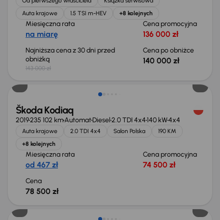
Od pierwszego właściciela
Książka serwisowa
Auta krajowe
1.5 TSI m-HEV
+8 kolejnych
Miesięczna rata
Cena promocyjna
na miarę
136 000 zł
Najniższa cena z 30 dni przed
Cena po obniżce
obniżką
140 000 zł
143 000 zł
Możliwość odliczenia VAT
Škoda Kodiaq
2019
235 102 km
Automat
Diesel
2.0 TDI 4x4
140 kW
4x4
Auta krajowe
2.0 TDI 4x4
Salon Polska
190 KM
+8 kolejnych
Miesięczna rata
Cena promocyjna
od 467 zł
74 500 zł
Cena
78 500 zł