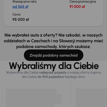
Miesięczna rata
Cena promocyjna
od 565 zł
91 000 zł
Cena
95 000 zł
Nie wybrałeś auto z oferty? Nie szkodzi, w naszych
oddziałach w Czechach i na Słowacji możemy mieć
podobne samochody, których szukasz.
Znajdź podobny samochód
Wybraliśmy dla Ciebie
Wybieramy dla Ciebie
najlepsze pojazdy
z naszej oferty. Kupimy
dla Ciebie
do 400 pojazdów
każdego dnia.