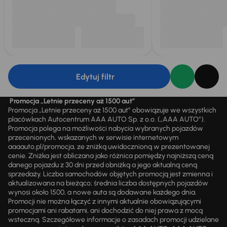
Edytuj filtr
Promocja „Letnie przeceny aż 1500 aut”
Promocja „Letnie przeceny aż 1500 aut” obowiązuje we wszystkich
placówkach Autocentrum AAA AUTO Sp. z o.o. („AAA AUTO”).
Promocja polega na możliwości nabycia wybranych pojazdów
przecenionych, wskazanych w serwisie internetowym
aaaauto.pl/promocja, ze zniżką uwidocznioną w prezentowanej
cenie. Zniżka jest obliczana jako różnica pomiędzy najniższą ceną
danego pojazdu z 30 dni przed obniżką a jego aktualną ceną
sprzedaży. Liczba samochodów objętych promocją jest zmienna i
aktualizowana na bieżąco; średnia liczba dostępnych pojazdów
wynosi około 1500, a nowe auta są dodawane każdego dnia.
Promocji nie można łączyć z innymi aktualnie obowiązującymi
promocjami ani rabatami, ani dochodzić do niej prawa z mocą
wsteczną. Szczegółowe informacje o zasadach promocji udzielane