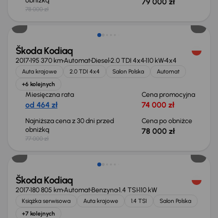
obniżką
79 000 zł
78 000 zł
Świeżo skupione
Škoda Kodiaq
2017
195 370 km
Automat
Diesel
2.0 TDI 4x4
110 kW
4x4
Auta krajowe
2.0 TDI 4x4
Salon Polska
Automat
+6 kolejnych
Miesięczna rata
Cena promocyjna
od 464 zł
74 000 zł
Najniższa cena z 30 dni przed
Cena po obniżce
obniżką
78 000 zł
77 000 zł
Škoda Kodiaq
2017
180 805 km
Automat
Benzyna
1.4 TSI
110 kW
Książka serwisowa
Auta krajowe
1.4 TSI
Salon Polska
+7 kolejnych