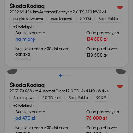
Škoda Kodiaq
2022
69 424 km
Automat
Benzyna
2.0 TSI
140 kW
4x4
Książka serwisowa
Auta krajowe
2.0 TSI
Salon Polska
+8 kolejnych
Miesięczna rata
Cena promocyjna
na miarę
134 500 zł
Najniższa cena z 30 dni przed
Cena po obniżce
obniżką
138 500 zł
140 000 zł
Škoda Kodiaq
2017
173 568 km
Automat
Diesel
2.0 TDI 4x4
140 kW
4x4
Auta krajowe
2.0 TDI 4x4
Salon Polska
190 KM
+6 kolejnych
Miesięczna rata
Cena promocyjna
od 470 zł
75 000 zł
Najniższa cena z 30 dni przed
Cena po obniżce