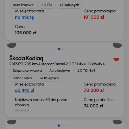
Auta krajowe
2.0 TDI
+9 kolejnych
Miesięczna rata
Cena promocyjna
na miarę
101 000 zł
Cena
105 000 zł
Taniej o 1 000 zł
Škoda Kodiaq
2017
177 735 km
Automat
Diesel
2.0 TDI 4x4
110 kW
4x4
Książka serwisowa
Auta krajowe
2.0 TDI 4x4
Salon Polska
+6 kolejnych
Miesięczna rata
Cena promocyjna
od 440 zł
70 000 zł
Najniższa cena z 30 dni przed
Cena po obniżce
obniżką
74 000 zł
75 000 zł
Taniej o 1 500 zł