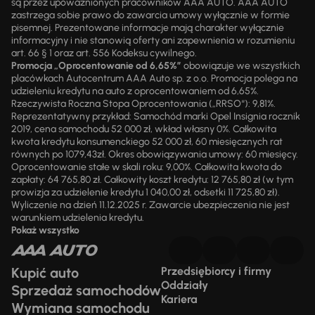
są przez upoważnionych pracowników AAA AUTO. AAA AUTO
zastrzega sobie prawo do zawarcia umowy wyłącznie w formie
pisemnej. Prezentowane informacje mają charakter wyłącznie
informacyjny i nie stanowią oferty ani zapewnienia w rozumieniu
art. 66 § 1 oraz art. 556 Kodeksu cywilnego.
Promocja „Oprocentowanie od 6,65%”
obowiązuje we wszystkich
placówkach Autocentrum AAA Auto sp. z o.o. Promocja polega na
udzieleniu kredytu na auto z oprocentowaniem od 6,65%.
Rzeczywista Roczna Stopa Oprocentowania („RRSO“): 9,81%.
Reprezentatywny przykład: Samochód marki Opel Insignia rocznik
2019, cena samochodu 52 000 zł, wkład własny 0%. Całkowita
kwota kredytu konsumenckiego 52 000 zł, 60 miesięcznych rat
równych po 1079,43zł. Okres obowiązywania umowy: 60 miesięcy.
Oprocentowanie stałe w skali roku: 9,00%. Całkowita kwota do
zapłaty: 64 765,80 zł. Całkowity koszt kredytu: 12 765,80 zł (w tym
prowizja za udzielenie kredytu 1 040,00 zł, odsetki 11 725,80 zł).
Wyliczenie na dzień 11.12.2025 r. Zawarcie ubezpieczenia nie jest
warunkiem udzielenia kredytu.
Pokaż wszystko
Kupić auto
Przedsiębiorcy i firmy
Oddziały
Sprzedaż samochodów
Kariera
Wymiana samochodu