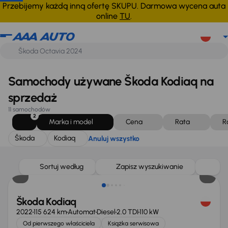
Škoda
Kodiaq
Anuluj wszystko
Przebijemy każdą inną ofertę SKUPU. Darmowa wycena auta
online
TU
.
Samochody używane Škoda Kodiaq na
sprzedaż
11 samochodów
2
Marka i model
Cena
Rata
R
Škoda
Kodiaq
Anuluj wszystko
Możliwość odliczenia VAT
Sortuj według
Zapisz wyszukiwanie
Škoda Kodiaq
2022
115 624 km
Automat
Diesel
2.0 TDI
110 kW
Od pierwszego właściciela
Książka serwisowa