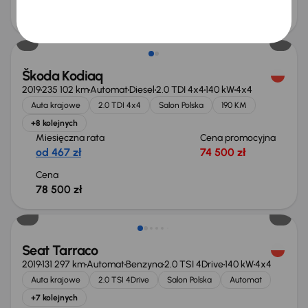
obniżką
140 000 zł
143 000 zł
Możliwość odliczenia VAT
Škoda Kodiaq
2019
235 102 km
Automat
Diesel
2.0 TDI 4x4
140 kW
4x4
Auta krajowe
2.0 TDI 4x4
Salon Polska
190 KM
+8 kolejnych
Miesięczna rata
Cena promocyjna
od 467 zł
74 500 zł
Cena
78 500 zł
Możliwość odliczenia VAT
Seat Tarraco
2019
131 297 km
Automat
Benzyna
2.0 TSI 4Drive
140 kW
4x4
Auta krajowe
2.0 TSI 4Drive
Salon Polska
Automat
+7 kolejnych