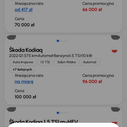
Miesięczna rata
Cena promocyjna
od 417 zł
66 000 zł
Cena
70 000 zł
Możliwość odliczenia VAT
Škoda Kodiaq
2022
121 575 km
Automat
Benzyna
1.5 TSI
110 kW
Auta krajowe
1.5 TSI
Salon Polska
Automat
+7 kolejnych
Miesięczna rata
Cena promocyjna
na miarę
96 000 zł
Cena
100 000 zł
Taniej o 2 000 zł
Škoda Kodiaq 1.5 TSI m-HEV