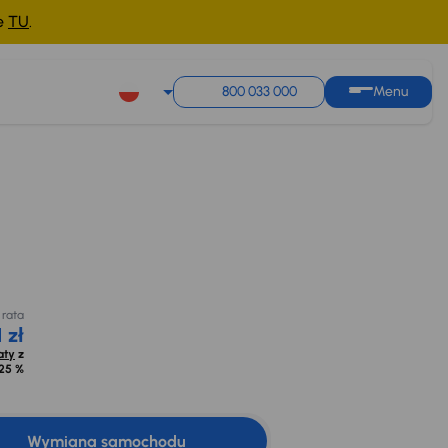
ne
TU
.
800 033 000
Menu
Miesięczna rata
mocyjna na
od 521 zł
kredyt
 500 zł
Oblicz raty
z
opr. od
8,25 %
 rata
 zł
aty
z
25 %
Wymiana samochodu