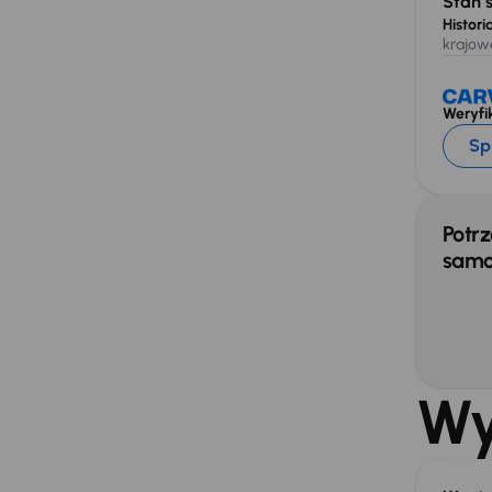
Stan 
Historia
krajow
Weryfik
Sp
Potrz
samo
Wy