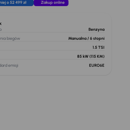
ej o 52 499 zł
Zakup online
k
o
Benzyna
ynia biegów
Manualna
/ 6 stopni
1.5 TSI
85 kW
(115 KM)
ard emisji
EURO6E