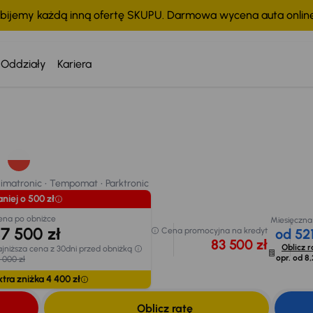
bijemy każdą inną ofertę SKUPU. Darmowa wycena auta onli
Oddziały
Kariera
Taniej o 500 zł
Cena po obniżce
87 500 zł
Cena pro
4
imatronic
Tempomat
Parktronic
Najniższa cena z 30dni
83
przed obniżką
chodu
88 000 zł
limatronic
Tempomat
Parktronic
Extra zniżka 4 400 zł
niej o 500 zł
ena po obniżce
Miesięczna
7 500 zł
Cena promocyjna na kredyt
od 521
83 500 zł
Oblicz r
jniższa cena z 30dni przed obniżką
opr. od
8,
 000 zł
xtra zniżka 4 400 zł
Oblicz ratę