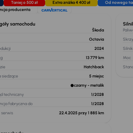
Taniej o 500 zł
Extra zniżka 4 400 zł
Od nowego tani
cja producenta
góły samochodu
Silni
Škoda
Paliw
Octavia
Skrz
dukcji
2024
Silnik
eg
13 779 km
Moc
zie
Hatchback
Stand
a siedzące
5
miejsc
czarny
- metalik
ąd techniczny
1/2028
cja fabryczna do
1/2028
 serwis
22.4.2025 przy 1 885 km