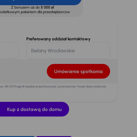
Z bonusem aż do
5 000 zł
dodatkowym pakietem dla przedsiębiorców
Preferowany oddział kontaktowy
Umówienie spotkania
mice, 184 00 Praga 8, będzie przechowywać i przetwarzać Twoje dane osobowe
Kup z dostawą do domu