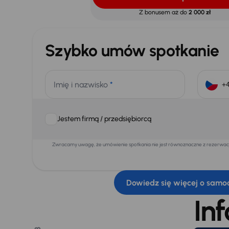
Z bonusem aż do
2 000 zł
Szybko umów spotkanie
Imię i nazwisko
*
Jestem firmą / przedsiębiorcą
Zwracamy uwagę, że umówienie spotkania nie jest równoznaczne z rezerwacją
Dowiedz się więcej o samo
In