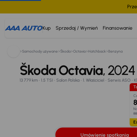
Prze
Kup
Sprzedaj / Wymień
Finansowanie
Samochody używane
Škoda
Octavia
Hatchback
Benzyna
Škoda Octavia
800 033 000
2024
13 779 km
Škoda Octavia
1.5 TSI
Salon Polska
1. Właściciel
, 202
Serwis ASO
Kl
Taniej o 500 zł
Umówienie spotkania
Oblicz ratę
Wymiana samo
13 779 km
1.5 TSI
Salon Polska
1. Właściciel
Serwis ASO
K
Opr. od
Ta
8,25 %
25
C
8
Na
88
E
Umówienie spotkania