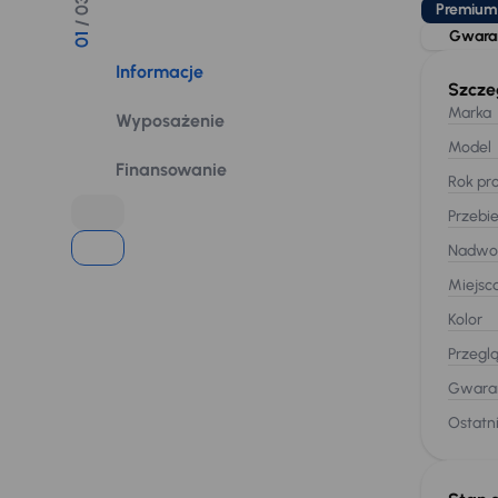
/ 03
Premium
Gwaran
01
Informacje
Szcze
Marka
Wyposażenie
Model
Finansowanie
Rok pro
Przebi
Nadwo
Miejsc
Kolor
Przegl
Gwaran
Ostatni