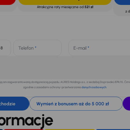
Atrakcyjne raty miesięczne od
521 zł
z 
Telefon
*
E-mail
*
+48
 ani zagwarantowaną dostępnością pojazdu. AURES Holdings a.s., z siedzibą Dopraváků 874/15, Či
zgodnie z zasadami ochrony i przetwarzania
danych osobowych
.
chodzie
Wymień z bonusem aż do 5 000 zł
formacje