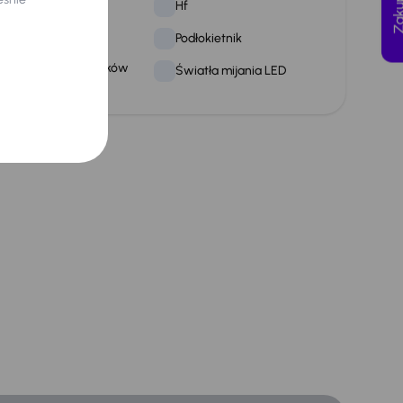
niazdo USB-C
Hf
nfotainment
Podłokietnik
ozpoznawanie znaków
Światła mijania LED
rogowych