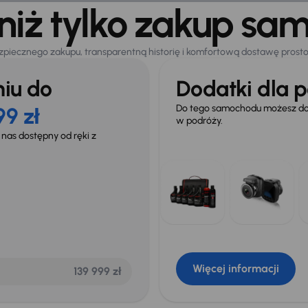
 niż tylko zakup sa
zpiecznego zakupu, transparentną historię i komfortową dostawę prost
iu do
Dodatki dla p
Do tego samochodu możesz dok
99 zł
w podróży.
 nas dostępny od ręki z
Więcej informacji
139 999 zł