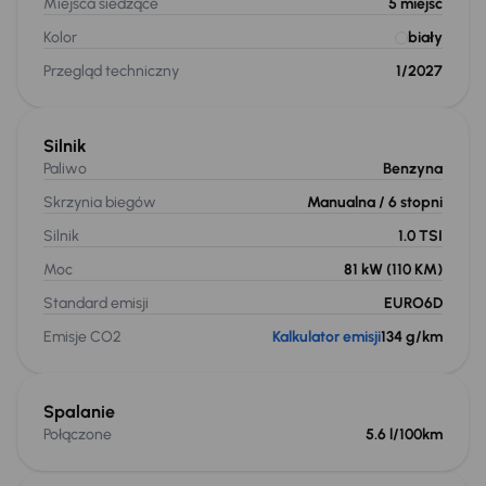
Miejsca siedzące
5
miejsc
Kolor
biały
Przegląd techniczny
1/2027
Silnik
Paliwo
Benzyna
Skrzynia biegów
Manualna
/ 6 stopni
Silnik
1.0 TSI
Moc
81 kW
(110 KM)
Standard emisji
EURO6D
Emisje CO2
Kalkulator emisji
134 g/km
Spalanie
Połączone
5.6 l/100km