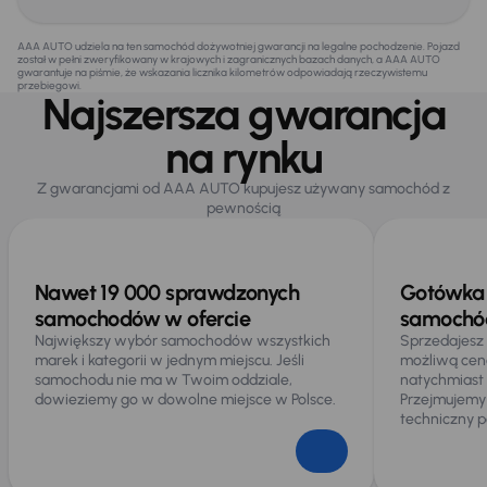
AAA AUTO udziela na ten samochód dożywotniej gwarancji na legalne pochodzenie. Pojazd
został w pełni zweryfikowany w krajowych i zagranicznych bazach danych, a AAA AUTO
gwarantuje na piśmie, że wskazania licznika kilometrów odpowiadają rzeczywistemu
przebiegowi.
Najszersza gwarancja
na rynku
Z gwarancjami od AAA AUTO kupujesz używany samochód z
pewnością
Nawet 19 000 sprawdzonych
Gotówka 
samochodów w ofercie
samochód
Największy wybór samochodów wszystkich
Sprzedajesz
marek i kategorii w jednym miejscu. Jeśli
możliwą cen
samochodu nie ma w Twoim oddziale,
natychmiast
dowieziemy go w dowolne miejsce w Polsce.
Przejmujemy
techniczny p