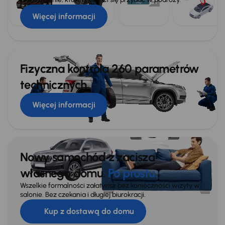
Więcej informacji
Fizyczna kontrola 260 parametrów
technicznych
Więcej informacji
Nowy samochód z zacisza
własnego domu.
Po prostu.
Wszelkie formalności załatwisz bez konieczności wizyty w
salonie. Bez czekania i długiej biurokracji.
Kup z dostawą do domu