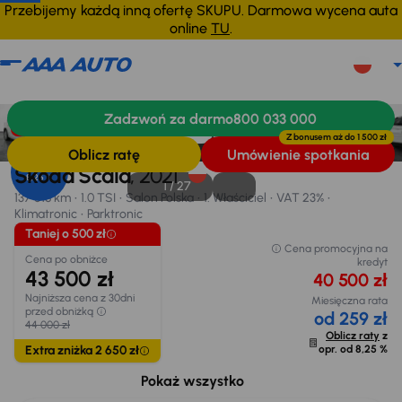
Przebijemy każdą inną ofertę SKUPU. Darmowa wycena auta
online
TU
.
Škoda Scala
2021
137 518 km
Zadzwoń za darmo
800 033 000
Informacje
Wyposażenie
Zalety samochodu
Finansowanie
Taniej o 500 zł
Z bonusem aż do
1 500 zł
Oblicz ratę
Umówienie spotkania
Opr. od
Škoda Scala
, 2021
8,25 %
1 /
27
137 518 km
1.0 TSI
Salon Polska
1. Właściciel
VAT 23%
Klimatronic
Parktronic
Taniej o 500 zł
Cena promocyjna na
Cena po obniżce
kredyt
43 500 zł
40 500 zł
Najniższa cena z 30dni
Miesięczna rata
przed obniżką
od 259 zł
44 000 zł
Oblicz raty
z
Extra zniżka 2 650 zł
opr. od
8,25 %
Możliwe odliczenie podatku VAT
8 135 zł
Pokaż wszystko