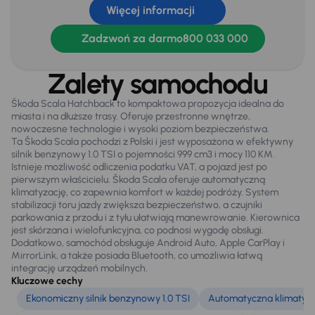
Więcej informacji
Automatyczne swiatla dzienne
Czujniki parkowania prz. i tył
Zadzwoń za darmo
800 033 000
Dzienne swiatla LED
Zalety samochodu
Elektryczne lusterka
Škoda Scala Hatchback to kompaktowa propozycja idealna do
Oryginalne Alufelgi
miasta i na dłuższe trasy. Oferuje przestronne wnętrze,
nowoczesne technologie i wysoki poziom bezpieczeństwa.
Światła przeciwmgielne
Ta Škoda Scala pochodzi z Polski i jest wyposażona w efektywny
silnik benzynowy 1.0 TSI o pojemności 999 cm3 i mocy 110 KM.
Istnieje możliwość odliczenia podatku VAT, a pojazd jest po
pierwszym właścicielu. Škoda Scala oferuje automatyczną
Extra
klimatyzację, co zapewnia komfort w każdej podróży. System
Czujnik deszczu
stabilizacji toru jazdy zwiększa bezpieczeństwo, a czujniki
parkowania z przodu i z tyłu ułatwiają manewrowanie. Kierownica
jest skórzana i wielofunkcyjna, co podnosi wygodę obsługi.
Dodatkowo, samochód obsługuje Android Auto, Apple CarPlay i
Infotainment
MirrorLink, a także posiada Bluetooth, co umożliwia łatwą
integrację urządzeń mobilnych.
Android Auto
Kluczowe cechy
Apple CarPlay
Ekonomiczny silnik benzynowy 1.0 TSI
Automatyczna klimatyz