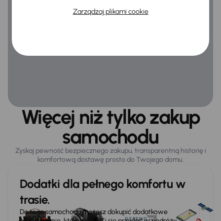
Ogólne
Zarządzaj plikami cookie
Gniazdo USB-C
Hf
Infotainment
Podłokietnik
Światła mijania LED
Więcej niż tylko zakup
samochodu
Zyskaj pewność bezpiecznego zakupu, transparentną historię i
komfortową dostawę prosto do Twojego domu.
Dodatki dla pełnego komfortu w
trasie.
Do tego samochodu możesz dokupić dodatkowe
wyposażenie, które może Ci się przydać w podróży.