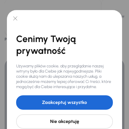
Bluetooth
MirrorLink
Samochód wyposażony jest w efektywny
Istnieje mo
silnik benzynowy 1.0 TSI o mocy 110KM.
System sterowania głosem
Cenimy Twoją
Podoba ci się ten opis?
Tak
Nie
Finansowanie
Bezpieczeństwo
prywatność
ABS
Zyskaj lepsze warunki finansowania niż v banku.
Airbag
Używamy plików cookie, aby przeglądanie naszej
witryny było dla Ciebie jak najwygodniejsze. Pliki
ASR
cookie służą nam do ulepszania naszych usług, a
jednocześnie możemy lepiej oferować Ci treści, które
Automatyczne zatrzymanie przed przeszkoda
mogą być dla Ciebie interesujące i przydatne.
ESP
Zaakceptuj wszystko
Kontrola tlaku v pneumatikách
System stabilizacji toru jazdy
Nie akceptuję