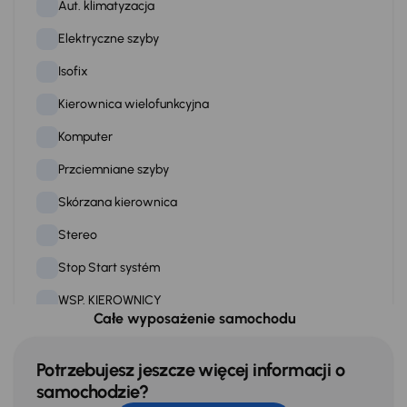
Aut. klimatyzacja
Elektryczne szyby
Isofix
Kierownica wielofunkcyjna
Komputer
Przciemniane szyby
Skórzana kierownica
Stereo
Stop Start systém
WSP. KIEROWNICY
Całe wyposażenie samochodu
Zamek centralny
Potrzebujesz jeszcze więcej informacji o
samochodzie?
Na zewnątrz