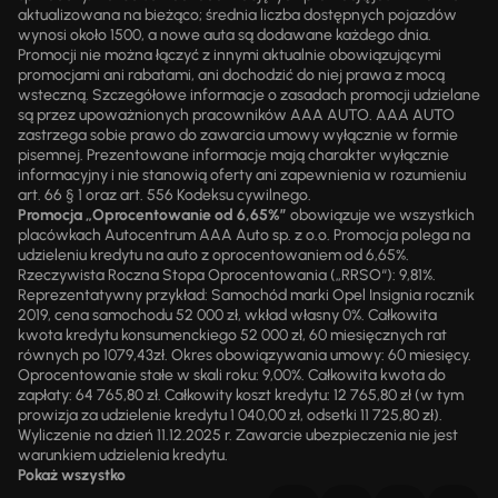
aktualizowana na bieżąco; średnia liczba dostępnych pojazdów
wynosi około 1500, a nowe auta są dodawane każdego dnia.
Promocji nie można łączyć z innymi aktualnie obowiązującymi
promocjami ani rabatami, ani dochodzić do niej prawa z mocą
wsteczną. Szczegółowe informacje o zasadach promocji udzielane
są przez upoważnionych pracowników AAA AUTO. AAA AUTO
zastrzega sobie prawo do zawarcia umowy wyłącznie w formie
pisemnej. Prezentowane informacje mają charakter wyłącznie
informacyjny i nie stanowią oferty ani zapewnienia w rozumieniu
art. 66 § 1 oraz art. 556 Kodeksu cywilnego.
Promocja „Oprocentowanie od 6,65%”
obowiązuje we wszystkich
placówkach Autocentrum AAA Auto sp. z o.o. Promocja polega na
udzieleniu kredytu na auto z oprocentowaniem od 6,65%.
Rzeczywista Roczna Stopa Oprocentowania („RRSO“): 9,81%.
Reprezentatywny przykład: Samochód marki Opel Insignia rocznik
2019, cena samochodu 52 000 zł, wkład własny 0%. Całkowita
kwota kredytu konsumenckiego 52 000 zł, 60 miesięcznych rat
równych po 1079,43zł. Okres obowiązywania umowy: 60 miesięcy.
Oprocentowanie stałe w skali roku: 9,00%. Całkowita kwota do
zapłaty: 64 765,80 zł. Całkowity koszt kredytu: 12 765,80 zł (w tym
prowizja za udzielenie kredytu 1 040,00 zł, odsetki 11 725,80 zł).
Wyliczenie na dzień 11.12.2025 r. Zawarcie ubezpieczenia nie jest
warunkiem udzielenia kredytu.
Pokaż wszystko