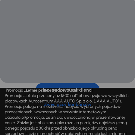
Inni zadowoleni klienci
Promocja „Letnie przeceny aż 1500 aut”
Promocja „Letnie przeceny aż 1500 aut” obowiązuje we wszystkich
placówkach Autocentrum AAA AUTO Sp. z o.o. („AAA AUTO”).
Zwycięzcy konkursów
Promocja polega na możliwości nabycia wybranych pojazdów
przecenionych, wskazanych w serwisie internetowym
aaaauto.pl/promocja, ze zniżką uwidocznioną w prezentowanej
cenie. Zniżka jest obliczana jako różnica pomiędzy najniższą ceną
danego pojazdu z 30 dni przed obniżką a jego aktualną ceną
sprzedaży. Liczba samochodów objętych promocją jest zmienna i