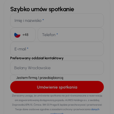
Szybko umów spotkanie
Imię i nazwisko
*
Telefon
*
+48
E-mail
*
Preferowany oddział kontaktowy
Jestem firmą / przedsiębiorcą
Umówienie spotkania
Zwracamy uwagę, że umówienie spotkania nie jest równoznaczne z rezerwacją
ani zagwarantowaną dostępnością pojazdu. AURES Holdings a.s., z siedzibą
Dopraváků 874/15, Čimice, 184 00 Praga 8, będzie przechowywać i przetwarzać
Twoje dane osobowe zgodnie z zasadami ochrony i przetwarzania
danych
osobowych
.