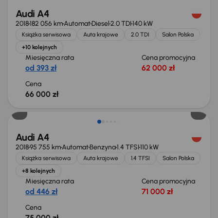
Audi A4
2018
182 056 km
Automat
Diesel
2.0 TDI
140 kW
Książka serwisowa
Auta krajowe
2.0 TDI
Salon Polska
+10 kolejnych
Miesięczna rata
Cena promocyjna
od 393 zł
62 000 zł
Cena
66 000 zł
Możliwość odliczenia VAT
Audi A4
2018
95 755 km
Automat
Benzyna
1.4 TFSI
110 kW
Książka serwisowa
Auta krajowe
1.4 TFSI
Salon Polska
+8 kolejnych
Miesięczna rata
Cena promocyjna
od 446 zł
71 000 zł
Cena
75 000 zł