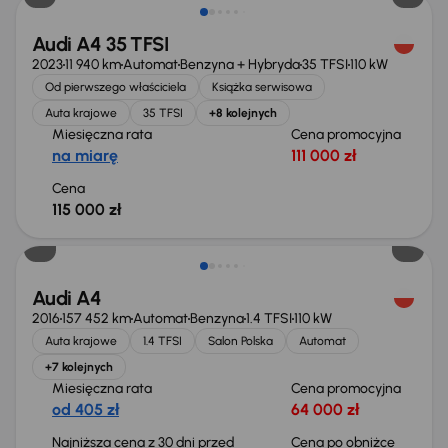
Audi A4 35 TFSI
2023
11 940 km
Automat
Benzyna + Hybryda
35 TFSI
110 kW
Od pierwszego właściciela
Książka serwisowa
Auta krajowe
35 TFSI
+8 kolejnych
Miesięczna rata
Cena promocyjna
na miarę
111 000 zł
Cena
115 000 zł
Taniej o 1 500 zł
Audi A4
2016
157 452 km
Automat
Benzyna
1.4 TFSI
110 kW
Auta krajowe
1.4 TFSI
Salon Polska
Automat
+7 kolejnych
Miesięczna rata
Cena promocyjna
od 405 zł
64 000 zł
Najniższa cena z 30 dni przed
Cena po obniżce