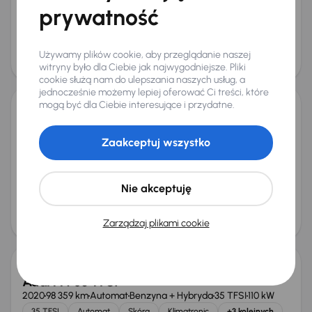
Miesięczna rata
Cena promocyjna
prywatność
od 565 zł
91 000 zł
Cena
Używamy plików cookie, aby przeglądanie naszej
95 000 zł
witryny było dla Ciebie jak najwygodniejsze. Pliki
cookie służą nam do ulepszania naszych usług, a
jednocześnie możemy lepiej oferować Ci treści, które
mogą być dla Ciebie interesujące i przydatne.
Audi A4
2012
247 092 km
Automat
Diesel
2.0 TDI
130 kW
Zaakceptuj wszystko
2.0 TDI
177 KM
Automat
Skóra
+5 kolejnych
Miesięczna rata
Cena promocyjna
od 226 zł
36 000 zł
Nie akceptuję
Cena
38 000 zł
Zarządzaj plikami cookie
Taniej o 2 000 zł
Audi A4 35 TFSI
2020
98 359 km
Automat
Benzyna + Hybryda
35 TFSI
110 kW
35 TFSI
Automat
Skóra
Klimatronic
+3 kolejnych