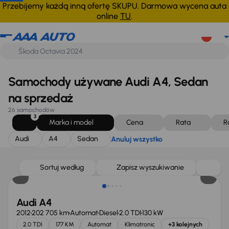
Audi
A4
Sedan
Anuluj wszystko
Przebijemy każdą inną ofertę SKUPU. Darmowa wycena auta
online
TU
.
Samochody używane Audi A4, Sedan
na sprzedaż
26 samochodów
3
Marka i model
Cena
Rata
R
Audi
A4
Sedan
Anuluj wszystko
Sortuj według
Zapisz wyszukiwanie
Audi A4
2012
202 705 km
Automat
Diesel
2.0 TDI
130 kW
2.0 TDI
177 KM
Automat
Klimatronic
+3 kolejnych