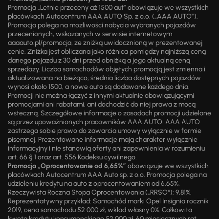
Promocja „Letnie przeceny aż 1500 aut” obowiązuje we wszystkich
placówkach Autocentrum AAA AUTO Sp. z o.o. („AAA AUTO”).
Promocja polega na możliwości nabycia wybranych pojazdów
przecenionych, wskazanych w serwisie internetowym
aaaauto.pl/promocja, ze zniżką uwidocznioną w prezentowanej
cenie. Zniżka jest obliczana jako różnica pomiędzy najniższą ceną
danego pojazdu z 30 dni przed obniżką a jego aktualną ceną
sprzedaży. Liczba samochodów objętych promocją jest zmienna i
aktualizowana na bieżąco; średnia liczba dostępnych pojazdów
wynosi około 1500, a nowe auta są dodawane każdego dnia.
Promocji nie można łączyć z innymi aktualnie obowiązującymi
promocjami ani rabatami, ani dochodzić do niej prawa z mocą
wsteczną. Szczegółowe informacje o zasadach promocji udzielane
są przez upoważnionych pracowników AAA AUTO. AAA AUTO
zastrzega sobie prawo do zawarcia umowy wyłącznie w formie
pisemnej. Prezentowane informacje mają charakter wyłącznie
informacyjny i nie stanowią oferty ani zapewnienia w rozumieniu
art. 66 § 1 oraz art. 556 Kodeksu cywilnego.
Promocja „Oprocentowanie od 6,65%”
obowiązuje we wszystkich
placówkach Autocentrum AAA Auto sp. z o.o. Promocja polega na
udzieleniu kredytu na auto z oprocentowaniem od 6,65%.
Rzeczywista Roczna Stopa Oprocentowania („RRSO“): 9,81%.
Reprezentatywny przykład: Samochód marki Opel Insignia rocznik
2019, cena samochodu 52 000 zł, wkład własny 0%. Całkowita
kwota kredytu konsumenckiego 52 000 zł, 60 miesięcznych rat