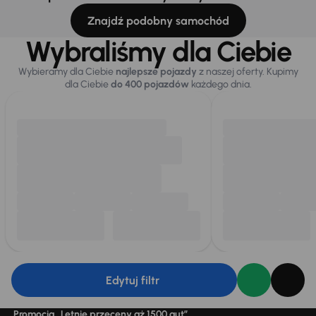
Znajdź podobny samochód
Wybraliśmy dla Ciebie
Wybieramy dla Ciebie
najlepsze pojazdy
z naszej oferty. Kupimy
dla Ciebie
do 400 pojazdów
każdego dnia.
Edytuj filtr
Promocja „Letnie przeceny aż 1500 aut”