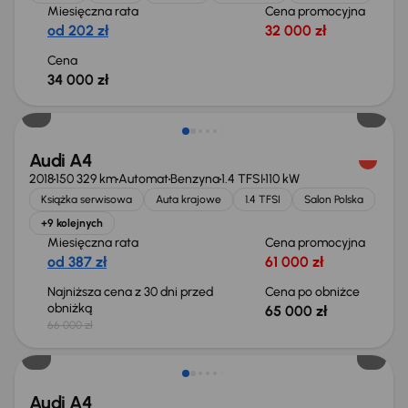
Miesięczna rata
Cena promocyjna
od 202 zł
32 000 zł
Cena
34 000 zł
Taniej o 1 000 zł
Audi A4
2018
150 329 km
Automat
Benzyna
1.4 TFSI
110 kW
Książka serwisowa
Auta krajowe
1.4 TFSI
Salon Polska
+9 kolejnych
Miesięczna rata
Cena promocyjna
od 387 zł
61 000 zł
Najniższa cena z 30 dni przed
Cena po obniżce
obniżką
65 000 zł
66 000 zł
Audi A4