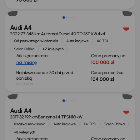
Taniej o 1 000 zł
Audi A4
2022
77 348 km
Automat
Diesel
40 TDI
150 kW
4x4
Od pierwszego właściciela
Auta krajowe
40 TDI
Salon Polska
+7 kolejnych
Miesięczna rata
Cena promocyjna
na miarę
100 000 zł
Najniższa cena z 30 dni przed
Cena po obniżce
obniżką
104 000 zł
105 000 zł
Taniej o 1 000 zł
Audi A4
2017
82 199 km
Benzyna
1.4 TFSI
110 kW
Książka serwisowa
Auta krajowe
1.4 TFSI
Salon Polska
+8 kolejnych
Miesięczna rata
Cena promocyjna