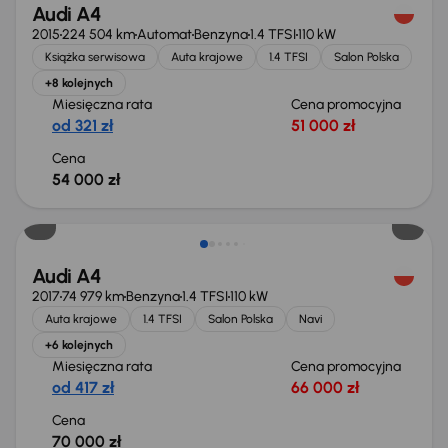
Audi A4
2015
224 504 km
Automat
Benzyna
1.4 TFSI
110 kW
Książka serwisowa
Auta krajowe
1.4 TFSI
Salon Polska
+8 kolejnych
Miesięczna rata
Cena promocyjna
od 321 zł
51 000 zł
Cena
54 000 zł
Audi A4
2017
74 979 km
Benzyna
1.4 TFSI
110 kW
Auta krajowe
1.4 TFSI
Salon Polska
Navi
+6 kolejnych
Miesięczna rata
Cena promocyjna
od 417 zł
66 000 zł
Cena
70 000 zł