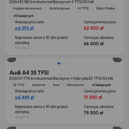
2016
143 185 km
Automat
Benzyna
1.4 TFSI
110 kW
Książka serwisowa
Auta krajowe
1.4 TFSI
Salon Polska
+10 kolejnych
Miesięczna rata
Cena promocyjna
od 393 zł
62 000 zł
Najniższa cena z 30 dni przed
Cena po obniżce
obniżką
66 000 zł
67 000 zł
Taniej o 1 000 zł
Audi A4 35 TFSI
2020
111 774 km
Automat
Benzyna + Hybryda
35 TFSI
110 kW
35 TFSI
Automat
Navi
Klimatronic
+3 kolejnych
Miesięczna rata
Cena promocyjna
od 449 zł
71 500 zł
Najniższa cena z 30 dni przed
Cena po obniżce
obniżką
75 500 zł
76 500 zł