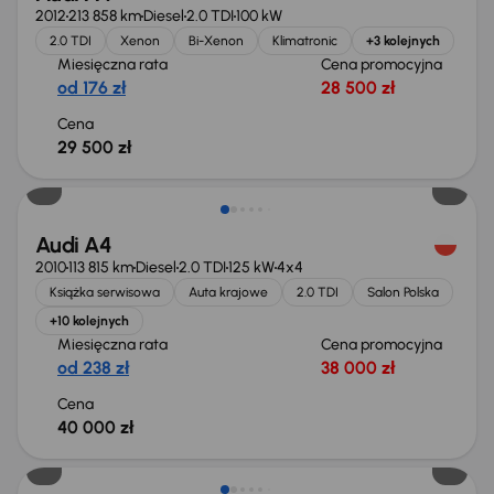
2012
213 858 km
Diesel
2.0 TDI
100 kW
2.0 TDI
Xenon
Bi-Xenon
Klimatronic
+3 kolejnych
Miesięczna rata
Cena promocyjna
od 176 zł
28 500 zł
Cena
29 500 zł
Audi A4
2010
113 815 km
Diesel
2.0 TDI
125 kW
4x4
Książka serwisowa
Auta krajowe
2.0 TDI
Salon Polska
+10 kolejnych
Miesięczna rata
Cena promocyjna
od 238 zł
38 000 zł
Cena
40 000 zł