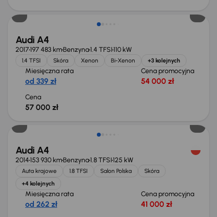
Audi A4
2017
197 483 km
Benzyna
1.4 TFSI
110 kW
1.4 TFSI
Skóra
Xenon
Bi-Xenon
+3 kolejnych
Miesięczna rata
Cena promocyjna
od 339 zł
54 000 zł
Cena
57 000 zł
Świeżo skupione
Audi A4
2014
153 930 km
Benzyna
1.8 TFSI
125 kW
Auta krajowe
1.8 TFSI
Salon Polska
Skóra
+4 kolejnych
Miesięczna rata
Cena promocyjna
od 262 zł
41 000 zł