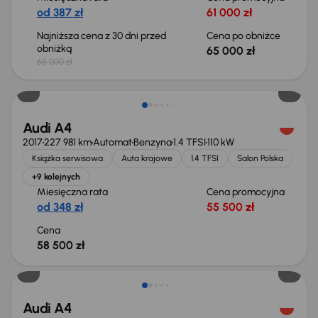
od 387 zł
61 000 zł
Najniższa cena z 30 dni przed
Cena po obniżce
obniżką
65 000 zł
66 000 zł
Świeżo skupione
Audi A4
2017
227 981 km
Automat
Benzyna
1.4 TFSI
110 kW
Książka serwisowa
Auta krajowe
1.4 TFSI
Salon Polska
+9 kolejnych
Miesięczna rata
Cena promocyjna
od 348 zł
55 500 zł
Cena
58 500 zł
Taniej o 1 000 zł
Audi A4