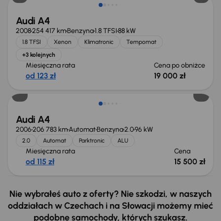
Audi A4
2008
254 417 km
Benzyna
1.8 TFSI
88 kW
1.8 TFSI
Xenon
Klimatronic
Tempomat
+3 kolejnych
Miesięczna rata
Cena po obniżce
od 123 zł
19 000 zł
Audi A4
2006
206 783 km
Automat
Benzyna
2.0
96 kW
2.0
Automat
Parktronic
ALU
Miesięczna rata
Cena
od 115 zł
15 500 zł
Nie wybrałeś auto z oferty? Nie szkodzi, w naszych
oddziałach w Czechach i na Słowacji możemy mieć
podobne samochody, których szukasz.