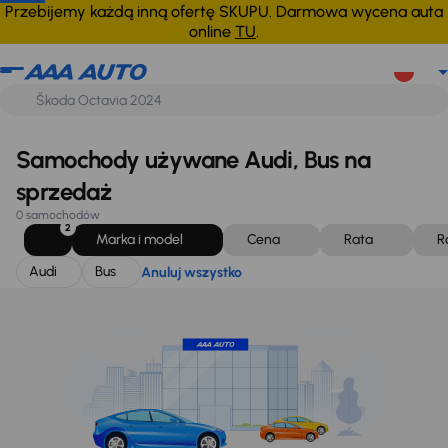
Audi
Bus
Anuluj wszystko
Przebijemy każdą inną ofertę SKUPU. Darmowa wycena auta
online
TU
.
Samochody używane Audi, Bus na
sprzedaż
0 samochodów
2
Marka i model
Cena
Rata
R
Audi
Bus
Anuluj wszystko