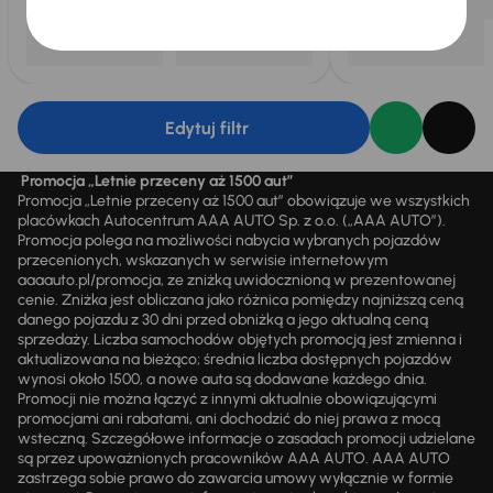
Edytuj filtr
Promocja „Letnie przeceny aż 1500 aut”
Promocja „Letnie przeceny aż 1500 aut” obowiązuje we wszystkich
placówkach Autocentrum AAA AUTO Sp. z o.o. („AAA AUTO”).
Promocja polega na możliwości nabycia wybranych pojazdów
przecenionych, wskazanych w serwisie internetowym
aaaauto.pl/promocja, ze zniżką uwidocznioną w prezentowanej
cenie. Zniżka jest obliczana jako różnica pomiędzy najniższą ceną
danego pojazdu z 30 dni przed obniżką a jego aktualną ceną
sprzedaży. Liczba samochodów objętych promocją jest zmienna i
aktualizowana na bieżąco; średnia liczba dostępnych pojazdów
wynosi około 1500, a nowe auta są dodawane każdego dnia.
Promocji nie można łączyć z innymi aktualnie obowiązującymi
promocjami ani rabatami, ani dochodzić do niej prawa z mocą
wsteczną. Szczegółowe informacje o zasadach promocji udzielane
są przez upoważnionych pracowników AAA AUTO. AAA AUTO
zastrzega sobie prawo do zawarcia umowy wyłącznie w formie