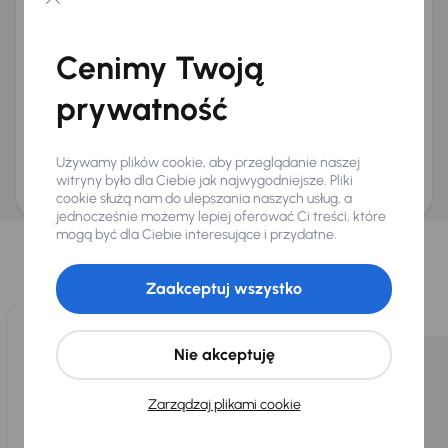
Chcę otrzymywać informacje o ofertach rabatowych
Na e-mail
(opcjonalnie)
Cenimy Twoją
Na numer telefonu
(opcjonalnie)
prywatność
Wyślij zapytanie
Zwracamy uwagę, że umówienie spotkania nie jest równoznaczne z rezerwacją
ani zagwarantowaną dostępnością pojazdu. AURES Holdings a.s., z siedzibą
Używamy plików cookie, aby przeglądanie naszej
Dopraváků 874/15, Čimice, 184 00 Praga 8, będzie przechowywać i przetwarzać
Twoje dane osobowe zgodnie z zasadami ochrony i przetwarzania
danych
witryny było dla Ciebie jak najwygodniejsze. Pliki
osobowych
.
cookie służą nam do ulepszania naszych usług, a
jednocześnie możemy lepiej oferować Ci treści, które
Wybraliśmy dla Ciebie
mogą być dla Ciebie interesujące i przydatne.
Wybieramy dla Ciebie
najlepsze pojazdy
z naszej oferty. Kupimy
dla Ciebie
do 400 pojazdów
każdego dnia.
Zaakceptuj wszystko
Nie akceptuję
Zarządzaj plikami cookie