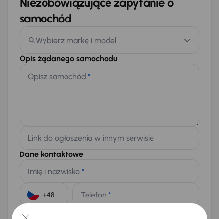
Niezobowiązujące zapytanie o
samochód
Wybierz markę i model
Opis żądanego samochodu
Opisz samochód
*
Link do ogłoszenia w innym serwisie
Dane kontaktowe
Imię i nazwisko
*
Telefon
*
+48
E-mail
*