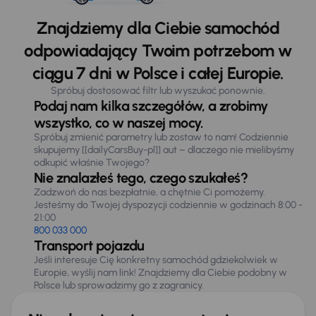
Znajdziemy dla Ciebie samochód
odpowiadający Twoim potrzebom w
ciągu 7 dni w Polsce i całej Europie.
Spróbuj dostosować filtr lub wyszukać ponownie.
Podaj nam kilka szczegółów, a zrobimy
wszystko, co w naszej mocy.
Spróbuj zmienić parametry lub zostaw to nam! Codziennie
skupujemy [[dailyCarsBuy-pl]] aut – dlaczego nie mielibyśmy
odkupić właśnie Twojego?
Nie znalazłeś tego, czego szukałeś?
Zadzwoń do nas bezpłatnie, a chętnie Ci pomożemy.
Jesteśmy do Twojej dyspozycji codziennie w godzinach 8:00 -
21:00
800 033 000
Transport pojazdu
Jeśli interesuje Cię konkretny samochód gdziekolwiek w
Europie, wyślij nam link! Znajdziemy dla Ciebie podobny w
Polsce lub sprowadzimy go z zagranicy.