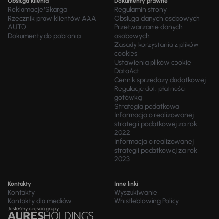
Obsługa klienta
Dokumenty prawne
Reklamacje/Skarga
Regulamin strony
Rzecznik praw klientów AAA
Obsługa danych osobowych
AUTO
Przetwarzanie danych
Dokumenty do pobrania
osobowych
Zasady korzystania z plików
cookies
Ustawienia plików cookie
DataAct
Cennik sprzedaży dodatkowej
Regulacje dot. płatności
gotówką
Strategia podatkowa
Informacja o realizowanej
strategii podatkowej za rok
2022
Informacja o realizowanej
strategii podatkowej za rok
2023
Kontakty
Inne linki
Kontakty
Wyszukiwanie
Kontakty dla mediów
Whistleblowing Policy
Jesteśmy częścią grupy