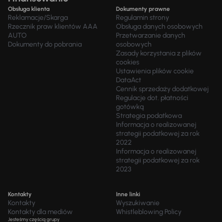
Obsługa klienta
Dokumenty prawne
Reklamacje/Skarga
Regulamin strony
Rzecznik praw klientów AAA
Obsługa danych osobowych
AUTO
Przetwarzanie danych
Dokumenty do pobrania
osobowych
Zasady korzystania z plików
cookies
Ustawienia plików cookie
DataAct
Cennik sprzedaży dodatkowej
Regulacje dot. płatności
gotówką
Strategia podatkowa
Informacja o realizowanej
strategii podatkowej za rok
2022
Informacja o realizowanej
strategii podatkowej za rok
2023
Kontakty
Inne linki
Kontakty
Wyszukiwanie
Kontakty dla mediów
Whistleblowing Policy
Jesteśmy częścią grupy