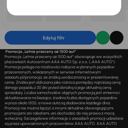
Edytuj filtr
Promocja „Letnie przeceny aż 1500 aut”
Promocja „Letnie przeceny aż 1500 aut” obowiązuje we wszystkich
placówkach Autocentrum AAA AUTO Sp. z o.o. („AAA AUTO”).
Promocja polega na możliwości nabycia wybranych pojazdów
przecenionych, wskazanych w serwisie internetowym
aaaauto.pl/promocja, ze zniżką uwidocznioną w prezentowanej
cenie. Zniżka jest obliczana jako różnica pomiędzy najniższą ceną
danego pojazdu z 30 dni przed obniżką a jego aktualną ceną
sprzedaży. Liczba samochodów objętych promocją jest zmienna i
aktualizowana na bieżąco; średnia liczba dostępnych pojazdów
wynosi około 1500, a nowe auta są dodawane każdego dnia.
Promocji nie można łączyć z innymi aktualnie obowiązującymi
promocjami ani rabatami, ani dochodzić do niej prawa z mocą
wsteczną. Szczegółowe informacje o zasadach promocji udzielane
są przez upoważnionych pracowników AAA AUTO. AAA AUTO