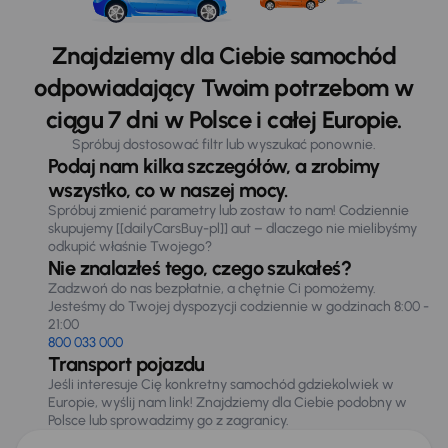
Znajdziemy dla Ciebie samochód
odpowiadający Twoim potrzebom w
ciągu 7 dni w Polsce i całej Europie.
Spróbuj dostosować filtr lub wyszukać ponownie.
Podaj nam kilka szczegółów, a zrobimy
wszystko, co w naszej mocy.
Spróbuj zmienić parametry lub zostaw to nam! Codziennie
skupujemy [[dailyCarsBuy-pl]] aut – dlaczego nie mielibyśmy
odkupić właśnie Twojego?
Nie znalazłeś tego, czego szukałeś?
Zadzwoń do nas bezpłatnie, a chętnie Ci pomożemy.
Jesteśmy do Twojej dyspozycji codziennie w godzinach 8:00 -
21:00
800 033 000
Transport pojazdu
Jeśli interesuje Cię konkretny samochód gdziekolwiek w
Europie, wyślij nam link! Znajdziemy dla Ciebie podobny w
Polsce lub sprowadzimy go z zagranicy.