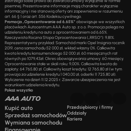
zastrzega sobie prawo do zawarcia umowy wyłącznie w formie
pisemnej. Prezentowane informacje mają charakter wyłącznie
informacyjny i nie stanowią oferty ani zapewnienia w rozumieniu
art. 66 § 1 oraz art. 556 Kodeksu cywilnego.
Promocja „Oprocentowanie od 6,65%”
obowiązuje we wszystkich
placówkach Autocentrum AAA Auto sp. z o.o. Promocja polega na
udzieleniu kredytu na auto z oprocentowaniem od 6,65%.
Rzeczywista Roczna Stopa Oprocentowania („RRSO“): 9,81%.
Reprezentatywny przykład: Samochód marki Opel Insignia rocznik
2019, cena samochodu 52 000 zł, wkład własny 0%. Całkowita
kwota kredytu konsumenckiego 52 000 zł, 60 miesięcznych rat
równych po 1079,43zł. Okres obowiązywania umowy: 60 miesięcy.
Oprocentowanie stałe w skali roku: 9,00%. Całkowita kwota do
zapłaty: 64 765,80 zł. Całkowity koszt kredytu: 12 765,80 zł (w tym
prowizja za udzielenie kredytu 1 040,00 zł, odsetki 11 725,80 zł).
Wyliczenie na dzień 11.12.2025 r. Zawarcie ubezpieczenia nie jest
warunkiem udzielenia kredytu.
Pokaż wszystko
Kupić auto
Przedsiębiorcy i firmy
Oddziały
Sprzedaż samochodów
Kariera
Wymiana samochodu
Finansowanie