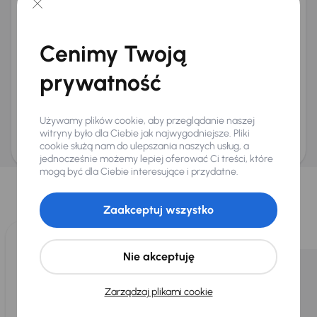
+48
E-mail
*
Chcę otrzymywać informacje o ofertach rabatowych
Cenimy Twoją
Na e-mail
(opcjonalnie)
Na numer telefonu
(opcjonalnie)
prywatność
Wyślij zapytanie
Zwracamy uwagę, że umówienie spotkania nie jest równoznaczne z rezerwacją
Używamy plików cookie, aby przeglądanie naszej
ani zagwarantowaną dostępnością pojazdu. AURES Holdings a.s., z siedzibą
Dopraváků 874/15, Čimice, 184 00 Praga 8, będzie przechowywać i przetwarzać
witryny było dla Ciebie jak najwygodniejsze. Pliki
Twoje dane osobowe zgodnie z zasadami ochrony i przetwarzania
danych
cookie służą nam do ulepszania naszych usług, a
osobowych
.
jednocześnie możemy lepiej oferować Ci treści, które
Wybraliśmy dla Ciebie
mogą być dla Ciebie interesujące i przydatne.
Wybieramy dla Ciebie
najlepsze pojazdy
z naszej oferty. Kupimy
Zaakceptuj wszystko
dla Ciebie
do 400 pojazdów
każdego dnia.
Nie akceptuję
Zarządzaj plikami cookie