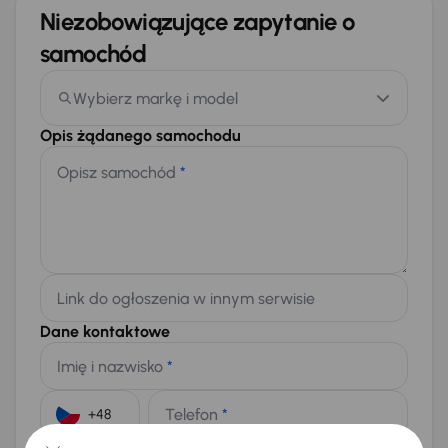
Niezobowiązujące zapytanie o
samochód
Wybierz markę i model
Opis żądanego samochodu
Opisz samochód
*
Link do ogłoszenia w innym serwisie
Dane kontaktowe
Imię i nazwisko
*
Telefon
*