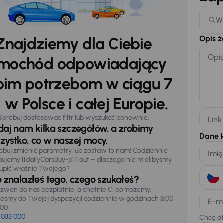
W
Opis 
Znajdziemy dla Ciebie
Opi
mochód odpowiadający
im potrzebom w ciągu 7
 w Polsce i całej Europie.
Spróbuj dostosować filtr lub wyszukać ponownie.
Link
daj nam kilka szczegółów, a zrobimy
Dane 
zystko, co w naszej mocy.
óbuj zmienić parametry lub zostaw to nam! Codziennie
Imię
pujemy [[dailyCarsBuy-pl]] aut – dlaczego nie mielibyśmy
upić właśnie Twojego?
e znalazłeś tego, czego szukałeś?
zwoń do nas bezpłatnie, a chętnie Ci pomożemy.
teśmy do Twojej dyspozycji codziennie w godzinach 8:00
E-m
:00
 033 000
Chcę o