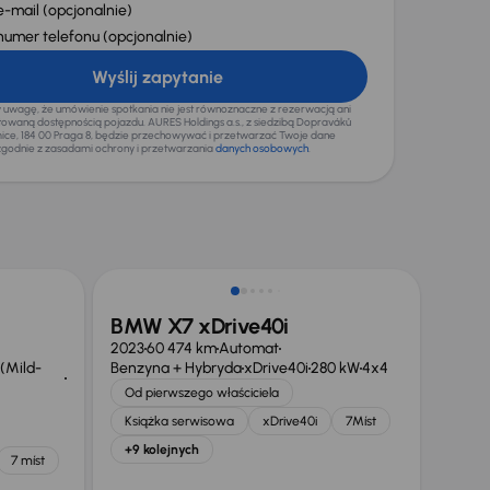
e-mail
(opcjonalnie)
numer telefonu
(opcjonalnie)
Wyślij zapytanie
wagę, że umówienie spotkania nie jest równoznaczne z rezerwacją ani
waną dostępnością pojazdu. AURES Holdings a.s., z siedzibą Dopraváků
mice, 184 00 Praga 8, będzie przechowywać i przetwarzać Twoje dane
godnie z zasadami ochrony i przetwarzania
danych osobowych
.
Taniej o 40 000 zł
BMW X7 xDrive40i
2023
60 474 km
Automat
(Mild-
Benzyna + Hybryda
xDrive40i
280 kW
4x4
Od pierwszego właściciela
Książka serwisowa
xDrive40i
7Míst
+9 kolejnych
7 míst