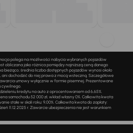
omocja polega na możliwości nabycia wybranych pojazdów
st obliczana jako różnica pomiędzy najniższą ceną danego
na bieżąco; średnia liczba dostępnych pojazdów wynosi około
i, ani dochodzić do niej prawa z mocą wsteczną. Szczegółowe
zawarcia umowy wyłącznie w formie pisemnej. Prezentowane
u cywilnego.
zieleniu kredytu na auto z oprocentowaniem od 6,65%.
cena samochodu 52 000 zł, wkład własny 0%. Całkowita kwota
ie stałe w skali roku: 9,00%. Całkowita kwota do zapłaty:
a dzień 11.12.2025 r. Zawarcie ubezpieczenia nie jest warunkiem