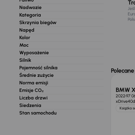
Tr
Nadwozie
Jeś
Eur
Kategoria
Pol
Skrzynia biegów
Napęd
Kolor
Moc
Wyposażenie
Silnik
Pojemność silnika
Polecane
Średnie zużycie
Norma emisji
BMW X7
Emisje CO₂
2022
97 0
Liczba drzwi
xDrive40d
Siedzenia
Książka 
Stan samochodu