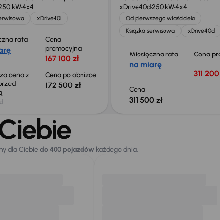
250 kW
4x4
xDrive40d
250 kW
4x4
serwisowa
xDrive40i
Od pierwszego właściciela
Książka serwisowa
xDrive40d
czna rata
Cena
promocyjna
arę
Miesięczna rata
Cena pr
167 100 zł
na miarę
311 200
sza cena z
Cena po obniżce
 przed
172 500 zł
Cena
ką
311 500 zł
zł
Ciebie
my dla Ciebie
do 400 pojazdów
każdego dnia.