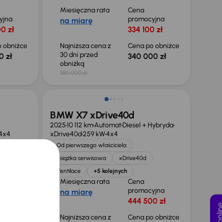
Miesięczna rata
Cena
yjna
promocyjna
na miarę
0 zł
334 100 zł
 obniżce
Najniższa cena z
Cena po obniżce
30 dni przed
0 zł
340 000 zł
obniżką
380 000 zł
Taniej o 10 300 zł
BMW X7 xDrive40d
2025
10 112 km
Automat
Diesel + Hybryda
4x4
xDrive40d
259 kW
4x4
Od pierwszego właściciela
íst
Książka serwisowa
xDrive40d
Ventilace
+5 kolejnych
Miesięczna rata
Cena
promocyjna
na miarę
omocyjna
444 500 zł
 zł
Najniższa cena z
Cena po obniżce