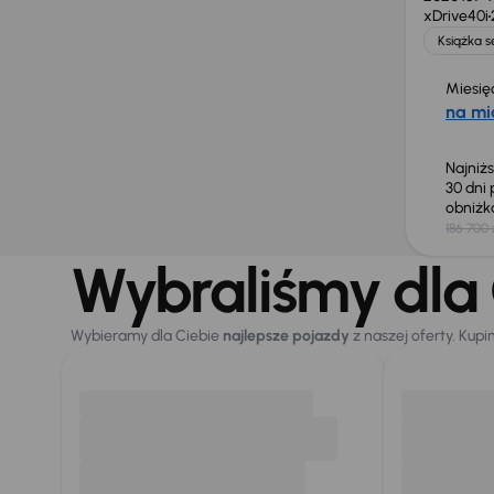
xDrive40i
Książka 
Miesię
na mi
Najniż
30 dni
obniż
186 700 
Wybraliśmy dla 
Wybieramy dla Ciebie
najlepsze pojazdy
z naszej oferty. Kupi