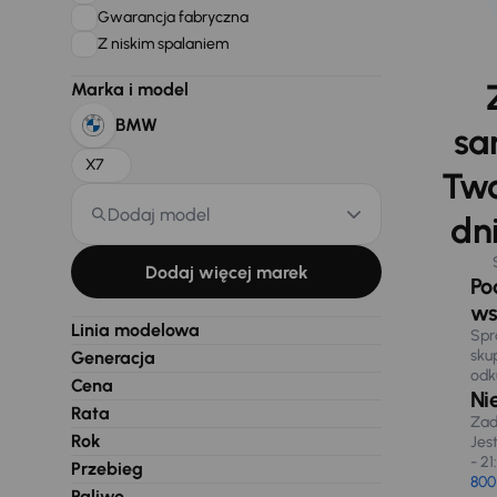
Gwarancja fabryczna
Z niskim spalaniem
Marka i model
BMW
sa
X7
Two
Dodaj model
dni
Dodaj więcej marek
Po
ws
Linia modelowa
Spr
sku
Generacja
odk
Cena
Ni
Rata
Zad
Rok
Jes
- 21
Przebieg
800
Paliwo