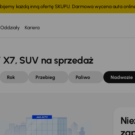
bijemy każdą inną ofertę SKUPU. Darmowa wycena auta onli
Oddziały
Kariera
X7, SUV na sprzedaż
Rok
Przebieg
Paliwo
Nadwozie
Nie
zap