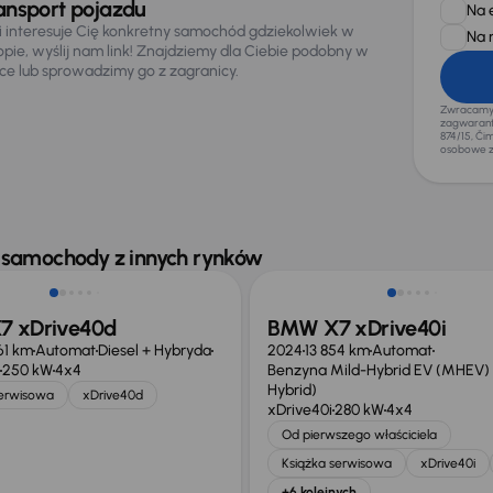
ansport pojazdu
Na 
li interesuje Cię konkretny samochód gdziekolwiek w
Na 
opie, wyślij nam link! Znajdziemy dla Ciebie podobny w
sce lub sprowadzimy go z zagranicy.
Zwracamy u
zagwaranto
874/15, Či
osobowe z
Taniej o 19 600 zł
 samochody z innych rynków
 xDrive40d
BMW X7 xDrive40i
61 km
Automat
Diesel + Hybryda
2024
13 854 km
Automat
250 kW
4x4
Benzyna Mild-Hybrid EV (MHEV) 
Hybrid)
serwisowa
xDrive40d
xDrive40i
280 kW
4x4
Od pierwszego właściciela
Książka serwisowa
xDrive40i
+6 kolejnych