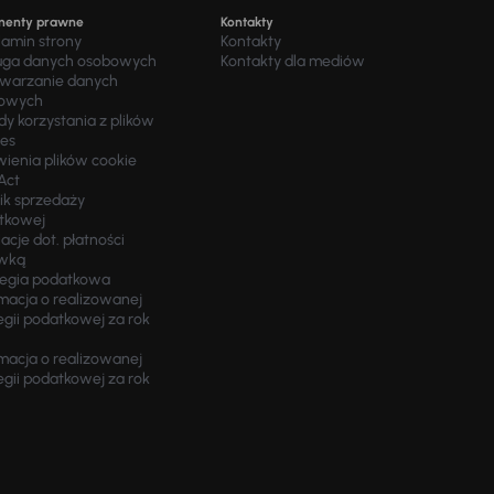
menty prawne
Kontakty
lamin strony
Kontakty
uga danych osobowych
Kontakty dla mediów
twarzanie danych
owych
y korzystania z plików
ies
wienia plików cookie
Act
ik sprzedaży
tkowej
acje dot. płatności
wką
tegia podatkowa
macja o realizowanej
egii podatkowej za rok
macja o realizowanej
egii podatkowej za rok