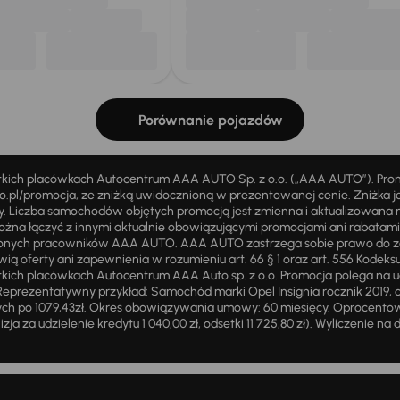
Porównanie pojazdów
stkich placówkach Autocentrum AAA AUTO Sp. z o.o. („AAA AUTO”). Pr
pl/promocja, ze zniżką uwidocznioną w prezentowanej cenie. Zniżka je
ży. Liczba samochodów objętych promocją jest zmienna i aktualizowana 
ożna łączyć z innymi aktualnie obowiązującymi promocjami ani rabatam
żnionych pracowników AAA AUTO. AAA AUTO zastrzega sobie prawo do 
ią oferty ani zapewnienia w rozumieniu art. 66 § 1 oraz art. 556 Kodeks
ich placówkach Autocentrum AAA Auto sp. z o.o. Promocja polega na ud
eprezentatywny przykład: Samochód marki Opel Insignia rocznik 2019, 
ch po 1079,43zł. Okres obowiązywania umowy: 60 miesięcy. Oprocentowan
zja za udzielenie kredytu 1 040,00 zł, odsetki 11 725,80 zł). Wyliczenie n