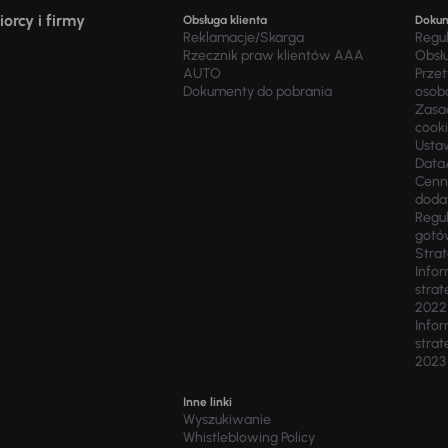
orcy i firmy
Obsługa klienta
Doku
Reklamacje/Skarga
Regu
Rzecznik praw klientów AAA
Obsł
AUTO
Prze
Dokumenty do pobrania
osob
Zasad
cook
Usta
Data
Cenn
doda
Regul
gotó
Stra
Infor
strat
2022
Infor
strat
2023
Inne linki
Wyszukiwanie
Whistleblowing Policy