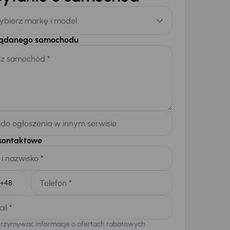
ybierz markę i model
żądanego samochodu
sz samochód
*
 do ogłoszenia w innym serwisie
kontaktowe
 i nazwisko
*
Telefon
*
+48
ail
*
trzymywać informacje o ofertach rabatowych