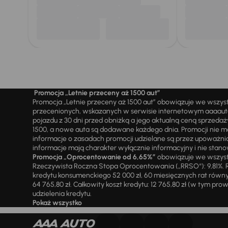
Promocja „Letnie przeceny aż 1500 aut”
Promocja „Letnie przeceny aż 1500 aut” obowiązuje we wszy
przecenionych, wskazanych w serwisie internetowym aaaauto.
pojazdu z 30 dni przed obniżką a jego aktualną ceną sprzeda
1500, a nowe auta są dodawane każdego dnia. Promocji nie m
informacje o zasadach promocji udzielane są przez upowa
informacje mają charakter wyłącznie informacyjny i nie stanow
Promocja „Oprocentowanie od 6,65%”
obowiązuje we wszystk
Rzeczywista Roczna Stopa Oprocentowania („RRSO“): 9,81%. R
kredytu konsumenckiego 52 000 zł, 60 miesięcznych rat równy
64 765,80 zł. Całkowity koszt kredytu: 12 765,80 zł (w tym prowi
udzielenia kredytu.
Pokaż wszystko