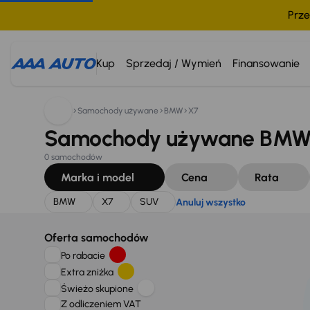
Prze
Szukam:
BMW
X7
SUV
Anuluj wszystko
Kup
Sprzedaj / Wymień
Finansowanie
Samochody używane
BMW
X7
Samochody używane BMW 
0 samochodów
Marka i model
Cena
Rata
BMW
X7
SUV
Anuluj wszystko
Oferta samochodów
Po rabacie
Extra zniżka
Świeżo skupione
Z odliczeniem VAT