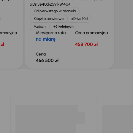
xDrive40d
259 kW
4x4
Od pierwszego właściciela
Książka serwisowa
xDrive40d
Vzduch
+6 kolejnych
omocyjna
Miesięczna rata
Cena promocyjna
na miarę
 zł
458 700 zł
Cena
466 500 zł