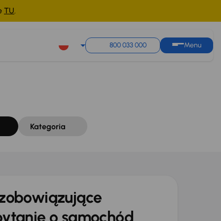
ne
TU
.
Sortuj według
Zapisz wyszukiwanie
800 033 000
Menu
Kategoria
zobowiązujące
ytanie o samochód