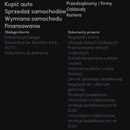
Kupić auto
Przedsiębiorcy i firmy
Oddziały
Sprzedaż samochodów
Kariera
Wymiana samochodu
Finansowanie
Obsługa klienta
Dokumenty prawne
Reklamacje/Skarga
Regulamin strony
Rzecznik praw klientów AAA
Obsługa danych osobowych
AUTO
Przetwarzanie danych
Dokumenty do pobrania
osobowych
Zasady korzystania z plików
cookies
Ustawienia plików cookie
DataAct
Cennik sprzedaży dodatkowej
Regulacje dot. płatności
gotówką
Strategia podatkowa
Informacja o realizowanej
strategii podatkowej za rok
2022
Informacja o realizowanej
strategii podatkowej za rok
2023