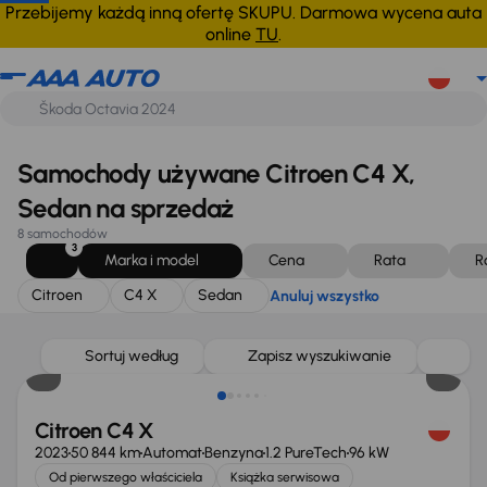
Citroen
C4 X
Sedan
Anuluj wszystko
Przebijemy każdą inną ofertę SKUPU. Darmowa wycena auta
online
TU
.
Samochody używane Citroen C4 X,
Sedan na sprzedaż
8 samochodów
3
Marka i model
Cena
Rata
R
Citroen
C4 X
Sedan
Anuluj wszystko
Możliwość odliczenia VAT
Sortuj według
Zapisz wyszukiwanie
Citroen C4 X
2023
50 844 km
Automat
Benzyna
1.2 PureTech
96 kW
Od pierwszego właściciela
Książka serwisowa