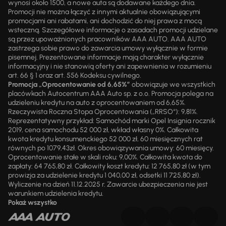
wynosi około 1500, a nowe auta są dodawane każdego dnia.
Promocji nie można łączyć z innymi aktualnie obowiązującymi
promocjami ani rabatami, ani dochodzić do niej prawa z mocą
wsteczną. Szczegółowe informacje o zasadach promocji udzielane
są przez upoważnionych pracowników AAA AUTO. AAA AUTO
zastrzega sobie prawo do zawarcia umowy wyłącznie w formie
pisemnej. Prezentowane informacje mają charakter wyłącznie
informacyjny i nie stanowią oferty ani zapewnienia w rozumieniu
art. 66 § 1 oraz art. 556 Kodeksu cywilnego.
Promocja „Oprocentowanie od 6,65%”
obowiązuje we wszystkich
placówkach Autocentrum AAA Auto sp. z o.o. Promocja polega na
udzieleniu kredytu na auto z oprocentowaniem od 6,65%.
Rzeczywista Roczna Stopa Oprocentowania („RRSO“): 9,81%.
Reprezentatywny przykład: Samochód marki Opel Insignia rocznik
2019, cena samochodu 52 000 zł, wkład własny 0%. Całkowita
kwota kredytu konsumenckiego 52 000 zł, 60 miesięcznych rat
równych po 1079,43zł. Okres obowiązywania umowy: 60 miesięcy.
Oprocentowanie stałe w skali roku: 9,00%. Całkowita kwota do
zapłaty: 64 765,80 zł. Całkowity koszt kredytu: 12 765,80 zł (w tym
prowizja za udzielenie kredytu 1 040,00 zł, odsetki 11 725,80 zł).
Wyliczenie na dzień 11.12.2025 r. Zawarcie ubezpieczenia nie jest
warunkiem udzielenia kredytu.
Pokaż wszystko