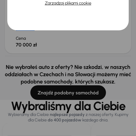
2023
51 608 km
Automat
Benzyna
1.2 PureTech
96 kW
Zarządzaj plikami cookie
Książka serwisowa
Auta krajowe
1.2 PureTech
Salon Polska
+9 kolejnych
Miesięczna rata
Cena promocyjna
od 417 zł
66 000 zł
Cena
70 000 zł
Nie wybrałeś auto z oferty? Nie szkodzi, w naszych
oddziałach w Czechach i na Słowacji możemy mieć
podobne samochody, których szukasz.
Znajdź podobny samochód
Wybraliśmy dla Ciebie
Wybieramy dla Ciebie
najlepsze pojazdy
z naszej oferty. Kupimy
dla Ciebie
do 400 pojazdów
każdego dnia.