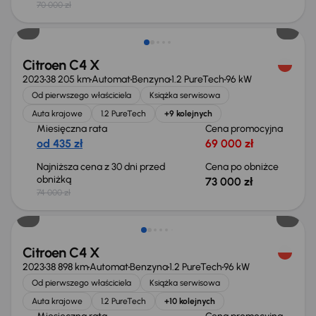
70 000 zł
Taniej o 1 000 zł
Citroen C4 X
2023
38 205 km
Automat
Benzyna
1.2 PureTech
96 kW
Od pierwszego właściciela
Książka serwisowa
Auta krajowe
1.2 PureTech
+9 kolejnych
Miesięczna rata
Cena promocyjna
od 435 zł
69 000 zł
Najniższa cena z 30 dni przed
Cena po obniżce
obniżką
73 000 zł
74 000 zł
Taniej o 2 000 zł
Citroen C4 X
2023
38 898 km
Automat
Benzyna
1.2 PureTech
96 kW
Od pierwszego właściciela
Książka serwisowa
Auta krajowe
1.2 PureTech
+10 kolejnych