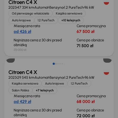
Citroen C4 X
2023
47 334 km
Automat
Benzyna
1.2 PureTech
96 kW
Od pierwszego właściciela
Książka serwisowa
Auta krajowe
1.2 PureTech
+10 kolejnych
Miesięczna rata
Cena promocyjna
od 426 zł
67 500 zł
Najniższa cena z 30 dni przed
Cena po obniżce
obniżką
71 500 zł
73 000 zł
Citroen C4 X
2023
29 545 km
Automat
Benzyna
1.2 PureTech
96 kW
Książka serwisowa
Auta krajowe
1.2 PureTech
Salon Polska
+7 kolejnych
Miesięczna rata
Cena promocyjna
od 429 zł
68 000 zł
Najniższa cena z 30 dni przed
Cena po obniżce
obniżką
72 000 zł