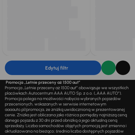
Edytuj filtr
Promocja „Letnie przeceny aż 1500 aut”
Promocja „Letnie przeceny aż 1500 aut” obowiązuje we wszystkich
placówkach Autocentrum AAA AUTO Sp. z o.o. („AAA AUTO”).
Promocja polega na możliwości nabycia wybranych pojazdów
przecenionych, wskazanych w serwisie internetowym
aaaauto.pl/promocja, ze zniżką uwidocznioną w prezentowanej
cenie. Zniżka jest obliczana jako różnica pomiędzy najniższą ceną
danego pojazdu z 30 dni przed obniżką a jego aktualną ceną
sprzedaży. Liczba samochodów objętych promocją jest zmienna i
aktualizowana na bieżąco; średnia liczba dostępnych pojazdów