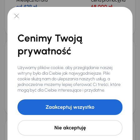
Miesięczna rata
Cena promocyjna
od 429 zł
68 000 zł
Najniższa cena z 30 dni przed
Cena po obniżce
obniżką
72 000 zł
74 000 zł
Świeżo skupione
Cenimy Twoją
prywatność
Citroen C4 X
2023
54 067 km
Automat
Benzyna
1.2 PureTech
96 kW
Używamy plików cookie, aby przeglądanie naszej
Książka serwisowa
Auta krajowe
1.2 PureTech
witryny było dla Ciebie jak najwygodniejsze. Pliki
Salon Polska
+9 kolejnych
cookie służą nam do ulepszania naszych usług, a
Miesięczna rata
Cena promocyjna
jednocześnie możemy lepiej oferować Ci treści, które
od 417 zł
66 000 zł
mogą być dla Ciebie interesujące i przydatne.
Cena
70 000 zł
Zaakceptuj wszystko
Świeżo skupione
Nie akceptuję
Citroen C4 X