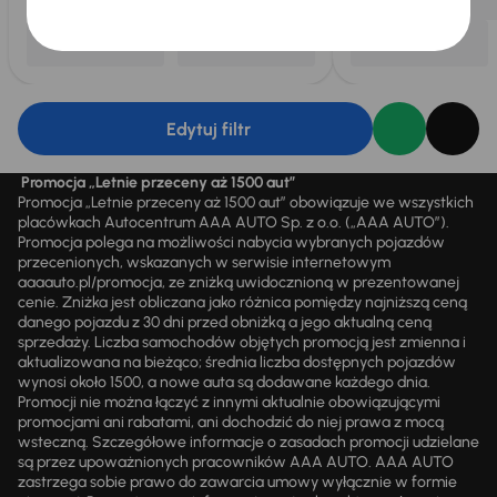
Edytuj filtr
Promocja „Letnie przeceny aż 1500 aut”
Promocja „Letnie przeceny aż 1500 aut” obowiązuje we wszystkich
placówkach Autocentrum AAA AUTO Sp. z o.o. („AAA AUTO”).
Promocja polega na możliwości nabycia wybranych pojazdów
przecenionych, wskazanych w serwisie internetowym
aaaauto.pl/promocja, ze zniżką uwidocznioną w prezentowanej
cenie. Zniżka jest obliczana jako różnica pomiędzy najniższą ceną
danego pojazdu z 30 dni przed obniżką a jego aktualną ceną
sprzedaży. Liczba samochodów objętych promocją jest zmienna i
aktualizowana na bieżąco; średnia liczba dostępnych pojazdów
wynosi około 1500, a nowe auta są dodawane każdego dnia.
Promocji nie można łączyć z innymi aktualnie obowiązującymi
promocjami ani rabatami, ani dochodzić do niej prawa z mocą
wsteczną. Szczegółowe informacje o zasadach promocji udzielane
są przez upoważnionych pracowników AAA AUTO. AAA AUTO
zastrzega sobie prawo do zawarcia umowy wyłącznie w formie