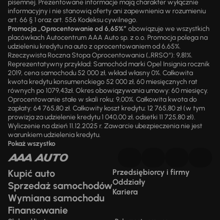
pisemnej. Prezentowane informacje mają charakter wyłącznie
informacyjny i nie stanowią oferty ani zapewnienia w rozumieniu
art. 66 § 1 oraz art. 556 Kodeksu cywilnego.
Promocja „Oprocentowanie od 6,65%”
obowiązuje we wszystkich
placówkach Autocentrum AAA Auto sp. z o.o. Promocja polega na
udzieleniu kredytu na auto z oprocentowaniem od 6,65%.
Rzeczywista Roczna Stopa Oprocentowania („RRSO“): 9,81%.
Reprezentatywny przykład: Samochód marki Opel Insignia rocznik
2019, cena samochodu 52 000 zł, wkład własny 0%. Całkowita
kwota kredytu konsumenckiego 52 000 zł, 60 miesięcznych rat
równych po 1079,43zł. Okres obowiązywania umowy: 60 miesięcy.
Oprocentowanie stałe w skali roku: 9,00%. Całkowita kwota do
zapłaty: 64 765,80 zł. Całkowity koszt kredytu: 12 765,80 zł (w tym
prowizja za udzielenie kredytu 1 040,00 zł, odsetki 11 725,80 zł).
Wyliczenie na dzień 11.12.2025 r. Zawarcie ubezpieczenia nie jest
warunkiem udzielenia kredytu.
Pokaż wszystko
Kupić auto
Przedsiębiorcy i firmy
Oddziały
Sprzedaż samochodów
Kariera
Wymiana samochodu
Finansowanie