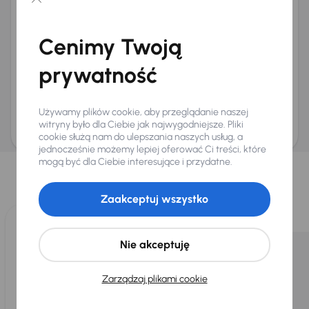
Chcę otrzymywać informacje o ofertach rabatowych
Na e-mail
(opcjonalnie)
Cenimy Twoją
Na numer telefonu
(opcjonalnie)
prywatność
Wyślij zapytanie
Zwracamy uwagę, że umówienie spotkania nie jest równoznaczne z rezerwacją
ani zagwarantowaną dostępnością pojazdu. AURES Holdings a.s., z siedzibą
Używamy plików cookie, aby przeglądanie naszej
Dopraváků 874/15, Čimice, 184 00 Praga 8, będzie przechowywać i przetwarzać
Twoje dane osobowe zgodnie z zasadami ochrony i przetwarzania
danych
witryny było dla Ciebie jak najwygodniejsze. Pliki
osobowych
.
cookie służą nam do ulepszania naszych usług, a
jednocześnie możemy lepiej oferować Ci treści, które
Wybraliśmy dla Ciebie
mogą być dla Ciebie interesujące i przydatne.
Wybieramy dla Ciebie
najlepsze pojazdy
z naszej oferty. Kupimy
dla Ciebie
do 400 pojazdów
każdego dnia.
Zaakceptuj wszystko
Nie akceptuję
Zarządzaj plikami cookie