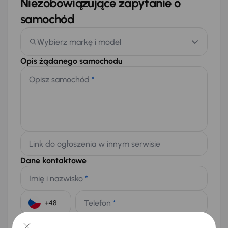
Niezobowiązujące zapytanie o
samochód
Wybierz markę i model
Opis żądanego samochodu
Opisz samochód
*
Link do ogłoszenia w innym serwisie
Dane kontaktowe
Imię i nazwisko
*
Telefon
*
+48
E-mail
*