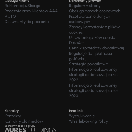
Obsługa klienta
Dokumenty prawne
Reklamacje/Skarga
Regulamin strony
Rzecznik praw klientów AAA
Obsługa danych osobowych
AUTO
Przetwarzanie danych
Dokumenty do pobrania
osobowych
Zasady korzystania z plików
cookies
Ustawienia plików cookie
DataAct
Cennik sprzedaży dodatkowej
Regulacje dot. płatności
gotówką
Strategia podatkowa
Informacja o realizowanej
strategii podatkowej za rok
2022
Informacja o realizowanej
strategii podatkowej za rok
2023
Kontakty
Inne linki
Kontakty
Wyszukiwanie
Kontakty dla mediów
Whistleblowing Policy
Jesteśmy częścią grupy