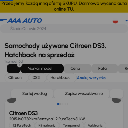
Citroen
DS3
Hatchback
Anuluj wszystko
Przebijemy każdą inną ofertę SKUPU. Darmowa wycena auta
online
TU
.
Samochody używane Citroen DS3,
Hatchback na sprzedaż
1 samochód
3
Marka i model
Cena
Rata
R
Citroen
DS3
Hatchback
Anuluj wszystko
Sortuj według
Zapisz wyszukiwanie
Citroen DS3
2015
160 789 km
Benzyna
1.2 PureTech
81 kW
1.2 PureTech
Klimatronic
Tempomat
Parktronic