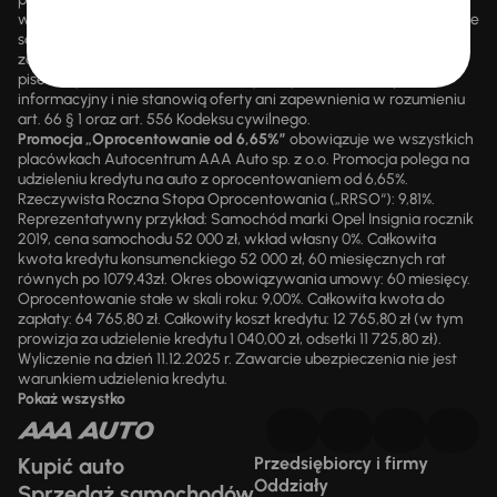
wsteczną. Szczegółowe informacje o zasadach promocji udzielane
są przez upoważnionych pracowników AAA AUTO. AAA AUTO
zastrzega sobie prawo do zawarcia umowy wyłącznie w formie
pisemnej. Prezentowane informacje mają charakter wyłącznie
informacyjny i nie stanowią oferty ani zapewnienia w rozumieniu
art. 66 § 1 oraz art. 556 Kodeksu cywilnego.
Promocja „Oprocentowanie od 6,65%”
obowiązuje we wszystkich
placówkach Autocentrum AAA Auto sp. z o.o. Promocja polega na
udzieleniu kredytu na auto z oprocentowaniem od 6,65%.
Rzeczywista Roczna Stopa Oprocentowania („RRSO“): 9,81%.
Reprezentatywny przykład: Samochód marki Opel Insignia rocznik
2019, cena samochodu 52 000 zł, wkład własny 0%. Całkowita
kwota kredytu konsumenckiego 52 000 zł, 60 miesięcznych rat
równych po 1079,43zł. Okres obowiązywania umowy: 60 miesięcy.
Oprocentowanie stałe w skali roku: 9,00%. Całkowita kwota do
zapłaty: 64 765,80 zł. Całkowity koszt kredytu: 12 765,80 zł (w tym
prowizja za udzielenie kredytu 1 040,00 zł, odsetki 11 725,80 zł).
Wyliczenie na dzień 11.12.2025 r. Zawarcie ubezpieczenia nie jest
warunkiem udzielenia kredytu.
Pokaż wszystko
Kupić auto
Przedsiębiorcy i firmy
Oddziały
Sprzedaż samochodów