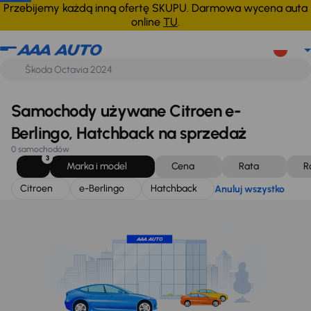
Citroen
e-Berlingo
Hatchback
Anuluj wszystko
Przebijemy każdą inną ofertę SKUPU. Darmowa wycena auta
online
TU
.
Samochody używane Citroen e-
Berlingo, Hatchback na sprzedaż
0 samochodów
3
Marka i model
Cena
Rata
R
Citroen
e-Berlingo
Hatchback
Anuluj wszystko