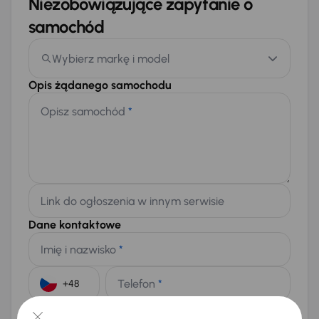
Niezobowiązujące zapytanie o
samochód
Wybierz markę i model
Opis żądanego samochodu
Opisz samochód
*
Link do ogłoszenia w innym serwisie
Dane kontaktowe
Imię i nazwisko
*
Telefon
*
+48
E-mail
*