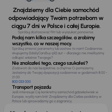
Znajdziemy dla Ciebie samochód
odpowiadający Twoim potrzebom w
ciągu 7 dni w Polsce i całej Europie.
Spróbuj dostosować filtr lub wyszukać ponownie.
Podaj nam kilka szczegółów, a zrobimy
wszystko, co w naszej mocy.
Spróbuj zmienić parametry lub zostaw to nam! Codziennie
skupujemy [[dailyCarsBuy-pl]] aut – dlaczego nie mielibyśmy
odkupić właśnie Twojego?
Nie znalazłeś tego, czego szukałeś?
Zadzwoń do nas bezpłatnie, a chętnie Ci pomożemy.
Jesteśmy do Twojej dyspozycji codziennie w godzinach 8:00 -
21:00
800 033 000
Transport pojazdu
Jeśli interesuje Cię konkretny samochód gdziekolwiek w
Europie, wyślij nam link! Znajdziemy dla Ciebie podobny w
Polsce lub sprowadzimy go z zagranicy.