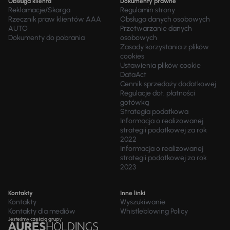
Obsługa klienta
Dokumenty prawne
Reklamacje/Skarga
Regulamin strony
Rzecznik praw klientów AAA
Obsługa danych osobowych
AUTO
Przetwarzanie danych
Dokumenty do pobrania
osobowych
Zasady korzystania z plików
cookies
Ustawienia plików cookie
DataAct
Cennik sprzedaży dodatkowej
Regulacje dot. płatności
gotówką
Strategia podatkowa
Informacja o realizowanej
strategii podatkowej za rok
2022
Informacja o realizowanej
strategii podatkowej za rok
2023
Kontakty
Inne linki
Kontakty
Wyszukiwanie
Kontakty dla mediów
Whistleblowing Policy
Jesteśmy częścią grupy