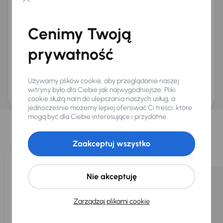
Chcę otrzymywać informacje o ofertach rabatowych
Na e-mail
(opcjonalnie)
Cenimy Twoją
Na numer telefonu
(opcjonalnie)
prywatność
Wyślij zapytanie
Zwracamy uwagę, że umówienie spotkania nie jest równoznaczne z rezerwacją
ani zagwarantowaną dostępnością pojazdu. AURES Holdings a.s., z siedzibą
Używamy plików cookie, aby przeglądanie naszej
Dopraváků 874/15, Čimice, 184 00 Praga 8, będzie przechowywać i przetwarzać
Twoje dane osobowe zgodnie z zasadami ochrony i przetwarzania
danych
witryny było dla Ciebie jak najwygodniejsze. Pliki
osobowych
.
cookie służą nam do ulepszania naszych usług, a
jednocześnie możemy lepiej oferować Ci treści, które
Wybraliśmy dla Ciebie
mogą być dla Ciebie interesujące i przydatne.
Wybieramy dla Ciebie
najlepsze pojazdy
z naszej oferty. Kupimy
dla Ciebie
do 400 pojazdów
każdego dnia.
Zaakceptuj wszystko
Nie akceptuję
Zarządzaj plikami cookie