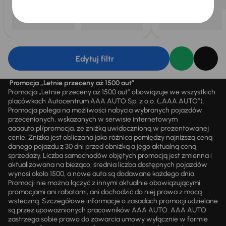
Edytuj filtr
Promocja „Letnie przeceny aż 1500 aut”
Promocja „Letnie przeceny aż 1500 aut” obowiązuje we wszystkich
placówkach Autocentrum AAA AUTO Sp. z o.o. („AAA AUTO”).
Promocja polega na możliwości nabycia wybranych pojazdów
przecenionych, wskazanych w serwisie internetowym
aaaauto.pl/promocja, ze zniżką uwidocznioną w prezentowanej
cenie. Zniżka jest obliczana jako różnica pomiędzy najniższą ceną
danego pojazdu z 30 dni przed obniżką a jego aktualną ceną
sprzedaży. Liczba samochodów objętych promocją jest zmienna i
aktualizowana na bieżąco; średnia liczba dostępnych pojazdów
wynosi około 1500, a nowe auta są dodawane każdego dnia.
Promocji nie można łączyć z innymi aktualnie obowiązującymi
promocjami ani rabatami, ani dochodzić do niej prawa z mocą
wsteczną. Szczegółowe informacje o zasadach promocji udzielane
są przez upoważnionych pracowników AAA AUTO. AAA AUTO
zastrzega sobie prawo do zawarcia umowy wyłącznie w formie