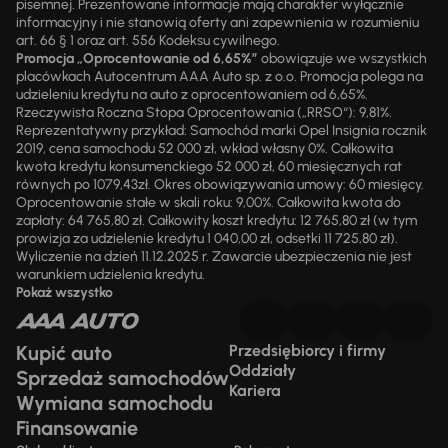
pisemnej. Prezentowane informacje mają charakter wyłącznie
informacyjny i nie stanowią oferty ani zapewnienia w rozumieniu
art. 66 § 1 oraz art. 556 Kodeksu cywilnego.
Promocja „Oprocentowanie od 6,65%”
obowiązuje we wszystkich
placówkach Autocentrum AAA Auto sp. z o.o. Promocja polega na
udzieleniu kredytu na auto z oprocentowaniem od 6,65%.
Rzeczywista Roczna Stopa Oprocentowania („RRSO“): 9,81%.
Reprezentatywny przykład: Samochód marki Opel Insignia rocznik
2019, cena samochodu 52 000 zł, wkład własny 0%. Całkowita
kwota kredytu konsumenckiego 52 000 zł, 60 miesięcznych rat
równych po 1079,43zł. Okres obowiązywania umowy: 60 miesięcy.
Oprocentowanie stałe w skali roku: 9,00%. Całkowita kwota do
zapłaty: 64 765,80 zł. Całkowity koszt kredytu: 12 765,80 zł (w tym
prowizja za udzielenie kredytu 1 040,00 zł, odsetki 11 725,80 zł).
Wyliczenie na dzień 11.12.2025 r. Zawarcie ubezpieczenia nie jest
warunkiem udzielenia kredytu.
Pokaż wszystko
Kupić auto
Przedsiębiorcy i firmy
Oddziały
Sprzedaż samochodów
Kariera
Wymiana samochodu
Finansowanie