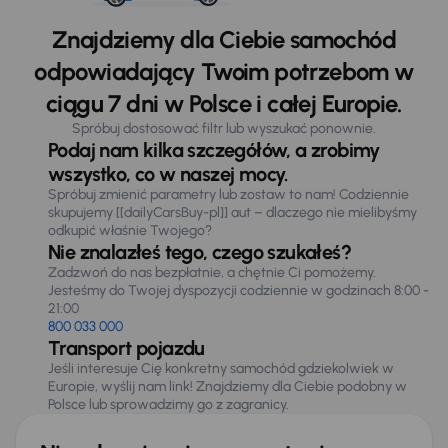
Znajdziemy dla Ciebie samochód
odpowiadający Twoim potrzebom w
ciągu 7 dni w Polsce i całej Europie.
Spróbuj dostosować filtr lub wyszukać ponownie.
Podaj nam kilka szczegółów, a zrobimy
wszystko, co w naszej mocy.
Spróbuj zmienić parametry lub zostaw to nam! Codziennie
skupujemy [[dailyCarsBuy-pl]] aut – dlaczego nie mielibyśmy
odkupić właśnie Twojego?
Nie znalazłeś tego, czego szukałeś?
Zadzwoń do nas bezpłatnie, a chętnie Ci pomożemy.
Jesteśmy do Twojej dyspozycji codziennie w godzinach 8:00 -
21:00
800 033 000
Transport pojazdu
Jeśli interesuje Cię konkretny samochód gdziekolwiek w
Europie, wyślij nam link! Znajdziemy dla Ciebie podobny w
Polsce lub sprowadzimy go z zagranicy.