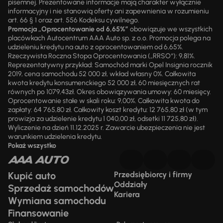
pisemnej. Prezentowane informacje mają charakter wyłącznie
informacyjny i nie stanowią oferty ani zapewnienia w rozumieniu
art. 66 § 1 oraz art. 556 Kodeksu cywilnego.
Promocja „Oprocentowanie od 6,65%”
obowiązuje we wszystkich
placówkach Autocentrum AAA Auto sp. z o.o. Promocja polega na
udzieleniu kredytu na auto z oprocentowaniem od 6,65%.
Rzeczywista Roczna Stopa Oprocentowania („RRSO“): 9,81%.
Reprezentatywny przykład: Samochód marki Opel Insignia rocznik
2019, cena samochodu 52 000 zł, wkład własny 0%. Całkowita
kwota kredytu konsumenckiego 52 000 zł, 60 miesięcznych rat
równych po 1079,43zł. Okres obowiązywania umowy: 60 miesięcy.
Oprocentowanie stałe w skali roku: 9,00%. Całkowita kwota do
zapłaty: 64 765,80 zł. Całkowity koszt kredytu: 12 765,80 zł (w tym
prowizja za udzielenie kredytu 1 040,00 zł, odsetki 11 725,80 zł).
Wyliczenie na dzień 11.12.2025 r. Zawarcie ubezpieczenia nie jest
warunkiem udzielenia kredytu.
Pokaż wszystko
Kupić auto
Przedsiębiorcy i firmy
Oddziały
Sprzedaż samochodów
Kariera
Wymiana samochodu
Finansowanie