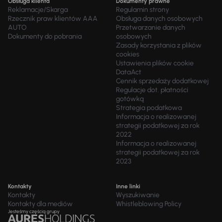
Obsługa klienta
Dokumenty prawne
Reklamacje/Skarga
Regulamin strony
Rzecznik praw klientów AAA
Obsługa danych osobowych
AUTO
Przetwarzanie danych
Dokumenty do pobrania
osobowych
Zasady korzystania z plików
cookies
Ustawienia plików cookie
DataAct
Cennik sprzedaży dodatkowej
Regulacje dot. płatności
gotówką
Strategia podatkowa
Informacja o realizowanej
strategii podatkowej za rok
2022
Informacja o realizowanej
strategii podatkowej za rok
2023
Kontakty
Inne linki
Kontakty
Wyszukiwanie
Kontakty dla mediów
Whistleblowing Policy
Jesteśmy częścią grupy