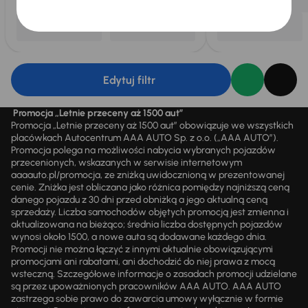
Edytuj filtr
Promocja „Letnie przeceny aż 1500 aut”
Promocja „Letnie przeceny aż 1500 aut” obowiązuje we wszystkich
placówkach Autocentrum AAA AUTO Sp. z o.o. („AAA AUTO”).
Promocja polega na możliwości nabycia wybranych pojazdów
przecenionych, wskazanych w serwisie internetowym
aaaauto.pl/promocja, ze zniżką uwidocznioną w prezentowanej
cenie. Zniżka jest obliczana jako różnica pomiędzy najniższą ceną
danego pojazdu z 30 dni przed obniżką a jego aktualną ceną
sprzedaży. Liczba samochodów objętych promocją jest zmienna i
aktualizowana na bieżąco; średnia liczba dostępnych pojazdów
wynosi około 1500, a nowe auta są dodawane każdego dnia.
Promocji nie można łączyć z innymi aktualnie obowiązującymi
promocjami ani rabatami, ani dochodzić do niej prawa z mocą
wsteczną. Szczegółowe informacje o zasadach promocji udzielane
są przez upoważnionych pracowników AAA AUTO. AAA AUTO
zastrzega sobie prawo do zawarcia umowy wyłącznie w formie