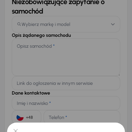
Niezobowiązujące zapytanie o
samochód
Wybierz markę i model
Opis żądanego samochodu
Opisz samochód
*
Link do ogłoszenia w innym serwisie
Dane kontaktowe
Imię i nazwisko
*
Telefon
*
+48
E-mail
*