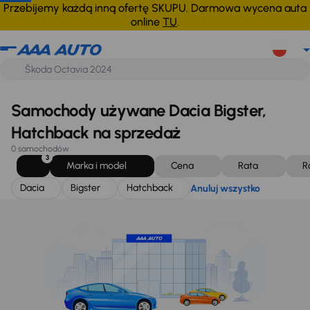
Dacia
Bigster
Hatchback
Anuluj wszystko
Przebijemy każdą inną ofertę SKUPU. Darmowa wycena auta
online
TU
.
Samochody używane Dacia Bigster,
Hatchback na sprzedaż
0 samochodów
3
Marka i model
Cena
Rata
R
Dacia
Bigster
Hatchback
Anuluj wszystko