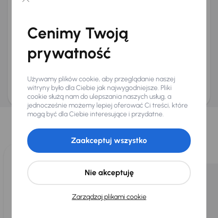
Chcę otrzymywać informacje o ofertach rabatowych
Na e-mail
(opcjonalnie)
Cenimy Twoją
Na numer telefonu
(opcjonalnie)
prywatność
Wyślij zapytanie
Zwracamy uwagę, że umówienie spotkania nie jest równoznaczne z rezerwacją
ani zagwarantowaną dostępnością pojazdu. AURES Holdings a.s., z siedzibą
Używamy plików cookie, aby przeglądanie naszej
Dopraváků 874/15, Čimice, 184 00 Praga 8, będzie przechowywać i przetwarzać
Twoje dane osobowe zgodnie z zasadami ochrony i przetwarzania
danych
witryny było dla Ciebie jak najwygodniejsze. Pliki
osobowych
.
cookie służą nam do ulepszania naszych usług, a
jednocześnie możemy lepiej oferować Ci treści, które
Wybraliśmy dla Ciebie
mogą być dla Ciebie interesujące i przydatne.
Wybieramy dla Ciebie
najlepsze pojazdy
z naszej oferty. Kupimy
dla Ciebie
do 400 pojazdów
każdego dnia.
Zaakceptuj wszystko
Nie akceptuję
Zarządzaj plikami cookie