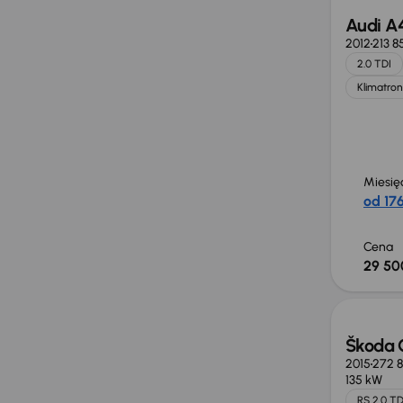
Audi A
2012
213 8
2.0 TDI
Klimatron
Miesię
od 176
Cena
29 50
Škoda 
2015
272 
135 kW
RS 2.0 TD