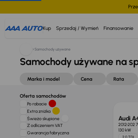
Prze
Kup
Sprzedaj / Wymień
Finansowanie
Samochody używane
Samochody używane na s
Marka i model
Cena
Rata
Oferta samochodów
Po rabacie
Extra zniżka
Audi A
Świeżo skupione
2012
202 
Z odliczeniem VAT
130 kW
Gwarancja fabryczna
2.0 TDI