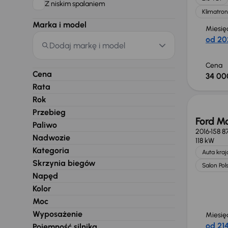
Z niskim spalaniem
Klimatron
Marka i model
Miesię
od 20
Dodaj markę i model
Cena
Cena
34 00
Rata
Rok
Przebieg
Ford M
Paliwo
2016
158 8
Nadwozie
118 kW
Kategoria
Auta kra
Skrzynia biegów
Salon Pol
Napęd
Kolor
Moc
Wyposażenie
Miesię
od 214
Pojemność silnika