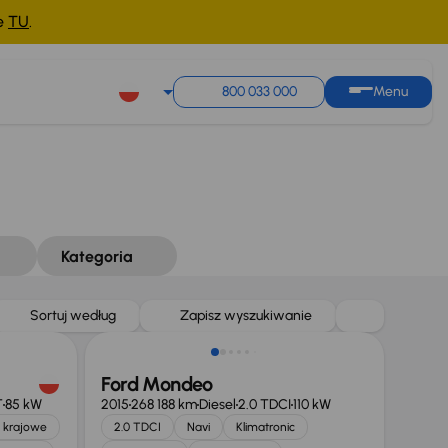
ne
TU
.
800 033 000
Menu
Kategoria
Taniej o 1 000 zł
Sortuj według
Zapisz wyszukiwanie
Ford Mondeo
T
85 kW
2015
268 188 km
Diesel
2.0 TDCI
110 kW
 krajowe
2.0 TDCI
Navi
Klimatronic