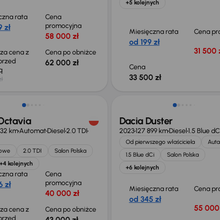
+5 kolejnych
czna rata
Cena
promocyjna
 zł
Miesięczna rata
Cena pr
58 000 zł
od 199 zł
31 500 
sza cena z
Cena po obniżce
 przed
62 000 zł
Cena
ką
33 500 zł
zł
o 1 500 zł
Możliwość odliczenia VAT
Octavia
Dacia Duster
432 km
Automat
Diesel
2.0 TDI
2023
127 899 km
Diesel
1.5 Blue dC
Od pierwszego właściciela
Auta
jowe
2.0 TDI
Salon Polska
1.5 Blue dCi
Salon Polska
+4 kolejnych
+6 kolejnych
czna rata
Cena
promocyjna
 zł
Miesięczna rata
Cena pr
40 000 zł
od 345 zł
55 000 
sza cena z
Cena po obniżce
 przed
43 000 zł