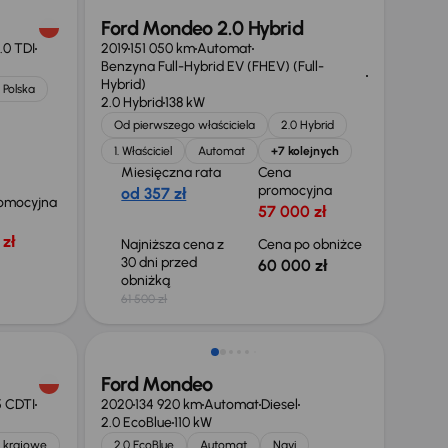
Ford Mondeo 2.0 Hybrid
.0 TDI
2019
151 050 km
Automat
Benzyna Full-Hybrid EV (FHEV) (Full-
Hybrid)
 Polska
2.0 Hybrid
138 kW
Od pierwszego właściciela
2.0 Hybrid
1. Właściciel
Automat
+7 kolejnych
Miesięczna rata
Cena
promocyjna
od 357 zł
omocyjna
57 000 zł
zł
Najniższa cena z
Cena po obniżce
30 dni przed
60 000 zł
obniżką
61 500 zł
Taniej o 1 000 zł
Ford Mondeo
5 CDTI
2020
134 920 km
Automat
Diesel
2.0 EcoBlue
110 kW
 krajowe
2.0 EcoBlue
Automat
Navi