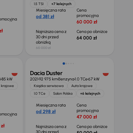
1.5 TSI
+7 kolejnych
Miesięczna rata
Cena
promocyjna
od 381 zł
omocyjna
60 000 zł
zł
Najniższa cena z
Cena po obniżce
30 dni przed
64 000 zł
obniżką
65 000 zł
Taniej o 700 zł
Dacia Duster
i
85 kW
2021
92 975 km
Benzyna
1.0 TCe
67 kW
 krajowe
Książka serwisowa
Auta krajowe
1.0 TCe
Salon Polska
+6 kolejnych
Miesięczna rata
Cena
promocyjna
od 298 zł
omocyjna
47 000 zł
zł
Najniższa cena z
Cena po obniżce
30 dni przed
50 000 zł