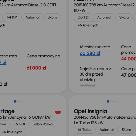
52 km
Automat
Diesel
2.0 CDTI
2015
188 788 km
Automat
Diesel
2.
110 kW
174 KM
Automat
Skóra
2.0 TDI
Automat
Skóra
ych
+6 kolejnych
Miesięczna rata
Cena
promoc
od 280 zł
czna rata
Cena promocyjna
44 000
 zł
61 000 zł
Najniższa cena z
Cena po
30 dni przed
47 000
obniżką
0 zł
45 000 zł
o 2 000 zł
ortage
Opel Insignia
66 km
Benzyna
1.6 GDI
97 kW
2014
136 968 km
Automat
Benzyn
1.6 Turbo
125 kW
jowe
1.6 GDI
Salon Polska
1.6 Turbo
Automat
Skóra
+6 kolejnych