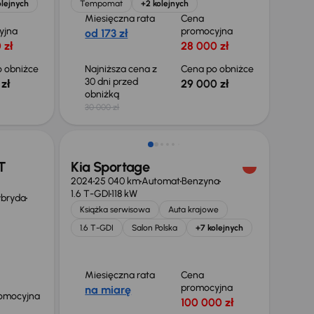
olejnych
Tempomat
+2 kolejnych
Miesięczna rata
Cena
yjna
promocyjna
od 173 zł
 zł
28 000 zł
 obniżce
Najniższa cena z
Cena po obniżce
30 dni przed
zł
29 000 zł
obniżką
30 000 zł
Taniej o 1 000 zł
T
Kia Sportage
2024
25 040 km
Automat
Benzyna
1.6 T-GDI
118 kW
ybryda
Książka serwisowa
Auta krajowe
1.6 T-GDI
Salon Polska
+7 kolejnych
Miesięczna rata
Cena
promocyjna
na miarę
omocyjna
100 000 zł