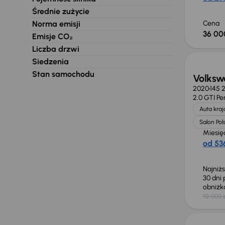
Średnie zużycie
Norma emisji
Cena
36 00
Emisje CO₂
Taniej 
Liczba drzwi
Siedzenia
Stan samochodu
Volksw
2020
145 
2.0 GTI P
Auta kra
Salon Pol
Miesię
od 536
Najniż
30 dni
obniż
92 000 z