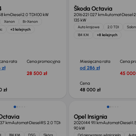
4
Škoda Octavia
58 km
Diesel
2.0 TDI
100 kW
2016
221 027 km
Automat
Diesel
2
135 kW
Xenon
Bi-Xenon
Auta krajowe
2.0 TDI
Salon
ic
+3 kolejnych
184 KM
+8 kolejnych
czna rata
Cena promocyjna
Miesięczna rata
Cena pr
 zł
od 286 zł
28 500 zł
45 000 
Cena
0 zł
48 000 zł
Możliwość odliczenia VAT
Octavia
Opel Insignia
837 km
Automat
Diesel
RS 2.0 TDI
2020
144 911 km
Automat
Diesel
1.
90 kW
I
184 KM
DSG
Skóra
Od pierwszego właściciela
Auta