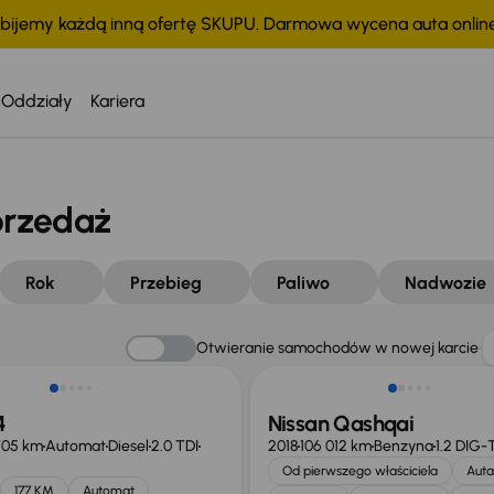
bijemy każdą inną ofertę SKUPU. Darmowa wycena auta onli
Oddziały
Kariera
przedaż
Rok
Przebieg
Paliwo
Nadwozie
Taniej o 1 500 zł
Otwieranie samochodów w nowej karcie
4
Nissan Qashqai
705 km
Automat
Diesel
2.0 TDI
2018
106 012 km
Benzyna
1.2 DIG-
Od pierwszego właściciela
Auta
177 KM
Automat