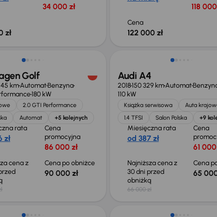
34 000 zł
118 000
Cena
0 zł
122 000 zł
o 2 000 zł
Taniej o 1 000 zł
agen Golf
Audi A4
245 km
Automat
Benzyna
2018
150 329 km
Automat
Benzyn
erformance
180 kW
110 kW
jowe
2.0 GTI Performance
Książka serwisowa
Auta krajow
ska
Automat
+5 kolejnych
1.4 TFSI
Salon Polska
+9 kol
czna rata
Cena
Miesięczna rata
Cena
promocyjna
promoc
 zł
od 387 zł
86 000 zł
61 000
sza cena z
Cena po obniżce
Najniższa cena z
Cena po
 przed
30 dni przed
90 000 zł
65 000
ką
obniżką
ł
66 000 zł