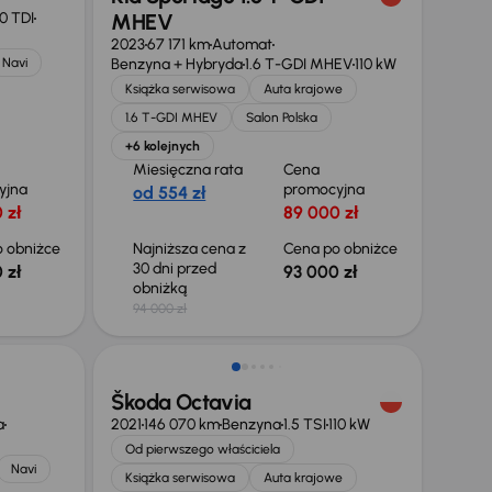
0 TDI
MHEV
2023
67 171 km
Automat
Navi
Benzyna + Hybryda
1.6 T-GDI MHEV
110 kW
Książka serwisowa
Auta krajowe
1.6 T-GDI MHEV
Salon Polska
+6 kolejnych
Miesięczna rata
Cena
yjna
promocyjna
od 554 zł
 zł
89 000 zł
 obniżce
Najniższa cena z
Cena po obniżce
30 dni przed
 zł
93 000 zł
obniżką
94 000 zł
Taniej o 1 000 zł
Škoda Octavia
a
2021
146 070 km
Benzyna
1.5 TSI
110 kW
Od pierwszego właściciela
Navi
Książka serwisowa
Auta krajowe