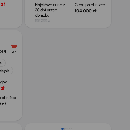
 zł
Najniższa cena z
Cena po obniżce
30 dni przed
104 000 zł
obniżką
105 000 zł
a
1.4 TFSI
e
ejnych
yjna
 zł
 obniżce
 zł
Taniej o 1 500 zł