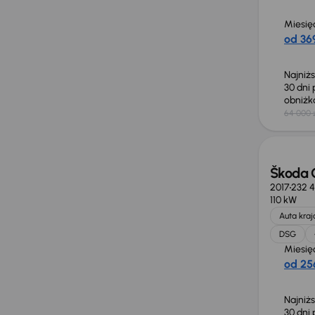
Miesię
od 369
Najniż
30 dni
obniż
64 000 
Taniej 
Škoda 
2017
232 
110 kW
Auta kra
DSG
Miesię
od 256
Najniż
30 dni