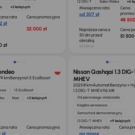
1.2 DIG-T
Salon Polska
+6 k
ic
+3 kolejnych
Miesięczna rata
Cena
promoc
od 307 zł
czna rata
Cena promocyjna
48 500
2 zł
32 000 zł
Najniższa cena z
Cena po
30 dni przed
51 500 
obniżką
0 zł
53 000 zł
Od nowego taniej o 36 775 zł
ondeo
Nissan Qashqai 1.3 DIG-
74 km
Benzyna
1.5 EcoBoost
MHEV
2025
8 km
Automat
Benzyna + H
jowe
1.5 EcoBoost
1.3 DIG-T MHEV
116 kW
Od pierwszego właściciela
ska
Navi
+3 kolejnych
Książka serwisowa
Samochód demonstracyjny
1.3 DIG-T MHEV
+9 kolejnych
czna rata
Cena promocyjna
Miesięczna rata
Cena pr
 zł
na miarę