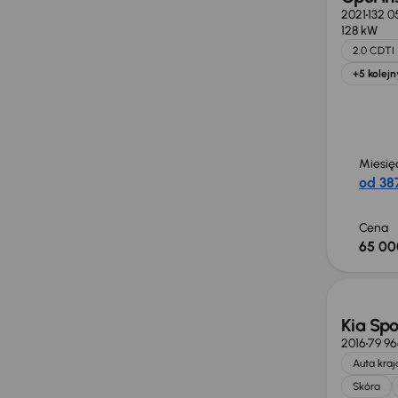
2021
132 0
128 kW
2.0 CDTI
+5 kolejn
Miesię
od 387
Cena
65 00
Taniej 
Kia Sp
2016
79 9
Auta kra
Skóra