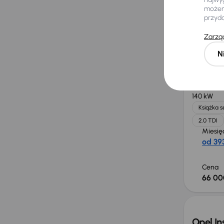
możemy
przyd
Cena
40 00
Zarząd
N
Audi A
2018
182 0
140 kW
Książka 
2.0 TDI
Miesię
od 393
Cena
66 00
Opel In