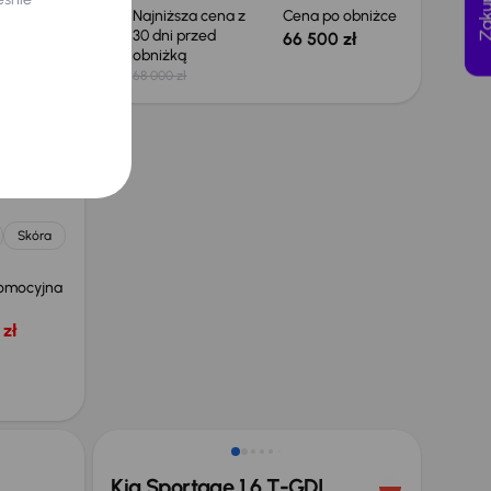
 obniżce
Najniższa cena z
Cena po obniżce
30 dni przed
 zł
66 500 zł
obniżką
68 000 zł
.0 CDTI
Skóra
omocyjna
zł
Taniej o 1 000 zł
Kia Sportage 1.6 T-GDI