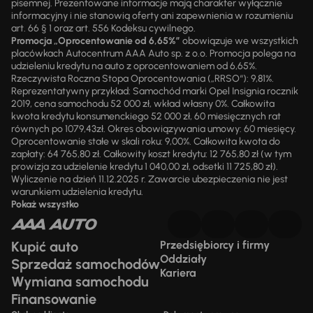
pisemnej. Prezentowane informacje mają charakter wyłącznie
informacyjny i nie stanowią oferty ani zapewnienia w rozumieniu
art. 66 § 1 oraz art. 556 Kodeksu cywilnego.
Promocja „Oprocentowanie od 6,65%”
obowiązuje we wszystkich
placówkach Autocentrum AAA Auto sp. z o.o. Promocja polega na
udzieleniu kredytu na auto z oprocentowaniem od 6,65%.
Rzeczywista Roczna Stopa Oprocentowania („RRSO“): 9,81%.
Reprezentatywny przykład: Samochód marki Opel Insignia rocznik
2019, cena samochodu 52 000 zł, wkład własny 0%. Całkowita
kwota kredytu konsumenckiego 52 000 zł, 60 miesięcznych rat
równych po 1079,43zł. Okres obowiązywania umowy: 60 miesięcy.
Oprocentowanie stałe w skali roku: 9,00%. Całkowita kwota do
zapłaty: 64 765,80 zł. Całkowity koszt kredytu: 12 765,80 zł (w tym
prowizja za udzielenie kredytu 1 040,00 zł, odsetki 11 725,80 zł).
Wyliczenie na dzień 11.12.2025 r. Zawarcie ubezpieczenia nie jest
warunkiem udzielenia kredytu.
Pokaż wszystko
Kupić auto
Przedsiębiorcy i firmy
Oddziały
Sprzedaż samochodów
Kariera
Wymiana samochodu
Finansowanie