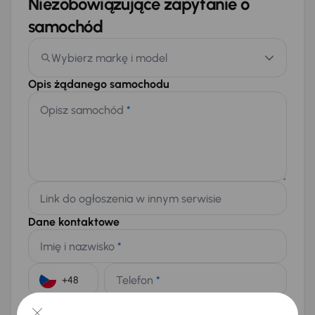
Niezobowiązujące zapytanie o
samochód
Wybierz markę i model
Opis żądanego samochodu
Opisz samochód
*
Link do ogłoszenia w innym serwisie
Dane kontaktowe
Imię i nazwisko
*
Telefon
*
+48
E-mail
*