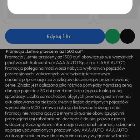
Edytuj filtr
Promocja „Letnie przeceny aż 1500 aut”
Promocja „Letnie przeceny aż 1500 aut” obowiązuje we wszystkich
placówkach Autocentrum AAA AUTO Sp. z o.o. („AAA AUTO”).
Promocja polega na możliwości nabycia wybranych pojazdów
przecenionych, wskazanych w serwisie internetowym
aaaauto.pl/promocja, ze zniżką uwidocznioną w prezentowanej
cenie. Zniżka jest obliczana jako różnica pomiędzy najniższą ceną
danego pojazdu z 30 dni przed obniżką a jego aktualną ceną
sprzedaży. Liczba samochodów objętych promocją jest zmienna i
aktualizowana na bieżąco; średnia liczba dostępnych pojazdów
wynosi około 1500, a nowe auta są dodawane każdego dnia.
Promocji nie można łączyć z innymi aktualnie obowiązującymi
promocjami ani rabatami, ani dochodzić do niej prawa z mocą
wsteczną. Szczegółowe informacje o zasadach promocji udzielane
są przez upoważnionych pracowników AAA AUTO. AAA AUTO
zastrzega sobie prawo do zawarcia umowy wyłącznie w formie