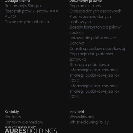
Obsługa klienta
Dokumenty prawne
Reklamacje/Skarga
Regulamin strony
Rzecznik praw klientów AAA
Obsługa danych osobowych
AUTO
Przetwarzanie danych
Dokumenty do pobrania
osobowych
Zasady korzystania z plików
cookies
Ustawienia plików cookie
DataAct
Cennik sprzedaży dodatkowej
Regulacje dot. płatności
gotówką
Strategia podatkowa
Informacja o realizowanej
strategii podatkowej za rok
2022
Informacja o realizowanej
strategii podatkowej za rok
2023
Kontakty
Inne linki
Kontakty
Wyszukiwanie
Kontakty dla mediów
Whistleblowing Policy
Jesteśmy częścią grupy