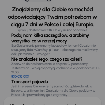
Znajdziemy dla Ciebie samochód
odpowiadający Twoim potrzebom w
ciągu 7 dni w Polsce i całej Europie.
Spróbuj dostosować filtr lub wyszukać ponownie.
Podaj nam kilka szczegółów, a zrobimy
wszystko, co w naszej mocy.
Spróbuj zmienić parametry lub zostaw to nam! Codziennie
skupujemy [[dailyCarsBuy-pl]] aut – dlaczego nie mielibyśmy
odkupić właśnie Twojego?
Nie znalazłeś tego, czego szukałeś?
Zadzwoń do nas bezpłatnie, a chętnie Ci pomożemy.
Jesteśmy do Twojej dyspozycji codziennie w godzinach 8:00 -
21:00
800 033 000
Transport pojazdu
Jeśli interesuje Cię konkretny samochód gdziekolwiek w
Europie, wyślij nam link! Znajdziemy dla Ciebie podobny w
Polsce lub sprowadzimy go z zagranicy.