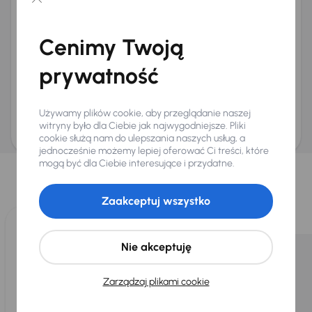
Chcę otrzymywać informacje o ofertach rabatowych
Na e-mail
(opcjonalnie)
Cenimy Twoją
Na numer telefonu
(opcjonalnie)
prywatność
Wyślij zapytanie
Zwracamy uwagę, że umówienie spotkania nie jest równoznaczne z rezerwacją
ani zagwarantowaną dostępnością pojazdu. AURES Holdings a.s., z siedzibą
Używamy plików cookie, aby przeglądanie naszej
Dopraváků 874/15, Čimice, 184 00 Praga 8, będzie przechowywać i przetwarzać
Twoje dane osobowe zgodnie z zasadami ochrony i przetwarzania
danych
witryny było dla Ciebie jak najwygodniejsze. Pliki
osobowych
.
cookie służą nam do ulepszania naszych usług, a
jednocześnie możemy lepiej oferować Ci treści, które
Wybraliśmy dla Ciebie
mogą być dla Ciebie interesujące i przydatne.
Wybieramy dla Ciebie
najlepsze pojazdy
z naszej oferty. Kupimy
dla Ciebie
do 400 pojazdów
każdego dnia.
Zaakceptuj wszystko
Nie akceptuję
Zarządzaj plikami cookie