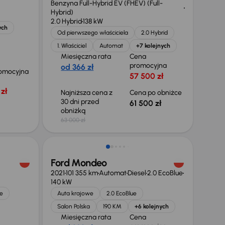
Benzyna Full-Hybrid EV (FHEV) (Full-
Hybrid)
2.0 Hybrid
138 kW
ych
Od pierwszego właściciela
2.0 Hybrid
1. Właściciel
Automat
+7 kolejnych
Miesięczna rata
Cena
promocyjna
od 366 zł
omocyjna
57 500 zł
zł
Najniższa cena z
Cena po obniżce
30 dni przed
61 500 zł
obniżką
63 000 zł
Taniej o 1 000 zł
Ford Mondeo
2021
101 355 km
Automat
Diesel
2.0 EcoBlue
140 kW
e
Auta krajowe
2.0 EcoBlue
Salon Polska
190 KM
+6 kolejnych
Miesięczna rata
Cena