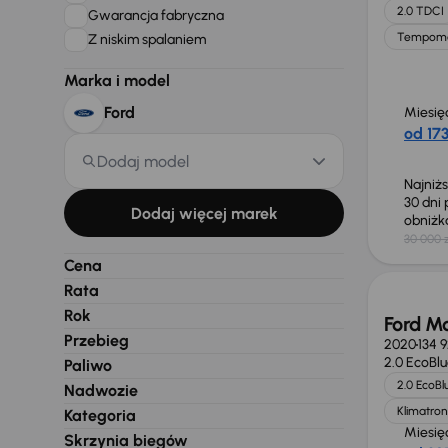
2.0 TDCI
Gwarancja fabryczna
Tempom
Z niskim spalaniem
Marka i model
Ford
Miesię
od 173
Dodaj model
Najniż
30 dni
Dodaj więcej marek
obniż
30 000 z
Taniej 
Cena
Rata
Rok
Ford M
Przebieg
2020
134 
2.0 EcoBl
Paliwo
2.0 EcoBl
Nadwozie
Klimatron
Kategoria
Miesię
Skrzynia biegów