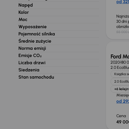
od 321
Napęd
Kolor
Najniż
Moc
30 dni
Wyposażenie
obniż
55 000 
Pojemność silnika
Średnie zużycie
Norma emisji
Emisje CO₂
Ford M
Liczba drzwi
2020
180 
2.0 EcoBl
Siedzenia
Książka 
Stan samochodu
2.0 EcoBl
+6 kolejn
Miesię
od 292
Cena
49 00
Świeżo