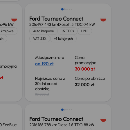
Ford Tourneo Connect
ue
96 kW
2016
197 443 km
Diesel
1.5 TDCi
74 kW
 krajowe
Auta krajowe
1.5 TDCi
L2H1
ych
VAT 23%
+1 kolejnych
Miesięczna rata
Cena
promocyjna
od 190 zł
omocyjna
30 000 zł
zł
Najniższa cena z
Cena po obniżce
30 dni przed
32 000 zł
obniżką
33 000 zł
Taniej o 1 500 zł
Ford Tourneo Connect
0 EcoBlue
2016
185 788 km
Diesel
1.5 TDCi
88 kW