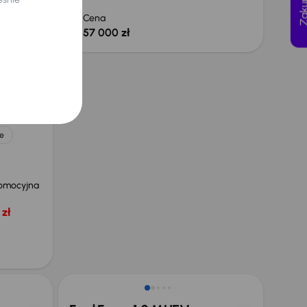
Cena
57 000 zł
e
omocyjna
 zł
Taniej o 2 000 zł