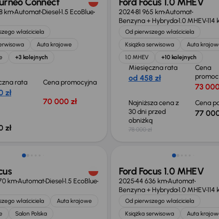
ourneo Connect
Ford Focus 1.0 MHEV
8 km
Automat
Diesel
1.5 EcoBlue
2024
81 965 km
Automat
Benzyna + Hybryda
1.0 MHEV
114
zego właściciela
Od pierwszego właściciela
serwisowa
Auta krajowe
Książka serwisowa
Auta krajow
e
+3 kolejnych
1.0 MHEV
+10 kolejnych
Miesięczna rata
Cena
promoc
od 458 zł
czna rata
Cena promocyjna
73 000
0 zł
70 000 zł
Najniższa cena z
Cena po
30 dni przed
77 000
obniżką
0 zł
78 000 zł
ość odliczenia VAT
Możliwość odliczenia VAT
cus
Ford Focus 1.0 MHEV
70 km
Automat
Diesel
1.5 EcoBlue
2025
44 636 km
Automat
Benzyna + Hybryda
1.0 MHEV
114
zego właściciela
Auta krajowe
Od pierwszego właściciela
e
Salon Polska
Książka serwisowa
Auta krajow