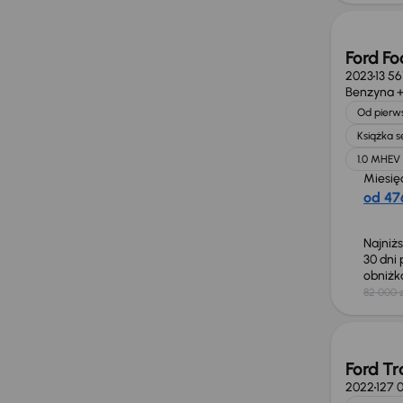
Ford F
2023
13 5
Benzyna +
Od pierws
Książka 
1.0 MHEV
Miesię
od 476
Najniż
30 dni
obniż
82 000 z
Taniej 
Ford Tr
2022
127 