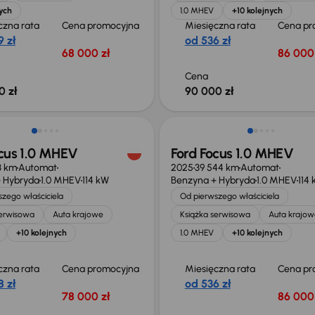
ych
1.0 MHEV
+10 kolejnych
czna rata
Cena promocyjna
Miesięczna rata
Cena pr
 zł
od 536 zł
68 000 zł
86 000 
Cena
0 zł
90 000 zł
ość odliczenia VAT
Od nowego taniej o 29 999 z
ocus 1.0 MHEV
Ford Focus 1.0 MHEV
3 km
Automat
2025
39 544 km
Automat
 Hybryda
1.0 MHEV
114 kW
Benzyna + Hybryda
1.0 MHEV
114
zego właściciela
Od pierwszego właściciela
serwisowa
Auta krajowe
Książka serwisowa
Auta krajow
+10 kolejnych
1.0 MHEV
+10 kolejnych
czna rata
Cena promocyjna
Miesięczna rata
Cena pr
 zł
od 536 zł
78 000 zł
86 000 