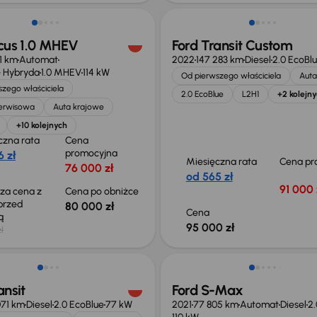
ocus 1.0 MHEV
Ford Transit Custom
61 km
Automat
2022
147 283 km
Diesel
2.0 EcoBl
 Hybryda
1.0 MHEV
114 kW
Od pierwszego właściciela
Auta
zego właściciela
2.0 EcoBlue
L2H1
+2 kolejn
serwisowa
Auta krajowe
+10 kolejnych
czna rata
Cena
promocyjna
 zł
Miesięczna rata
Cena pr
76 000 zł
od 565 zł
91 000 
sza cena z
Cena po obniżce
 przed
80 000 zł
Cena
ką
95 000 zł
ł
o 1 500 zł
Taniej o 2 000 zł
ansit
Ford S-Max
071 km
Diesel
2.0 EcoBlue
77 kW
2021
77 805 km
Automat
Diesel
2.