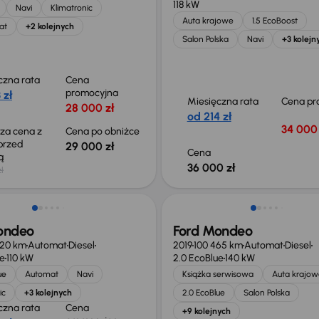
118 kW
Navi
Klimatronic
Auta krajowe
1.5 EcoBoost
at
+2 kolejnych
Salon Polska
Navi
+3 kolejn
czna rata
Cena
promocyjna
 zł
Miesięczna rata
Cena pr
28 000 zł
od 214 zł
34 000 
sza cena z
Cena po obniżce
 przed
29 000 zł
Cena
ką
36 000 zł
ł
o 1 000 zł
ondeo
Ford Mondeo
920 km
Automat
Diesel
2019
100 465 km
Automat
Diesel
ue
110 kW
2.0 EcoBlue
140 kW
ue
Automat
Navi
Książka serwisowa
Auta krajow
ic
+3 kolejnych
2.0 EcoBlue
Salon Polska
czna rata
Cena
+9 kolejnych