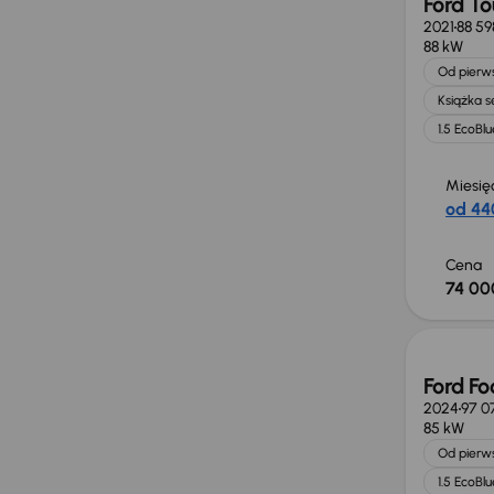
Ford T
2021
88 59
88 kW
Od pierws
Książka 
1.5 EcoBlu
Miesię
od 44
Cena
74 00
Możliw
Ford Fo
2024
97 0
85 kW
Od pierws
1.5 EcoBlu