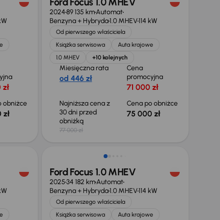
Ford Focus 1.0 MHEV
2024
89 135 km
Automat
 kW
Benzyna + Hybryda
1.0 MHEV
114 kW
Od pierwszego właściciela
e
Książka serwisowa
Auta krajowe
1.0 MHEV
+10 kolejnych
Miesięczna rata
Cena
yjna
promocyjna
od 446 zł
 zł
71 000 zł
 obniżce
Najniższa cena z
Cena po obniżce
30 dni przed
 zł
75 000 zł
obniżką
77 000 zł
Od nowego taniej o 29 999 zł
Ford Focus 1.0 MHEV
2025
34 182 km
Automat
 kW
Benzyna + Hybryda
1.0 MHEV
114 kW
Od pierwszego właściciela
e
Książka serwisowa
Auta krajowe