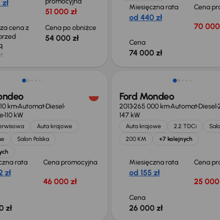
promocyjna
 zł
Miesięczna rata
Cena pr
51 000 zł
od 440 zł
70 000
sza cena z
Cena po obniżce
 przed
54 000 zł
Cena
ką
74 000 zł
zł
ondeo
Ford Mondeo
010 km
Automat
Diesel
2013
265 000 km
Automat
Diesel
ue
110 kW
147 kW
serwisowa
Auta krajowe
Auta krajowe
2.2 TDCi
Salo
ue
Salon Polska
200 KM
+7 kolejnych
ych
czna rata
Cena promocyjna
Miesięczna rata
Cena pr
 zł
od 155 zł
46 000 zł
25 000 
Cena
0 zł
26 000 zł
 skupione
Możliwość odliczenia VAT