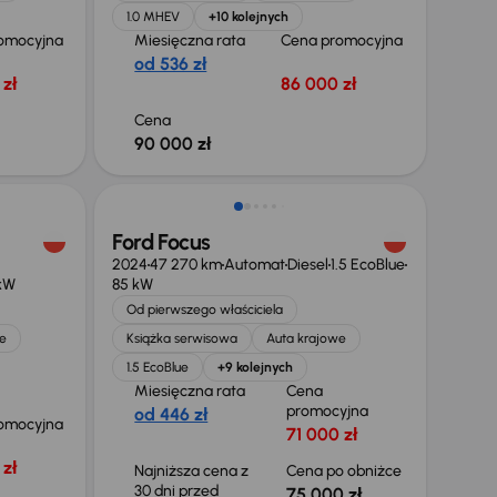
1.0 MHEV
+10 kolejnych
omocyjna
Miesięczna rata
Cena promocyjna
od 536 zł
zł
86 000 zł
Cena
90 000 zł
ł
Taniej o 3 000 zł
Ford Focus
2024
47 270 km
Automat
Diesel
1.5 EcoBlue
 kW
85 kW
Od pierwszego właściciela
e
Książka serwisowa
Auta krajowe
1.5 EcoBlue
+9 kolejnych
Miesięczna rata
Cena
promocyjna
od 446 zł
omocyjna
71 000 zł
zł
Najniższa cena z
Cena po obniżce
30 dni przed
75 000 zł