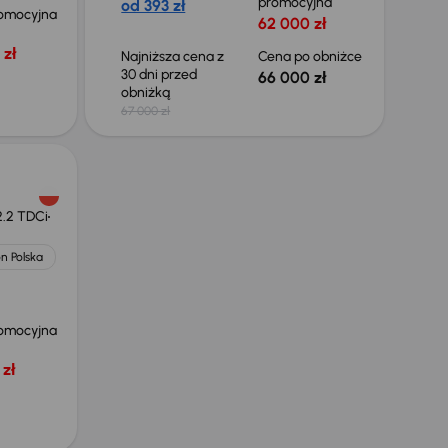
promocyjna
od 393 zł
omocyjna
62 000 zł
 zł
Najniższa cena z
Cena po obniżce
30 dni przed
66 000 zł
obniżką
67 000 zł
2.2 TDCi
n Polska
omocyjna
zł
Taniej o 1 000 zł