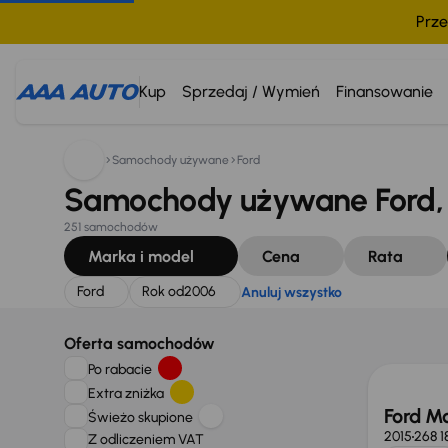
Prze
Szukam:
Ford
Rok od
2006
Anuluj wszystko
Kup
Sprzedaj / Wymień
Finansowanie
Samochody używane
Ford
Samochody używane Ford, 
251 samochodów
Marka i model
Cena
Rata
Ford
Rok od
2006
Anuluj wszystko
Taniej 
Oferta samochodów
Po rabacie
Extra zniżka
Ford M
Świeżo skupione
2015
268 1
Z odliczeniem VAT