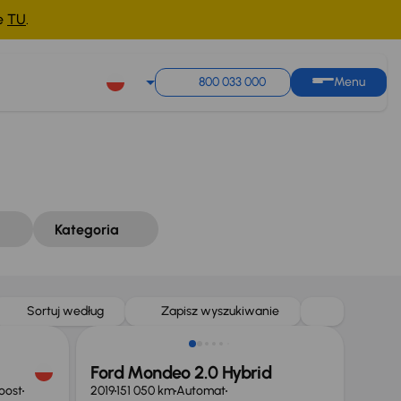
ne
TU
.
Sortuj według
Zapisz wyszukiwanie
800 033 000
Menu
Kategoria
Taniej o 1 500 zł
Sortuj według
Zapisz wyszukiwanie
Ford Mondeo 2.0 Hybrid
oost
2019
151 050 km
Automat