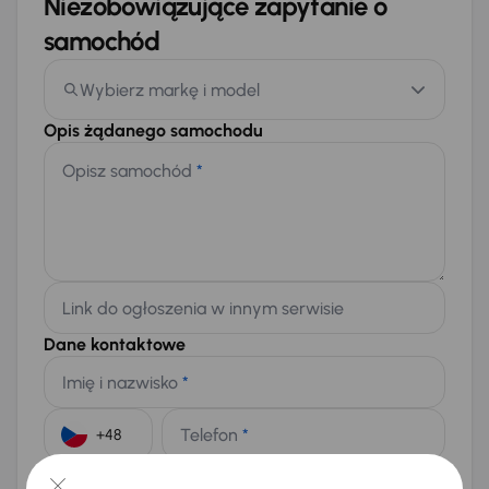
Niezobowiązujące zapytanie o
samochód
Wybierz markę i model
Opis żądanego samochodu
Opisz samochód
*
Link do ogłoszenia w innym serwisie
Dane kontaktowe
Imię i nazwisko
*
Telefon
*
+48
E-mail
*