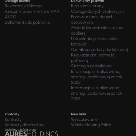
Obsługa klienta
Dokumenty prawne
Reklamacje/Skarga
Regulamin strony
Rzecznik praw klientów AAA
Obsługa danych osobowych
AUTO
Przetwarzanie danych
Dokumenty do pobrania
osobowych
Zasady korzystania z plików
cookies
Ustawienia plików cookie
DataAct
Cennik sprzedaży dodatkowej
Regulacje dot. płatności
gotówką
Strategia podatkowa
Informacja o realizowanej
strategii podatkowej za rok
2022
Informacja o realizowanej
strategii podatkowej za rok
2023
Kontakty
Inne linki
Kontakty
Wyszukiwanie
Kontakty dla mediów
Whistleblowing Policy
Jesteśmy częścią grupy