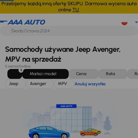
Jeep
Avenger
MPV
Anuluj wszystko
Przebijemy każdą inną ofertę SKUPU. Darmowa wycena auta
online
TU
.
Samochody używane Jeep Avenger,
MPV na sprzedaż
0 samochodów
3
Marka i model
Cena
Rata
R
Jeep
Avenger
MPV
Anuluj wszystko