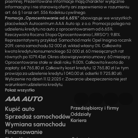
pisemnej. Prezentowane informacje mają charakter wyłącznie
informacyjny i nie stanowią oferty ani zapewnienia w rozumieniu
art. 66 § 1 oraz art. 556 Kodeksu cywilnego.
Promocja „Oprocentowanie od 6,65%”
obowiązuje we wszystkich
placówkach Autocentrum AAA Auto sp. z o.o. Promocja polega na
udzieleniu kredytu na auto z oprocentowaniem od 6,65%.
Rzeczywista Roczna Stopa Oprocentowania („RRSO“): 9,81%.
Reprezentatywny przykład: Samochód marki Opel Insignia rocznik
2019, cena samochodu 52 000 zł, wkład własny 0%. Całkowita
kwota kredytu konsumenckiego 52 000 zł, 60 miesięcznych rat
równych po 1079,43zł. Okres obowiązywania umowy: 60 miesięcy.
Oprocentowanie stałe w skali roku: 9,00%. Całkowita kwota do
zapłaty: 64 765,80 zł. Całkowity koszt kredytu: 12 765,80 zł (w tym
prowizja za udzielenie kredytu 1 040,00 zł, odsetki 11 725,80 zł).
Wyliczenie na dzień 11.12.2025 r. Zawarcie ubezpieczenia nie jest
warunkiem udzielenia kredytu.
Pokaż wszystko
Kupić auto
Przedsiębiorcy i firmy
Oddziały
Sprzedaż samochodów
Kariera
Wymiana samochodu
Finansowanie