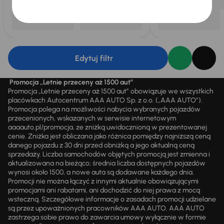
Edytuj filtr
Promocja „Letnie przeceny aż 1500 aut”
Promocja „Letnie przeceny aż 1500 aut” obowiązuje we wszystkich
placówkach Autocentrum AAA AUTO Sp. z o.o. („AAA AUTO”).
Promocja polega na możliwości nabycia wybranych pojazdów
przecenionych, wskazanych w serwisie internetowym
aaaauto.pl/promocja, ze zniżką uwidocznioną w prezentowanej
cenie. Zniżka jest obliczana jako różnica pomiędzy najniższą ceną
danego pojazdu z 30 dni przed obniżką a jego aktualną ceną
sprzedaży. Liczba samochodów objętych promocją jest zmienna i
aktualizowana na bieżąco; średnia liczba dostępnych pojazdów
wynosi około 1500, a nowe auta są dodawane każdego dnia.
Promocji nie można łączyć z innymi aktualnie obowiązującymi
promocjami ani rabatami, ani dochodzić do niej prawa z mocą
wsteczną. Szczegółowe informacje o zasadach promocji udzielane
są przez upoważnionych pracowników AAA AUTO. AAA AUTO
zastrzega sobie prawo do zawarcia umowy wyłącznie w formie