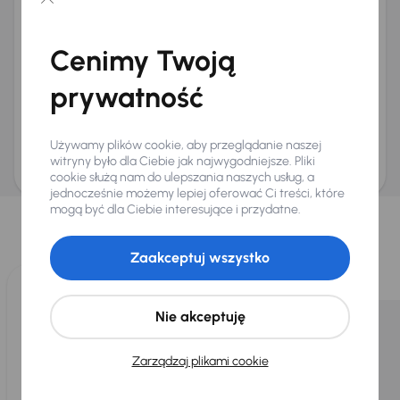
Chcę otrzymywać informacje o ofertach rabatowych
Na e-mail
(opcjonalnie)
Cenimy Twoją
Na numer telefonu
(opcjonalnie)
prywatność
Wyślij zapytanie
Zwracamy uwagę, że umówienie spotkania nie jest równoznaczne z rezerwacją
ani zagwarantowaną dostępnością pojazdu. AURES Holdings a.s., z siedzibą
Używamy plików cookie, aby przeglądanie naszej
Dopraváků 874/15, Čimice, 184 00 Praga 8, będzie przechowywać i przetwarzać
Twoje dane osobowe zgodnie z zasadami ochrony i przetwarzania
danych
witryny było dla Ciebie jak najwygodniejsze. Pliki
osobowych
.
cookie służą nam do ulepszania naszych usług, a
jednocześnie możemy lepiej oferować Ci treści, które
Wybraliśmy dla Ciebie
mogą być dla Ciebie interesujące i przydatne.
Wybieramy dla Ciebie
najlepsze pojazdy
z naszej oferty. Kupimy
dla Ciebie
do 400 pojazdów
każdego dnia.
Zaakceptuj wszystko
Nie akceptuję
Zarządzaj plikami cookie