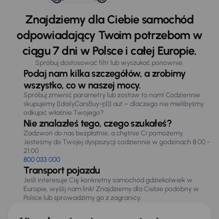
Znajdziemy dla Ciebie samochód
odpowiadający Twoim potrzebom w
ciągu 7 dni w Polsce i całej Europie.
Spróbuj dostosować filtr lub wyszukać ponownie.
Podaj nam kilka szczegółów, a zrobimy
wszystko, co w naszej mocy.
Spróbuj zmienić parametry lub zostaw to nam! Codziennie
skupujemy [[dailyCarsBuy-pl]] aut – dlaczego nie mielibyśmy
odkupić właśnie Twojego?
Nie znalazłeś tego, czego szukałeś?
Zadzwoń do nas bezpłatnie, a chętnie Ci pomożemy.
Jesteśmy do Twojej dyspozycji codziennie w godzinach 8:00 -
21:00
800 033 000
Transport pojazdu
Jeśli interesuje Cię konkretny samochód gdziekolwiek w
Europie, wyślij nam link! Znajdziemy dla Ciebie podobny w
Polsce lub sprowadzimy go z zagranicy.