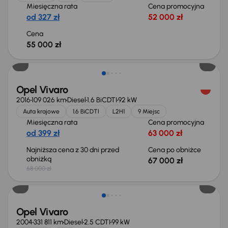
Miesięczna rata
Cena promocyjna
od 327 zł
52 000 zł
Cena
55 000 zł
Taniej o 1 000 zł
Opel Vivaro
2016
109 026 km
Diesel
1.6 BiCDTI
92 kW
Auta krajowe
1.6 BiCDTI
L2H1
9 Miejsc
Miesięczna rata
Cena promocyjna
od 399 zł
63 000 zł
Najniższa cena z 30 dni przed
Cena po obniżce
obniżką
67 000 zł
68 000 zł
Świeżo skupione
Opel Vivaro
2004
331 811 km
Diesel
2.5 CDTI
99 kW