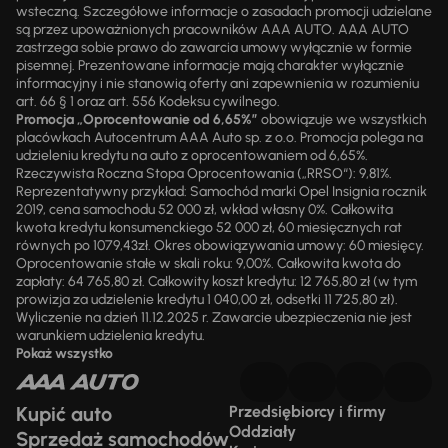
wsteczną. Szczegółowe informacje o zasadach promocji udzielane
są przez upoważnionych pracowników AAA AUTO. AAA AUTO
zastrzega sobie prawo do zawarcia umowy wyłącznie w formie
pisemnej. Prezentowane informacje mają charakter wyłącznie
informacyjny i nie stanowią oferty ani zapewnienia w rozumieniu
art. 66 § 1 oraz art. 556 Kodeksu cywilnego.
Promocja „Oprocentowanie od 6,65%”
obowiązuje we wszystkich
placówkach Autocentrum AAA Auto sp. z o.o. Promocja polega na
udzieleniu kredytu na auto z oprocentowaniem od 6,65%.
Rzeczywista Roczna Stopa Oprocentowania („RRSO“): 9,81%.
Reprezentatywny przykład: Samochód marki Opel Insignia rocznik
2019, cena samochodu 52 000 zł, wkład własny 0%. Całkowita
kwota kredytu konsumenckiego 52 000 zł, 60 miesięcznych rat
równych po 1079,43zł. Okres obowiązywania umowy: 60 miesięcy.
Oprocentowanie stałe w skali roku: 9,00%. Całkowita kwota do
zapłaty: 64 765,80 zł. Całkowity koszt kredytu: 12 765,80 zł (w tym
prowizja za udzielenie kredytu 1 040,00 zł, odsetki 11 725,80 zł).
Wyliczenie na dzień 11.12.2025 r. Zawarcie ubezpieczenia nie jest
warunkiem udzielenia kredytu.
Pokaż wszystko
Kupić auto
Przedsiębiorcy i firmy
Oddziały
Sprzedaż samochodów