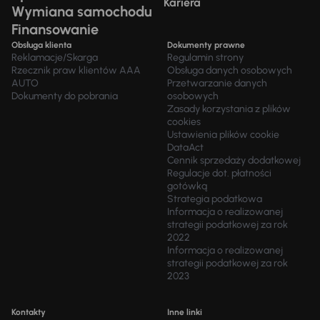
Kariera
Wymiana samochodu
Finansowanie
Obsługa klienta
Dokumenty prawne
Reklamacje/Skarga
Regulamin strony
Rzecznik praw klientów AAA
Obsługa danych osobowych
AUTO
Przetwarzanie danych
Dokumenty do pobrania
osobowych
Zasady korzystania z plików
cookies
Ustawienia plików cookie
DataAct
Cennik sprzedaży dodatkowej
Regulacje dot. płatności
gotówką
Strategia podatkowa
Informacja o realizowanej
strategii podatkowej za rok
2022
Informacja o realizowanej
strategii podatkowej za rok
2023
Kontakty
Inne linki