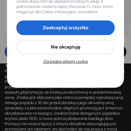
cookie służą nam do ulepszania naszych usług, a
jednocześnie możemy lepiej oferować Ci treści, które
mogą być dla Ciebie interesujące i przydatne.
Zaakceptuj wszystko
Nie akceptuję
Edytuj filtr
Zarządzaj plikami cookie
Promocja „Letnie przeceny aż 1500 aut”
Promocja „Letnie przeceny aż 1500 aut” obowiązuje we wszystkich
placówkach Autocentrum AAA AUTO Sp. z o.o. („AAA AUTO”).
Promocja polega na możliwości nabycia wybranych pojazdów
przecenionych, wskazanych w serwisie internetowym
aaaauto.pl/promocja, ze zniżką uwidocznioną w prezentowanej
cenie. Zniżka jest obliczana jako różnica pomiędzy najniższą ceną
danego pojazdu z 30 dni przed obniżką a jego aktualną ceną
sprzedaży. Liczba samochodów objętych promocją jest zmienna i
aktualizowana na bieżąco; średnia liczba dostępnych pojazdów
wynosi około 1500, a nowe auta są dodawane każdego dnia.
Promocji nie można łączyć z innymi aktualnie obowiązującymi
promocjami ani rabatami, ani dochodzić do niej prawa z mocą