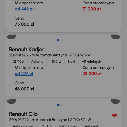
Miesięczna rata
Cena promocyjna
od 446 zł
71 000 zł
Cena
75 000 zł
Renault Kadjar
2017
111 662 km
Automat
Benzyna
1.2 TCe
96 kW
1.2 TCe
Automat
Skóra
Navi
+5 kolejnych
Miesięczna rata
Cena promocyjna
od 274 zł
43 000 zł
Cena
46 000 zł
Taniej o 1 000 zł
Renault Clio
2016
93 742 km
Automat
Benzyna
1.2 TCe
87 kW
Auta krajowe
1.2 TCe
Salon Polska
Automat