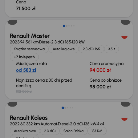
Cena
71 500 zł
Taniej o 4 000 zł
Renault Master
2023
94 561 km
Diesel
2.3 dCi 165
120 kW
Książka serwisowa
Auta krajowe
2.3 dCi 165
3.5 t
+7 kolejnych
Miesięczna rata
Cena promocyjna
od 583 zł
94 000 zł
Najniższa cena z 30 dni przed
Cena po obniżce
obniżką
98 000 zł
102 000 zł
Renault Koleos
2022
60 332 km
Automat
Diesel
2.0 dCi
135 kW
4x4
Auta krajowe
2.0 dCi
Salon Polska
183 KM