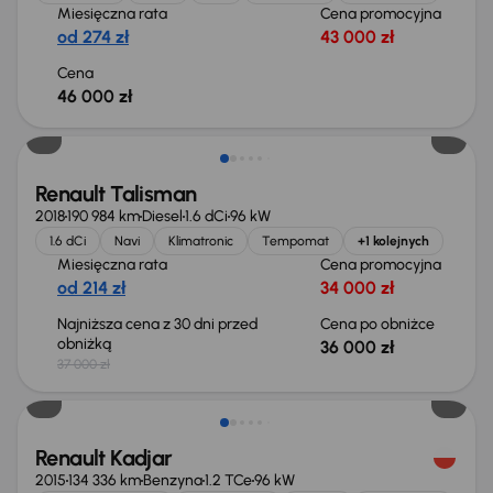
Miesięczna rata
Cena promocyjna
od 274 zł
43 000 zł
Cena
46 000 zł
Taniej o 1 000 zł
Renault Talisman
2018
190 984 km
Diesel
1.6 dCi
96 kW
1.6 dCi
Navi
Klimatronic
Tempomat
+1 kolejnych
Miesięczna rata
Cena promocyjna
od 214 zł
34 000 zł
Najniższa cena z 30 dni przed
Cena po obniżce
obniżką
36 000 zł
37 000 zł
Renault Kadjar
2015
134 336 km
Benzyna
1.2 TCe
96 kW