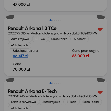
47 000 zł
Renault Arkana 1.3 TCe
2022
95 015 km
Automat
Benzyna + Hybryda
1.3 TCe
103 kW
Auta krajowe
1.3 TCe
Salon Polska
Automat
+2 kolejnych
Miesięczna rata
Cena promocyjna
od 417 zł
66 000 zł
Cena
70 000 zł
Renault Arkana E-Tech
2021
90 415 km
Automat
Benzyna + Hybryda
E-Tech
105 kW
Książka serwisowa
Auta krajowe
E-Tech
Salon Polska
+9 kolejnych