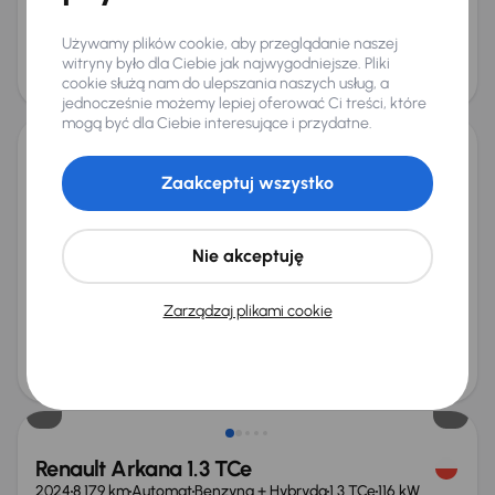
od 417 zł
66 000 zł
Używamy plików cookie, aby przeglądanie naszej
Cena
witryny było dla Ciebie jak najwygodniejsze. Pliki
70 000 zł
cookie służą nam do ulepszania naszych usług, a
Taniej o 2 000 zł
jednocześnie możemy lepiej oferować Ci treści, które
mogą być dla Ciebie interesujące i przydatne.
Renault Arkana 1.3 TCe
Zaakceptuj wszystko
2024
8 366 km
Automat
Benzyna + Hybryda
1.3 TCe
116 kW
Od pierwszego właściciela
Książka serwisowa
Auta krajowe
1.3 TCe
+10 kolejnych
Nie akceptuję
Miesięczna rata
Cena promocyjna
na miarę
102 000 zł
Zarządzaj plikami cookie
Najniższa cena z 30 dni przed
Cena po obniżce
obniżką
106 000 zł
108 000 zł
Taniej o 2 000 zł
Renault Arkana 1.3 TCe
2024
8 179 km
Automat
Benzyna + Hybryda
1.3 TCe
116 kW