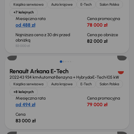
Książka serwisowa
Auta krajowe
E-Tech
Salon Polska
+7 kolejnych
Miesięczna rata
Cena promocyjna
od 488 zł
78 000 zł
Najniższa cena z 30 dni przed
Cena po obniżce
obniżką
82 000 zł
83 000 zł
Renault Arkana E-Tech
2022
43 934 km
Automat
Benzyna + Hybryda
E-Tech
105 kW
Książka serwisowa
Auta krajowe
E-Tech
Salon Polska
+8 kolejnych
Miesięczna rata
Cena promocyjna
od 494 zł
79 000 zł
Cena
83 000 zł
Taniej o 2 500 zł