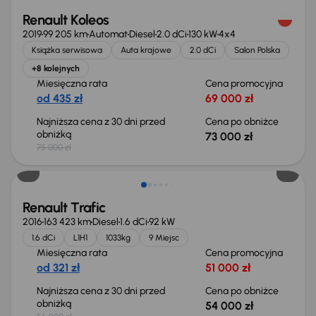
Renault Koleos
2019
99 205 km
Automat
Diesel
2.0 dCi
130 kW
4x4
Książka serwisowa
Auta krajowe
2.0 dCi
Salon Polska
+8 kolejnych
Miesięczna rata
Cena promocyjna
od 435 zł
69 000 zł
Najniższa cena z 30 dni przed
Cena po obniżce
obniżką
73 000 zł
75 000 zł
Taniej o 2 000 zł
Renault Trafic
2016
163 423 km
Diesel
1.6 dCi
92 kW
1.6 dCi
L1H1
1033kg
9 Miejsc
Miesięczna rata
Cena promocyjna
od 321 zł
51 000 zł
Najniższa cena z 30 dni przed
Cena po obniżce
obniżką
54 000 zł