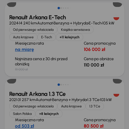
Renault Arkana E-Tech
2024
14 240 km
Automat
Benzyna + Hybryda
E-Tech
105 kW
Od pierwszego właściciela
Książka serwisowa
Auta krajowe
E-Tech
+11 kolejnych
Miesięczna rata
Cena promocyjna
na miarę
106 000 zł
Najniższa cena z 30 dni przed
Cena po obniżce
obniżką
110 000 zł
111 000 zł
Renault Arkana 1.3 TCe
2021
31 257 km
Automat
Benzyna + Hybryda
1.3 TCe
103 kW
Od pierwszego właściciela
Auta krajowe
1.3 TCe
Salon Polska
+8 kolejnych
Miesięczna rata
Cena promocyjna
od 503 zł
80 500 zł