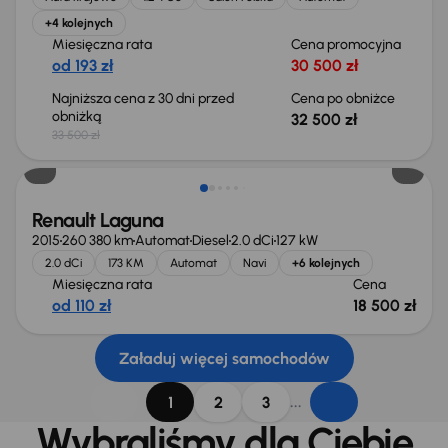
+4 kolejnych
Miesięczna rata
Cena promocyjna
od 193 zł
30 500 zł
Najniższa cena z 30 dni przed
Cena po obniżce
obniżką
32 500 zł
33 500 zł
Renault Laguna
2015
260 380 km
Automat
Diesel
2.0 dCi
127 kW
2.0 dCi
173 KM
Automat
Navi
+6 kolejnych
Miesięczna rata
Cena
od 110 zł
18 500 zł
Załaduj więcej samochodów
...
1
2
3
Wybraliśmy dla Ciebie