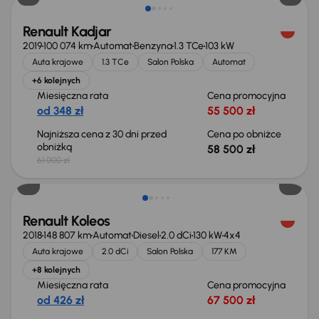
Renault Kadjar
2019
100 074 km
Automat
Benzyna
1.3 TCe
103 kW
Auta krajowe
1.3 TCe
Salon Polska
Automat
+6 kolejnych
Miesięczna rata
Cena promocyjna
od 348 zł
55 500 zł
Najniższa cena z 30 dni przed
Cena po obniżce
obniżką
58 500 zł
61 000 zł
Renault Koleos
2018
148 807 km
Automat
Diesel
2.0 dCi
130 kW
4x4
Auta krajowe
2.0 dCi
Salon Polska
177 KM
+8 kolejnych
Miesięczna rata
Cena promocyjna
od 426 zł
67 500 zł