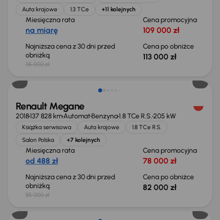
Auta krajowe
1.3 TCe
+11 kolejnych
Miesięczna rata
Cena promocyjna
na miarę
109 000 zł
Najniższa cena z 30 dni przed
Cena po obniżce
obniżką
113 000 zł
115 000 zł
Taniej o 3 000 zł
Renault Megane
2018
137 828 km
Automat
Benzyna
1.8 TCe R.S.
205 kW
Książka serwisowa
Auta krajowe
1.8 TCe R.S.
Salon Polska
+7 kolejnych
Miesięczna rata
Cena promocyjna
od 488 zł
78 000 zł
Najniższa cena z 30 dni przed
Cena po obniżce
obniżką
82 000 zł
85 000 zł
Taniej o 1 500 zł