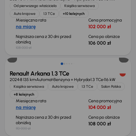
Od pierwszego właściciela
Książka serwisowa
Auta krajowe
1.3 TCe
+10 kolejnych
Miesięczna rata
Cena promocyjna
na miarę
102 000 zł
Najniższa cena z 30 dni przed
Cena po obniżce
obniżką
106 000 zł
108 000 zł
Taniej o 2 000 zł
Renault Arkana 1.3 TCe
2024
8 135 km
Automat
Benzyna + Hybryda
1.3 TCe
116 kW
Książka serwisowa
Auta krajowe
1.3 TCe
Salon Polska
+8 kolejnych
Miesięczna rata
Cena promocyjna
na miarę
104 000 zł
Najniższa cena z 30 dni przed
Cena po obniżce
obniżką
108 000 zł
110 000 zł
Taniej o 1 000 zł