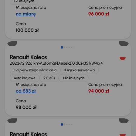
+7 kolejnych
Miesięczna rata
Cena promocyjna
na miarę
96 000 zł
Cena
100 000 zł
Możliwość odliczenia VAT
Renault Koleos
2023
72 926 km
Automat
Diesel
2.0 dCi
135 kW
4x4
Od pierwszego właściciela
Książka serwisowa
Auta krajowe
2.0 dCi
+12 kolejnych
Miesięczna rata
Cena promocyjna
od 583 zł
94 000 zł
Cena
98 000 zł
Taniej o 1 000 zł
Renault Koleos