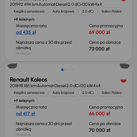
2019
92 494 km
Automat
Diesel
2.0 dCi
130 kW
4x4
Książka serwisowa
Auta krajowe
2.0 dCi
Salon Polska
+8 kolejnych
Miesięczna rata
Cena promocyjna
od 435 zł
69 000 zł
Najniższa cena z 30 dni przed
Cena po obniżce
obniżką
73 000 zł
74 000 zł
Taniej o 4 000 zł
Renault Koleos
2018
98 185 km
Automat
Diesel
2.0 dCi
130 kW
4x4
Książka serwisowa
Auta krajowe
2.0 dCi
Salon Polska
+9 kolejnych
Miesięczna rata
Cena promocyjna
od 417 zł
66 000 zł
Najniższa cena z 30 dni przed
Cena po obniżce
obniżką
70 000 zł
74 000 zł