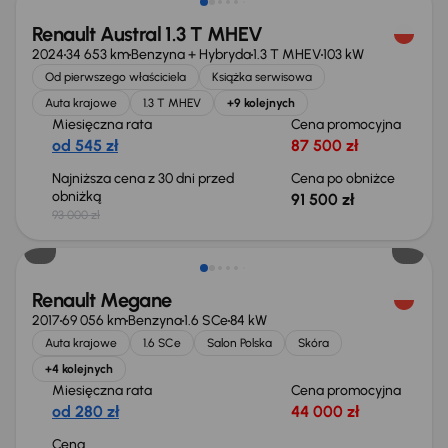
Renault Austral 1.3 T MHEV
2024
34 653 km
Benzyna + Hybryda
1.3 T MHEV
103 kW
Od pierwszego właściciela
Książka serwisowa
Auta krajowe
1.3 T MHEV
+9 kolejnych
Miesięczna rata
Cena promocyjna
od 545 zł
87 500 zł
Najniższa cena z 30 dni przed
Cena po obniżce
obniżką
91 500 zł
93 000 zł
Renault Megane
2017
69 056 km
Benzyna
1.6 SCe
84 kW
Auta krajowe
1.6 SCe
Salon Polska
Skóra
+4 kolejnych
Miesięczna rata
Cena promocyjna
od 280 zł
44 000 zł
Cena