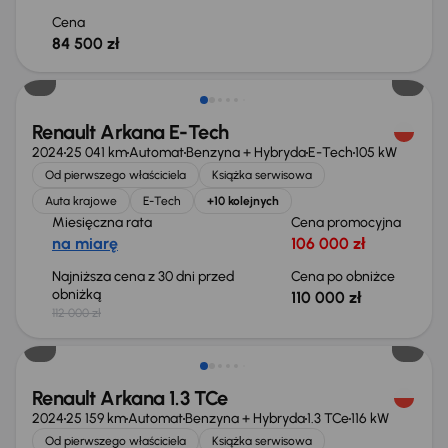
Cena
84 500 zł
Taniej o 2 000 zł
Renault Arkana E-Tech
2024
25 041 km
Automat
Benzyna + Hybryda
E-Tech
105 kW
Od pierwszego właściciela
Książka serwisowa
Auta krajowe
E-Tech
+10 kolejnych
Miesięczna rata
Cena promocyjna
na miarę
106 000 zł
Najniższa cena z 30 dni przed
Cena po obniżce
obniżką
110 000 zł
112 000 zł
Taniej o 2 000 zł
Renault Arkana 1.3 TCe
2024
25 159 km
Automat
Benzyna + Hybryda
1.3 TCe
116 kW
Od pierwszego właściciela
Książka serwisowa