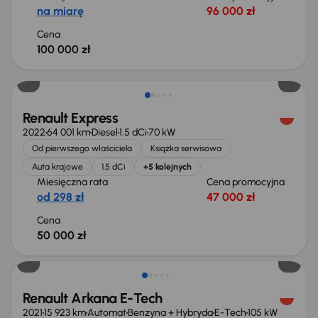
na miarę
96 000 zł
Cena
100 000 zł
Świeżo skupione
Renault Express
2022
64 001 km
Diesel
1.5 dCi
70 kW
Od pierwszego właściciela
Książka serwisowa
Auta krajowe
1.5 dCi
+5 kolejnych
Miesięczna rata
Cena promocyjna
od 298 zł
47 000 zł
Cena
50 000 zł
Taniej o 1 000 zł
Renault Arkana E-Tech
2021
15 923 km
Automat
Benzyna + Hybryda
E-Tech
105 kW