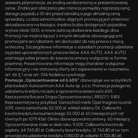
aaaauto.pl/promocja, ze zniżką uwidocznioną w prezentowanej
cenie. Zniżka jest obliczana jako różnica pomiędzy najniższą ceną
danego pojazdu z 30 dni przed obniżką a jego aktualną ceną
sprzedaży. Liczba samochodów objętych promocją jest zmienna i
aktualizowana na bieżąco; średnia liczba dostępnych pojazdów
wynosi około 1500, a nowe auta są dodawane każdego dnia.
Promocji nie można łączyć z innymi aktualnie obowiązującymi
promocjami ani rabatami, ani dochodzić do niej prawa z mocą
wsteczną. Szczegółowe informacje o zasadach promocji udzielane
są przez upoważnionych pracowników AAA AUTO. AAA AUTO
zastrzega sobie prawo do zawarcia umowy wyłącznie w formie
pisemnej. Prezentowane informacje mają charakter wyłącznie
informacyjny i nie stanowią oferty ani zapewnienia w rozumieniu
art. 66 § 1 oraz art. 556 Kodeksu cywilnego.
Promocja „Oprocentowanie od 6,65%”
obowiązuje we wszystkich
placówkach Autocentrum AAA Auto sp. z o.o. Promocja polega na
udzieleniu kredytu na auto z oprocentowaniem od 6,65%.
Rzeczywista Roczna Stopa Oprocentowania („RRSO“): 9,81%.
Reprezentatywny przykład: Samochód marki Opel Insignia rocznik
2019, cena samochodu 52 000 zł, wkład własny 0%. Całkowita
kwota kredytu konsumenckiego 52 000 zł, 60 miesięcznych rat
równych po 1079,43zł. Okres obowiązywania umowy: 60 miesięcy.
Oprocentowanie stałe w skali roku: 9,00%. Całkowita kwota do
zapłaty: 64 765,80 zł. Całkowity koszt kredytu: 12 765,80 zł (w tym
prowizja za udzielenie kredytu 1 040,00 zł, odsetki 11 725,80 zł).