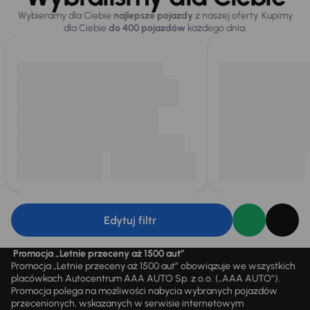
Wybieramy dla Ciebie
najlepsze pojazdy
z naszej oferty. Kupimy
dla Ciebie
do 400 pojazdów
każdego dnia.
Edytuj filtr
Promocja „Letnie przeceny aż 1500 aut”
Promocja „Letnie przeceny aż 1500 aut” obowiązuje we wszystkich
placówkach Autocentrum AAA AUTO Sp. z o.o. („AAA AUTO”).
Promocja polega na możliwości nabycia wybranych pojazdów
przecenionych, wskazanych w serwisie internetowym