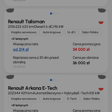
56 000 zł
Taniej o 1 000 zł
Renault Talisman
2016
222 625 km
Diesel
1.6 dCi
96 kW
Książka serwisowa
Auta krajowe
1.6 dCi
Salon Polska
+5 kolejnych
Miesięczna rata
Cena promocyjna
od 214 zł
34 000 zł
Najniższa cena z 30 dni przed
Cena po obniżce
obniżką
36 000 zł
37 000 zł
Możliwość odliczenia VAT
Renault Arkana E-Tech
2023
44 429 km
Automat
Benzyna + Hybryda
E-Tech
105 kW
Książka serwisowa
Auta krajowe
E-Tech
Salon Polska
+8 kolejnych
Miesięczna rata
Cena promocyjna