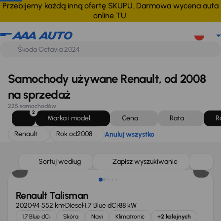
Renault
Rok od
2008
Anuluj wszystko
Przebijemy każdą inną ofertę SKUPU. Darmowa wycena auta
online
TU
.
Samochody używane Renault, od 2008
na sprzedaż
225 samochodów
2
Marka i model
Cena
Rata
R
Renault
Rok od
2008
Anuluj wszystko
Sortuj według
Zapisz wyszukiwanie
Renault Talisman
2020
94 552 km
Diesel
1.7 Blue dCi
88 kW
1.7 Blue dCi
Skóra
Navi
Klimatronic
+2 kolejnych