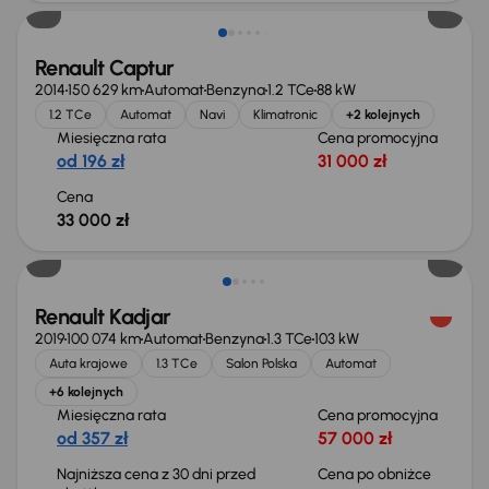
Renault Captur
2014
150 629 km
Automat
Benzyna
1.2 TCe
88 kW
1.2 TCe
Automat
Navi
Klimatronic
+2 kolejnych
Miesięczna rata
Cena promocyjna
od 196 zł
31 000 zł
Cena
33 000 zł
Taniej o 1 000 zł
Renault Kadjar
2019
100 074 km
Automat
Benzyna
1.3 TCe
103 kW
Auta krajowe
1.3 TCe
Salon Polska
Automat
+6 kolejnych
Miesięczna rata
Cena promocyjna
od 357 zł
57 000 zł
Najniższa cena z 30 dni przed
Cena po obniżce