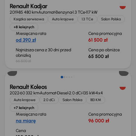
Renault Kadjar
2019
85 480 km
Automat
Benzyna
1.3 TCe
117 kW
Książka serwisowa
Auta krajowe
1.3 TCe
Salon Polska
+8 kolejnych
Miesięczna rata
Cena promocyjna
od 390 zł
61 500 zł
Najniższa cena z 30 dni przed
Cena po obniżce
obniżką
65 500 zł
66 500 zł
Renault Koleos
2022
60 332 km
Automat
Diesel
2.0 dCi
135 kW
4x4
Auta krajowe
2.0 dCi
Salon Polska
183 KM
+7 kolejnych
Miesięczna rata
Cena promocyjna
na miarę
96 000 zł
Cena