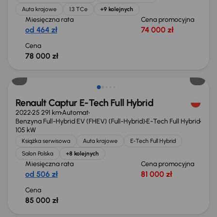
Auta krajowe
1.3 TCe
+9 kolejnych
Miesięczna rata
Cena promocyjna
od 464 zł
74 000 zł
Cena
78 000 zł
Od nowego taniej o 49 999 zł
Renault Captur E-Tech Full Hybrid
2022
25 291 km
Automat
Benzyna Full-Hybrid EV (FHEV) (Full-Hybrid)
E-Tech Full Hybrid
105 kW
Książka serwisowa
Auta krajowe
E-Tech Full Hybrid
Salon Polska
+8 kolejnych
Miesięczna rata
Cena promocyjna
od 506 zł
81 000 zł
Cena
85 000 zł
Taniej o 500 zł