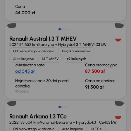
Cena
44 000 zł
Taniej o 1 500 zł
Renault Austral 1.3 T MHEV
2024
34 653 km
Benzyna + Hybryda
1.3 T MHEV
103 kW
Od pierwszego właściciela
Książka serwisowa
Auta krajowe
1.3 T MHEV
+9 kolejnych
Miesięczna rata
Cena promocyjna
od 545 zł
87 500 zł
Najniższa cena z 30 dni przed
Cena po obniżce
obniżką
91 500 zł
93 000 zł
Możliwość odliczenia VAT
Renault Arkana 1.3 TCe
2022
133 504 km
Automat
Benzyna + Hybryda
1.3 TCe
103 kW
Od pierwszego właściciela
Auta krajowe
1.3 TCe