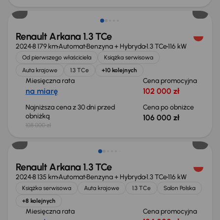
Renault Arkana 1.3 TCe
2024
8 179 km
Automat
Benzyna + Hybryda
1.3 TCe
116 kW
Od pierwszego właściciela
Książka serwisowa
Auta krajowe
1.3 TCe
+10 kolejnych
Miesięczna rata
Cena promocyjna
na miarę
102 000 zł
Najniższa cena z 30 dni przed
Cena po obniżce
obniżką
106 000 zł
108 000 zł
Taniej o 2 000 zł
Renault Arkana 1.3 TCe
2024
8 135 km
Automat
Benzyna + Hybryda
1.3 TCe
116 kW
Książka serwisowa
Auta krajowe
1.3 TCe
Salon Polska
+8 kolejnych
Miesięczna rata
Cena promocyjna