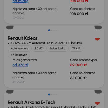
na miarę
104 000 zł
Najniższa cena z 30 dni przed
Cena po obniżce
obniżką
108 000 zł
110 000 zł
Taniej o 1 000 zł
Renault Koleos
2017
126 865 km
Automat
Diesel
2.0 dCi
130 kW
4x4
Auta krajowe
2.0 dCi
Salon Polska
177 KM
+7 kolejnych
Miesięczna rata
Cena promocyjna
od 375 zł
59 000 zł
Najniższa cena z 30 dni przed
Cena po obniżce
obniżką
63 000 zł
64 000 zł
Taniej o 1 000 zł
Renault Arkana E-Tech
2024
14 240 km
Automat
Benzyna + Hybryda
E-Tech
105 kW