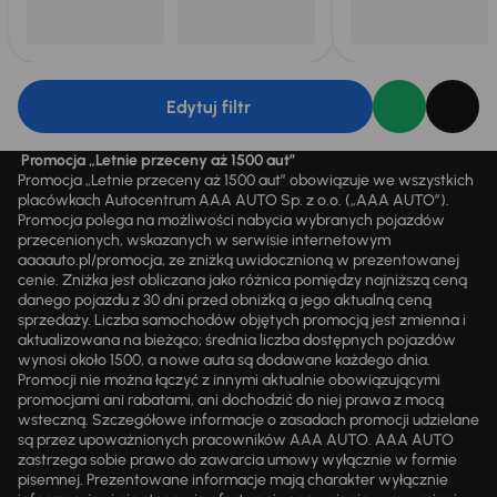
Edytuj filtr
Promocja „Letnie przeceny aż 1500 aut”
Promocja „Letnie przeceny aż 1500 aut” obowiązuje we wszystkich
placówkach Autocentrum AAA AUTO Sp. z o.o. („AAA AUTO”).
Promocja polega na możliwości nabycia wybranych pojazdów
przecenionych, wskazanych w serwisie internetowym
aaaauto.pl/promocja, ze zniżką uwidocznioną w prezentowanej
cenie. Zniżka jest obliczana jako różnica pomiędzy najniższą ceną
danego pojazdu z 30 dni przed obniżką a jego aktualną ceną
sprzedaży. Liczba samochodów objętych promocją jest zmienna i
aktualizowana na bieżąco; średnia liczba dostępnych pojazdów
wynosi około 1500, a nowe auta są dodawane każdego dnia.
Promocji nie można łączyć z innymi aktualnie obowiązującymi
promocjami ani rabatami, ani dochodzić do niej prawa z mocą
wsteczną. Szczegółowe informacje o zasadach promocji udzielane
są przez upoważnionych pracowników AAA AUTO. AAA AUTO
zastrzega sobie prawo do zawarcia umowy wyłącznie w formie
pisemnej. Prezentowane informacje mają charakter wyłącznie