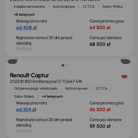
Książka serwisowa
Auta krajowe
1.3 TCe
Salon Polska
+8 kolejnych
Miesięczna rata
Cena promocyjna
od 408 zł
64 500 zł
Najniższa cena z 30 dni przed
Cena po obniżce
obniżką
68 500 zł
70 000 zł
Możliwość odliczenia VAT
Renault Captur
2022
81 850 km
Benzyna
1.0 TCe
67 kW
Od pierwszego właściciela
Auta krajowe
1.0 TCe
Salon Polska
+4 kolejnych
Miesięczna rata
Cena promocyjna
od 354 zł
56 500 zł
Najniższa cena z 30 dni przed
Cena po obniżce
obniżką
59 500 zł
58 000 zł