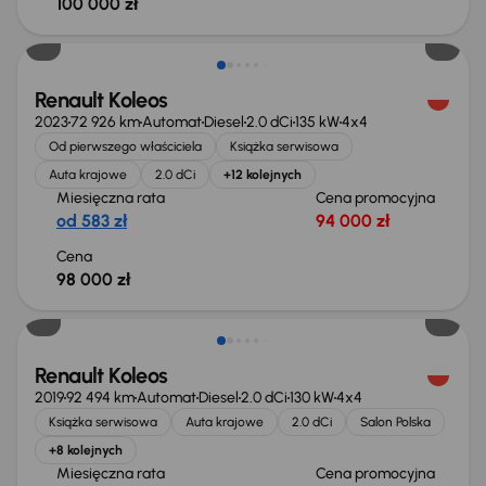
100 000 zł
Możliwość odliczenia VAT
Renault Koleos
2023
72 926 km
Automat
Diesel
2.0 dCi
135 kW
4x4
Od pierwszego właściciela
Książka serwisowa
Auta krajowe
2.0 dCi
+12 kolejnych
Miesięczna rata
Cena promocyjna
od 583 zł
94 000 zł
Cena
98 000 zł
Taniej o 1 000 zł
Renault Koleos
2019
92 494 km
Automat
Diesel
2.0 dCi
130 kW
4x4
Książka serwisowa
Auta krajowe
2.0 dCi
Salon Polska
+8 kolejnych
Miesięczna rata
Cena promocyjna