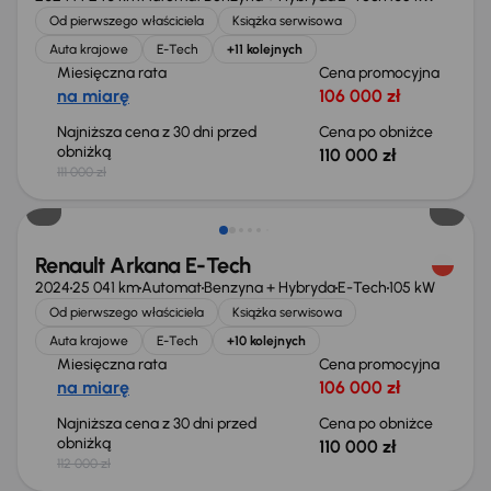
Od pierwszego właściciela
Książka serwisowa
Auta krajowe
E-Tech
+11 kolejnych
Miesięczna rata
Cena promocyjna
na miarę
106 000 zł
Najniższa cena z 30 dni przed
Cena po obniżce
obniżką
110 000 zł
111 000 zł
Taniej o 2 000 zł
Renault Arkana E-Tech
2024
25 041 km
Automat
Benzyna + Hybryda
E-Tech
105 kW
Od pierwszego właściciela
Książka serwisowa
Auta krajowe
E-Tech
+10 kolejnych
Miesięczna rata
Cena promocyjna
na miarę
106 000 zł
Najniższa cena z 30 dni przed
Cena po obniżce
obniżką
110 000 zł
112 000 zł
Taniej o 2 000 zł