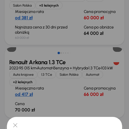
Salon Polska
+5 kolejnych
Miesięczna rata
Cena promocyjna
od 381 zł
60 000 zł
Najniższa cena z 30 dni przed
Cena po obniżce
obniżką
64 000 zł
63 000 zł
Renault Arkana 1.3 TCe
2022
95 015 km
Automat
Benzyna + Hybryda
1.3 TCe
103 kW
Auta krajowe
1.3 TCe
Salon Polska
Automat
+2 kolejnych
Miesięczna rata
Cena promocyjna
od 417 zł
66 000 zł
Cena
70 000 zł
Taniej o 3 000 zł