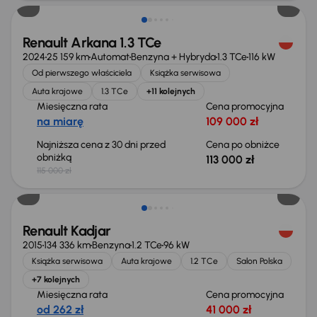
Renault Arkana 1.3 TCe
2024
25 159 km
Automat
Benzyna + Hybryda
1.3 TCe
116 kW
Od pierwszego właściciela
Książka serwisowa
Auta krajowe
1.3 TCe
+11 kolejnych
Miesięczna rata
Cena promocyjna
na miarę
109 000 zł
Najniższa cena z 30 dni przed
Cena po obniżce
obniżką
113 000 zł
115 000 zł
Renault Kadjar
2015
134 336 km
Benzyna
1.2 TCe
96 kW
Książka serwisowa
Auta krajowe
1.2 TCe
Salon Polska
+7 kolejnych
Miesięczna rata
Cena promocyjna
od 262 zł
41 000 zł