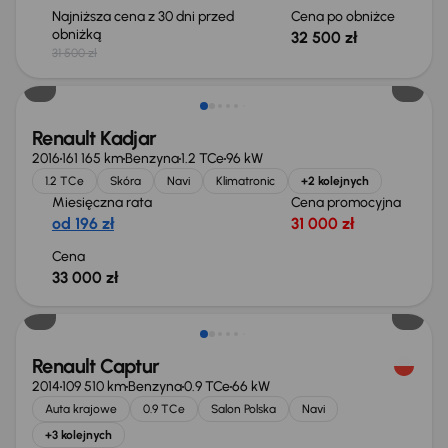
Najniższa cena z 30 dni przed
Cena po obniżce
obniżką
32 500 zł
31 500 zł
Renault Kadjar
2016
161 165 km
Benzyna
1.2 TCe
96 kW
1.2 TCe
Skóra
Navi
Klimatronic
+2 kolejnych
Miesięczna rata
Cena promocyjna
od 196 zł
31 000 zł
Cena
33 000 zł
Renault Captur
2014
109 510 km
Benzyna
0.9 TCe
66 kW
Auta krajowe
0.9 TCe
Salon Polska
Navi
+3 kolejnych