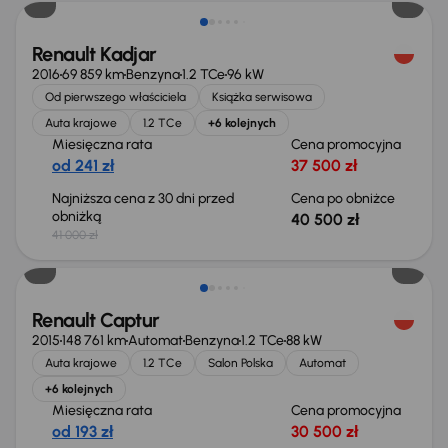
Renault Kadjar
2016
69 859 km
Benzyna
1.2 TCe
96 kW
Od pierwszego właściciela
Książka serwisowa
Auta krajowe
1.2 TCe
+6 kolejnych
Miesięczna rata
Cena promocyjna
od 241 zł
37 500 zł
Najniższa cena z 30 dni przed
Cena po obniżce
obniżką
40 500 zł
41 000 zł
Extra zniżka 2 050 zł
Renault Captur
2015
148 761 km
Automat
Benzyna
1.2 TCe
88 kW
Auta krajowe
1.2 TCe
Salon Polska
Automat
+6 kolejnych
Miesięczna rata
Cena promocyjna
od 193 zł
30 500 zł