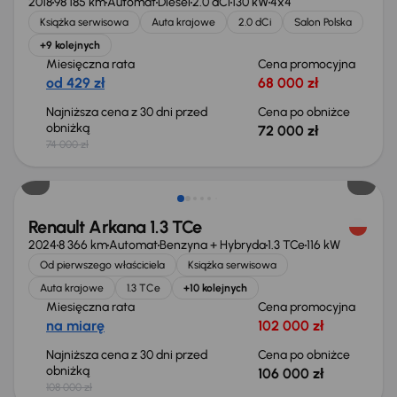
2018
98 185 km
Automat
Diesel
2.0 dCi
130 kW
4x4
Książka serwisowa
Auta krajowe
2.0 dCi
Salon Polska
+9 kolejnych
Miesięczna rata
Cena promocyjna
od 429 zł
68 000 zł
Najniższa cena z 30 dni przed
Cena po obniżce
obniżką
72 000 zł
74 000 zł
Taniej o 2 000 zł
Renault Arkana 1.3 TCe
2024
8 366 km
Automat
Benzyna + Hybryda
1.3 TCe
116 kW
Od pierwszego właściciela
Książka serwisowa
Auta krajowe
1.3 TCe
+10 kolejnych
Miesięczna rata
Cena promocyjna
na miarę
102 000 zł
Najniższa cena z 30 dni przed
Cena po obniżce
obniżką
106 000 zł
108 000 zł
Taniej o 2 000 zł