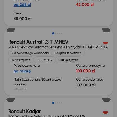
od 268 zł
42 000 zł
Cena
45 000 zł
Taniej o 1 000 zł
Renault Austral 1.3 T MHEV
2024
51 492 km
Automat
Benzyna + Hybryda
1.3 T MHEV
116 kW
Od pierwszego właściciela
Książka serwisowa
Auta krajowe
1.3 T MHEV
+10 kolejnych
Miesięczna rata
Cena promocyjna
na miarę
103 000 zł
Najniższa cena z 30 dni przed
Cena po obniżce
obniżką
107 000 zł
108 000 zł
Taniej o 1 500 zł
Renault Kadjar
2020
61 503 km
Automat
Benzyna
1.3 TCe
103 kW