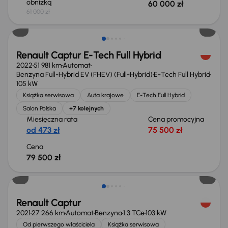
obniżką
60 000 zł
61 000 zł
Renault Captur E-Tech Full Hybrid
2022
51 981 km
Automat
Benzyna Full-Hybrid EV (FHEV) (Full-Hybrid)
E-Tech Full Hybrid
105 kW
Książka serwisowa
Auta krajowe
E-Tech Full Hybrid
Salon Polska
+7 kolejnych
Miesięczna rata
Cena promocyjna
od 473 zł
75 500 zł
Cena
79 500 zł
Renault Captur
2021
27 266 km
Automat
Benzyna
1.3 TCe
103 kW
Od pierwszego właściciela
Książka serwisowa