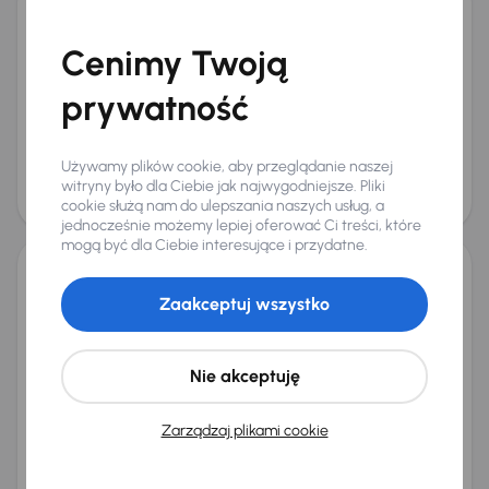
Renault Captur
Cenimy Twoją
2015
101 392 km
Automat
Benzyna
1.2 TCe
88 kW
1.2 TCe
Automat
Navi
Klimatronic
+2 kolejnych
prywatność
Miesięczna rata
Cena promocyjna
od 155 zł
25 000 zł
Najniższa cena z 30 dni przed
Cena po obniżce
Używamy plików cookie, aby przeglądanie naszej
obniżką
26 000 zł
witryny było dla Ciebie jak najwygodniejsze. Pliki
29 000 zł
cookie służą nam do ulepszania naszych usług, a
Taniej o 1 000 zł
jednocześnie możemy lepiej oferować Ci treści, które
mogą być dla Ciebie interesujące i przydatne.
Renault Captur
Zaakceptuj wszystko
2016
110 792 km
Benzyna
1.2 TCe
87 kW
Auta krajowe
1.2 TCe
Salon Polska
Skóra
+4 kolejnych
Nie akceptuję
Miesięczna rata
Cena promocyjna
od 193 zł
30 500 zł
Zarządzaj plikami cookie
Najniższa cena z 30 dni przed
Cena po obniżce
obniżką
32 500 zł