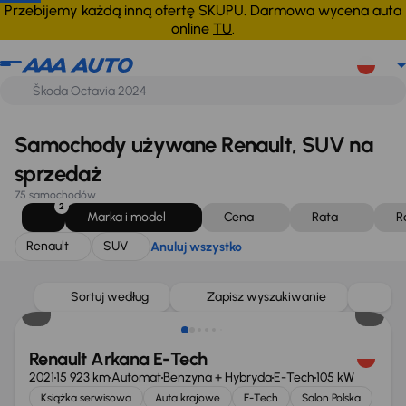
Renault
SUV
Anuluj wszystko
Przebijemy każdą inną ofertę SKUPU. Darmowa wycena auta
online
TU
.
Samochody używane Renault, SUV na
sprzedaż
75 samochodów
2
Marka i model
Cena
Rata
R
Renault
SUV
Anuluj wszystko
Taniej o 1 000 zł
Sortuj według
Zapisz wyszukiwanie
Renault Arkana E-Tech
2021
15 923 km
Automat
Benzyna + Hybryda
E-Tech
105 kW
Książka serwisowa
Auta krajowe
E-Tech
Salon Polska