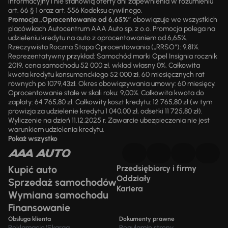
informacyjny i nie stanowią oferty ani zapewnienia w rozumieniu
art. 66 § 1 oraz art. 556 Kodeksu cywilnego.
Promocja „Oprocentowanie od 6,65%”
obowiązuje we wszystkich
placówkach Autocentrum AAA Auto sp. z o.o. Promocja polega na
udzieleniu kredytu na auto z oprocentowaniem od 6,65%.
Rzeczywista Roczna Stopa Oprocentowania („RRSO“): 9,81%.
Reprezentatywny przykład: Samochód marki Opel Insignia rocznik
2019, cena samochodu 52 000 zł, wkład własny 0%. Całkowita
kwota kredytu konsumenckiego 52 000 zł, 60 miesięcznych rat
równych po 1079,43zł. Okres obowiązywania umowy: 60 miesięcy.
Oprocentowanie stałe w skali roku: 9,00%. Całkowita kwota do
zapłaty: 64 765,80 zł. Całkowity koszt kredytu: 12 765,80 zł (w tym
prowizja za udzielenie kredytu 1 040,00 zł, odsetki 11 725,80 zł).
Wyliczenie na dzień 11.12.2025 r. Zawarcie ubezpieczenia nie jest
warunkiem udzielenia kredytu.
Pokaż wszystko
Kupić auto
Przedsiębiorcy i firmy
Oddziały
Sprzedaż samochodów
Kariera
Wymiana samochodu
Finansowanie
Obsługa klienta
Dokumenty prawne
Reklamacje/Skarga
Regulamin strony