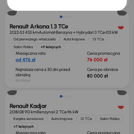
33 500 zł
Taniej o 2 000 zł
Renault Arkana 1.3 TCe
2022
53 433 km
Automat
Benzyna + Hybryda
1.3 TCe
103 kW
Od pierwszego właściciela
Auta krajowe
1.3 TCe
Salon Polska
+9 kolejnych
Miesięczna rata
Cena promocyjna
od 476 zł
76 000 zł
Najniższa cena z 30 dni przed
Cena po obniżce
obniżką
80 000 zł
82 000 zł
Renault Kadjar
2018
138 913 km
Benzyna
1.2 TCe
96 kW
Książka serwisowa
Auta krajowe
1.2 TCe
Salon Polska
+7 kolejnych
Miesięczna rata
Cena promocyjna