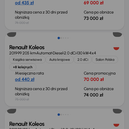
od 435 zł
69 000 zł
Najniższa cena z 30 dni przed
Cena po obniżce
obniżką
73 000 zł
74 000 zł
Taniej o 1 000 zł
Renault Koleos
2019
99 205 km
Automat
Diesel
2.0 dCi
130 kW
4x4
Książka serwisowa
Auta krajowe
2.0 dCi
Salon Polska
+8 kolejnych
Miesięczna rata
Cena promocyjna
od 440 zł
70 000 zł
Najniższa cena z 30 dni przed
Cena po obniżce
obniżką
74 000 zł
75 000 zł
Taniej o 2 000 zł
Renault Koleos