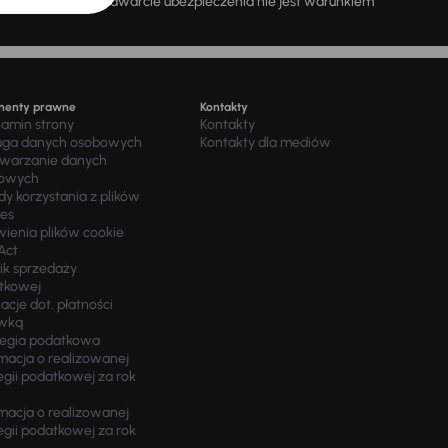
a dzień 11.12.2025 r. Zawarcie ubezpieczenia nie jest warunkiem
menty prawne
Kontakty
lamin strony
Kontakty
uga danych osobowych
Kontakty dla mediów
twarzanie danych
owych
y korzystania z plików
ies
wienia plików cookie
Act
ik sprzedaży
tkowej
acje dot. płatności
wką
tegia podatkowa
macja o realizowanej
egii podatkowej za rok
macja o realizowanej
egii podatkowej za rok