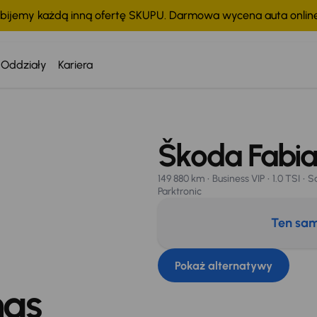
bijemy każdą inną ofertę SKUPU. Darmowa wycena auta onli
Oddziały
Kariera
AT 23%
Klima
Tempomat
Parktronic
Škoda Fabi
149 880 km
Business VIP
1.0 TSI
Sa
Parktronic
Ten sam
Pokaż alternatywy
nas