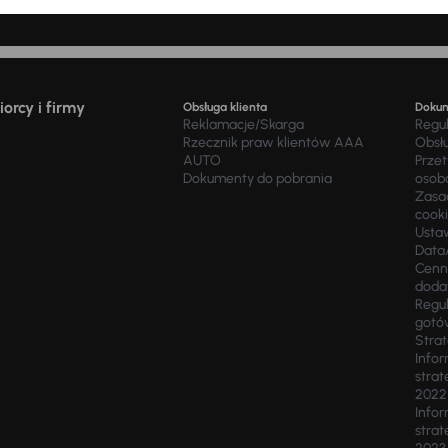
zja za udzielenie kredytu 1 040,00 zł, odsetki 11 725,80 zł). Wyliczenie n
orcy i firmy
Obsługa klienta
Doku
Reklamacje/Skarga
Regu
Rzecznik praw klientów AAA
Obsł
AUTO
Prze
Dokumenty do pobrania
osob
Zasad
cook
Usta
Data
Cenn
doda
Regul
gotó
Stra
Infor
strat
2022
Infor
strat