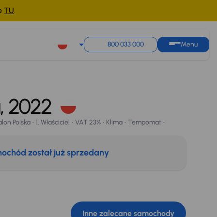
ne
TU
.
800 033 000
Menu
a
, 2022
lon Polska
1. Właściciel
VAT 23%
Klima
Tempomat
ochód został już sprzedany
Inne zalecane samochody