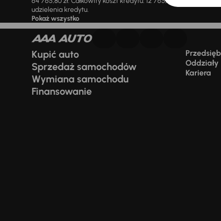
64 765,80 zł. Całkowity koszt kredytu: 12 765,80 zł (w tym prowi
udzielenia kredytu.
Pokaż wszystko
Kupić auto
Przedsiębi
Oddziały
Sprzedaż samochodów
Kariera
Wymiana samochodu
Finansowanie