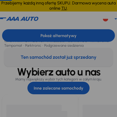
Przebijemy każdą inną ofertę SKUPU. Darmowa wycena auta
online
TU
.
Škoda Octavia
2022
137 644 km
Škoda Octavia
, 2022
Pokaż alternatywy
Sprzedane
137 644 km
GT
2.0 TDI
1. Właściciel
Serwis ASO
Klimatronic
Tempomat
Parktronic
Podgrzewane siedzienia
Ten samochód został już sprzedany
Wybierz auto u nas
Mamy największy wybór tych kategorii w całym kraju.
Inne zalecane samochody