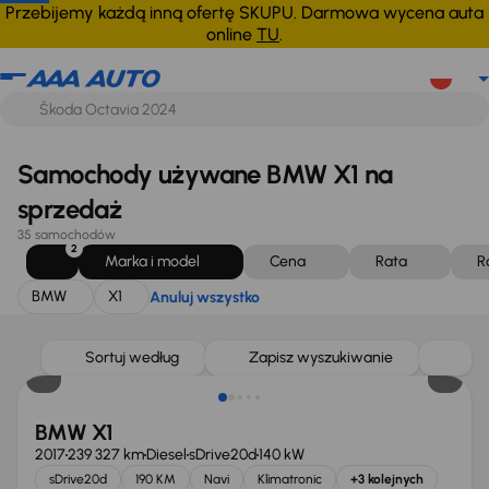
BMW
X1
Anuluj wszystko
Przebijemy każdą inną ofertę SKUPU. Darmowa wycena auta
online
TU
.
Samochody używane BMW X1 na
sprzedaż
35 samochodów
2
Marka i model
Cena
Rata
R
BMW
X1
Anuluj wszystko
Świeżo skupione
Sortuj według
Zapisz wyszukiwanie
BMW X1
2017
239 327 km
Diesel
sDrive20d
140 kW
sDrive20d
190 KM
Navi
Klimatronic
+3 kolejnych