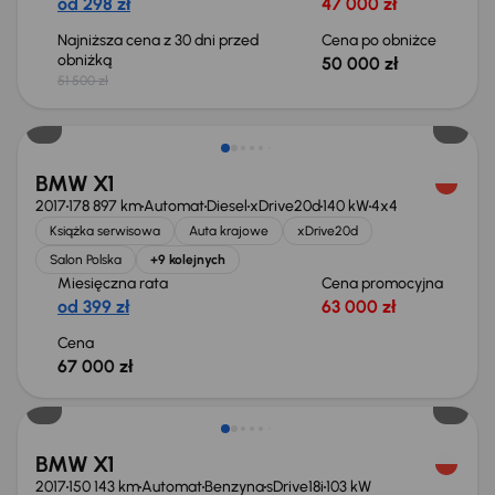
od 298 zł
47 000 zł
Najniższa cena z 30 dni przed
Cena po obniżce
obniżką
50 000 zł
51 500 zł
BMW X1
2017
178 897 km
Automat
Diesel
xDrive20d
140 kW
4x4
Książka serwisowa
Auta krajowe
xDrive20d
Salon Polska
+9 kolejnych
Miesięczna rata
Cena promocyjna
od 399 zł
63 000 zł
Cena
67 000 zł
BMW X1
2017
150 143 km
Automat
Benzyna
sDrive18i
103 kW