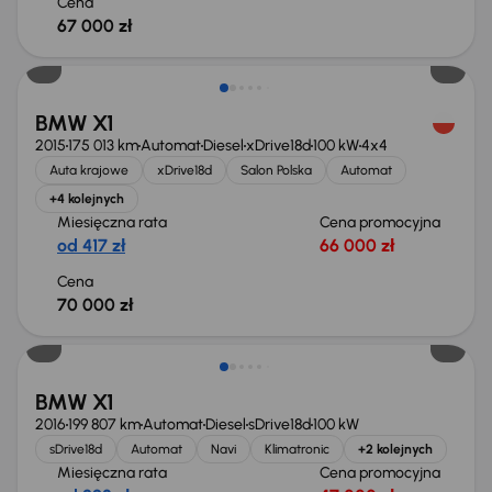
Cena
67 000 zł
BMW X1
2015
175 013 km
Automat
Diesel
xDrive18d
100 kW
4x4
Auta krajowe
xDrive18d
Salon Polska
Automat
+4 kolejnych
Miesięczna rata
Cena promocyjna
od 417 zł
66 000 zł
Cena
70 000 zł
Taniej o 1 500 zł
BMW X1
2016
199 807 km
Automat
Diesel
sDrive18d
100 kW
sDrive18d
Automat
Navi
Klimatronic
+2 kolejnych
Miesięczna rata
Cena promocyjna