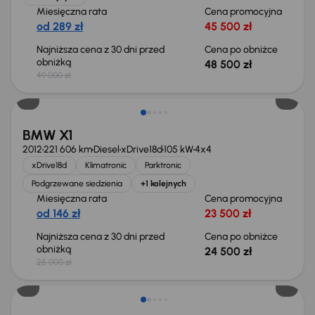
Miesięczna rata
Cena promocyjna
od 289 zł
45 500 zł
Najniższa cena z 30 dni przed
Cena po obniżce
obniżką
48 500 zł
49 000 zł
Taniej o 500 zł
BMW X1
2012
221 606 km
Diesel
xDrive18d
105 kW
4x4
xDrive18d
Klimatronic
Parktronic
Podgrzewane siedzienia
+1 kolejnych
Miesięczna rata
Cena promocyjna
od 146 zł
23 500 zł
Najniższa cena z 30 dni przed
Cena po obniżce
obniżką
24 500 zł
25 000 zł