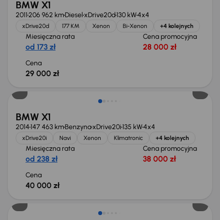
BMW X1
2011
206 962 km
Diesel
xDrive20d
130 kW
4x4
xDrive20d
177 KM
Xenon
Bi-Xenon
+4 kolejnych
Miesięczna rata
Cena promocyjna
od 173 zł
28 000 zł
Cena
29 000 zł
BMW X1
2014
147 463 km
Benzyna
xDrive20i
135 kW
4x4
xDrive20i
Navi
Xenon
Klimatronic
+4 kolejnych
Miesięczna rata
Cena promocyjna
od 238 zł
38 000 zł
Cena
40 000 zł