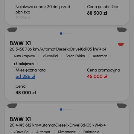
Najniższa cena z 30 dni przed
Cena po obniżce
obniżką
68 500 zł
70 000 zł
BMW X1
2015
158 786 km
Automat
Diesel
xDrive18d
105 kW
4x4
Auta krajowe
xDrive18d
Salon Polska
Automat
+6 kolejnych
Miesięczna rata
Cena promocyjna
od 286 zł
45 000 zł
Cena
48 000 zł
Taniej o 1 000 zł
BMW X1
2014
145 612 km
Automat
Diesel
xDrive18d
105 kW
4x4
xDrive18d
Automat
Klimatronic
Parktronic