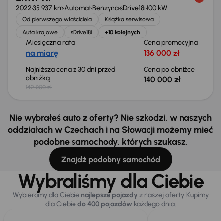
2022
35 937 km
Automat
Benzyna
sDrive18i
100 kW
Od pierwszego właściciela
Książka serwisowa
Auta krajowe
sDrive18i
+10 kolejnych
Miesięczna rata
Cena promocyjna
na miarę
136 000 zł
Najniższa cena z 30 dni przed
Cena po obniżce
obniżką
140 000 zł
142 000 zł
Nie wybrałeś auto z oferty? Nie szkodzi, w naszych
oddziałach w Czechach i na Słowacji możemy mieć
podobne samochody, których szukasz.
Znajdź podobny samochód
Wybraliśmy dla Ciebie
Wybieramy dla Ciebie
najlepsze pojazdy
z naszej oferty. Kupimy
dla Ciebie
do 400 pojazdów
każdego dnia.