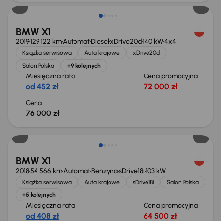
BMW X1
2019
129 122 km
Automat
Diesel
xDrive20d
140 kW
4x4
Książka serwisowa
Auta krajowe
xDrive20d
Salon Polska
+9 kolejnych
Miesięczna rata
Cena promocyjna
od 452 zł
72 000 zł
Cena
76 000 zł
Taniej o 1 500 zł
BMW X1
2018
54 566 km
Automat
Benzyna
sDrive18i
103 kW
Książka serwisowa
Auta krajowe
sDrive18i
Salon Polska
+5 kolejnych
Miesięczna rata
Cena promocyjna
od 408 zł
64 500 zł