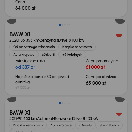
Cena
64 000 zł
Taniej o 2 000 zł
BMW X1
2020
135 355 km
Benzyna
sDrive18i
100 kW
Od pierwszego właściciela
Książka serwisowa
Auta krajowe
sDrive18i
+9 kolejnych
Miesięczna rata
Cena promocyjna
od 387 zł
61 000 zł
Najniższa cena z 30 dni przed
Cena po obniżce
obniżką
65 000 zł
67 000 zł
Możliwość odliczenia VAT
BMW X1
2019
90 453 km
Automat
Benzyna
sDrive18i
103 kW
Książka serwisowa
Auta krajowe
sDrive18i
Salon Polska