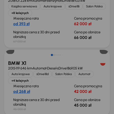
2018
101 228 km
Automat
Benzyna
sDrive18i
103 kW
Książka serwisowa
Auta krajowe
sDrive18i
Salon Polska
+8 kolejnych
Miesięczna rata
Cena promocyjna
od 393 zł
62 000 zł
Najniższa cena z 30 dni przed
Cena po obniżce
obniżką
66 000 zł
67 000 zł
Taniej o 1 000 zł
BMW X1
2015
119 646 km
Automat
Diesel
sDrive18d
105 kW
Auta krajowe
sDrive18d
Salon Polska
Automat
+4 kolejnych
Miesięczna rata
Cena promocyjna
od 268 zł
42 000 zł
Najniższa cena z 30 dni przed
Cena po obniżce
obniżką
45 000 zł
46 000 zł
Taniej o 1 000 zł