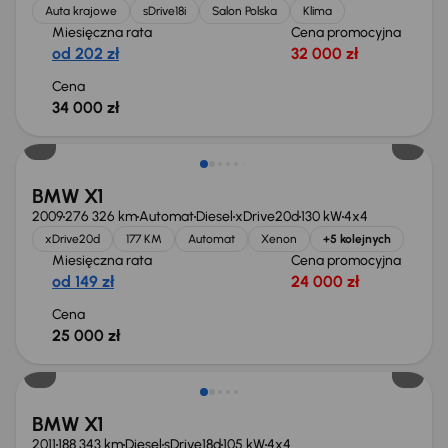
Auta krajowe
sDrive18i
Salon Polska
Klima
Miesięczna rata
Cena promocyjna
od 202 zł
32 000 zł
Cena
34 000 zł
BMW X1
2009
276 326 km
Automat
Diesel
xDrive20d
130 kW
4x4
xDrive20d
177 KM
Automat
Xenon
+5 kolejnych
Miesięczna rata
Cena promocyjna
od 149 zł
24 000 zł
Cena
25 000 zł
BMW X1
2011
188 343 km
Diesel
sDrive18d
105 kW
4x4