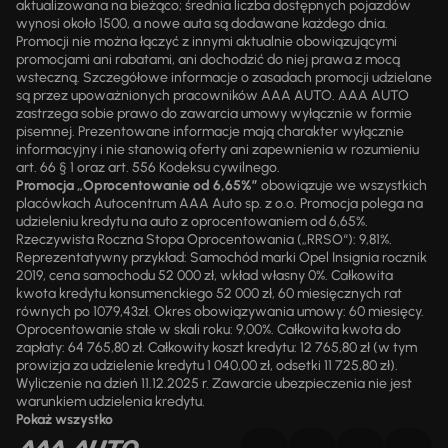
aktualizowana na bieżąco; średnia liczba dostępnych pojazdów
wynosi około 1500, a nowe auta są dodawane każdego dnia.
Promocji nie można łączyć z innymi aktualnie obowiązującymi
promocjami ani rabatami, ani dochodzić do niej prawa z mocą
wsteczną. Szczegółowe informacje o zasadach promocji udzielane
są przez upoważnionych pracowników AAA AUTO. AAA AUTO
zastrzega sobie prawo do zawarcia umowy wyłącznie w formie
pisemnej. Prezentowane informacje mają charakter wyłącznie
informacyjny i nie stanowią oferty ani zapewnienia w rozumieniu
art. 66 § 1 oraz art. 556 Kodeksu cywilnego.
Promocja „Oprocentowanie od 6,65%”
obowiązuje we wszystkich
placówkach Autocentrum AAA Auto sp. z o.o. Promocja polega na
udzieleniu kredytu na auto z oprocentowaniem od 6,65%.
Rzeczywista Roczna Stopa Oprocentowania („RRSO“): 9,81%.
Reprezentatywny przykład: Samochód marki Opel Insignia rocznik
2019, cena samochodu 52 000 zł, wkład własny 0%. Całkowita
kwota kredytu konsumenckiego 52 000 zł, 60 miesięcznych rat
równych po 1079,43zł. Okres obowiązywania umowy: 60 miesięcy.
Oprocentowanie stałe w skali roku: 9,00%. Całkowita kwota do
zapłaty: 64 765,80 zł. Całkowity koszt kredytu: 12 765,80 zł (w tym
prowizja za udzielenie kredytu 1 040,00 zł, odsetki 11 725,80 zł).
Wyliczenie na dzień 11.12.2025 r. Zawarcie ubezpieczenia nie jest
warunkiem udzielenia kredytu.
Pokaż wszystko