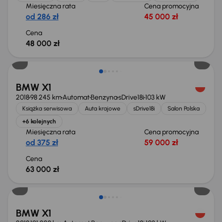
Miesięczna rata
Cena promocyjna
od 286 zł
45 000 zł
Cena
48 000 zł
BMW X1
2018
98 245 km
Automat
Benzyna
sDrive18i
103 kW
Książka serwisowa
Auta krajowe
sDrive18i
Salon Polska
+6 kolejnych
Miesięczna rata
Cena promocyjna
od 375 zł
59 000 zł
Cena
63 000 zł
Taniej o 1 000 zł
BMW X1