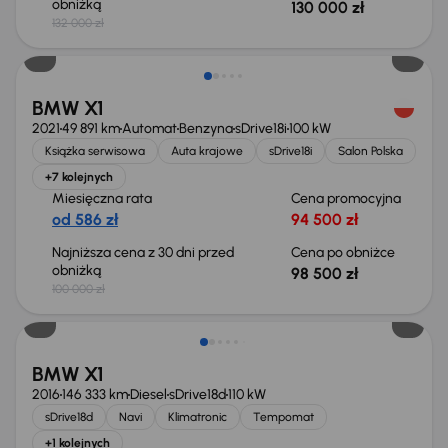
obniżką
130 000 zł
132 000 zł
Taniej o 1 500 zł
BMW X1
2021
49 891 km
Automat
Benzyna
sDrive18i
100 kW
Książka serwisowa
Auta krajowe
sDrive18i
Salon Polska
+7 kolejnych
Miesięczna rata
Cena promocyjna
od 586 zł
94 500 zł
Najniższa cena z 30 dni przed
Cena po obniżce
obniżką
98 500 zł
100 000 zł
Taniej o 500 zł
BMW X1
2016
146 333 km
Diesel
sDrive18d
110 kW
sDrive18d
Navi
Klimatronic
Tempomat
+1 kolejnych