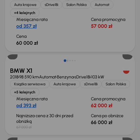
Auta krajowe
sDrive18i
Salon Polska
Automat
+4 kolejnych
Miesięczna rata
Cena promocyjna
od 357 zł
57 000 zł
Cena
60 000 zł
Taniej o 1 000 zł
BMW X1
2018
98 590 km
Automat
Benzyna
sDrive18i
103 kW
Książka serwisowa
Auta krajowe
sDrive18i
Salon Polska
+5 kolejnych
Miesięczna rata
Cena promocyjna
od 393 zł
62 000 zł
Najniższa cena z 30 dni przed
Cena po obniżce
obniżką
66 000 zł
67 000 zł
Taniej o 1 000 zł