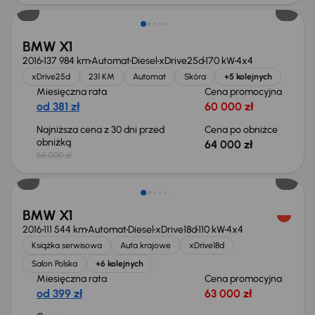
BMW X1
2016
137 984 km
Automat
Diesel
xDrive25d
170 kW
4x4
xDrive25d
231 KM
Automat
Skóra
+5 kolejnych
Miesięczna rata
Cena promocyjna
od 381 zł
60 000 zł
Najniższa cena z 30 dni przed
Cena po obniżce
obniżką
64 000 zł
65 000 zł
BMW X1
2016
111 544 km
Automat
Diesel
xDrive18d
110 kW
4x4
Książka serwisowa
Auta krajowe
xDrive18d
Salon Polska
+6 kolejnych
Miesięczna rata
Cena promocyjna
od 399 zł
63 000 zł