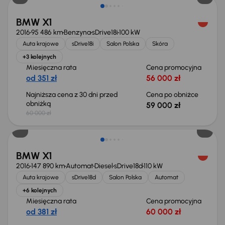
BMW X1
2016
95 486 km
Benzyna
sDrive18i
100 kW
Auta krajowe
sDrive18i
Salon Polska
Skóra
+3 kolejnych
Miesięczna rata
Cena promocyjna
od 351 zł
56 000 zł
Najniższa cena z 30 dni przed
Cena po obniżce
obniżką
59 000 zł
60 000 zł
BMW X1
2016
147 890 km
Automat
Diesel
sDrive18d
110 kW
Auta krajowe
sDrive18d
Salon Polska
Automat
+6 kolejnych
Miesięczna rata
Cena promocyjna
od 381 zł
60 000 zł