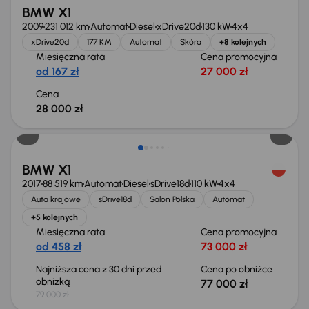
BMW X1
2009
231 012 km
Automat
Diesel
xDrive20d
130 kW
4x4
xDrive20d
177 KM
Automat
Skóra
+8 kolejnych
Miesięczna rata
Cena promocyjna
od 167 zł
27 000 zł
Cena
28 000 zł
Taniej o 2 000 zł
BMW X1
2017
88 519 km
Automat
Diesel
sDrive18d
110 kW
4x4
Auta krajowe
sDrive18d
Salon Polska
Automat
+5 kolejnych
Miesięczna rata
Cena promocyjna
od 458 zł
73 000 zł
Najniższa cena z 30 dni przed
Cena po obniżce
obniżką
77 000 zł
79 000 zł