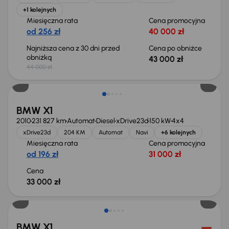
+1 kolejnych
Miesięczna rata
Cena promocyjna
od 256 zł
40 000 zł
Najniższa cena z 30 dni przed
Cena po obniżce
obniżką
43 000 zł
44 000 zł
BMW X1
2010
231 827 km
Automat
Diesel
xDrive23d
150 kW
4x4
xDrive23d
204 KM
Automat
Navi
+6 kolejnych
Miesięczna rata
Cena promocyjna
od 196 zł
31 000 zł
Cena
33 000 zł
Taniej o 2 000 zł
BMW X1