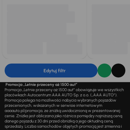
Edytuj filtr
Promocja „Letnie przeceny aż 1500 aut”
Promocja „Letnie przeceny aż 1500 aut” obowiązuje we wszystkich
placówkach Autocentrum AAA AUTO Sp. z o.o. („AAA AUTO”).
Promocja polega na możliwości nabycia wybranych pojazdów
przecenionych, wskazanych w serwisie internetowym
aaaauto.pl/promocja, ze zniżką uwidocznioną w prezentowanej
cenie. Zniżka jest obliczana jako różnica pomiędzy najniższą ceną
danego pojazdu z 30 dni przed obniżką a jego aktualną ceną
sprzedaży. Liczba samochodów objętych promocją jest zmienna i