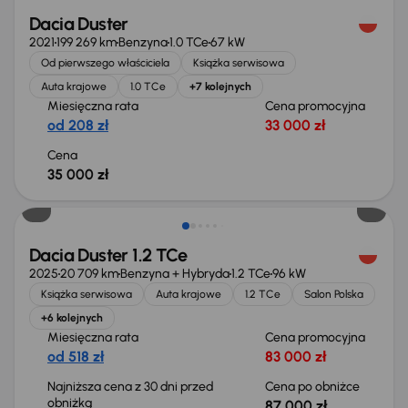
Dacia Duster
2021
199 269 km
Benzyna
1.0 TCe
67 kW
Od pierwszego właściciela
Książka serwisowa
Auta krajowe
1.0 TCe
+7 kolejnych
Miesięczna rata
Cena promocyjna
od 208 zł
33 000 zł
Cena
35 000 zł
Taniej o 1 000 zł
Dacia Duster 1.2 TCe
2025
20 709 km
Benzyna + Hybryda
1.2 TCe
96 kW
Książka serwisowa
Auta krajowe
1.2 TCe
Salon Polska
+6 kolejnych
Miesięczna rata
Cena promocyjna
od 518 zł
83 000 zł
Najniższa cena z 30 dni przed
Cena po obniżce
obniżką
87 000 zł