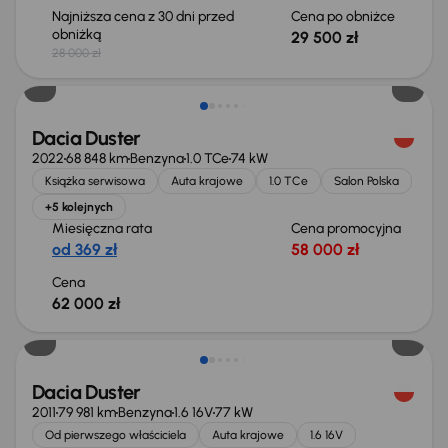
Najniższa cena z 30 dni przed
Cena po obniżce
obniżką
29 500 zł
28 000 zł
Dacia Duster
2022
68 848 km
Benzyna
1.0 TCe
74 kW
Książka serwisowa
Auta krajowe
1.0 TCe
Salon Polska
+5 kolejnych
Miesięczna rata
Cena promocyjna
od 369 zł
58 000 zł
Cena
62 000 zł
Taniej o 1 000 zł
Dacia Duster
2011
79 981 km
Benzyna
1.6 16V
77 kW
Od pierwszego właściciela
Auta krajowe
1.6 16V