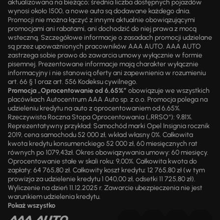
aktualizowana na bieżąco; średnia liczba dostępnych pojazdów
wynosi około 1500, a nowe auta są dodawane każdego dnia.
Promocji nie można łączyć z innymi aktualnie obowiązującymi
promocjami ani rabatami, ani dochodzić do niej prawa z mocą
wsteczną. Szczegółowe informacje o zasadach promocji udzielane
są przez upoważnionych pracowników AAA AUTO. AAA AUTO
zastrzega sobie prawo do zawarcia umowy wyłącznie w formie
pisemnej. Prezentowane informacje mają charakter wyłącznie
informacyjny i nie stanowią oferty ani zapewnienia w rozumieniu
art. 66 § 1 oraz art. 556 Kodeksu cywilnego.
Promocja „Oprocentowanie od 6,65%”
obowiązuje we wszystkich
placówkach Autocentrum AAA Auto sp. z o.o. Promocja polega na
udzieleniu kredytu na auto z oprocentowaniem od 6,65%.
Rzeczywista Roczna Stopa Oprocentowania („RRSO“): 9,81%.
Reprezentatywny przykład: Samochód marki Opel Insignia rocznik
2019, cena samochodu 52 000 zł, wkład własny 0%. Całkowita
kwota kredytu konsumenckiego 52 000 zł, 60 miesięcznych rat
równych po 1079,43zł. Okres obowiązywania umowy: 60 miesięcy.
Oprocentowanie stałe w skali roku: 9,00%. Całkowita kwota do
zapłaty: 64 765,80 zł. Całkowity koszt kredytu: 12 765,80 zł (w tym
prowizja za udzielenie kredytu 1 040,00 zł, odsetki 11 725,80 zł).
Wyliczenie na dzień 11.12.2025 r. Zawarcie ubezpieczenia nie jest
warunkiem udzielenia kredytu.
Pokaż wszystko