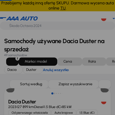
Dacia
Duster
Anuluj wszystko
Przebijemy każdą inną ofertę SKUPU. Darmowa wycena auta
online
TU
.
Samochody używane Dacia Duster na
sprzedaż
49 samochodów
2
Marka i model
Cena
Rata
R
Dacia
Duster
Anuluj wszystko
Możliwość odliczenia VAT
Sortuj według
Zapisz wyszukiwanie
Dacia Duster
2023
127 899 km
Diesel
1.5 Blue dCi
85 kW
Od pierwszego właściciela
Auta krajowe
1.5 Blue dCi