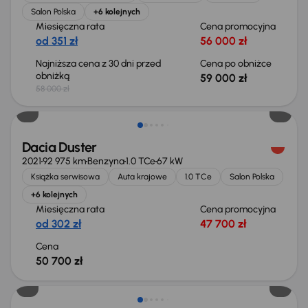
Salon Polska
+6 kolejnych
Miesięczna rata
Cena promocyjna
od 351 zł
56 000 zł
Najniższa cena z 30 dni przed
Cena po obniżce
obniżką
59 000 zł
58 000 zł
Dacia Duster
2021
92 975 km
Benzyna
1.0 TCe
67 kW
Książka serwisowa
Auta krajowe
1.0 TCe
Salon Polska
+6 kolejnych
Miesięczna rata
Cena promocyjna
od 302 zł
47 700 zł
Cena
50 700 zł
Od nowego taniej o 63 999 zł