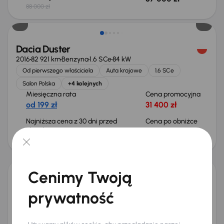
88 000 zł
Taniej o 500 zł
Dacia Duster
2016
82 921 km
Benzyna
1.6 SCe
84 kW
Od pierwszego właściciela
Auta krajowe
1.6 SCe
Salon Polska
+4 kolejnych
Miesięczna rata
Cena promocyjna
od 199 zł
31 400 zł
Najniższa cena z 30 dni przed
Cena po obniżce
obniżką
33 400 zł
33 900 zł
Cenimy Twoją
Dacia Duster
prywatność
2019
97 133 km
Benzyna
1.6 SCe
84 kW
Od pierwszego właściciela
Książka serwisowa
Auta krajowe
1.6 SCe
+6 kolejnych