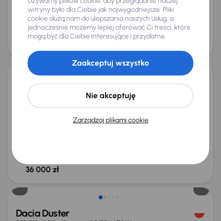
Używamy plików cookie, aby przeglądanie naszej
Miesięczna rata
Cena promocyjna
witryny było dla Ciebie jak najwygodniejsze. Pliki
od 274 zł
43 000 zł
cookie służą nam do ulepszania naszych usług, a
jednocześnie możemy lepiej oferować Ci treści, które
Cena
mogą być dla Ciebie interesujące i przydatne.
46 000 zł
Świeżo skupione
Zaakceptuj wszystko
Dacia Duster
Nie akceptuję
2017
130 877 km
Benzyna
1.6 SCe
84 kW
Auta krajowe
1.6 SCe
Salon Polska
GAZ
Zarządzaj plikami cookie
+3 kolejnych
Miesięczna rata
Cena promocyjna
od 214 zł
34 000 zł
Cena
36 000 zł
Od nowego taniej o 26 999 zł
Dacia Duster