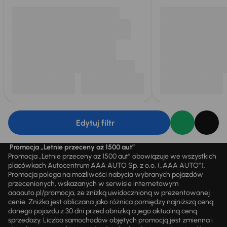
Edytuj filtr
Promocja „Letnie przeceny aż 1500 aut”
Promocja „Letnie przeceny aż 1500 aut” obowiązuje we wszystkich
placówkach Autocentrum AAA AUTO Sp. z o.o. („AAA AUTO”).
Promocja polega na możliwości nabycia wybranych pojazdów
przecenionych, wskazanych w serwisie internetowym
aaaauto.pl/promocja, ze zniżką uwidocznioną w prezentowanej
cenie. Zniżka jest obliczana jako różnica pomiędzy najniższą ceną
danego pojazdu z 30 dni przed obniżką a jego aktualną ceną
sprzedaży. Liczba samochodów objętych promocją jest zmienna i