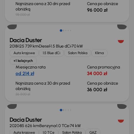
Najniższa cena z 30 dni przed
Cena po obniżce
obniżką
96 000 zł
98 000 zł
Taniej o 500 zł
Dacia Duster
2018
125 739 km
Diesel
1.5 Blue dCi
70 kW
Auta krajowe
1.5 Blue dCi
Salon Polska
Klima
+1 kolejnych
Miesięczna rata
Cena promocyjna
od 214 zł
34 000 zł
Najniższa cena z 30 dni przed
Cena po obniżce
obniżką
36 000 zł
36 500 zł
Taniej o 500 zł
Dacia Duster
2020
85 626 km
Benzyna
1.0 TCe
74 kW
Auta krajowe
1.0 TCe
Salon Polska
GAZ