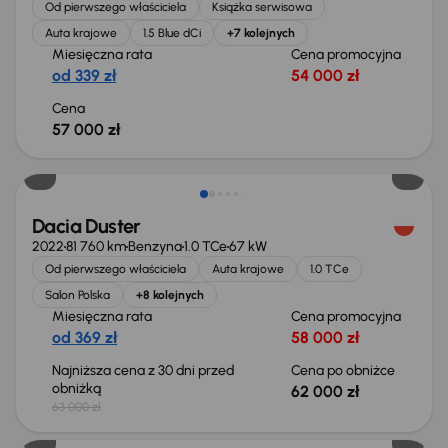
Od pierwszego właściciela
Książka serwisowa
Auta krajowe
1.5 Blue dCi
+7 kolejnych
Miesięczna rata
Cena promocyjna
od 339 zł
54 000 zł
Cena
57 000 zł
Taniej o 1 000 zł
Dacia Duster
2022
81 760 km
Benzyna
1.0 TCe
67 kW
Od pierwszego właściciela
Auta krajowe
1.0 TCe
Salon Polska
+8 kolejnych
Miesięczna rata
Cena promocyjna
od 369 zł
58 000 zł
Najniższa cena z 30 dni przed
Cena po obniżce
obniżką
62 000 zł
63 000 zł
Taniej o 1 000 zł