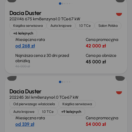
Dacia Duster
2021
146 675 km
Benzyna
1.0 TCe
67 kW
Książka serwisowa
Auta krajowe
1.0 TCe
Salon Polska
+6 kolejnych
Miesięczna rata
Cena promocyjna
od 268 zł
42 000 zł
Najniższa cena z 30 dni przed
Cena po obniżce
obniżką
45 000 zł
46 000 zł
Świeżo skupione
Dacia Duster
2022
85 361 km
Benzyna
1.0 TCe
67 kW
Od pierwszego właściciela
Książka serwisowa
Auta krajowe
1.0 TCe
+9 kolejnych
Miesięczna rata
Cena promocyjna
od 339 zł
54 000 zł