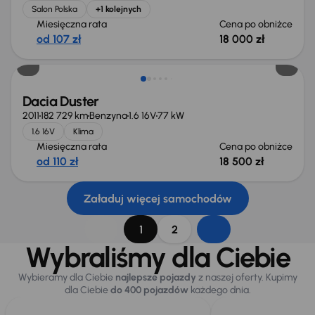
Salon Polska
+1 kolejnych
Miesięczna rata
Cena po obniżce
od 107 zł
18 000 zł
Taniej o 500 zł
Dacia Duster
2011
182 729 km
Benzyna
1.6 16V
77 kW
1.6 16V
Klima
Miesięczna rata
Cena po obniżce
od 110 zł
18 500 zł
Załaduj więcej samochodów
1
2
Wybraliśmy dla Ciebie
Wybieramy dla Ciebie
najlepsze pojazdy
z naszej oferty. Kupimy
dla Ciebie
do 400 pojazdów
każdego dnia.