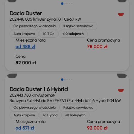
Dacia Duster
2024
48 005 km
Benzyna
1.0 TCe
67 kW
Od pierwszego właściciela
Książka serwisowa
Auta krajowe
1.0 TCe
+10 kolejnych
Miesięczna rata
Cena promocyjna
od 488 zł
78 000 zł
Cena
82 000 zł
Taniej o 2 000 zł
Dacia Duster 1.6 Hybrid
2024
13 780 km
Automat
Benzyna Full-Hybrid EV (FHEV) (Full-Hybrid)
1.6 Hybrid
104 kW
Od pierwszego właściciela
Książka serwisowa
Auta krajowe
1.6 Hybrid
+8 kolejnych
Miesięczna rata
Cena promocyjna
od 571 zł
92 000 zł