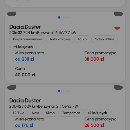
Dacia Duster
2016
32 724 km
Benzyna
1.6 16V
77 kW
Książka serwisowa
Auta krajowe
1.6 16V
Salon Polska
+4 kolejnych
Miesięczna rata
Cena promocyjna
od 238 zł
38 000 zł
Cena
40 000 zł
Dacia Duster
2017
123 629 km
Benzyna
1.2 TCe
92 kW
1.2 TCe
Navi
Klima
Tempomat
+2 kolejnych
Miesięczna rata
Cena promocyjna
od 176 zł
28 500 zł