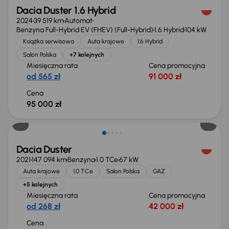
Dacia Duster 1.6 Hybrid
2024
39 519 km
Automat
Benzyna Full-Hybrid EV (FHEV) (Full-Hybrid)
1.6 Hybrid
104 kW
Książka serwisowa
Auta krajowe
1.6 Hybrid
Salon Polska
+7 kolejnych
Miesięczna rata
Cena promocyjna
od 565 zł
91 000 zł
Cena
95 000 zł
Możliwość odliczenia VAT
Dacia Duster
2021
147 094 km
Benzyna
1.0 TCe
67 kW
Auta krajowe
1.0 TCe
Salon Polska
GAZ
+5 kolejnych
Miesięczna rata
Cena promocyjna
od 268 zł
42 000 zł
Cena