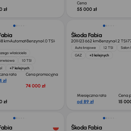
Cena
0 zł
55 000 zł
ego taniej o 15 800 zł
Taniej o 500 zł
Fabia
Škoda Fabia
48 km
Automat
Benzyna
1.0 TSI
2011
123 662 km
Benzyna
1.2 TSI
7
Auta krajowe
1.2 TSI
Salon 
zego właściciela
GAZ
+3 kolejnych
serwisowa
1.0 TSI
el
+7 kolejnych
czna rata
Cena promocyjna
 zł
74 000 zł
Miesięczna rata
Cena p
0 zł
od 89 zł
15 000
Świeżo skupione
Fabia
Škoda Fabia