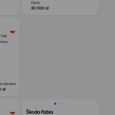
Cena
30 000 zł
7 kW
Polska
o obniżce
 zł
Taniej o 1 000 zł
Škoda Fabia