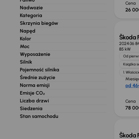
Cena
Nadwozie
26 00
Od now
Kategoria
Skrzynia biegów
Napęd
Škoda 
Kolor
2024
36 8
Moc
85 kW
Wyposażenie
Od pierws
Silnik
Książka 
Pojemność silnika
1. Właścici
Średnie zużycie
Miesię
Norma emisji
od 464
Emisje CO₂
Liczba drzwi
Cena
78 00
Siedzenia
Stan samochodu
Škoda 