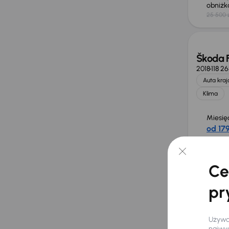
obniż
25 500 
Škoda 
2018
118 2
Auta kra
Klima
Miesię
od 179
Cena
30 00
Ce
Od now
pr
Škoda 
Używam
2024
29 9
najwyg