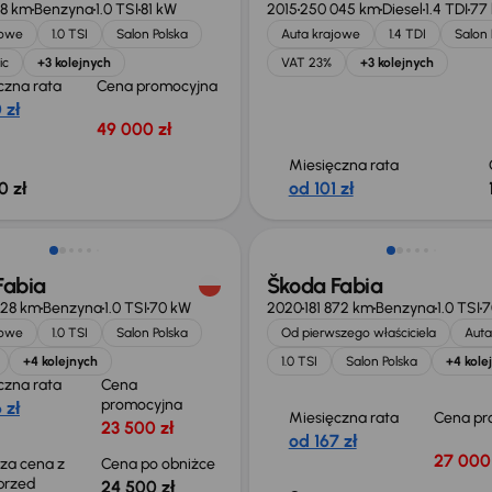
58 km
Benzyna
1.0 TSI
81 kW
2015
250 045 km
Diesel
1.4 TDI
77
jowe
1.0 TSI
Salon Polska
Auta krajowe
1.4 TDI
Salon 
ic
+3 kolejnych
VAT 23%
+3 kolejnych
czna rata
Cena promocyjna
 zł
49 000 zł
Miesięczna rata
0 zł
od 101 zł
o 1 000 zł
Możliwość odliczenia VAT
Fabia
Škoda Fabia
728 km
Benzyna
1.0 TSI
70 kW
2020
181 872 km
Benzyna
1.0 TSI
7
jowe
1.0 TSI
Salon Polska
Od pierwszego właściciela
Auta
+4 kolejnych
1.0 TSI
Salon Polska
+4 kole
czna rata
Cena
promocyjna
 zł
Miesięczna rata
Cena pr
23 500 zł
od 167 zł
27 000 
sza cena z
Cena po obniżce
 przed
24 500 zł