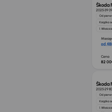
Škoda 
2025
39 0
Od pierws
Książka 
1. Właścici
Miesię
od 488
Cena
82 00
Od now
Škoda 
2025
29 8
Od pierws
Książka 
1. Właścici