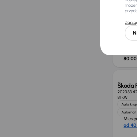
85 kW
możemy
Od pierws
przyd
Książka 
Zarząd
1. Właścici
Miesię
N
od 476
Cena
80 00
Taniej 
Škoda 
2023
33 4
81 kW
Auta kra
Automat
Miesię
od 40