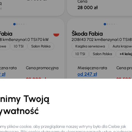
Cena
ką
28 000 zł
zł
Fabia
Škoda Fabia
68 km
Benzyna
1.0 TSI
70 kW
2018
143 702 km
Benzyna
1.0 TSI
8
jowe
1.0 TSI
Salon Polska
Książka serwisowa
Auta krajow
1.0 TSI
Salon Polska
+4 kole
czna rata
Cena promocyjna
Miesięczna rata
Cena pr
 zł
od 247 zł
29 000 zł
38 500 
Cena
0 zł
41 500 zł
nimy Twoją
ego taniej o 15 400 zł
Od nowego taniej o 17 400 zł
ywatność
Fabia
Škoda Fabia
y plików cookie, aby przeglądanie naszej witryny było dla Ciebie jak
49 km
Automat
Benzyna
1.0 TSI
2024
34 749 km
Automat
Benzyn
odniejsze. Pliki cookie służą nam do ulepszania naszych usług, a jednocz