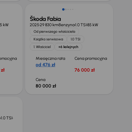
Škoda Fabia
5 kW
2025
29 830 km
Benzyna
1.0 TSI
85 kW
Od pierwszego właściciela
Książka serwisowa
1.0 TSI
1. Właściciel
+6 kolejnych
omocyjna
Miesięczna rata
Cena promocyjna
od 476 zł
zł
76 000 zł
Cena
80 000 zł
a
1.0 TSI