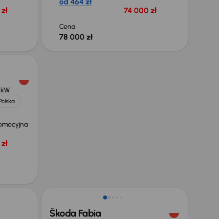
od 464 zł
zł
74 000 zł
Cena
78 000 zł
 kW
Polska
omocyjna
zł
Taniej o 1 000 zł
Škoda Fabia