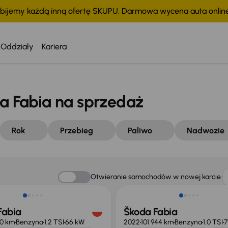
bijemy każdą inną ofertę SKUPU. Darmowa wycena auta onli
Oddziały
Kariera
 Fabia na sprzedaż
Rok
Przebieg
Paliwo
Nadwozie
Świeżo skupione
Otwieranie samochodów w nowej karcie
Fabia
Škoda Fabia
50 km
Benzyna
1.2 TSI
66 kW
2022
101 944 km
Benzyna
1.0 TSI
7