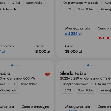
jowe
1.2 TSI
Salon Polska
Od pierwszego właściciela
Auta
+1 kolejnych
1.0 TSI
Salon Polska
+5 kole
Miesięczna rata
Cena pr
od 226 zł
36 000 
czna rata
Cena
Cena
 zł
18 000 zł
38 000 zł
Możliwość odliczenia VAT
Fabia
Škoda Fabia
73 km
Benzyna
1.0
55 kW
2022
75 289 km
Benzyna
1.0 TSI
8
jowe
1.0
Salon Polska
Książka serwisowa
Auta krajow
+3 kolejnych
1.0 TSI
Salon Polska
+6 kole
czna rata
Cena promocyjna
Miesięczna rata
Cena pr