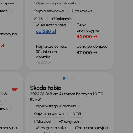
 krajowe
Od pierwszego właściciela
jnych
Książka serwisowa
Auta krajowe
1.0 TSI
+7 kolejnych
Miesięczna rata
Cena
promocyjna
od 280 zł
omocyjna
44 000 zł
zł
Najniższa cena z
Cena po obniżce
30 dni przed
47 000 zł
obniżką
46 000 zł
Od nowego taniej o 15 700 zł
Škoda Fabia
1 kW
2024
36 848 km
Automat
Benzyna
1.0 TSI
85 kW
e
Od pierwszego właściciela
jnych
Książka serwisowa
1.0 TSI
1. Właściciel
+7 kolejnych
omocyjna
Miesięczna rata
Cena promocyjna