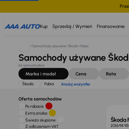
Prze
Szukam:
Škoda
Fabia
Anuluj wszystko
Kup
Sprzedaj / Wymień
Finansowanie
Samochody używane
Škoda
Fabia
Samochody używane Škoda
66 samochodów
Marka i model
Cena
Rata
Škoda
Fabia
Anuluj wszystko
Oferta samochodów
Po rabacie
Extra zniżka
Škoda 
Świeżo skupione
2016
94 9
Z odliczeniem VAT