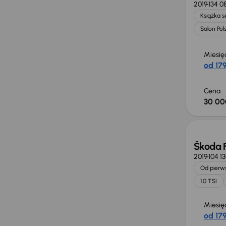
2019
134 0
Książka 
Salon Pol
Miesię
od 179
Cena
30 00
Škoda 
2019
104 1
Od pierws
1.0 TSI
Miesię
od 179