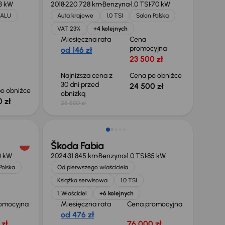
3 kW
2018
220 728 km
Benzyna
1.0 TSI
70 kW
ALU
Auta krajowe
1.0 TSI
Salon Polska
VAT 23%
+4 kolejnych
Miesięczna rata
Cena
promocyjna
od 146 zł
23 500 zł
Najniższa cena z
Cena po obniżce
30 dni przed
24 500 zł
o obniżce
obniżką
 zł
25 500 zł
Możliwość odliczenia VAT
Škoda Fabia
0 kW
2024
31 845 km
Benzyna
1.0 TSI
85 kW
Polska
Od pierwszego właściciela
Książka serwisowa
1.0 TSI
1. Właściciel
+6 kolejnych
omocyjna
Miesięczna rata
Cena promocyjna
od 476 zł
zł
76 000 zł