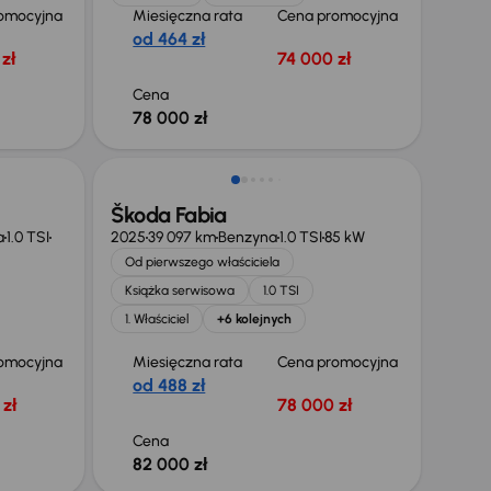
omocyjna
Miesięczna rata
Cena promocyjna
od 464 zł
zł
74 000 zł
Cena
78 000 zł
Możliwość odliczenia VAT
Škoda Fabia
a
1.0 TSI
2025
39 097 km
Benzyna
1.0 TSI
85 kW
Od pierwszego właściciela
Książka serwisowa
1.0 TSI
1. Właściciel
+6 kolejnych
omocyjna
Miesięczna rata
Cena promocyjna
od 488 zł
zł
78 000 zł
Cena
82 000 zł
Od nowego taniej o 13 600 zł