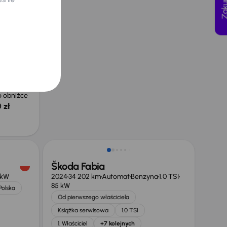
a
1.0 TSI
Polska
yjna
 zł
 obniżce
 zł
Od nowego taniej o 15 700 zł
Škoda Fabia
 kW
2024
34 202 km
Automat
Benzyna
1.0 TSI
85 kW
Polska
Od pierwszego właściciela
Książka serwisowa
1.0 TSI
1. Właściciel
+7 kolejnych