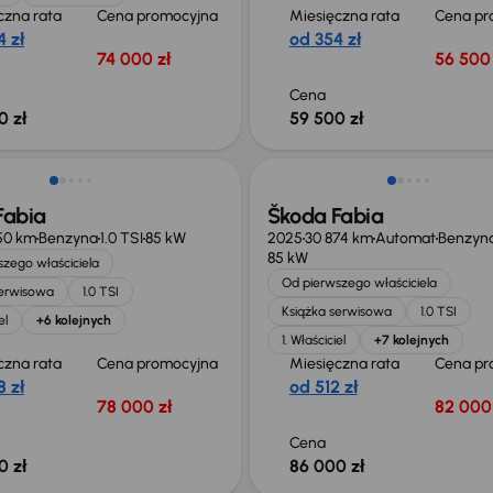
czna rata
Cena promocyjna
Miesięczna rata
Cena pr
 zł
od 354 zł
74 000 zł
56 500 
Cena
0 zł
59 500 zł
 skupione
Świeżo skupione
Fabia
Škoda Fabia
50 km
Benzyna
1.0 TSI
85 kW
2025
30 874 km
Automat
Benzyn
85 kW
zego właściciela
Od pierwszego właściciela
serwisowa
1.0 TSI
Książka serwisowa
1.0 TSI
el
+6 kolejnych
1. Właściciel
+7 kolejnych
czna rata
Cena promocyjna
Miesięczna rata
Cena pr
 zł
od 512 zł
78 000 zł
82 000 
Cena
0 zł
86 000 zł
ego taniej o 10 800 zł
Świeżo skupione