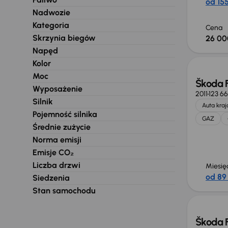
od 155
Nadwozie
Kategoria
Cena
Skrzynia biegów
26 00
Taniej 
Napęd
Kolor
Moc
Škoda 
Wyposażenie
2011
123 6
Silnik
Auta kra
Pojemność silnika
GAZ
Średnie zużycie
Norma emisji
Emisje CO₂
Liczba drzwi
Miesię
od 89 
Siedzenia
Stan samochodu
Škoda 