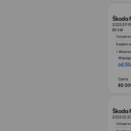
Škoda 
2025
29 1
85 kW
Od pierws
Książka 
1. Właścici
Miesię
od 50
Cena
85 00
Możliw
Škoda 
2025
33 2
Od pierws