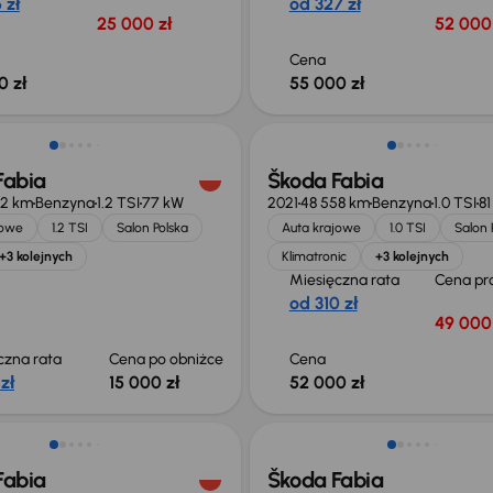
 zł
od 327 zł
25 000 zł
52 000 
Cena
0 zł
55 000 zł
o 500 zł
Fabia
Škoda Fabia
62 km
Benzyna
1.2 TSI
77 kW
2021
48 558 km
Benzyna
1.0 TSI
81
jowe
1.2 TSI
Salon Polska
Auta krajowe
1.0 TSI
Salon 
+3 kolejnych
Klimatronic
+3 kolejnych
Miesięczna rata
Cena pr
od 310 zł
49 000 
czna rata
Cena po obniżce
Cena
zł
15 000 zł
52 000 zł
Taniej o 1 000 zł
Fabia
Škoda Fabia