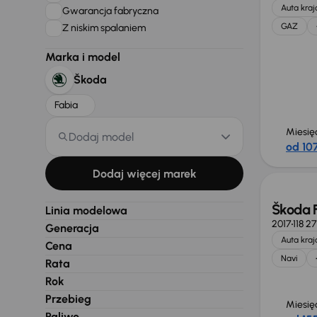
Auta kra
Gwarancja fabryczna
GAZ
Z niskim spalaniem
Marka i model
Škoda
Fabia
Miesię
Dodaj model
od 107
Dodaj więcej marek
Škoda 
Linia modelowa
2017
118 2
Generacja
Auta kra
Cena
Navi
Rata
Rok
Przebieg
Miesię
Paliwo