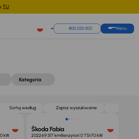
ne
TU
.
Sortuj według
Zapisz wyszukiwanie
800 033 000
Menu
Kategoria
Możliwość odliczenia VAT
Sortuj według
Zapisz wyszukiwanie
Škoda Fabia
0 kW
2022
69 317 km
Benzyna
1.0 TSI
70 kW