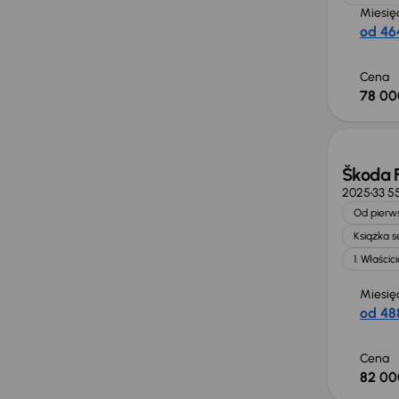
Miesię
od 464
Cena
78 00
Świeżo
Škoda 
2025
33 5
Od pierws
Książka 
1. Właścici
Miesię
od 488
Cena
82 00
Od now