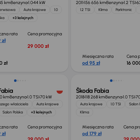
85 km
Benzyna
1.0
44 kW
2011
156 656 km
Benzyna
1.2 TSI
6
serwisowa
Auta krajowe
1.0
1.2 TSI
Klima
Parktronic
ska
+3 kolejnych
czna rata
Cena promocyjna
 zł
29 000 zł
Miesięczna rata
Cena p
0 zł
od 95 zł
16 000
Fabia
Škoda Fabia
30 km
Benzyna
1.0 TSI
70 kW
2018
118 268 km
Benzyna
1.0 TSI
7
zego właściciela
Auta krajowe
Auta krajowe
1.0 TSI
Salon 
Salon Polska
+3 kolejnych
Klima
czna rata
Cena promocyjna
Miesięczna rata
Cena pr
 zł
od 179 zł
29 000 zł
29 000 