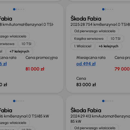
Fabia
Škoda Fabia
98 km
Automat
Benzyna
1.0 TSI
2025
28 754 km
Benzyna
1.0 TSI
8
Od pierwszego właściciela
zego właściciela
Książka serwisowa
1.0 TSI
serwisowa
1.0 TSI
1. Właściciel
+6 kolejnych
el
+7 kolejnych
czna rata
Cena promocyjna
Miesięczna rata
Cena pr
6 zł
od 494 zł
81 000 zł
79 000 
Cena
0 zł
83 000 zł
ość odliczenia VAT
Od nowego taniej o 10 700 zł
Fabia
Škoda Fabia
06 km
Benzyna
1.0 TSI
85 kW
2024
29 413 km
Automat
Benzyn
85 kW
zego właściciela
Od pierwszego właściciela