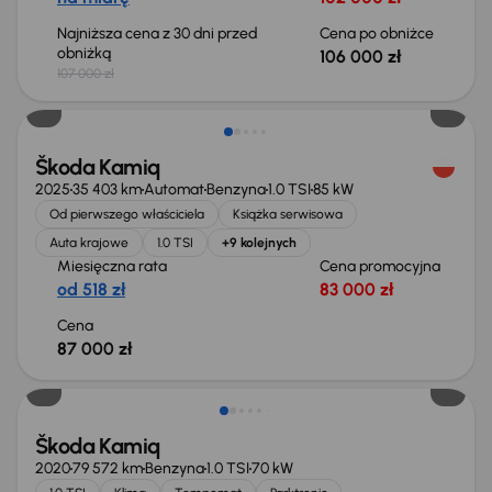
Najniższa cena z 30 dni przed
Cena po obniżce
obniżką
106 000 zł
107 000 zł
Od nowego taniej o 38 999 zł
Škoda Kamiq
2025
35 403 km
Automat
Benzyna
1.0 TSI
85 kW
Od pierwszego właściciela
Książka serwisowa
Auta krajowe
1.0 TSI
+9 kolejnych
Miesięczna rata
Cena promocyjna
od 518 zł
83 000 zł
Cena
87 000 zł
Taniej o 1 000 zł
Škoda Kamiq
2020
79 572 km
Benzyna
1.0 TSI
70 kW