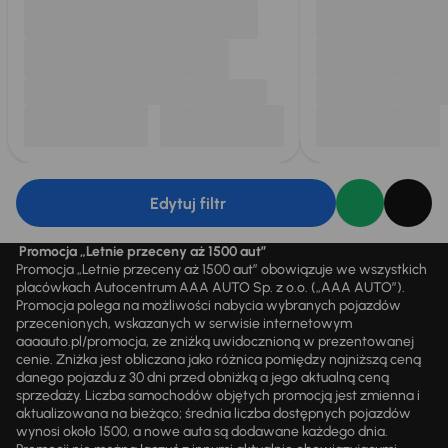
Edytuj filtr
Promocja „Letnie przeceny aż 1500 aut”
Promocja „Letnie przeceny aż 1500 aut” obowiązuje we wszystkich
placówkach Autocentrum AAA AUTO Sp. z o.o. („AAA AUTO”).
Promocja polega na możliwości nabycia wybranych pojazdów
przecenionych, wskazanych w serwisie internetowym
aaaauto.pl/promocja, ze zniżką uwidocznioną w prezentowanej
cenie. Zniżka jest obliczana jako różnica pomiędzy najniższą ceną
danego pojazdu z 30 dni przed obniżką a jego aktualną ceną
sprzedaży. Liczba samochodów objętych promocją jest zmienna i
aktualizowana na bieżąco; średnia liczba dostępnych pojazdów
wynosi około 1500, a nowe auta są dodawane każdego dnia.