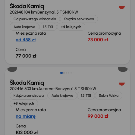
Škoda Kamiq
2021
48 104 km
Benzyna
1.5 TSI
110 kW
Od pierwszego właściciela
Książka serwisowa
Auta krajowe
1.5 TSI
+4 kolejnych
Miesięczna rata
Cena promocyjna
od 458 zł
73 000 zł
Cena
77 000 zł
Świeżo skupione
Škoda Kamiq
2024
16 803 km
Automat
Benzyna
1.5 TSI
110 kW
Książka serwisowa
Auta krajowe
1.5 TSI
Salon Polska
+8 kolejnych
Miesięczna rata
Cena promocyjna
na miarę
99 000 zł
Cena
103 000 zł