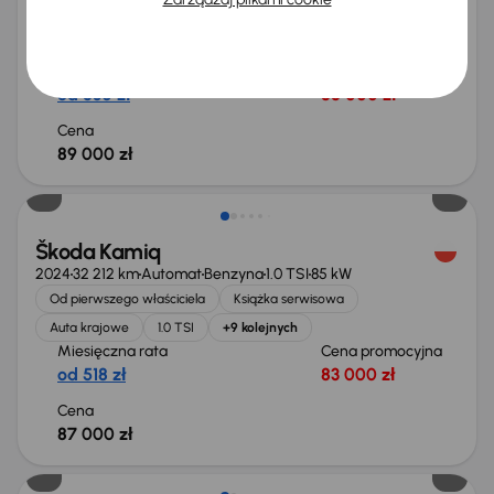
Od pierwszego właściciela
Książka serwisowa
1.0 TSI
1. Właściciel
+6 kolejnych
Miesięczna rata
Cena promocyjna
od 530 zł
85 000 zł
Cena
89 000 zł
Od nowego taniej o 26 000 zł
Škoda Kamiq
2024
32 212 km
Automat
Benzyna
1.0 TSI
85 kW
Od pierwszego właściciela
Książka serwisowa
Auta krajowe
1.0 TSI
+9 kolejnych
Miesięczna rata
Cena promocyjna
od 518 zł
83 000 zł
Cena
87 000 zł
Od nowego taniej o 17 000 zł