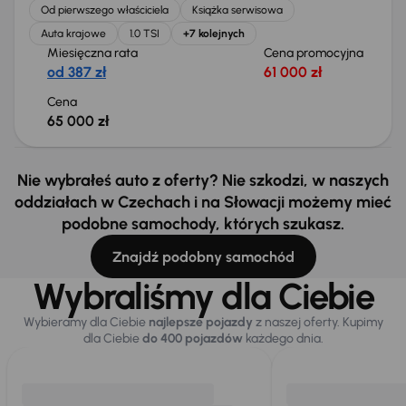
Od pierwszego właściciela
Książka serwisowa
Auta krajowe
1.0 TSI
+7 kolejnych
Miesięczna rata
Cena promocyjna
od 387 zł
61 000 zł
Cena
65 000 zł
Nie wybrałeś auto z oferty? Nie szkodzi, w naszych
oddziałach w Czechach i na Słowacji możemy mieć
podobne samochody, których szukasz.
Znajdź podobny samochód
Wybraliśmy dla Ciebie
Wybieramy dla Ciebie
najlepsze pojazdy
z naszej oferty. Kupimy
dla Ciebie
do 400 pojazdów
każdego dnia.