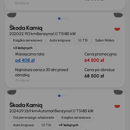
83 000 zł
Taniej o 1 500 zł
Škoda Kamiq
2020
22 913 km
Benzyna
1.0 TSI
85 kW
Książka serwisowa
Auta krajowe
1.0 TSI
Salon Polska
+3 kolejnych
Miesięczna rata
Cena promocyjna
od 408 zł
64 500 zł
Najniższa cena z 30 dni przed
Cena po obniżce
obniżką
68 500 zł
70 000 zł
Od nowego taniej o 18 700 zł
Škoda Kamiq
2024
29 269 km
Automat
Benzyna
1.0 TSI
85 kW
Od pierwszego właściciela
Książka serwisowa
Auta krajowe
1.0 TSI
+9 kolejnych