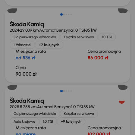
Od nowego taniej o 24 700 zł
Škoda Kamiq
2024
29 039 km
Automat
Benzyna
1.0 TSI
85 kW
Od pierwszego właściciela
Książka serwisowa
1.0 TSI
1. Właściciel
+7 kolejnych
Miesięczna rata
Cena promocyjna
od 536 zł
86 000 zł
Cena
90 000 zł
Taniej o 1 000 zł
Škoda Kamiq
2025
8 758 km
Automat
Benzyna
1.0 TSI
85 kW
Od pierwszego właściciela
Książka serwisowa
Auta krajowe
1.0 TSI
+9 kolejnych
Miesięczna rata
Cena promocyjna
na miarę
102 000 zł