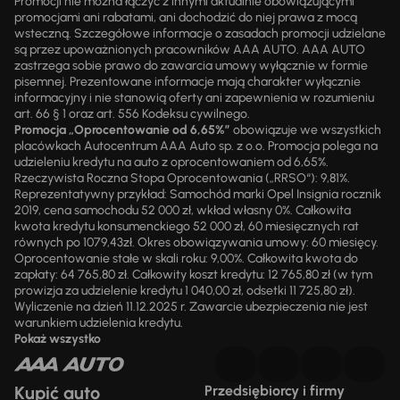
Promocji nie można łączyć z innymi aktualnie obowiązującymi
promocjami ani rabatami, ani dochodzić do niej prawa z mocą
wsteczną. Szczegółowe informacje o zasadach promocji udzielane
są przez upoważnionych pracowników AAA AUTO. AAA AUTO
zastrzega sobie prawo do zawarcia umowy wyłącznie w formie
pisemnej. Prezentowane informacje mają charakter wyłącznie
informacyjny i nie stanowią oferty ani zapewnienia w rozumieniu
art. 66 § 1 oraz art. 556 Kodeksu cywilnego.
Promocja „Oprocentowanie od 6,65%”
obowiązuje we wszystkich
placówkach Autocentrum AAA Auto sp. z o.o. Promocja polega na
udzieleniu kredytu na auto z oprocentowaniem od 6,65%.
Rzeczywista Roczna Stopa Oprocentowania („RRSO“): 9,81%.
Reprezentatywny przykład: Samochód marki Opel Insignia rocznik
2019, cena samochodu 52 000 zł, wkład własny 0%. Całkowita
kwota kredytu konsumenckiego 52 000 zł, 60 miesięcznych rat
równych po 1079,43zł. Okres obowiązywania umowy: 60 miesięcy.
Oprocentowanie stałe w skali roku: 9,00%. Całkowita kwota do
zapłaty: 64 765,80 zł. Całkowity koszt kredytu: 12 765,80 zł (w tym
prowizja za udzielenie kredytu 1 040,00 zł, odsetki 11 725,80 zł).
Wyliczenie na dzień 11.12.2025 r. Zawarcie ubezpieczenia nie jest
warunkiem udzielenia kredytu.
Pokaż wszystko
Kupić auto
Przedsiębiorcy i firmy