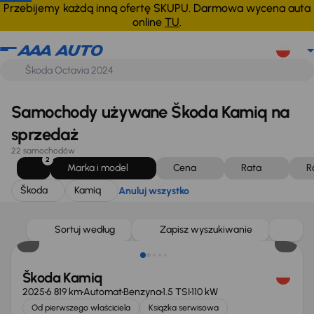
Škoda
Kamiq
Anuluj wszystko
Przebijemy każdą inną ofertę SKUPU. Darmowa wycena auta
online
TU
.
Samochody używane Škoda Kamiq na
sprzedaż
22 samochodów
2
Marka i model
Cena
Rata
R
Škoda
Kamiq
Anuluj wszystko
Świeżo skupione
Sortuj według
Zapisz wyszukiwanie
Škoda Kamiq
2025
6 819 km
Automat
Benzyna
1.5 TSI
110 kW
Od pierwszego właściciela
Książka serwisowa