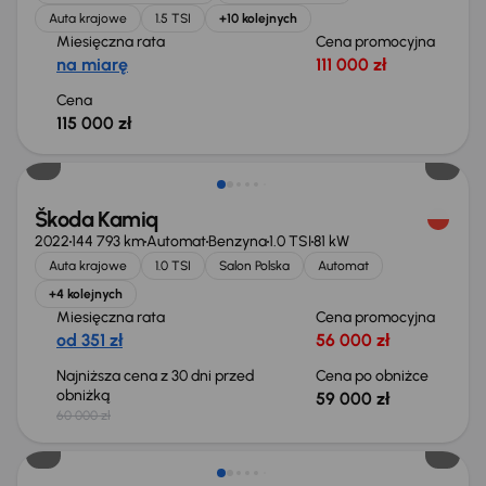
Auta krajowe
1.5 TSI
+10 kolejnych
Miesięczna rata
Cena promocyjna
na miarę
111 000 zł
Cena
115 000 zł
Taniej o 1 000 zł
Škoda Kamiq
2022
144 793 km
Automat
Benzyna
1.0 TSI
81 kW
Auta krajowe
1.0 TSI
Salon Polska
Automat
+4 kolejnych
Miesięczna rata
Cena promocyjna
od 351 zł
56 000 zł
Najniższa cena z 30 dni przed
Cena po obniżce
obniżką
59 000 zł
60 000 zł