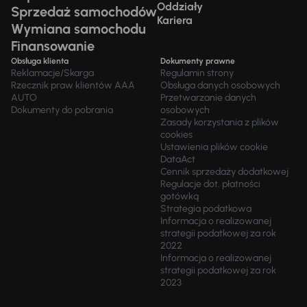
Oddziały
Sprzedaż samochodów
Kariera
Wymiana samochodu
Finansowanie
Obsługa klienta
Dokumenty prawne
Reklamacje/Skarga
Regulamin strony
Rzecznik praw klientów AAA
Obsługa danych osobowych
AUTO
Przetwarzanie danych
Dokumenty do pobrania
osobowych
Zasady korzystania z plików
cookies
Ustawienia plików cookie
DataAct
Cennik sprzedaży dodatkowej
Regulacje dot. płatności
gotówką
Strategia podatkowa
Informacja o realizowanej
strategii podatkowej za rok
2022
Informacja o realizowanej
strategii podatkowej za rok
2023