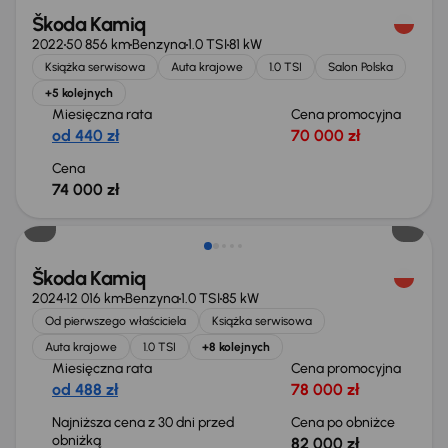
Škoda Kamiq
2022
50 856 km
Benzyna
1.0 TSI
81 kW
Książka serwisowa
Auta krajowe
1.0 TSI
Salon Polska
+5 kolejnych
Miesięczna rata
Cena promocyjna
od 440 zł
70 000 zł
Cena
74 000 zł
Taniej o 1 000 zł
Škoda Kamiq
2024
12 016 km
Benzyna
1.0 TSI
85 kW
Od pierwszego właściciela
Książka serwisowa
Auta krajowe
1.0 TSI
+8 kolejnych
Miesięczna rata
Cena promocyjna
od 488 zł
78 000 zł
Najniższa cena z 30 dni przed
Cena po obniżce
obniżką
82 000 zł