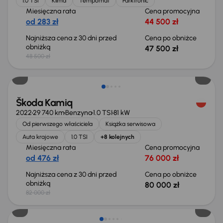
1.0 TSI
Klima
Tempomat
Parktronic
Miesięczna rata
Cena promocyjna
od 283 zł
44 500 zł
Najniższa cena z 30 dni przed
Cena po obniżce
obniżką
47 500 zł
48 500 zł
Taniej o 2 000 zł
Škoda Kamiq
2022
29 740 km
Benzyna
1.0 TSI
81 kW
Od pierwszego właściciela
Książka serwisowa
Auta krajowe
1.0 TSI
+8 kolejnych
Miesięczna rata
Cena promocyjna
od 476 zł
76 000 zł
Najniższa cena z 30 dni przed
Cena po obniżce
obniżką
80 000 zł
82 000 zł