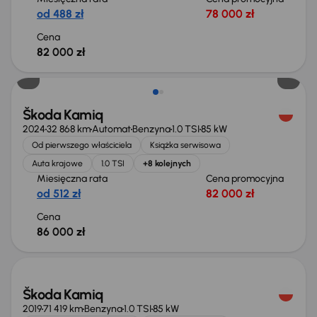
od 488 zł
78 000 zł
Cena
82 000 zł
Od nowego taniej o 34 000 zł
Škoda Kamiq
2024
32 868 km
Automat
Benzyna
1.0 TSI
85 kW
Od pierwszego właściciela
Książka serwisowa
Auta krajowe
1.0 TSI
+8 kolejnych
Miesięczna rata
Cena promocyjna
od 512 zł
82 000 zł
Cena
86 000 zł
Świeżo skupione
Škoda Kamiq
2019
71 419 km
Benzyna
1.0 TSI
85 kW