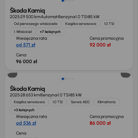
Škoda Kamiq
2025
29 500 km
Automat
Benzyna
1.0 TSI
85 kW
Od pierwszego właściciela
Książka serwisowa
1.0 TSI
1. Właściciel
+7 kolejnych
Miesięczna rata
Cena promocyjna
od 571 zł
92 000 zł
Cena
96 000 zł
Od nowego taniej o 19 900 zł
Škoda Kamiq
2025
28 653 km
Benzyna
1.0 TSI
85 kW
Książka serwisowa
1.0 TSI
Serwis ASO
Klimatronic
+3 kolejnych
Miesięczna rata
Cena promocyjna
od 536 zł
86 000 zł
Cena