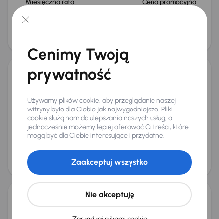
Miesięczna rata
Cena promocyjna
od 571 zł
92 000 zł
Cena
96 000 zł
Od nowego taniej o 16 500 zł
Cenimy Twoją
prywatność
Škoda Kamiq
2024
34 336 km
Automat
Benzyna
1.0 TSI
85 kW
Używamy plików cookie, aby przeglądanie naszej
Od pierwszego właściciela
Książka serwisowa
1.0 TSI
witryny było dla Ciebie jak najwygodniejsze. Pliki
1. Właściciel
+7 kolejnych
cookie służą nam do ulepszania naszych usług, a
Miesięczna rata
Cena promocyjna
jednocześnie możemy lepiej oferować Ci treści, które
mogą być dla Ciebie interesujące i przydatne.
od 571 zł
92 000 zł
Cena
Zaakceptuj wszystko
96 000 zł
Świeżo skupione
Nie akceptuję
Škoda Kamiq
2024
30 641 km
Benzyna
1.0 TSI
85 kW
Zarządzaj plikami cookie