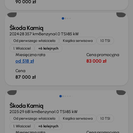
90 000 zł
Od nowego taniej o 16 700 zł
Škoda Kamiq
2024
28 357 km
Benzyna
1.0 TSI
85 kW
Od pierwszego właściciela
Książka serwisowa
1.0 TSI
1. Właściciel
+6 kolejnych
Miesięczna rata
Cena promocyjna
od 518 zł
83 000 zł
Cena
87 000 zł
Od nowego taniej o 22 200 zł
Škoda Kamiq
2025
29 681 km
Benzyna
1.0 TSI
85 kW
Od pierwszego właściciela
Książka serwisowa
1.0 TSI
1. Właściciel
+6 kolejnych
Miesięczna rata
Cena promocyjna