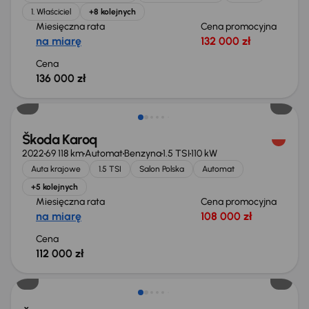
1. Właściciel
+8 kolejnych
Miesięczna rata
Cena promocyjna
na miarę
132 000 zł
Cena
136 000 zł
Możliwość odliczenia VAT
Škoda Karoq
2022
69 118 km
Automat
Benzyna
1.5 TSI
110 kW
Auta krajowe
1.5 TSI
Salon Polska
Automat
+5 kolejnych
Miesięczna rata
Cena promocyjna
na miarę
108 000 zł
Cena
112 000 zł
Od nowego taniej o 22 600 zł