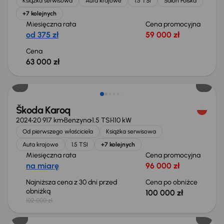
Książka serwisowa
Auta krajowe
1.5 TSI
Salon Polska
+7 kolejnych
Miesięczna rata
Cena promocyjna
od 375 zł
59 000 zł
Cena
63 000 zł
Taniej o 2 000 zł
Škoda Karoq
2024
20 917 km
Benzyna
1.5 TSI
110 kW
Od pierwszego właściciela
Książka serwisowa
Auta krajowe
1.5 TSI
+7 kolejnych
Miesięczna rata
Cena promocyjna
na miarę
96 000 zł
Najniższa cena z 30 dni przed
Cena po obniżce
obniżką
100 000 zł
102 000 zł