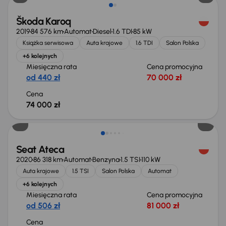
Škoda Karoq
2019
84 576 km
Automat
Diesel
1.6 TDI
85 kW
Książka serwisowa
Auta krajowe
1.6 TDI
Salon Polska
+6 kolejnych
Miesięczna rata
Cena promocyjna
od 440 zł
70 000 zł
Cena
74 000 zł
Świeżo skupione
Seat Ateca
2020
86 318 km
Automat
Benzyna
1.5 TSI
110 kW
Auta krajowe
1.5 TSI
Salon Polska
Automat
+6 kolejnych
Miesięczna rata
Cena promocyjna
od 506 zł
81 000 zł
Cena