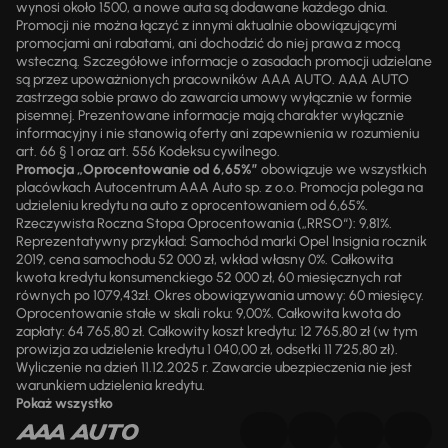
wynosi około 1500, a nowe auta są dodawane każdego dnia.
Promocji nie można łączyć z innymi aktualnie obowiązującymi
promocjami ani rabatami, ani dochodzić do niej prawa z mocą
wsteczną. Szczegółowe informacje o zasadach promocji udzielane
są przez upoważnionych pracowników AAA AUTO. AAA AUTO
zastrzega sobie prawo do zawarcia umowy wyłącznie w formie
pisemnej. Prezentowane informacje mają charakter wyłącznie
informacyjny i nie stanowią oferty ani zapewnienia w rozumieniu
art. 66 § 1 oraz art. 556 Kodeksu cywilnego.
Promocja „Oprocentowanie od 6,65%”
obowiązuje we wszystkich
placówkach Autocentrum AAA Auto sp. z o.o. Promocja polega na
udzieleniu kredytu na auto z oprocentowaniem od 6,65%.
Rzeczywista Roczna Stopa Oprocentowania („RRSO“): 9,81%.
Reprezentatywny przykład: Samochód marki Opel Insignia rocznik
2019, cena samochodu 52 000 zł, wkład własny 0%. Całkowita
kwota kredytu konsumenckiego 52 000 zł, 60 miesięcznych rat
równych po 1079,43zł. Okres obowiązywania umowy: 60 miesięcy.
Oprocentowanie stałe w skali roku: 9,00%. Całkowita kwota do
zapłaty: 64 765,80 zł. Całkowity koszt kredytu: 12 765,80 zł (w tym
prowizja za udzielenie kredytu 1 040,00 zł, odsetki 11 725,80 zł).
Wyliczenie na dzień 11.12.2025 r. Zawarcie ubezpieczenia nie jest
warunkiem udzielenia kredytu.
Pokaż wszystko