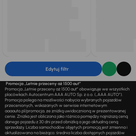
Edytuj filtr
Promocja „Letnie przeceny aż 1500 aut”
Promocja „Letnie przeceny aż 1500 aut” obowiązuje we wszystkich
placówkach Autocentrum AAA AUTO Sp. z o.o. („AAA AUTO”).
Promocja polega na możliwości nabycia wybranych pojazdów
przecenionych, wskazanych w serwisie internetowym
aaaauto.pl/promocja, ze zniżką uwidocznioną w prezentowanej
cenie. Zniżka jest obliczana jako różnica pomiędzy najniższą ceną
danego pojazdu z 30 dni przed obniżką a jego aktualną ceną
sprzedaży. Liczba samochodów objętych promocją jest zmienna i
aktualizowana na bieżąco; średnia liczba dostępnych pojazdów