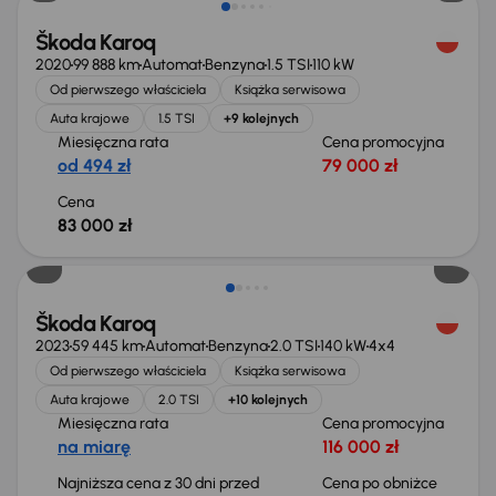
Škoda Karoq
2020
99 888 km
Automat
Benzyna
1.5 TSI
110 kW
Od pierwszego właściciela
Książka serwisowa
Auta krajowe
1.5 TSI
+9 kolejnych
Miesięczna rata
Cena promocyjna
od 494 zł
79 000 zł
Cena
83 000 zł
Taniej o 1 000 zł
Škoda Karoq
2023
59 445 km
Automat
Benzyna
2.0 TSI
140 kW
4x4
Od pierwszego właściciela
Książka serwisowa
Auta krajowe
2.0 TSI
+10 kolejnych
Miesięczna rata
Cena promocyjna
na miarę
116 000 zł
Najniższa cena z 30 dni przed
Cena po obniżce