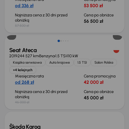
od 336 zł
53 500 zł
Najniższa cena z 30 dni przed
Cena po obniżce
obniżką
56 500 zł
57 500 zł
Taniej o 1 000 zł
Seat Ateca
2019
244 527 km
Benzyna
1.5 TSI
110 kW
Książka serwisowa
Auta krajowe
1.5 TSI
Salon Polska
+4 kolejnych
Miesięczna rata
Cena promocyjna
od 268 zł
42 000 zł
Najniższa cena z 30 dni przed
Cena po obniżce
obniżką
45 000 zł
46 000 zł
Świeżo skupione
Škoda Karoq