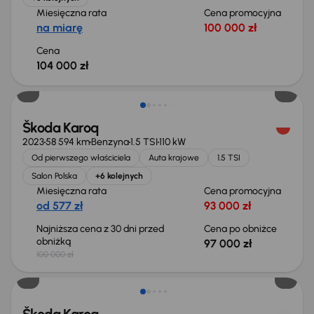
Miesięczna rata
Cena promocyjna
na miarę
100 000 zł
Cena
104 000 zł
Taniej o 3 000 zł
Škoda Karoq
2023
58 594 km
Benzyna
1.5 TSI
110 kW
Od pierwszego właściciela
Auta krajowe
1.5 TSI
Salon Polska
+6 kolejnych
Miesięczna rata
Cena promocyjna
od 577 zł
93 000 zł
Najniższa cena z 30 dni przed
Cena po obniżce
obniżką
97 000 zł
100 000 zł
Taniej o 3 500 zł