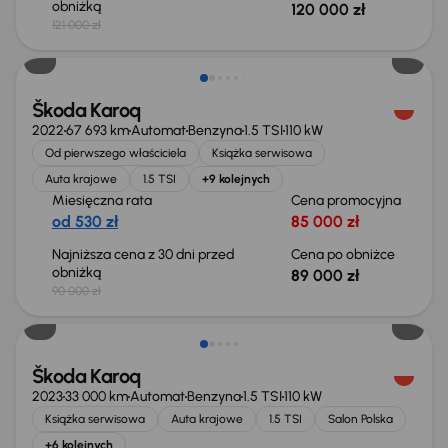
obniżką
120 000 zł
121 000 zł
Taniej o 1 000 zł
Škoda Karoq
2022
67 693 km
Automat
Benzyna
1.5 TSI
110 kW
Od pierwszego właściciela
Książka serwisowa
Auta krajowe
1.5 TSI
+9 kolejnych
Miesięczna rata
Cena promocyjna
od 530 zł
85 000 zł
Najniższa cena z 30 dni przed
Cena po obniżce
obniżką
89 000 zł
90 000 zł
Škoda Karoq
2023
33 000 km
Automat
Benzyna
1.5 TSI
110 kW
Książka serwisowa
Auta krajowe
1.5 TSI
Salon Polska
+6 kolejnych