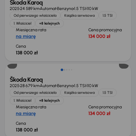
Škoda Karoq
2025
24 589 km
Automat
Benzyna
1.5 TSI
110 kW
Od pierwszego właściciela
Książka serwisowa
1.5 TSI
1. Właściciel
+8 kolejnych
Miesięczna rata
Cena promocyjna
na miarę
134 000 zł
Cena
138 000 zł
Od nowego taniej o 24 400 zł
Škoda Karoq
2025
28 679 km
Automat
Benzyna
1.5 TSI
110 kW
Od pierwszego właściciela
Książka serwisowa
1.5 TSI
1. Właściciel
+8 kolejnych
Miesięczna rata
Cena promocyjna
na miarę
134 000 zł
Cena
138 000 zł
Taniej o 2 000 zł