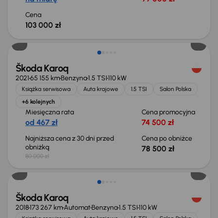
Cena
103 000 zł
Taniej o 1 500 zł
Škoda Karoq
2021
65 155 km
Benzyna
1.5 TSI
110 kW
Książka serwisowa
Auta krajowe
1.5 TSI
Salon Polska
+6 kolejnych
Miesięczna rata
Cena promocyjna
od 467 zł
74 500 zł
Najniższa cena z 30 dni przed
Cena po obniżce
obniżką
78 500 zł
80 000 zł
Škoda Karoq
2018
173 267 km
Automat
Benzyna
1.5 TSI
110 kW