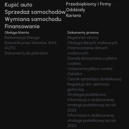
Kupić auto
Przedsiębiorcy i firmy
Oddziały
Sprzedaż samochodów
Kariera
Wymiana samochodu
Finansowanie
Obsługa klienta
Dokumenty prawne
Reklamacje/Skarga
Regulamin strony
Rzecznik praw klientów AAA
Obsługa danych osobowych
AUTO
Przetwarzanie danych
Dokumenty do pobrania
osobowych
Zasady korzystania z plików
cookies
Ustawienia plików cookie
DataAct
Cennik sprzedaży dodatkowej
Regulacje dot. płatności
gotówką
Strategia podatkowa
Informacja o realizowanej
strategii podatkowej za rok
2022
Informacja o realizowanej
strategii podatkowej za rok
2023