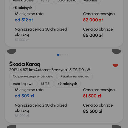
Auta krajowe
1.5 TSI
Salon Polska
Automat
+5 kolejnych
Miesięczna rata
Cena promocyjna
od 512 zł
82 000 zł
Najniższa cena z 30 dni przed
Cena po obniżce
obniżką
86 000 zł
87 000 zł
Taniej o 500 zł
Škoda Karoq
2019
44 871 km
Automat
Benzyna
1.5 TSI
110 kW
Od pierwszego właściciela
Książka serwisowa
Auta krajowe
1.5 TSI
+9 kolejnych
Miesięczna rata
Cena promocyjna
od 509 zł
81 500 zł
Najniższa cena z 30 dni przed
Cena po obniżce
obniżką
85 500 zł
86 000 zł