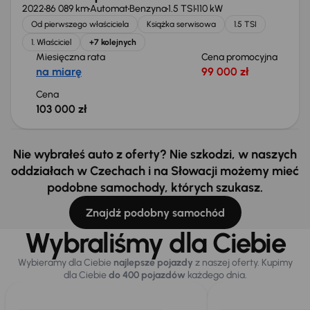
2022
86 089 km
Automat
Benzyna
1.5 TSI
110 kW
Od pierwszego właściciela
Książka serwisowa
1.5 TSI
1. Właściciel
+7 kolejnych
Miesięczna rata
Cena promocyjna
na miarę
99 000 zł
Cena
103 000 zł
Nie wybrałeś auto z oferty? Nie szkodzi, w naszych
oddziałach w Czechach i na Słowacji możemy mieć
podobne samochody, których szukasz.
Znajdź podobny samochód
Wybraliśmy dla Ciebie
Wybieramy dla Ciebie
najlepsze pojazdy
z naszej oferty. Kupimy
dla Ciebie
do 400 pojazdów
każdego dnia.