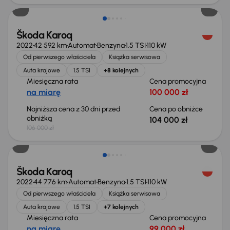
Škoda Karoq
2022
42 592 km
Automat
Benzyna
1.5 TSI
110 kW
Od pierwszego właściciela
Książka serwisowa
Auta krajowe
1.5 TSI
+8 kolejnych
Miesięczna rata
Cena promocyjna
na miarę
100 000 zł
Najniższa cena z 30 dni przed
Cena po obniżce
obniżką
104 000 zł
106 000 zł
Škoda Karoq
2022
44 776 km
Automat
Benzyna
1.5 TSI
110 kW
Od pierwszego właściciela
Książka serwisowa
Auta krajowe
1.5 TSI
+7 kolejnych
Miesięczna rata
Cena promocyjna
na miarę
99 000 zł