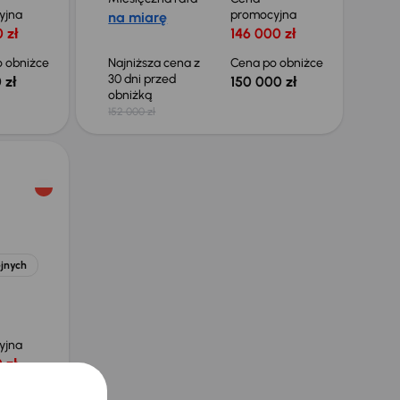
yjna
promocyjna
na miarę
 zł
146 000 zł
 obniżce
Najniższa cena z
Cena po obniżce
30 dni przed
 zł
150 000 zł
obniżką
152 000 zł
ejnych
yjna
 zł
 obniżce