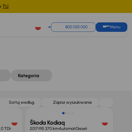
ne
TU
.
Sortuj według
Zapisz wyszukiwanie
800 033 000
Menu
Kategoria
Świeżo skupione
Sortuj według
Zapisz wyszukiwanie
Škoda Kodiaq
.0 TDI
2017
195 370 km
Automat
Diesel