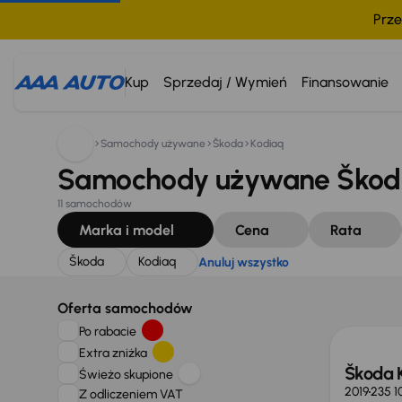
Prze
Szukam:
Škoda
Kodiaq
Anuluj wszystko
Kup
Sprzedaj / Wymień
Finansowanie
Samochody używane
Škoda
Kodiaq
Samochody używane Škoda
11 samochodów
Marka i model
Cena
Rata
Škoda
Kodiaq
Anuluj wszystko
Możliw
Oferta samochodów
Po rabacie
Extra zniżka
Škoda 
Świeżo skupione
2019
235 1
Z odliczeniem VAT