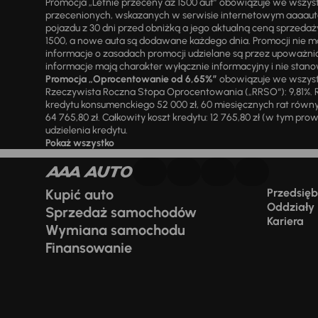
Promocja „Letnie przeceny aż 1500 aut” obowiązuje we wszy
przecenionych, wskazanych w serwisie internetowym aaaauto.
pojazdu z 30 dni przed obniżką a jego aktualną ceną sprzeda
1500, a nowe auta są dodawane każdego dnia. Promocji nie m
informacje o zasadach promocji udzielane są przez upowa
informacje mają charakter wyłącznie informacyjny i nie stanow
Promocja „Oprocentowanie od 6,65%”
obowiązuje we wszystk
Rzeczywista Roczna Stopa Oprocentowania („RRSO“): 9,81%. R
kredytu konsumenckiego 52 000 zł, 60 miesięcznych rat równy
64 765,80 zł. Całkowity koszt kredytu: 12 765,80 zł (w tym prowi
udzielenia kredytu.
Pokaż wszystko
Kupić auto
Przedsiębi
Oddziały
Sprzedaż samochodów
Kariera
Wymiana samochodu
Finansowanie