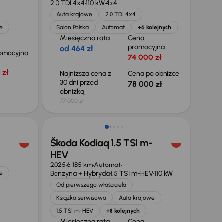
2.0 TDI 4x4
110 kW
4x4
Auta krajowe
2.0 TDI 4x4
e
Salon Polska
Automat
+6 kolejnych
Miesięczna rata
Cena
promocyjna
od 464 zł
omocyjna
74 000 zł
 zł
Najniższa cena z
Cena po obniżce
30 dni przed
78 000 zł
obniżką
77 000 zł
Świeżo skupione
Škoda Kodiaq 1.5 TSI m-
HEV
2025
6 185 km
Automat
e
Benzyna + Hybryda
1.5 TSI m-HEV
110 kW
Od pierwszego właściciela
Książka serwisowa
Auta krajowe
1.5 TSI m-HEV
+8 kolejnych
Miesięczna rata
Cena