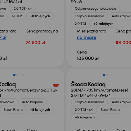
4
140 kW
4x4
110 kW
jowe
2.0 TDI 4x4
Od pierwszego właściciela
ska
190 KM
+8 kolejnych
Książka serwisowa
Auta krajow
2.0 TDI
+9 kolejnych
czna rata
Cena promocyjna
Miesięczna rata
Cena pr
 zł
na miarę
74 500 zł
101 000
Cena
0 zł
105 000 zł
 skupione
Świeżo skupione
Kodiaq
Škoda Kodiaq
24 km
Automat
Benzyna
2.0 TSI
2017
177 735 km
Automat
Diesel
4
2.0 TDI 4x4
110 kW
4x4
serwisowa
Auta krajowe
Książka serwisowa
Auta krajow
Salon Polska
+8 kolejnych
2.0 TDI 4x4
Salon Polska
+6 kolejnych
czna rata
Cena
Miesięczna rata
Cena