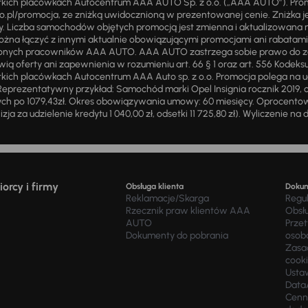
stkich placówkach Autocentrum AAA AUTO Sp. z o.o. („AAA AUTO”). Pr
pl/promocja, ze zniżką uwidocznioną w prezentowanej cenie. Zniżka je
ży. Liczba samochodów objętych promocją jest zmienna i aktualizowana 
ożna łączyć z innymi aktualnie obowiązującymi promocjami ani rabatam
żnionych pracowników AAA AUTO. AAA AUTO zastrzega sobie prawo do 
ią oferty ani zapewnienia w rozumieniu art. 66 § 1 oraz art. 556 Kodeks
ich placówkach Autocentrum AAA Auto sp. z o.o. Promocja polega na ud
eprezentatywny przykład: Samochód marki Opel Insignia rocznik 2019, 
ch po 1079,43zł. Okres obowiązywania umowy: 60 miesięcy. Oprocentowan
zja za udzielenie kredytu 1 040,00 zł, odsetki 11 725,80 zł). Wyliczenie n
orcy i firmy
Obsługa klienta
Doku
Reklamacje/Skarga
Regu
Rzecznik praw klientów AAA
Obsł
AUTO
Prze
Dokumenty do pobrania
osob
Zasad
cook
Usta
Data
Cenn