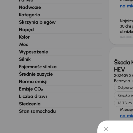
na mi
Nadwozie
Kategoria
Najniż
Skrzynia biegów
30 dni
Napęd
obniż
Kolor
140 000 
Świeżo
Moc
Wyposażenie
Silnik
Škoda K
Pojemność silnika
HEV
Średnie zużycie
2024
39 2
Benzyna +
Norma emisji
Od pierws
Emisje CO₂
Książka 
Liczba drzwi
Siedzenia
1.5 TSI 
Miesię
Stan samochodu
na mi
Najniż