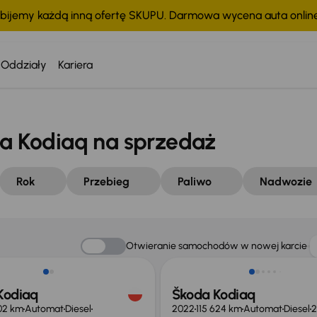
bijemy każdą inną ofertę SKUPU. Darmowa wycena auta onli
Oddziały
Kariera
 Kodiaq na sprzedaż
Rok
Przebieg
Paliwo
Nadwozie
ość odliczenia VAT
Świeżo skupione
Otwieranie samochodów w nowej karcie
Kodiaq
Škoda Kodiaq
02 km
Automat
Diesel
2022
115 624 km
Automat
Diesel
2