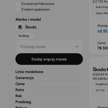
2.0 TDI 4x
Gwarancja fabryczna
Auta kra
Z niskim spalaniem
Salon Pol
Marka i model
Miesię
Škoda
od 467
Kodiaq
Cena
Dodaj model
78 50
Świeżo
Dodaj więcej marek
Škoda 
Linia modelowa
2022
69 4
Generacja
140 kW
4x
Cena
Książka 
Rata
2.0 TSI
Rok
Przebieg
Paliwo
Miesię