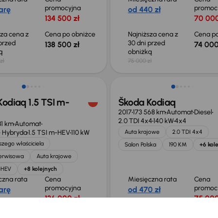
promocyjna
promoc
arę
od 440 zł
134 500 zł
70 000
sza cena z
Cena po obniżce
Najniższa cena z
Cena po
 przed
30 dni przed
138 500 zł
74 000
ką
obniżką
zł
75 000 zł
 skupione
Świeżo skupione
odiaq 1.5 TSI m-
Škoda Kodiaq
2017
173 568 km
Automat
Diesel
2.0 TDI 4x4
140 kW
4x4
81 km
Automat
 Hybryda
1.5 TSI m-HEV
110 kW
Auta krajowe
2.0 TDI 4x4
zego właściciela
Salon Polska
190 KM
+6 kol
serwisowa
Auta krajowe
m-HEV
+8 kolejnych
czna rata
Cena
Miesięczna rata
Cena
promocyjna
promoc
arę
od 470 zł
136 000 zł
75 000
sza cena z
Cena po obniżce
Najniższa cena z
Cena po