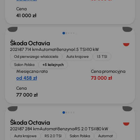
Cena
41 000 zł
Możliwość odliczenia VAT
Škoda Octavia
2021
87 714 km
Automat
Benzyna
1.5 TSI
110 kW
Od pierwszego właściciela
Auta krajowe
1.5 TSI
Salon Polska
+5 kolejnych
Miesięczna rata
Cena promocyjna
od 458 zł
73 000 zł
Cena
77 000 zł
Škoda Octavia
2021
87 284 km
Automat
Benzyna
RS 2.0 TSI
180 kW
Auta krajowe
RS 2.0 TSI
Salon Polska
Automat