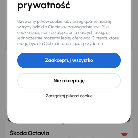
prywatność
Salon Polska
+8 kolejnych
Miesięczna rata
Cena promocyjna
od 435 zł
69 000 zł
Używamy plików cookie, aby przeglądanie naszej
witryny było dla Ciebie jak najwygodniejsze. Pliki
Cena
cookie służą nam do ulepszania naszych usług, a
73 000 zł
jednocześnie możemy lepiej oferować Ci treści, które
mogą być dla Ciebie interesujące i przydatne.
Zaakceptuj wszystko
Škoda Octavia
2020
177 895 km
Automat
Diesel
2.0 TDI
110 kW
2.0 TDI
Automat
Skóra
Navi
+5 kolejnych
Nie akceptuję
Miesięczna rata
Cena promocyjna
od 399 zł
63 000 zł
Zarządzaj plikami cookie
Cena
67 000 zł
Škoda Octavia