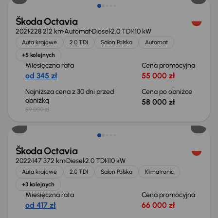
Škoda Octavia
2021
228 212 km
Automat
Diesel
2.0 TDI
110 kW
Auta krajowe
2.0 TDI
Salon Polska
Automat
+5 kolejnych
Miesięczna rata
Cena promocyjna
od 345 zł
55 000 zł
Najniższa cena z 30 dni przed
Cena po obniżce
obniżką
58 000 zł
59 000 zł
Škoda Octavia
2022
147 372 km
Diesel
2.0 TDI
110 kW
Auta krajowe
2.0 TDI
Salon Polska
Klimatronic
+3 kolejnych
Miesięczna rata
Cena promocyjna
od 417 zł
66 000 zł