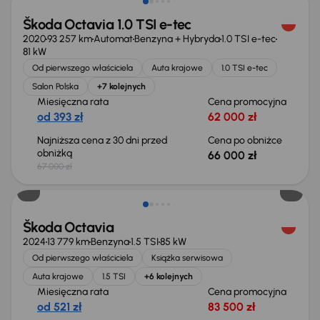
Škoda Octavia 1.0 TSI e-tec
2020
93 257 km
Automat
Benzyna + Hybryda
1.0 TSI e-tec
81 kW
Od pierwszego właściciela
Auta krajowe
1.0 TSI e-tec
Salon Polska
+7 kolejnych
Miesięczna rata
Cena promocyjna
od 393 zł
62 000 zł
Najniższa cena z 30 dni przed
Cena po obniżce
obniżką
66 000 zł
67 000 zł
Taniej o 500 zł
Škoda Octavia
2024
13 779 km
Benzyna
1.5 TSI
85 kW
Od pierwszego właściciela
Książka serwisowa
Auta krajowe
1.5 TSI
+6 kolejnych
Miesięczna rata
Cena promocyjna
od 521 zł
83 500 zł