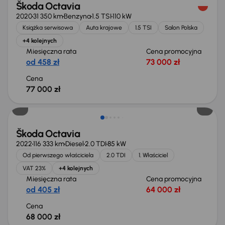
Škoda Octavia
2020
31 350 km
Benzyna
1.5 TSI
110 kW
Książka serwisowa
Auta krajowe
1.5 TSI
Salon Polska
+4 kolejnych
Miesięczna rata
Cena promocyjna
od 458 zł
73 000 zł
Cena
77 000 zł
Możliwość odliczenia VAT
Škoda Octavia
2022
116 333 km
Diesel
2.0 TDI
85 kW
Od pierwszego właściciela
2.0 TDI
1. Właściciel
VAT 23%
+4 kolejnych
Miesięczna rata
Cena promocyjna
od 405 zł
64 000 zł
Cena
68 000 zł
Możliwość odliczenia VAT