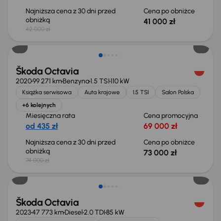
Najniższa cena z 30 dni przed
Cena po obniżce
obniżką
41 000 zł
42 000 zł
Taniej o 1 000 zł
Škoda Octavia
2020
99 271 km
Benzyna
1.5 TSI
110 kW
Książka serwisowa
Auta krajowe
1.5 TSI
Salon Polska
+6 kolejnych
Miesięczna rata
Cena promocyjna
od 435 zł
69 000 zł
Najniższa cena z 30 dni przed
Cena po obniżce
obniżką
73 000 zł
74 000 zł
Taniej o 1 000 zł
Škoda Octavia
2023
47 773 km
Diesel
2.0 TDI
85 kW