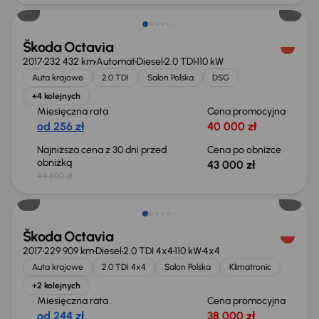
Škoda Octavia
2017
232 432 km
Automat
Diesel
2.0 TDI
110 kW
Auta krajowe
2.0 TDI
Salon Polska
DSG
+4 kolejnych
Miesięczna rata
Cena promocyjna
od 256 zł
40 000 zł
Najniższa cena z 30 dni przed
Cena po obniżce
obniżką
43 000 zł
44 500 zł
Škoda Octavia
2017
229 909 km
Diesel
2.0 TDI 4x4
110 kW
4x4
Auta krajowe
2.0 TDI 4x4
Salon Polska
Klimatronic
+2 kolejnych
Miesięczna rata
Cena promocyjna
od 244 zł
38 000 zł