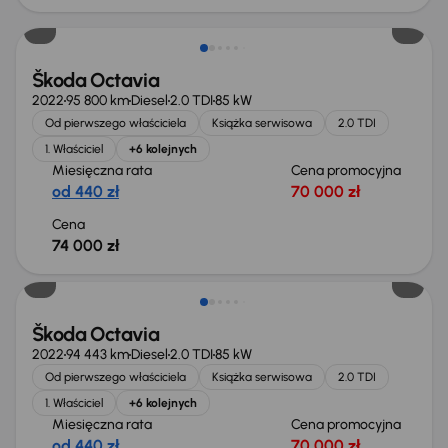
Możliwość odliczenia VAT
Škoda Octavia
2022
95 800 km
Diesel
2.0 TDI
85 kW
Od pierwszego właściciela
Książka serwisowa
2.0 TDI
1. Właściciel
+6 kolejnych
Miesięczna rata
Cena promocyjna
od 440 zł
70 000 zł
Cena
74 000 zł
Możliwość odliczenia VAT
Škoda Octavia
2022
94 443 km
Diesel
2.0 TDI
85 kW
Od pierwszego właściciela
Książka serwisowa
2.0 TDI
1. Właściciel
+6 kolejnych
Miesięczna rata
Cena promocyjna
od 440 zł
70 000 zł