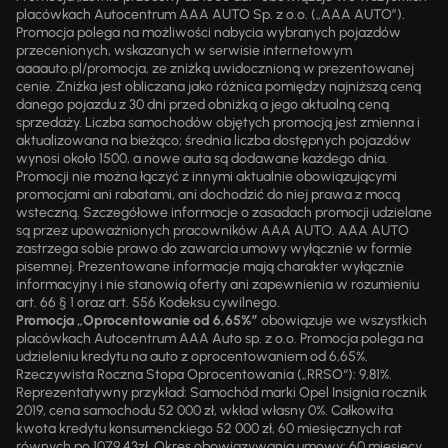
placówkach Autocentrum AAA AUTO Sp. z o.o. („AAA AUTO”).
Promocja polega na możliwości nabycia wybranych pojazdów
przecenionych, wskazanych w serwisie internetowym
aaaauto.pl/promocja, ze zniżką uwidocznioną w prezentowanej
cenie. Zniżka jest obliczana jako różnica pomiędzy najniższą ceną
danego pojazdu z 30 dni przed obniżką a jego aktualną ceną
sprzedaży. Liczba samochodów objętych promocją jest zmienna i
aktualizowana na bieżąco; średnia liczba dostępnych pojazdów
wynosi około 1500, a nowe auta są dodawane każdego dnia.
Promocji nie można łączyć z innymi aktualnie obowiązującymi
promocjami ani rabatami, ani dochodzić do niej prawa z mocą
wsteczną. Szczegółowe informacje o zasadach promocji udzielane
są przez upoważnionych pracowników AAA AUTO. AAA AUTO
zastrzega sobie prawo do zawarcia umowy wyłącznie w formie
pisemnej. Prezentowane informacje mają charakter wyłącznie
informacyjny i nie stanowią oferty ani zapewnienia w rozumieniu
art. 66 § 1 oraz art. 556 Kodeksu cywilnego.
Promocja „Oprocentowanie od 6,65%”
obowiązuje we wszystkich
placówkach Autocentrum AAA Auto sp. z o.o. Promocja polega na
udzieleniu kredytu na auto z oprocentowaniem od 6,65%.
Rzeczywista Roczna Stopa Oprocentowania („RRSO“): 9,81%.
Reprezentatywny przykład: Samochód marki Opel Insignia rocznik
2019, cena samochodu 52 000 zł, wkład własny 0%. Całkowita
kwota kredytu konsumenckiego 52 000 zł, 60 miesięcznych rat
równych po 1079,43zł. Okres obowiązywania umowy: 60 miesięcy.