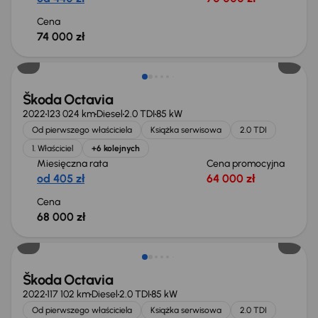
Cena
74 000 zł
Możliwość odliczenia VAT
Škoda Octavia
2022
123 024 km
Diesel
2.0 TDI
85 kW
Od pierwszego właściciela
Książka serwisowa
2.0 TDI
1. Właściciel
+6 kolejnych
Miesięczna rata
Cena promocyjna
od 405 zł
64 000 zł
Cena
68 000 zł
Możliwość odliczenia VAT
Škoda Octavia
2022
117 102 km
Diesel
2.0 TDI
85 kW
Od pierwszego właściciela
Książka serwisowa
2.0 TDI