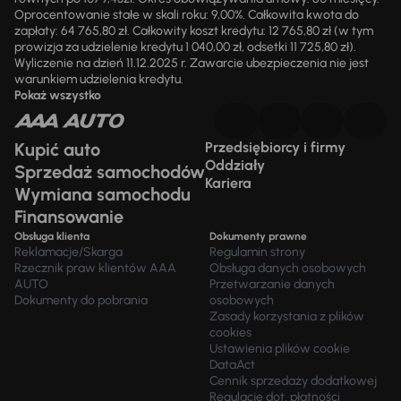
Oprocentowanie stałe w skali roku: 9,00%. Całkowita kwota do
zapłaty: 64 765,80 zł. Całkowity koszt kredytu: 12 765,80 zł (w tym
prowizja za udzielenie kredytu 1 040,00 zł, odsetki 11 725,80 zł).
Wyliczenie na dzień 11.12.2025 r. Zawarcie ubezpieczenia nie jest
warunkiem udzielenia kredytu.
Pokaż wszystko
Kupić auto
Przedsiębiorcy i firmy
Oddziały
Sprzedaż samochodów
Kariera
Wymiana samochodu
Finansowanie
Obsługa klienta
Dokumenty prawne
Reklamacje/Skarga
Regulamin strony
Rzecznik praw klientów AAA
Obsługa danych osobowych
AUTO
Przetwarzanie danych
Dokumenty do pobrania
osobowych
Zasady korzystania z plików
cookies
Ustawienia plików cookie
DataAct
Cennik sprzedaży dodatkowej
Regulacje dot. płatności