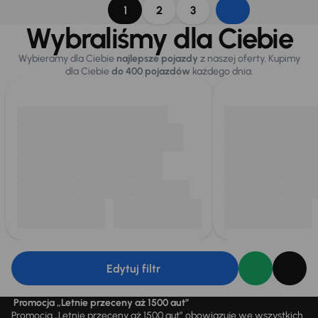
1
2
3
Wybraliśmy dla Ciebie
Wybieramy dla Ciebie
najlepsze pojazdy
z naszej oferty. Kupimy
dla Ciebie
do 400 pojazdów
każdego dnia.
Edytuj filtr
Promocja „Letnie przeceny aż 1500 aut”
Promocja „Letnie przeceny aż 1500 aut” obowiązuje we wszystkich