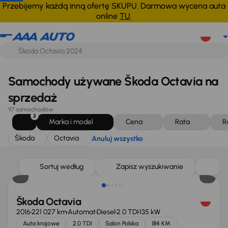
Škoda
Octavia
Anuluj wszystko
Przebijemy każdą inną ofertę SKUPU. Darmowa wycena auta
online
TU
.
Samochody używane Škoda Octavia na
sprzedaż
97 samochodów
2
Marka i model
Cena
Rata
R
Škoda
Octavia
Anuluj wszystko
Sortuj według
Zapisz wyszukiwanie
Škoda Octavia
2016
221 027 km
Automat
Diesel
2.0 TDI
135 kW
Auta krajowe
2.0 TDI
Salon Polska
184 KM