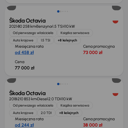
Škoda Octavia
2021
80 258 km
Benzyna
1.5 TSI
110 kW
Od pierwszego właściciela
Książka serwisowa
Auta krajowe
1.5 TSI
+8 kolejnych
Miesięczna rata
Cena promocyjna
od 458 zł
73 000 zł
Cena
77 000 zł
Taniej o 1 000 zł
Škoda Octavia
2018
210 853 km
Diesel
2.0 TDI
110 kW
Od pierwszego właściciela
Książka serwisowa
Auta krajowe
2.0 TDI
+8 kolejnych
Miesięczna rata
Cena promocyjna
od 244 zł
38 000 zł