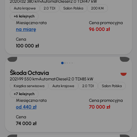
2020
132 380 km
Automat
Diesel
2.0 TDI
147 kW
Auta krajowe
2.0 TDI
Salon Polska
200 KM
+6 kolejnych
Miesięczna rata
Cena promocyjna
na miarę
96 000 zł
Cena
100 000 zł
Możliwość odliczenia VAT
Škoda Octavia
2021
99 550 km
Automat
Diesel
2.0 TDI
85 kW
Książka serwisowa
Auta krajowe
2.0 TDI
Salon Polska
+7 kolejnych
Miesięczna rata
Cena promocyjna
od 440 zł
70 000 zł
Cena
74 000 zł
Taniej o 1 000 zł