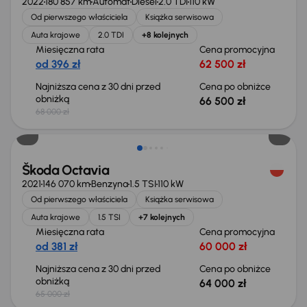
2022
180 857 km
Automat
Diesel
2.0 TDI
110 kW
Od pierwszego właściciela
Książka serwisowa
Auta krajowe
2.0 TDI
+8 kolejnych
Miesięczna rata
Cena promocyjna
od 396 zł
62 500 zł
Najniższa cena z 30 dni przed
Cena po obniżce
obniżką
66 500 zł
68 000 zł
Taniej o 1 000 zł
Škoda Octavia
2021
146 070 km
Benzyna
1.5 TSI
110 kW
Od pierwszego właściciela
Książka serwisowa
Auta krajowe
1.5 TSI
+7 kolejnych
Miesięczna rata
Cena promocyjna
od 381 zł
60 000 zł
Najniższa cena z 30 dni przed
Cena po obniżce
obniżką
64 000 zł
65 000 zł
Taniej o 1 500 zł