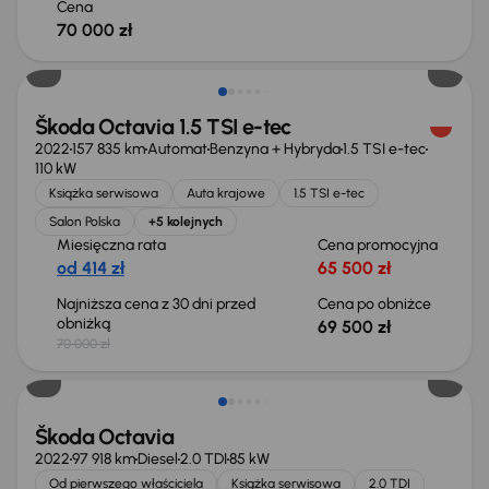
Cena
70 000 zł
Taniej o 500 zł
Škoda Octavia 1.5 TSI e-tec
2022
157 835 km
Automat
Benzyna + Hybryda
1.5 TSI e-tec
110 kW
Książka serwisowa
Auta krajowe
1.5 TSI e-tec
Salon Polska
+5 kolejnych
Miesięczna rata
Cena promocyjna
od 414 zł
65 500 zł
Najniższa cena z 30 dni przed
Cena po obniżce
obniżką
69 500 zł
70 000 zł
Możliwość odliczenia VAT
Škoda Octavia
2022
97 918 km
Diesel
2.0 TDI
85 kW
Od pierwszego właściciela
Książka serwisowa
2.0 TDI