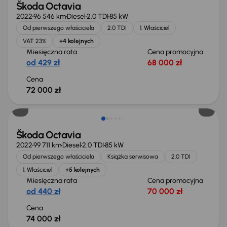
Škoda Octavia
2022
96 546 km
Diesel
2.0 TDI
85 kW
Od pierwszego właściciela
2.0 TDI
1. Właściciel
VAT 23%
+4 kolejnych
Miesięczna rata
Cena promocyjna
od 429 zł
68 000 zł
Cena
72 000 zł
Możliwość odliczenia VAT
Škoda Octavia
2022
99 711 km
Diesel
2.0 TDI
85 kW
Od pierwszego właściciela
Książka serwisowa
2.0 TDI
1. Właściciel
+5 kolejnych
Miesięczna rata
Cena promocyjna
od 440 zł
70 000 zł
Cena
74 000 zł