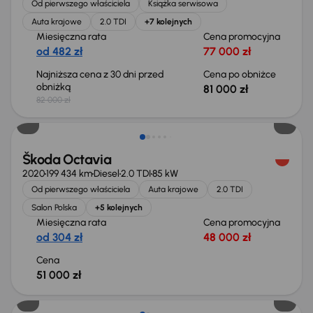
Od pierwszego właściciela
Książka serwisowa
Auta krajowe
2.0 TDI
+7 kolejnych
Miesięczna rata
Cena promocyjna
od 482 zł
77 000 zł
Najniższa cena z 30 dni przed
Cena po obniżce
obniżką
81 000 zł
82 000 zł
Możliwość odliczenia VAT
Škoda Octavia
2020
199 434 km
Diesel
2.0 TDI
85 kW
Od pierwszego właściciela
Auta krajowe
2.0 TDI
Salon Polska
+5 kolejnych
Miesięczna rata
Cena promocyjna
od 304 zł
48 000 zł
Cena
51 000 zł
Taniej o 1 000 zł