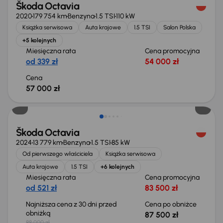
Škoda Octavia
2020
179 754 km
Benzyna
1.5 TSI
110 kW
Książka serwisowa
Auta krajowe
1.5 TSI
Salon Polska
+5 kolejnych
Miesięczna rata
Cena promocyjna
od 339 zł
54 000 zł
Cena
57 000 zł
Taniej o 500 zł
Škoda Octavia
2024
13 779 km
Benzyna
1.5 TSI
85 kW
Od pierwszego właściciela
Książka serwisowa
Auta krajowe
1.5 TSI
+6 kolejnych
Miesięczna rata
Cena promocyjna
od 521 zł
83 500 zł
Najniższa cena z 30 dni przed
Cena po obniżce
obniżką
87 500 zł
88 000 zł