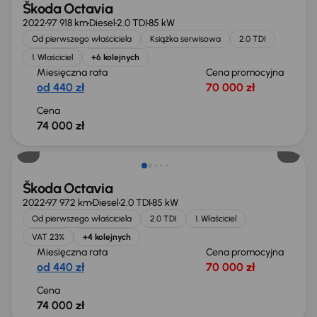
Škoda Octavia
2022
97 918 km
Diesel
2.0 TDI
85 kW
Od pierwszego właściciela
Książka serwisowa
2.0 TDI
1. Właściciel
+6 kolejnych
Miesięczna rata
Cena promocyjna
od 440 zł
70 000 zł
Cena
74 000 zł
Możliwość odliczenia VAT
Škoda Octavia
2022
97 972 km
Diesel
2.0 TDI
85 kW
Od pierwszego właściciela
2.0 TDI
1. Właściciel
VAT 23%
+4 kolejnych
Miesięczna rata
Cena promocyjna
od 440 zł
70 000 zł
Cena
74 000 zł