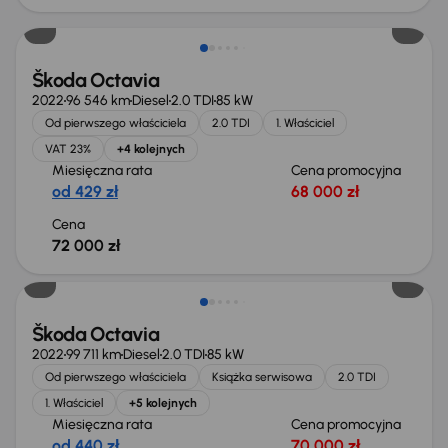
Możliwość odliczenia VAT
Škoda Octavia
2022
96 546 km
Diesel
2.0 TDI
85 kW
Od pierwszego właściciela
2.0 TDI
1. Właściciel
VAT 23%
+4 kolejnych
Miesięczna rata
Cena promocyjna
od 429 zł
68 000 zł
Cena
72 000 zł
Możliwość odliczenia VAT
Škoda Octavia
2022
99 711 km
Diesel
2.0 TDI
85 kW
Od pierwszego właściciela
Książka serwisowa
2.0 TDI
1. Właściciel
+5 kolejnych
Miesięczna rata
Cena promocyjna
od 440 zł
70 000 zł