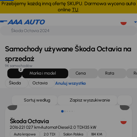
Škoda
Octavia
Anuluj wszystko
Przebijemy każdą inną ofertę SKUPU. Darmowa wycena auta
online
TU
.
Samochody używane Škoda Octavia na
sprzedaż
94 samochodów
2
Marka i model
Cena
Rata
R
Škoda
Octavia
Anuluj wszystko
Sortuj według
Zapisz wyszukiwanie
Škoda Octavia
2016
221 027 km
Automat
Diesel
2.0 TDI
135 kW
Auta krajowe
2.0 TDI
Salon Polska
184 KM