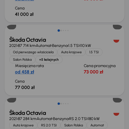
Cena
41 000 zł
Możliwość odliczenia VAT
Škoda Octavia
2021
87 714 km
Automat
Benzyna
1.5 TSI
110 kW
Od pierwszego właściciela
Auta krajowe
1.5 TSI
Salon Polska
+5 kolejnych
Miesięczna rata
Cena promocyjna
od 458 zł
73 000 zł
Cena
77 000 zł
Škoda Octavia
2021
87 284 km
Automat
Benzyna
RS 2.0 TSI
180 kW
Auta krajowe
RS 2.0 TSI
Salon Polska
Automat