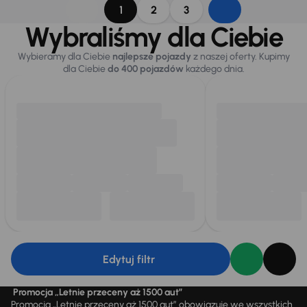
1
2
3
Wybraliśmy dla Ciebie
Wybieramy dla Ciebie
najlepsze pojazdy
z naszej oferty. Kupimy
dla Ciebie
do 400 pojazdów
każdego dnia.
Edytuj filtr
Promocja „Letnie przeceny aż 1500 aut”
Promocja „Letnie przeceny aż 1500 aut” obowiązuje we wszystkich