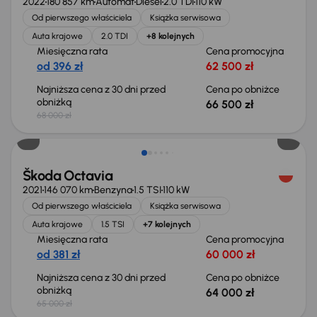
2022
180 857 km
Automat
Diesel
2.0 TDI
110 kW
Od pierwszego właściciela
Książka serwisowa
Auta krajowe
2.0 TDI
+8 kolejnych
Miesięczna rata
Cena promocyjna
od 396 zł
62 500 zł
Najniższa cena z 30 dni przed
Cena po obniżce
obniżką
66 500 zł
68 000 zł
Taniej o 1 000 zł
Škoda Octavia
2021
146 070 km
Benzyna
1.5 TSI
110 kW
Od pierwszego właściciela
Książka serwisowa
Auta krajowe
1.5 TSI
+7 kolejnych
Miesięczna rata
Cena promocyjna
od 381 zł
60 000 zł
Najniższa cena z 30 dni przed
Cena po obniżce
obniżką
64 000 zł
65 000 zł
Taniej o 1 500 zł