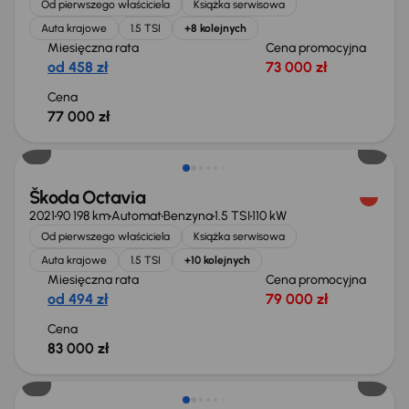
Od pierwszego właściciela
Książka serwisowa
Auta krajowe
1.5 TSI
+8 kolejnych
Miesięczna rata
Cena promocyjna
od 458 zł
73 000 zł
Cena
77 000 zł
Świeżo skupione
Škoda Octavia
2021
90 198 km
Automat
Benzyna
1.5 TSI
110 kW
Od pierwszego właściciela
Książka serwisowa
Auta krajowe
1.5 TSI
+10 kolejnych
Miesięczna rata
Cena promocyjna
od 494 zł
79 000 zł
Cena
83 000 zł
Taniej o 1 000 zł