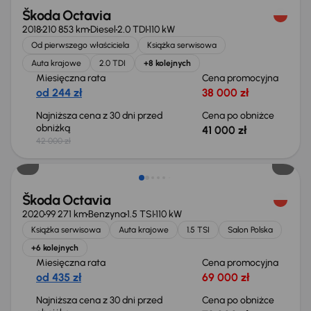
Škoda Octavia
2018
210 853 km
Diesel
2.0 TDI
110 kW
Od pierwszego właściciela
Książka serwisowa
Auta krajowe
2.0 TDI
+8 kolejnych
Miesięczna rata
Cena promocyjna
od 244 zł
38 000 zł
Najniższa cena z 30 dni przed
Cena po obniżce
obniżką
41 000 zł
42 000 zł
Taniej o 1 000 zł
Škoda Octavia
2020
99 271 km
Benzyna
1.5 TSI
110 kW
Książka serwisowa
Auta krajowe
1.5 TSI
Salon Polska
+6 kolejnych
Miesięczna rata
Cena promocyjna
od 435 zł
69 000 zł
Najniższa cena z 30 dni przed
Cena po obniżce