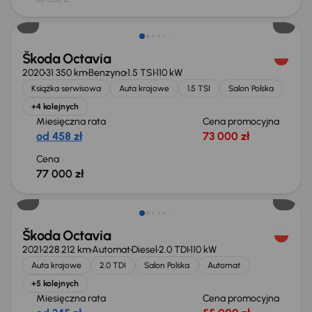
Škoda Octavia
2020
31 350 km
Benzyna
1.5 TSI
110 kW
Książka serwisowa
Auta krajowe
1.5 TSI
Salon Polska
+4 kolejnych
Miesięczna rata
Cena promocyjna
od 458 zł
73 000 zł
Cena
77 000 zł
Taniej o 1 000 zł
Škoda Octavia
2021
228 212 km
Automat
Diesel
2.0 TDI
110 kW
Auta krajowe
2.0 TDI
Salon Polska
Automat
+5 kolejnych
Miesięczna rata
Cena promocyjna