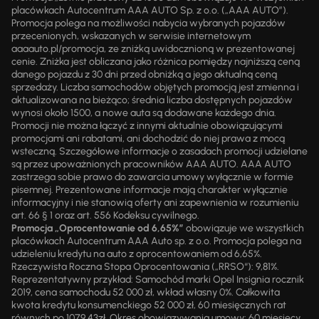
placówkach Autocentrum AAA AUTO Sp. z o.o. („AAA AUTO”).
Promocja polega na możliwości nabycia wybranych pojazdów
przecenionych, wskazanych w serwisie internetowym
aaaauto.pl/promocja, ze zniżką uwidocznioną w prezentowanej
cenie. Zniżka jest obliczana jako różnica pomiędzy najniższą ceną
danego pojazdu z 30 dni przed obniżką a jego aktualną ceną
sprzedaży. Liczba samochodów objętych promocją jest zmienna i
aktualizowana na bieżąco; średnia liczba dostępnych pojazdów
wynosi około 1500, a nowe auta są dodawane każdego dnia.
Promocji nie można łączyć z innymi aktualnie obowiązującymi
promocjami ani rabatami, ani dochodzić do niej prawa z mocą
wsteczną. Szczegółowe informacje o zasadach promocji udzielane
są przez upoważnionych pracowników AAA AUTO. AAA AUTO
zastrzega sobie prawo do zawarcia umowy wyłącznie w formie
pisemnej. Prezentowane informacje mają charakter wyłącznie
informacyjny i nie stanowią oferty ani zapewnienia w rozumieniu
art. 66 § 1 oraz art. 556 Kodeksu cywilnego.
Promocja „Oprocentowanie od 6,65%”
obowiązuje we wszystkich
placówkach Autocentrum AAA Auto sp. z o.o. Promocja polega na
udzieleniu kredytu na auto z oprocentowaniem od 6,65%.
Rzeczywista Roczna Stopa Oprocentowania („RRSO“): 9,81%.
Reprezentatywny przykład: Samochód marki Opel Insignia rocznik
2019, cena samochodu 52 000 zł, wkład własny 0%. Całkowita
kwota kredytu konsumenckiego 52 000 zł, 60 miesięcznych rat
równych po 1079,43zł. Okres obowiązywania umowy: 60 miesięcy.