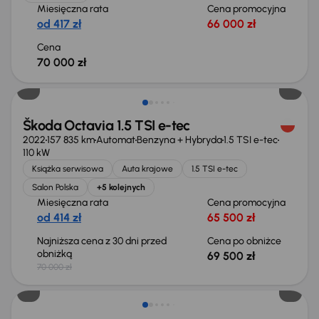
Miesięczna rata
Cena promocyjna
od 417 zł
66 000 zł
Cena
70 000 zł
Taniej o 500 zł
Škoda Octavia 1.5 TSI e-tec
2022
157 835 km
Automat
Benzyna + Hybryda
1.5 TSI e-tec
110 kW
Książka serwisowa
Auta krajowe
1.5 TSI e-tec
Salon Polska
+5 kolejnych
Miesięczna rata
Cena promocyjna
od 414 zł
65 500 zł
Najniższa cena z 30 dni przed
Cena po obniżce
obniżką
69 500 zł
70 000 zł
Możliwość odliczenia VAT