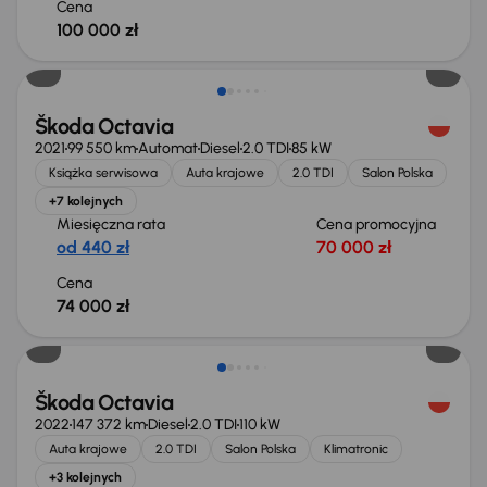
Cena
100 000 zł
Możliwość odliczenia VAT
Škoda Octavia
2021
99 550 km
Automat
Diesel
2.0 TDI
85 kW
Książka serwisowa
Auta krajowe
2.0 TDI
Salon Polska
+7 kolejnych
Miesięczna rata
Cena promocyjna
od 440 zł
70 000 zł
Cena
74 000 zł
Škoda Octavia
2022
147 372 km
Diesel
2.0 TDI
110 kW
Auta krajowe
2.0 TDI
Salon Polska
Klimatronic
+3 kolejnych