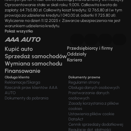
Oprocentowanie stałe w skali roku: 9,00%. Całkowita kwota do
zapłaty: 64 765,80 zł. Całkowity koszt kredytu: 12 765,80 zł (w tym
prowizja za udzielenie kredytu 1 040,00 zł, odsetki 11 725,80 zł).
Wyliczenie na dzień 11.12.2025 r. Zawarcie ubezpieczenia nie jest
warunkiem udzielenia kredytu.
Pokaż wszystko
Kupić auto
Przedsiębiorcy i firmy
Oddziały
Sprzedaż samochodów
Kariera
Wymiana samochodu
Finansowanie
Obsługa klienta
Dokumenty prawne
Reklamacje/Skarga
Regulamin strony
Rzecznik praw klientów AAA
Obsługa danych osobowych
AUTO
Przetwarzanie danych
Dokumenty do pobrania
osobowych
Zasady korzystania z plików
cookies
Ustawienia plików cookie
DataAct
Cennik sprzedaży dodatkowej
Regulacje dot. płatności