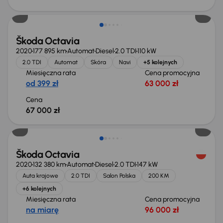
Škoda Octavia
2020
177 895 km
Automat
Diesel
2.0 TDI
110 kW
2.0 TDI
Automat
Skóra
Navi
+5 kolejnych
Miesięczna rata
Cena promocyjna
od 399 zł
63 000 zł
Cena
67 000 zł
Škoda Octavia
2020
132 380 km
Automat
Diesel
2.0 TDI
147 kW
Auta krajowe
2.0 TDI
Salon Polska
200 KM
+6 kolejnych
Miesięczna rata
Cena promocyjna
na miarę
96 000 zł