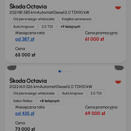
Škoda Octavia
2021
181 583 km
Automat
Diesel
2.0 TDI
110 kW
Od pierwszego właściciela
Książka serwisowa
Auta krajowe
2.0 TDI
+9 kolejnych
Miesięczna rata
Cena promocyjna
od 387 zł
61 000 zł
Cena
65 000 zł
Możliwość odliczenia VAT
Škoda Octavia
2022
163 026 km
Automat
Diesel
2.0 TDI
110 kW
Od pierwszego właściciela
Auta krajowe
2.0 TDI
Salon Polska
+8 kolejnych
Miesięczna rata
Cena promocyjna
od 435 zł
69 000 zł
Cena
73 000 zł