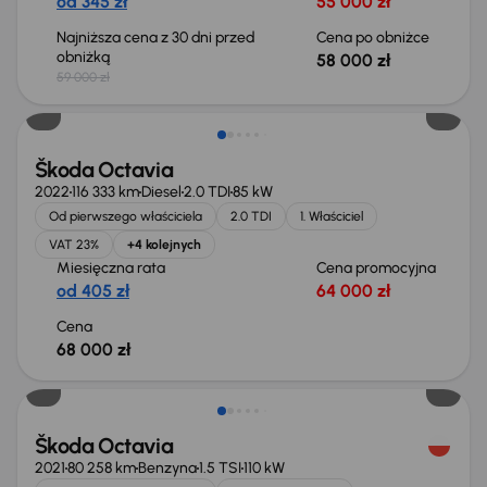
od 345 zł
55 000 zł
Najniższa cena z 30 dni przed
Cena po obniżce
obniżką
58 000 zł
59 000 zł
Możliwość odliczenia VAT
Škoda Octavia
2022
116 333 km
Diesel
2.0 TDI
85 kW
Od pierwszego właściciela
2.0 TDI
1. Właściciel
VAT 23%
+4 kolejnych
Miesięczna rata
Cena promocyjna
od 405 zł
64 000 zł
Cena
68 000 zł
Możliwość odliczenia VAT
Škoda Octavia
2021
80 258 km
Benzyna
1.5 TSI
110 kW