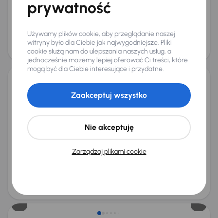
+3 kolejnych
prywatność
Miesięczna rata
Cena promocyjna
od 290 zł
45 700 zł
Używamy plików cookie, aby przeglądanie naszej
Cena
witryny było dla Ciebie jak najwygodniejsze. Pliki
48 700 zł
cookie służą nam do ulepszania naszych usług, a
Taniej o 1 000 zł
jednocześnie możemy lepiej oferować Ci treści, które
mogą być dla Ciebie interesujące i przydatne.
Škoda Octavia 1.0 TSI e-tec
Zaakceptuj wszystko
2020
93 257 km
Automat
Benzyna + Hybryda
1.0 TSI e-tec
81 kW
Od pierwszego właściciela
Auta krajowe
1.0 TSI e-tec
Nie akceptuję
Salon Polska
+7 kolejnych
Miesięczna rata
Cena promocyjna
Zarządzaj plikami cookie
od 393 zł
62 000 zł
Najniższa cena z 30 dni przed
Cena po obniżce
obniżką
66 000 zł
67 000 zł
Możliwość odliczenia VAT