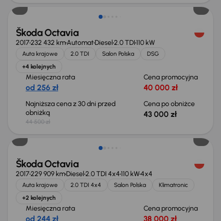
Škoda Octavia
2017
232 432 km
Automat
Diesel
2.0 TDI
110 kW
Auta krajowe
2.0 TDI
Salon Polska
DSG
+4 kolejnych
Miesięczna rata
Cena promocyjna
od 256 zł
40 000 zł
Najniższa cena z 30 dni przed
Cena po obniżce
obniżką
43 000 zł
44 500 zł
Škoda Octavia
2017
229 909 km
Diesel
2.0 TDI 4x4
110 kW
4x4
Auta krajowe
2.0 TDI 4x4
Salon Polska
Klimatronic
+2 kolejnych
Miesięczna rata
Cena promocyjna
od 244 zł
38 000 zł