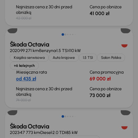
Najniższa cena z 30 dni przed
Cena po obniżce
obniżką
41 000 zł
42 000 zł
Taniej o 1 000 zł
Škoda Octavia
2020
99 271 km
Benzyna
1.5 TSI
110 kW
Książka serwisowa
Auta krajowe
1.5 TSI
Salon Polska
+6 kolejnych
Miesięczna rata
Cena promocyjna
od 435 zł
69 000 zł
Najniższa cena z 30 dni przed
Cena po obniżce
obniżką
73 000 zł
74 000 zł
Taniej o 1 000 zł
Škoda Octavia
2023
47 773 km
Diesel
2.0 TDI
85 kW