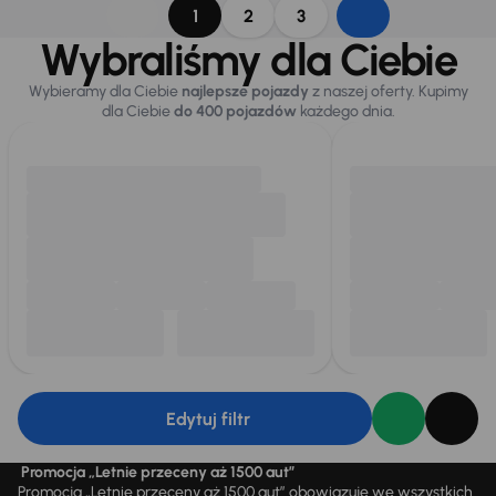
1
2
3
Wybraliśmy dla Ciebie
Wybieramy dla Ciebie
najlepsze pojazdy
z naszej oferty. Kupimy
dla Ciebie
do 400 pojazdów
każdego dnia.
Edytuj filtr
Promocja „Letnie przeceny aż 1500 aut”
Promocja „Letnie przeceny aż 1500 aut” obowiązuje we wszystkich