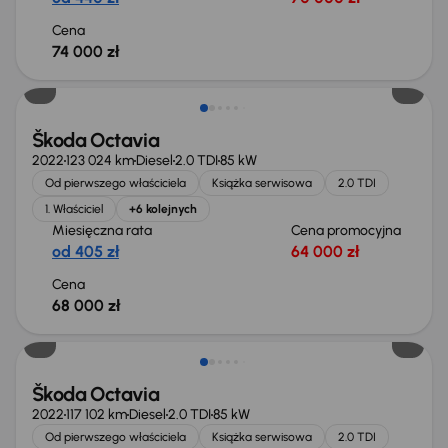
Cena
74 000 zł
Możliwość odliczenia VAT
Škoda Octavia
2022
123 024 km
Diesel
2.0 TDI
85 kW
Od pierwszego właściciela
Książka serwisowa
2.0 TDI
1. Właściciel
+6 kolejnych
Miesięczna rata
Cena promocyjna
od 405 zł
64 000 zł
Cena
68 000 zł
Możliwość odliczenia VAT
Škoda Octavia
2022
117 102 km
Diesel
2.0 TDI
85 kW
Od pierwszego właściciela
Książka serwisowa
2.0 TDI