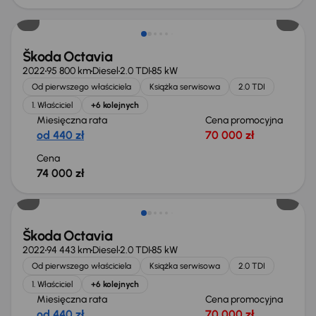
Możliwość odliczenia VAT
Škoda Octavia
2022
95 800 km
Diesel
2.0 TDI
85 kW
Od pierwszego właściciela
Książka serwisowa
2.0 TDI
1. Właściciel
+6 kolejnych
Miesięczna rata
Cena promocyjna
od 440 zł
70 000 zł
Cena
74 000 zł
Możliwość odliczenia VAT
Škoda Octavia
2022
94 443 km
Diesel
2.0 TDI
85 kW
Od pierwszego właściciela
Książka serwisowa
2.0 TDI
1. Właściciel
+6 kolejnych
Miesięczna rata
Cena promocyjna
od 440 zł
70 000 zł