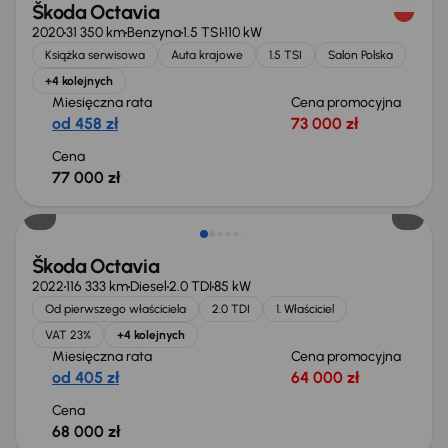
Škoda Octavia
2020
31 350 km
Benzyna
1.5 TSI
110 kW
Książka serwisowa
Auta krajowe
1.5 TSI
Salon Polska
+4 kolejnych
Miesięczna rata
Cena promocyjna
od 458 zł
73 000 zł
Cena
77 000 zł
Możliwość odliczenia VAT
Škoda Octavia
2022
116 333 km
Diesel
2.0 TDI
85 kW
Od pierwszego właściciela
2.0 TDI
1. Właściciel
VAT 23%
+4 kolejnych
Miesięczna rata
Cena promocyjna
od 405 zł
64 000 zł
Cena
68 000 zł
Możliwość odliczenia VAT