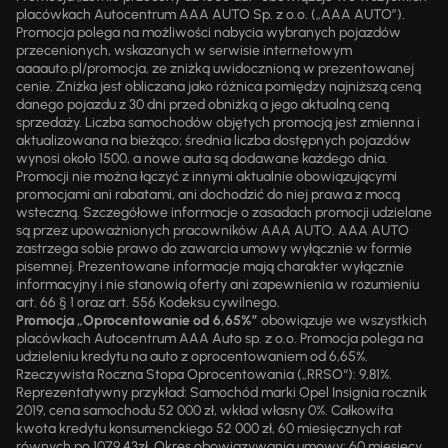
placówkach Autocentrum AAA AUTO Sp. z o.o. („AAA AUTO”).
Promocja polega na możliwości nabycia wybranych pojazdów
przecenionych, wskazanych w serwisie internetowym
aaaauto.pl/promocja, ze zniżką uwidocznioną w prezentowanej
cenie. Zniżka jest obliczana jako różnica pomiędzy najniższą ceną
danego pojazdu z 30 dni przed obniżką a jego aktualną ceną
sprzedaży. Liczba samochodów objętych promocją jest zmienna i
aktualizowana na bieżąco; średnia liczba dostępnych pojazdów
wynosi około 1500, a nowe auta są dodawane każdego dnia.
Promocji nie można łączyć z innymi aktualnie obowiązującymi
promocjami ani rabatami, ani dochodzić do niej prawa z mocą
wsteczną. Szczegółowe informacje o zasadach promocji udzielane
są przez upoważnionych pracowników AAA AUTO. AAA AUTO
zastrzega sobie prawo do zawarcia umowy wyłącznie w formie
pisemnej. Prezentowane informacje mają charakter wyłącznie
informacyjny i nie stanowią oferty ani zapewnienia w rozumieniu
art. 66 § 1 oraz art. 556 Kodeksu cywilnego.
Promocja „Oprocentowanie od 6,65%”
obowiązuje we wszystkich
placówkach Autocentrum AAA Auto sp. z o.o. Promocja polega na
udzieleniu kredytu na auto z oprocentowaniem od 6,65%.
Rzeczywista Roczna Stopa Oprocentowania („RRSO“): 9,81%.
Reprezentatywny przykład: Samochód marki Opel Insignia rocznik
2019, cena samochodu 52 000 zł, wkład własny 0%. Całkowita
kwota kredytu konsumenckiego 52 000 zł, 60 miesięcznych rat
równych po 1079,43zł. Okres obowiązywania umowy: 60 miesięcy.