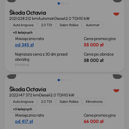
Škoda Octavia
2021
228 212 km
Automat
Diesel
2.0 TDI
110 kW
Auta krajowe
2.0 TDI
Salon Polska
Automat
+5 kolejnych
Miesięczna rata
Cena promocyjna
od 345 zł
55 000 zł
Najniższa cena z 30 dni przed
Cena po obniżce
obniżką
58 000 zł
59 000 zł
Škoda Octavia
2022
147 372 km
Diesel
2.0 TDI
110 kW
Auta krajowe
2.0 TDI
Salon Polska
Klimatronic
+3 kolejnych
Miesięczna rata
Cena promocyjna
od 417 zł
66 000 zł