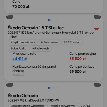
Cena
70 000 zł
Taniej o 500 zł
Škoda Octavia 1.5 TSI e-tec
2022
157 835 km
Automat
Benzyna + Hybryda
1.5 TSI e-tec
110 kW
Książka serwisowa
Auta krajowe
1.5 TSI e-tec
Salon Polska
+5 kolejnych
Miesięczna rata
Cena promocyjna
od 414 zł
65 500 zł
Najniższa cena z 30 dni przed
Cena po obniżce
obniżką
69 500 zł
70 000 zł
Możliwość odliczenia VAT
Škoda Octavia
2022
97 918 km
Diesel
2.0 TDI
85 kW
Od pierwszego właściciela
Książka serwisowa
2.0 TDI