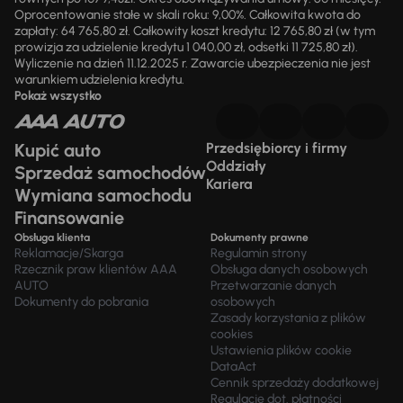
Oprocentowanie stałe w skali roku: 9,00%. Całkowita kwota do
zapłaty: 64 765,80 zł. Całkowity koszt kredytu: 12 765,80 zł (w tym
prowizja za udzielenie kredytu 1 040,00 zł, odsetki 11 725,80 zł).
Wyliczenie na dzień 11.12.2025 r. Zawarcie ubezpieczenia nie jest
warunkiem udzielenia kredytu.
Pokaż wszystko
Kupić auto
Przedsiębiorcy i firmy
Oddziały
Sprzedaż samochodów
Kariera
Wymiana samochodu
Finansowanie
Obsługa klienta
Dokumenty prawne
Reklamacje/Skarga
Regulamin strony
Rzecznik praw klientów AAA
Obsługa danych osobowych
AUTO
Przetwarzanie danych
Dokumenty do pobrania
osobowych
Zasady korzystania z plików
cookies
Ustawienia plików cookie
DataAct
Cennik sprzedaży dodatkowej
Regulacje dot. płatności