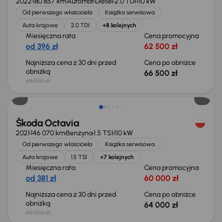
2022
180 857 km
Automat
Diesel
2.0 TDI
110 kW
Od pierwszego właściciela
Książka serwisowa
Auta krajowe
2.0 TDI
+8 kolejnych
Miesięczna rata
Cena promocyjna
od 396 zł
62 500 zł
Najniższa cena z 30 dni przed
Cena po obniżce
obniżką
66 500 zł
68 000 zł
Taniej o 1 000 zł
Škoda Octavia
2021
146 070 km
Benzyna
1.5 TSI
110 kW
Od pierwszego właściciela
Książka serwisowa
Auta krajowe
1.5 TSI
+7 kolejnych
Miesięczna rata
Cena promocyjna
od 381 zł
60 000 zł
Najniższa cena z 30 dni przed
Cena po obniżce
obniżką
64 000 zł
65 000 zł
Taniej o 1 500 zł