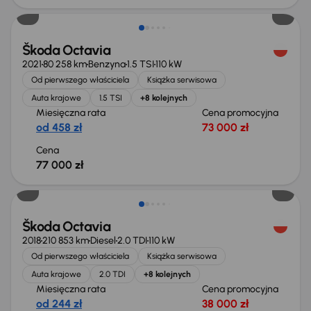
Škoda Octavia
2021
80 258 km
Benzyna
1.5 TSI
110 kW
Od pierwszego właściciela
Książka serwisowa
Auta krajowe
1.5 TSI
+8 kolejnych
Miesięczna rata
Cena promocyjna
od 458 zł
73 000 zł
Cena
77 000 zł
Taniej o 1 000 zł
Škoda Octavia
2018
210 853 km
Diesel
2.0 TDI
110 kW
Od pierwszego właściciela
Książka serwisowa
Auta krajowe
2.0 TDI
+8 kolejnych
Miesięczna rata
Cena promocyjna
od 244 zł
38 000 zł