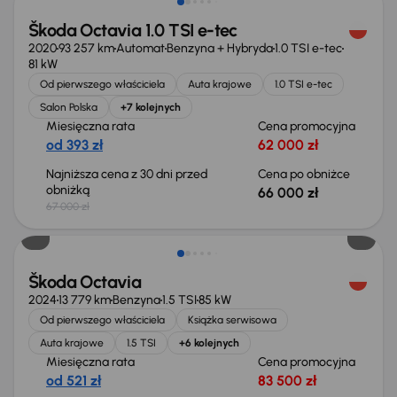
Škoda Octavia 1.0 TSI e-tec
2020
93 257 km
Automat
Benzyna + Hybryda
1.0 TSI e-tec
81 kW
Od pierwszego właściciela
Auta krajowe
1.0 TSI e-tec
Salon Polska
+7 kolejnych
Miesięczna rata
Cena promocyjna
od 393 zł
62 000 zł
Najniższa cena z 30 dni przed
Cena po obniżce
obniżką
66 000 zł
67 000 zł
Taniej o 500 zł
Škoda Octavia
2024
13 779 km
Benzyna
1.5 TSI
85 kW
Od pierwszego właściciela
Książka serwisowa
Auta krajowe
1.5 TSI
+6 kolejnych
Miesięczna rata
Cena promocyjna
od 521 zł
83 500 zł