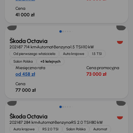
Cena
41 000 zł
Możliwość odliczenia VAT
Škoda Octavia
2021
87 714 km
Automat
Benzyna
1.5 TSI
110 kW
Od pierwszego właściciela
Auta krajowe
1.5 TSI
Salon Polska
+5 kolejnych
Miesięczna rata
Cena promocyjna
od 458 zł
73 000 zł
Cena
77 000 zł
Škoda Octavia
2021
87 284 km
Automat
Benzyna
RS 2.0 TSI
180 kW
Auta krajowe
RS 2.0 TSI
Salon Polska
Automat