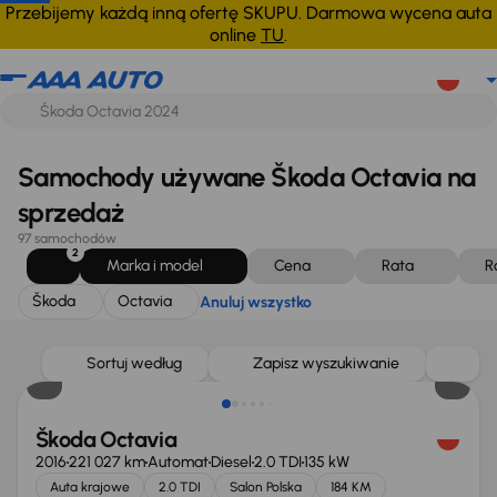
Škoda
Octavia
Anuluj wszystko
Przebijemy każdą inną ofertę SKUPU. Darmowa wycena auta
online
TU
.
Samochody używane Škoda Octavia na
sprzedaż
97 samochodów
2
Marka i model
Cena
Rata
R
Škoda
Octavia
Anuluj wszystko
Sortuj według
Zapisz wyszukiwanie
Škoda Octavia
2016
221 027 km
Automat
Diesel
2.0 TDI
135 kW
Auta krajowe
2.0 TDI
Salon Polska
184 KM