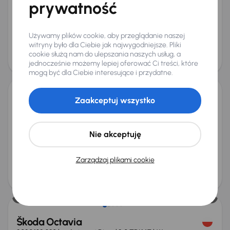
prywatność
Salon Polska
+8 kolejnych
Miesięczna rata
Cena promocyjna
od 435 zł
69 000 zł
Używamy plików cookie, aby przeglądanie naszej
witryny było dla Ciebie jak najwygodniejsze. Pliki
Cena
cookie służą nam do ulepszania naszych usług, a
73 000 zł
jednocześnie możemy lepiej oferować Ci treści, które
mogą być dla Ciebie interesujące i przydatne.
Zaakceptuj wszystko
Škoda Octavia
2020
177 895 km
Automat
Diesel
2.0 TDI
110 kW
2.0 TDI
Automat
Skóra
Navi
+5 kolejnych
Nie akceptuję
Miesięczna rata
Cena promocyjna
od 399 zł
63 000 zł
Zarządzaj plikami cookie
Cena
67 000 zł
Škoda Octavia