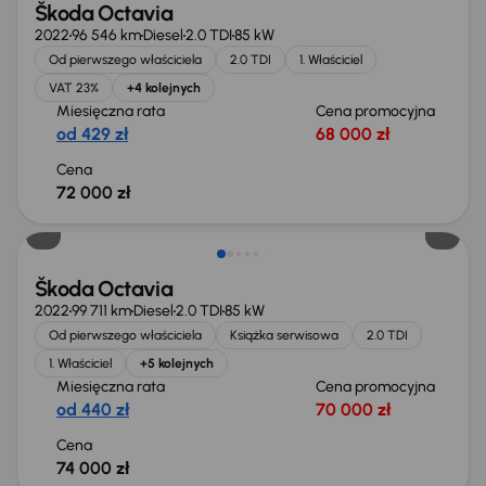
Škoda Octavia
2022
96 546 km
Diesel
2.0 TDI
85 kW
Od pierwszego właściciela
2.0 TDI
1. Właściciel
VAT 23%
+4 kolejnych
Miesięczna rata
Cena promocyjna
od 429 zł
68 000 zł
Cena
72 000 zł
Możliwość odliczenia VAT
Škoda Octavia
2022
99 711 km
Diesel
2.0 TDI
85 kW
Od pierwszego właściciela
Książka serwisowa
2.0 TDI
1. Właściciel
+5 kolejnych
Miesięczna rata
Cena promocyjna
od 440 zł
70 000 zł
Cena
74 000 zł