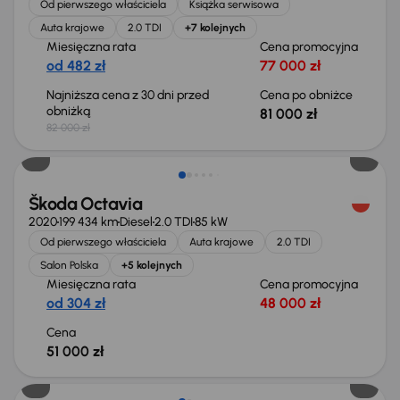
Od pierwszego właściciela
Książka serwisowa
Auta krajowe
2.0 TDI
+7 kolejnych
Miesięczna rata
Cena promocyjna
od 482 zł
77 000 zł
Najniższa cena z 30 dni przed
Cena po obniżce
obniżką
81 000 zł
82 000 zł
Możliwość odliczenia VAT
Škoda Octavia
2020
199 434 km
Diesel
2.0 TDI
85 kW
Od pierwszego właściciela
Auta krajowe
2.0 TDI
Salon Polska
+5 kolejnych
Miesięczna rata
Cena promocyjna
od 304 zł
48 000 zł
Cena
51 000 zł
Taniej o 1 000 zł