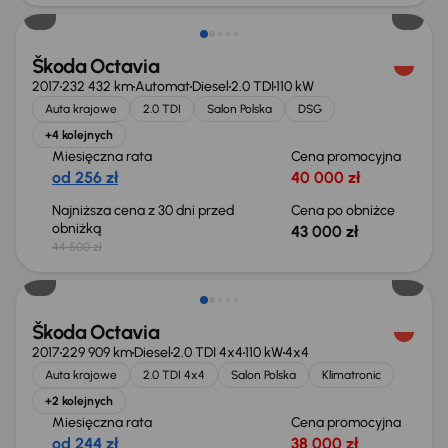
Škoda Octavia
2017
232 432 km
Automat
Diesel
2.0 TDI
110 kW
Auta krajowe
2.0 TDI
Salon Polska
DSG
+4 kolejnych
Miesięczna rata
Cena promocyjna
od 256 zł
40 000 zł
Najniższa cena z 30 dni przed
Cena po obniżce
obniżką
43 000 zł
44 500 zł
Škoda Octavia
2017
229 909 km
Diesel
2.0 TDI 4x4
110 kW
4x4
Auta krajowe
2.0 TDI 4x4
Salon Polska
Klimatronic
+2 kolejnych
Miesięczna rata
Cena promocyjna
od 244 zł
38 000 zł