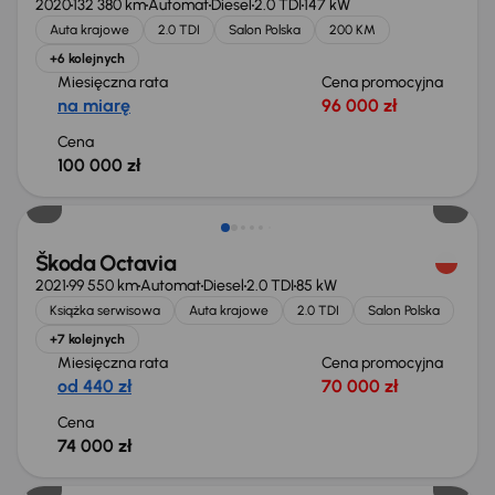
2020
132 380 km
Automat
Diesel
2.0 TDI
147 kW
Auta krajowe
2.0 TDI
Salon Polska
200 KM
+6 kolejnych
Miesięczna rata
Cena promocyjna
na miarę
96 000 zł
Cena
100 000 zł
Możliwość odliczenia VAT
Škoda Octavia
2021
99 550 km
Automat
Diesel
2.0 TDI
85 kW
Książka serwisowa
Auta krajowe
2.0 TDI
Salon Polska
+7 kolejnych
Miesięczna rata
Cena promocyjna
od 440 zł
70 000 zł
Cena
74 000 zł
Taniej o 1 000 zł