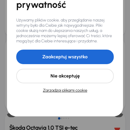
prywatność
Miesięczna rata
Cena promocyjna
od 482 zł
77 000 zł
Najniższa cena z 30 dni przed
Cena po obniżce
Używamy plików cookie, aby przeglądanie naszej
obniżką
81 000 zł
witryny było dla Ciebie jak najwygodniejsze. Pliki
82 000 zł
cookie służą nam do ulepszania naszych usług, a
jednocześnie możemy lepiej oferować Ci treści, które
mogą być dla Ciebie interesujące i przydatne.
Škoda Octavia
Zaakceptuj wszystko
2018
160 992 km
Benzyna
1.8 TSI
132 kW
Auta krajowe
1.8 TSI
Salon Polska
Klimatronic
+3 kolejnych
Nie akceptuję
Miesięczna rata
Cena promocyjna
od 290 zł
45 700 zł
Zarządzaj plikami cookie
Cena
48 700 zł
Taniej o 1 000 zł
Škoda Octavia 1.0 TSI e-tec