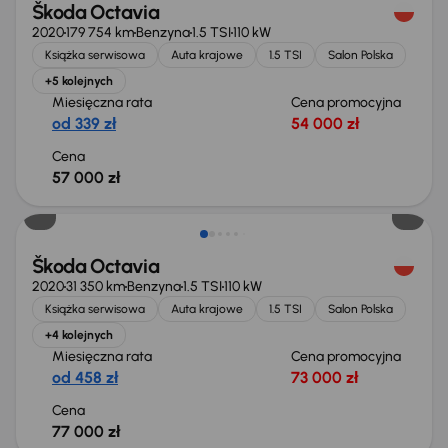
Škoda Octavia
2020
179 754 km
Benzyna
1.5 TSI
110 kW
Książka serwisowa
Auta krajowe
1.5 TSI
Salon Polska
+5 kolejnych
Miesięczna rata
Cena promocyjna
od 339 zł
54 000 zł
Cena
57 000 zł
Škoda Octavia
2020
31 350 km
Benzyna
1.5 TSI
110 kW
Książka serwisowa
Auta krajowe
1.5 TSI
Salon Polska
+4 kolejnych
Miesięczna rata
Cena promocyjna
od 458 zł
73 000 zł
Cena
77 000 zł
Taniej o 500 zł