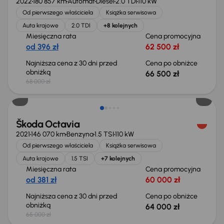
2022
180 857 km
Automat
Diesel
2.0 TDI
110 kW
Od pierwszego właściciela
Książka serwisowa
Auta krajowe
2.0 TDI
+8 kolejnych
Miesięczna rata
Cena promocyjna
od 396 zł
62 500 zł
Najniższa cena z 30 dni przed
Cena po obniżce
obniżką
66 500 zł
68 000 zł
Taniej o 1 000 zł
Škoda Octavia
2021
146 070 km
Benzyna
1.5 TSI
110 kW
Od pierwszego właściciela
Książka serwisowa
Auta krajowe
1.5 TSI
+7 kolejnych
Miesięczna rata
Cena promocyjna
od 381 zł
60 000 zł
Najniższa cena z 30 dni przed
Cena po obniżce
obniżką
64 000 zł
65 000 zł
Taniej o 1 500 zł