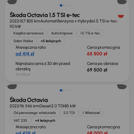
Škoda Octavia 1.5 TSI e-tec
2022
157 835 km
Automat
Benzyna + Hybryda
1.5 TSI e-tec
110 kW
Książka serwisowa
Auta krajowe
1.5 TSI e-tec
Salon Polska
+5 kolejnych
Miesięczna rata
Cena promocyjna
od 414 zł
65 500 zł
Najniższa cena z 30 dni przed
Cena po obniżce
obniżką
69 500 zł
70 000 zł
Możliwość odliczenia VAT
Škoda Octavia
2022
96 546 km
Diesel
2.0 TDI
85 kW
Od pierwszego właściciela
2.0 TDI
1. Właściciel
VAT 23%
+4 kolejnych
Miesięczna rata
Cena promocyjna
od 429 zł
68 000 zł