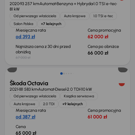
2020
93 257 km
Automat
Benzyna + Hybryda
1.0 TSI e-tec
81 kW
Od pierwszego właściciela
Auta krajowe
1.0 TSI e-tec
Salon Polska
+7 kolejnych
Miesięczna rata
Cena promocyjna
od 393 zł
62 000 zł
Najniższa cena z 30 dni przed
Cena po obniżce
obniżką
66 000 zł
67 000 zł
Możliwość odliczenia VAT
Škoda Octavia
2021
181 583 km
Automat
Diesel
2.0 TDI
110 kW
Od pierwszego właściciela
Książka serwisowa
Auta krajowe
2.0 TDI
+9 kolejnych
Miesięczna rata
Cena promocyjna
od 387 zł
61 000 zł
Cena
65 000 zł