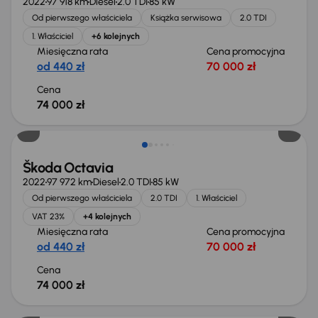
2022
97 918 km
Diesel
2.0 TDI
85 kW
Od pierwszego właściciela
Książka serwisowa
2.0 TDI
1. Właściciel
+6 kolejnych
Miesięczna rata
Cena promocyjna
od 440 zł
70 000 zł
Cena
74 000 zł
Możliwość odliczenia VAT
Škoda Octavia
2022
97 972 km
Diesel
2.0 TDI
85 kW
Od pierwszego właściciela
2.0 TDI
1. Właściciel
VAT 23%
+4 kolejnych
Miesięczna rata
Cena promocyjna
od 440 zł
70 000 zł
Cena
74 000 zł
Taniej o 500 zł