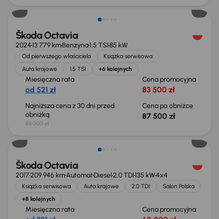
Škoda Octavia
2024
13 779 km
Benzyna
1.5 TSI
85 kW
Od pierwszego właściciela
Książka serwisowa
Auta krajowe
1.5 TSI
+6 kolejnych
Miesięczna rata
Cena promocyjna
od 521 zł
83 500 zł
Najniższa cena z 30 dni przed
Cena po obniżce
obniżką
87 500 zł
88 000 zł
Škoda Octavia
2017
209 946 km
Automat
Diesel
2.0 TDI
135 kW
4x4
Książka serwisowa
Auta krajowe
2.0 TDI
Salon Polska
+8 kolejnych
Miesięczna rata
Cena promocyjna