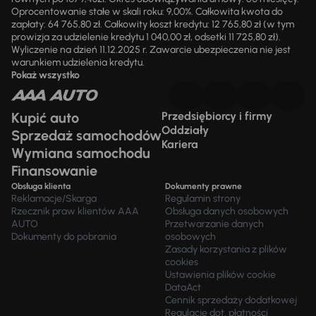
Oprocentowanie stałe w skali roku: 9,00%. Całkowita kwota do
zapłaty: 64 765,80 zł. Całkowity koszt kredytu: 12 765,80 zł (w tym
prowizja za udzielenie kredytu 1 040,00 zł, odsetki 11 725,80 zł).
Wyliczenie na dzień 11.12.2025 r. Zawarcie ubezpieczenia nie jest
warunkiem udzielenia kredytu.
Pokaż wszystko
Kupić auto
Przedsiębiorcy i firmy
Oddziały
Sprzedaż samochodów
Kariera
Wymiana samochodu
Finansowanie
Obsługa klienta
Dokumenty prawne
Reklamacje/Skarga
Regulamin strony
Rzecznik praw klientów AAA
Obsługa danych osobowych
AUTO
Przetwarzanie danych
Dokumenty do pobrania
osobowych
Zasady korzystania z plików
cookies
Ustawienia plików cookie
DataAct
Cennik sprzedaży dodatkowej
Regulacje dot. płatności