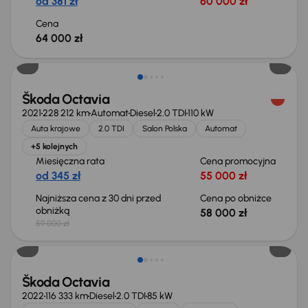
od 381 zł
60 000 zł
Cena
64 000 zł
Taniej o 1 000 zł
Škoda Octavia
2021
228 212 km
Automat
Diesel
2.0 TDI
110 kW
Auta krajowe
2.0 TDI
Salon Polska
Automat
+5 kolejnych
Miesięczna rata
Cena promocyjna
od 345 zł
55 000 zł
Najniższa cena z 30 dni przed
Cena po obniżce
obniżką
58 000 zł
59 000 zł
Możliwość odliczenia VAT
Škoda Octavia
2022
116 333 km
Diesel
2.0 TDI
85 kW