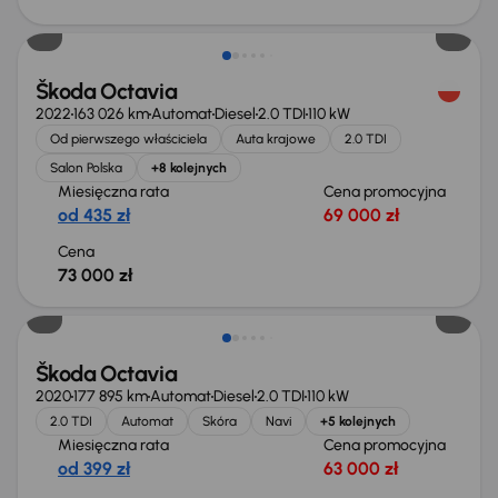
Możliwość odliczenia VAT
Škoda Octavia
2022
163 026 km
Automat
Diesel
2.0 TDI
110 kW
Od pierwszego właściciela
Auta krajowe
2.0 TDI
Salon Polska
+8 kolejnych
Miesięczna rata
Cena promocyjna
od 435 zł
69 000 zł
Cena
73 000 zł
Škoda Octavia
2020
177 895 km
Automat
Diesel
2.0 TDI
110 kW
2.0 TDI
Automat
Skóra
Navi
+5 kolejnych
Miesięczna rata
Cena promocyjna
od 399 zł
63 000 zł