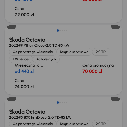
Cena
72 000 zł
Możliwość odliczenia VAT
Škoda Octavia
2022
99 711 km
Diesel
2.0 TDI
85 kW
Od pierwszego właściciela
Książka serwisowa
2.0 TDI
1. Właściciel
+5 kolejnych
Miesięczna rata
Cena promocyjna
od 440 zł
70 000 zł
Cena
74 000 zł
Możliwość odliczenia VAT
Škoda Octavia
2022
95 800 km
Diesel
2.0 TDI
85 kW
Od pierwszego właściciela
Książka serwisowa
2.0 TDI