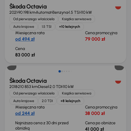
Škoda Octavia
2021
90 198 km
Automat
Benzyna
1.5 TSI
110 kW
Od pierwszego właściciela
Książka serwisowa
Auta krajowe
1.5 TSI
+10 kolejnych
Miesięczna rata
Cena promocyjna
od 494 zł
79 000 zł
Cena
83 000 zł
Taniej o 1 000 zł
Škoda Octavia
2018
210 853 km
Diesel
2.0 TDI
110 kW
Od pierwszego właściciela
Książka serwisowa
Auta krajowe
2.0 TDI
+8 kolejnych
Miesięczna rata
Cena promocyjna
od 244 zł
38 000 zł
Najniższa cena z 30 dni przed
Cena po obniżce
obniżką
41 000 zł