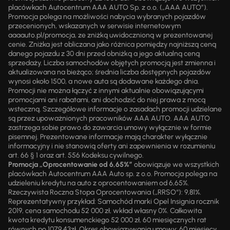
placówkach Autocentrum AAA AUTO Sp. z o.o. („AAA AUTO”).
Promocja polega na możliwości nabycia wybranych pojazdów
przecenionych, wskazanych w serwisie internetowym
aaaauto.pl/promocja, ze zniżką uwidocznioną w prezentowanej
cenie. Zniżka jest obliczana jako różnica pomiędzy najniższą ceną
danego pojazdu z 30 dni przed obniżką a jego aktualną ceną
sprzedaży. Liczba samochodów objętych promocją jest zmienna i
aktualizowana na bieżąco; średnia liczba dostępnych pojazdów
wynosi około 1500, a nowe auta są dodawane każdego dnia.
Promocji nie można łączyć z innymi aktualnie obowiązującymi
promocjami ani rabatami, ani dochodzić do niej prawa z mocą
wsteczną. Szczegółowe informacje o zasadach promocji udzielane
są przez upoważnionych pracowników AAA AUTO. AAA AUTO
zastrzega sobie prawo do zawarcia umowy wyłącznie w formie
pisemnej. Prezentowane informacje mają charakter wyłącznie
informacyjny i nie stanowią oferty ani zapewnienia w rozumieniu
art. 66 § 1 oraz art. 556 Kodeksu cywilnego.
Promocja „Oprocentowanie od 6,65%”
obowiązuje we wszystkich
placówkach Autocentrum AAA Auto sp. z o.o. Promocja polega na
udzieleniu kredytu na auto z oprocentowaniem od 6,65%.
Rzeczywista Roczna Stopa Oprocentowania („RRSO“): 9,81%.
Reprezentatywny przykład: Samochód marki Opel Insignia rocznik
2019, cena samochodu 52 000 zł, wkład własny 0%. Całkowita
kwota kredytu konsumenckiego 52 000 zł, 60 miesięcznych rat
równych po 1079,43zł. Okres obowiązywania umowy: 60 miesięcy.