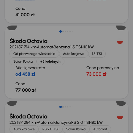
Cena
41 000 zł
Możliwość odliczenia VAT
Škoda Octavia
2021
87 714 km
Automat
Benzyna
1.5 TSI
110 kW
Od pierwszego właściciela
Auta krajowe
1.5 TSI
Salon Polska
+5 kolejnych
Miesięczna rata
Cena promocyjna
od 458 zł
73 000 zł
Cena
77 000 zł
Škoda Octavia
2021
87 284 km
Automat
Benzyna
RS 2.0 TSI
180 kW
Auta krajowe
RS 2.0 TSI
Salon Polska
Automat