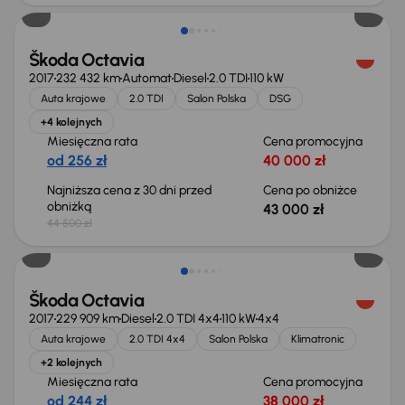
Škoda Octavia
2017
232 432 km
Automat
Diesel
2.0 TDI
110 kW
Auta krajowe
2.0 TDI
Salon Polska
DSG
+4 kolejnych
Miesięczna rata
Cena promocyjna
od 256 zł
40 000 zł
Najniższa cena z 30 dni przed
Cena po obniżce
obniżką
43 000 zł
44 500 zł
Škoda Octavia
2017
229 909 km
Diesel
2.0 TDI 4x4
110 kW
4x4
Auta krajowe
2.0 TDI 4x4
Salon Polska
Klimatronic
+2 kolejnych
Miesięczna rata
Cena promocyjna
od 244 zł
38 000 zł