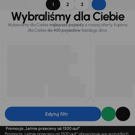
1
2
3
Wybraliśmy dla Ciebie
Wybieramy dla Ciebie
najlepsze pojazdy
z naszej oferty. Kupimy
dla Ciebie
do 400 pojazdów
każdego dnia.
Edytuj filtr
Promocja „Letnie przeceny aż 1500 aut”
Promocja „Letnie przeceny aż 1500 aut” obowiązuje we wszystkich