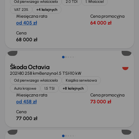
Od pierwszego właściciela
2.0 TDI
1. Właściciel
VAT 23%
+4 kolejnych
Miesięczna rata
Cena promocyjna
od 405 zł
64 000 zł
Cena
68 000 zł
Możliwość odliczenia VAT
Škoda Octavia
2021
80 258 km
Benzyna
1.5 TSI
110 kW
Od pierwszego właściciela
Książka serwisowa
Auta krajowe
1.5 TSI
+8 kolejnych
Miesięczna rata
Cena promocyjna
od 458 zł
73 000 zł
Cena
77 000 zł
Świeżo skupione