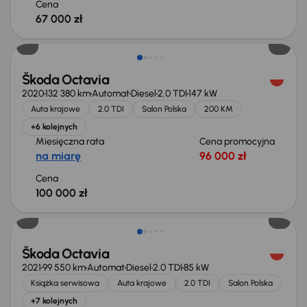
Cena
67 000 zł
Škoda Octavia
2020
132 380 km
Automat
Diesel
2.0 TDI
147 kW
Auta krajowe
2.0 TDI
Salon Polska
200 KM
+6 kolejnych
Miesięczna rata
Cena promocyjna
na miarę
96 000 zł
Cena
100 000 zł
Możliwość odliczenia VAT
Škoda Octavia
2021
99 550 km
Automat
Diesel
2.0 TDI
85 kW
Książka serwisowa
Auta krajowe
2.0 TDI
Salon Polska
+7 kolejnych