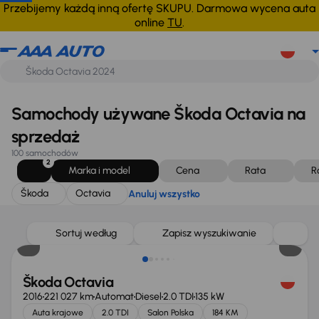
Škoda
Octavia
Anuluj wszystko
Przebijemy każdą inną ofertę SKUPU. Darmowa wycena auta
online
TU
.
Samochody używane Škoda Octavia na
sprzedaż
100 samochodów
2
Marka i model
Cena
Rata
R
Škoda
Octavia
Anuluj wszystko
Sortuj według
Zapisz wyszukiwanie
Škoda Octavia
2016
221 027 km
Automat
Diesel
2.0 TDI
135 kW
Auta krajowe
2.0 TDI
Salon Polska
184 KM